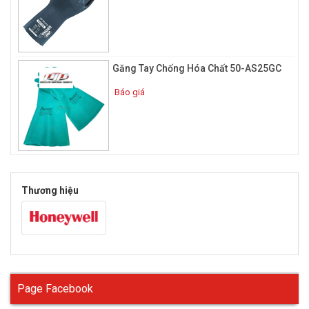
hơn nhưng lại có thể làm giảm sự thoải mái khi cầm nắm.
Găng tay chống hóa chất làm từ chất liệu gì ?
Một số loại găng tay chống hóa chất thông thường hay được
người lao động chọn sử dụng:
Găng Tay Chống Hóa Chất 50-AS25GC
Găng tay cao su chống hóa chất butyl
Báo giá
Thương hiệu
Page Facebook