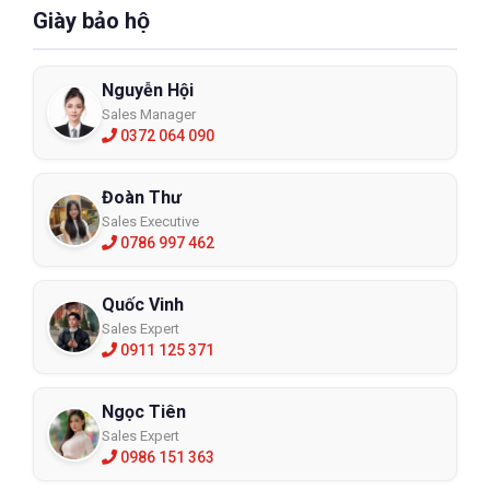
Giày bảo hộ
Nguyễn Hội
Sales Manager
0372 064 090
Đoàn Thư
Sales Executive
0786 997 462
Quốc Vinh
Sales Expert
0911 125 371
Ngọc Tiên
Sales Expert
0986 151 363