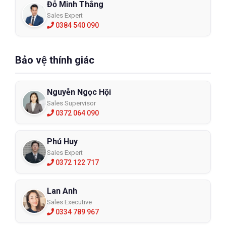
Đỗ Minh Thắng
Sales Expert
0384 540 090
Bảo vệ thính giác
Nguyễn Ngọc Hội
Sales Supervisor
0372 064 090
Phú Huy
Sales Expert
0372 122 717
Lan Anh
Sales Executive
0334 789 967