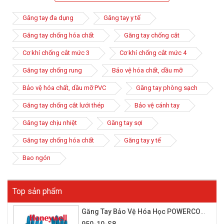
không trang bị cho người lao động thì hóa chất có thể ảnh
hưởng đến bàn tay, gây hại cho da, tổn thương về da tay.
Găng tay đa dụng
Găng tay y tế
Găng tay chống hóa chất
Găng tay chống cắt
Cơ khí chống cắt mức 3
Cơ khí chống cắt mức 4
Găng tay chống rung
Bảo vệ hóa chất, dầu mỡ
Bảo vệ hóa chất, dầu mỡ PVC
Găng tay phòng sạch
Găng tay chống cắt lưới thép
Bảo vệ cánh tay
Găng tay chịu nhiệt
Găng tay sợi
Găng tay chống hóa chất
Găng tay y tế
Bao ngón
Găng tay cao su chống hóa chất là loại phổ biến nhất hiện nay
vì chúng có độ đàn hồi, dày, bền, quan trọng là khả năng chống
các chất độc hại cực tốt. Bên cạnh đó, các loại găng tay cao su
Top sản phẩm
chống hóa chất còn được thiết kế để mang lại độ khéo léo khi
làm việc, cảm giác thoải mái khi sử dụng.
Găng Tay Bảo Vệ Hóa Học POWERCOAT