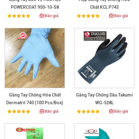
POWERCOAT 950-10-S8
Chất KCL P743
Báo giá
Báo giá
100%
100%
Rating:
Rating:
Găng Tay Chống Hóa Chất
Găng Tay Chống Dầu Takumi
Dermatril 740 (100 Pcs/box)
WG-528L
Báo giá
Báo giá
100%
100%
Rating:
Rating: