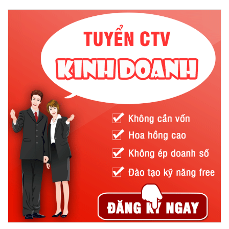
Đây là loại găng tay cao su được làm từ cao su tổng hợp, được
sử dụng khi tiếp xúc với hóa chất trong thời gian dài. Chúng có
tác dụng bảo vệ da tay trước các tác nhân như axit nitric, axit
sunfuric, axit hydrochloric, axit HF… Đồng thời chúng còn giúp
chống lại quá trình oxy hóa và ozone ăn mòn, thấm hơi nước,
linh hoạt trong nhiệt độ thấp.
Găng tay cao su chống hóa chất tự nhiên latex