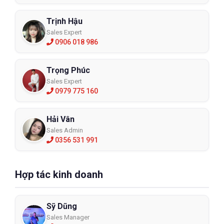
Trịnh Hậu
Sales Expert
0906 018 986
Trọng Phúc
Sales Expert
0979 775 160
Hải Vân
Sales Admin
0356 531 991
Hợp tác kinh doanh
Sỹ Dũng
Sales Manager