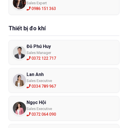
Sales Expert
0986 151 363
Thiết bị đo khí
Đỗ Phú Huy
Sales Manager
0372 122 717
Lan Anh
Sales Executive
0334 789 967
Ngọc Hội
Sales Executive
0372 064 090