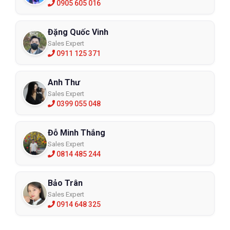
0905 605 016
Đặng Quốc Vinh
Sales Expert
0911 125 371
Anh Thư
Sales Expert
0399 055 048
Đỗ Minh Thắng
Sales Expert
0814 485 244
Bảo Trân
Sales Expert
0914 648 325