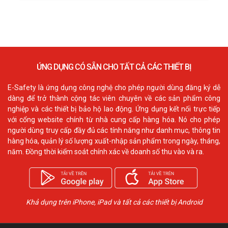
ỨNG DỤNG CÓ SẴN CHO TẤT CẢ CÁC THIẾT BỊ
E-Safety là ứng dụng công nghệ cho phép người dùng đăng ký dễ
dàng để trở thành cộng tác viên chuyên về các sản phẩm công
nghiệp và các thiết bị bảo hộ lao động. Ứng dụng kết nối trực tiếp
với cổng website chính từ nhà cung cấp hàng hóa. Nó cho phép
người dùng truy cấp đầy đủ các tính năng như danh mục, thông tin
hàng hóa, quản lý số lượng xuất-nhập sản phẩm trong ngày, tháng,
năm. Đồng thời kiểm soát chính xác về doanh số thu vào và ra.
Khả dụng trên iPhone, iPad và tất cả các thiết bị Android