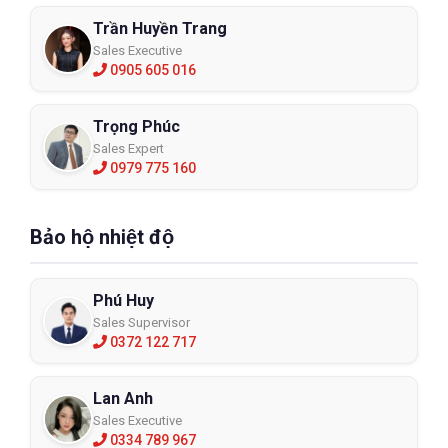
Trần Huyền Trang
Sales Executive
0905 605 016
Trọng Phúc
Sales Expert
0979 775 160
Bảo hộ nhiệt độ
Phú Huy
Sales Supervisor
0372 122 717
Lan Anh
Sales Executive
0334 789 967