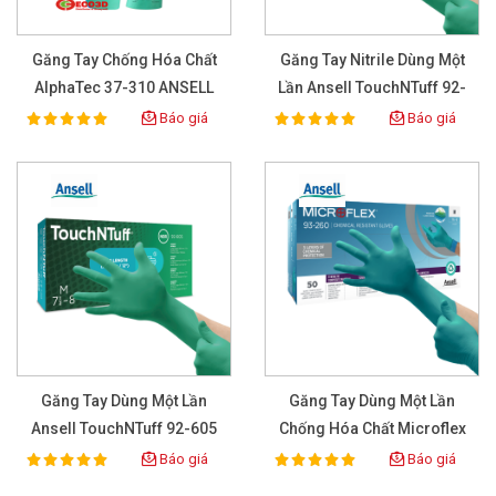
Găng Tay Chống Hóa Chất
Găng Tay Nitrile Dùng Một
AlphaTec 37-310 ANSELL
Lần Ansell TouchNTuff 92-
600
Báo giá
Báo giá
100%
100%
Rating:
Rating:
Găng Tay Dùng Một Lần
Găng Tay Dùng Một Lần
Ansell TouchNTuff 92-605
Chống Hóa Chất Microflex
Nitrile
93-260
Báo giá
Báo giá
100%
100%
Rating:
Rating: