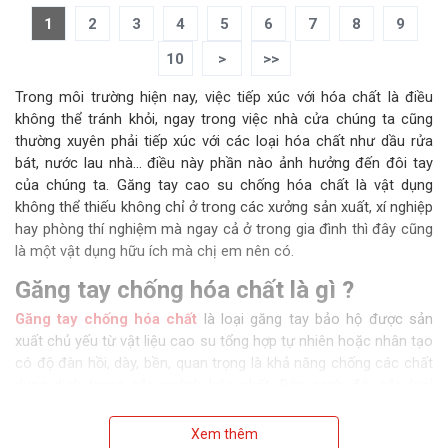
1
2
3
4
5
6
7
8
9
10
>
>>
Trong môi trường hiện nay, việc tiếp xúc với hóa chất là điều
không thể tránh khỏi, ngay trong việc nhà cửa chúng ta cũng
thường xuyên phải tiếp xúc với các loại hóa chất như dầu rửa
bát, nước lau nhà… điều này phần nào ảnh hưởng đến đôi tay
của chúng ta. Găng tay cao su chống hóa chất là vật dụng
không thể thiếu không chỉ ở trong các xưởng sản xuất, xí nghiệp
hay phòng thí nghiệm mà ngay cả ở trong gia đình thì đây cũng
là một vật dụng hữu ích mà chị em nên có.
Găng tay chống hóa chất là gì ?
Găng tay chống hóa chất
là loại găng tay bảo hộ được sản
xuất chủ yếu từ vật liệu cao su tổng hợp tự nhiên hoặc nhân tạo
có độ đàn hồi, dày, bền, quan trọng là khả năng chống các chất
dung dịch trong các ngành hóa chất. Bên cạnh đó, các loại
găng tay cao su chống hóa chất còn được thiết kế để mang lại
độ khéo léo khi làm việc, cảm giác thoải mái khi sử dụng. Nếu
Xem thêm