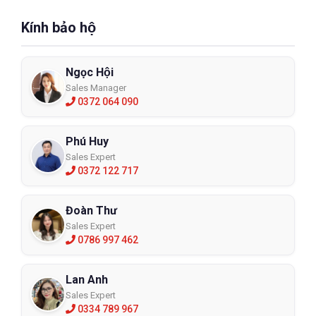
Kính bảo hộ
Ngọc Hội
Sales Manager
0372 064 090
Phú Huy
Sales Expert
0372 122 717
Đoàn Thư
Sales Expert
0786 997 462
Lan Anh
Sales Expert
0334 789 967