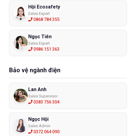
Hội Ecosafety
Sales Expert
0868 784 355
Ngọc Tiên
Sales Expert
0986 151 363
Bảo vệ ngành điện
Lan Anh
Sales Supervisor
0383 756 304
Ngọc Hội
Sales Admin
0372 064 090