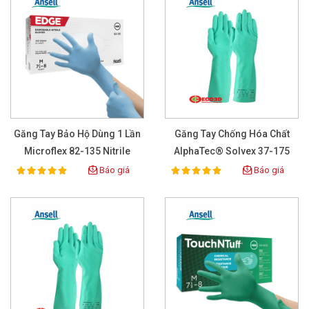
Găng Tay Bảo Hộ Dùng 1 Lần
Găng Tay Chống Hóa Chất
Microflex 82-135 Nitrile
AlphaTec® Solvex 37-175
ANSELL
Báo giá
Báo giá
100%
100%
Rating:
Rating: