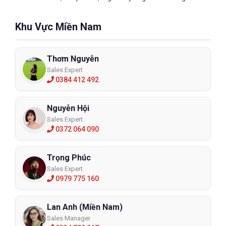
tay trước chất lỏng thủy lực, xăng, rượu, axit hữu cơ, kiềm,
peroxit, hydrocacbon…
Khu Vực Miền Nam
Găng tay cao su chống hóa chất Nitrile
Thơm Nguyễn
Sales Expert
0384 412 492
Nguyễn Hội
Sales Expert
0372 064 090
Trọng Phúc
Sales Expert
0979 775 160
Lan Anh (Miền Nam)
Sales Manager