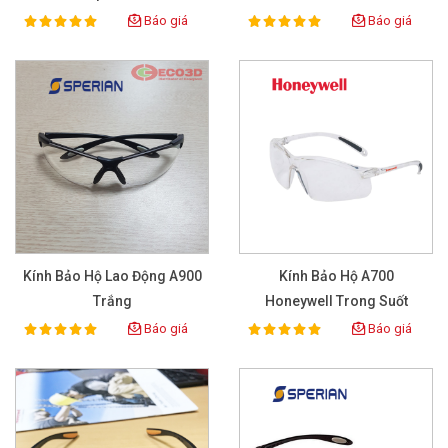
Báo giá
Báo giá
100%
100%
Rating:
Rating:
Kính Bảo Hộ Lao Động A900
Kính Bảo Hộ A700
Trắng
Honeywell Trong Suốt
1015361
Báo giá
Báo giá
100%
100%
Rating:
Rating: