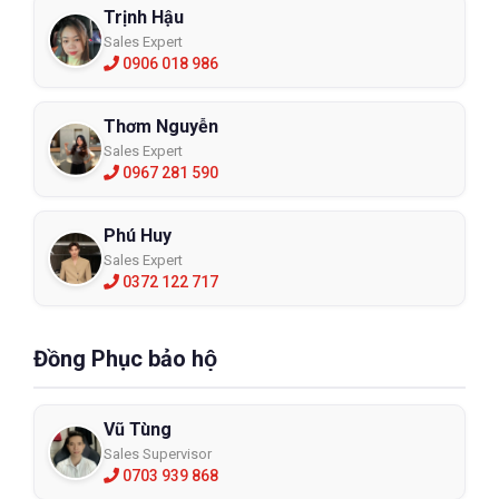
Trịnh Hậu
Sales Expert
0906 018 986
Thơm Nguyễn
Sales Expert
0967 281 590
Phú Huy
Sales Expert
0372 122 717
Đồng Phục bảo hộ
Vũ Tùng
Sales Supervisor
0703 939 868