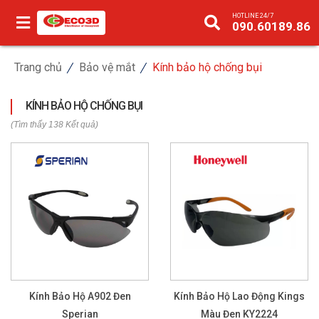
HOTLINE 24/7
090.60189.86
Trang chủ
Bảo vệ mắt
Kính bảo hộ chống bụi
KÍNH BẢO HỘ CHỐNG BỤI
(Tìm thấy 138 Kết quả)
Kính Bảo Hộ A902 Đen
Kính Bảo Hộ Lao Động Kings
Sperian
Màu Đen KY2224