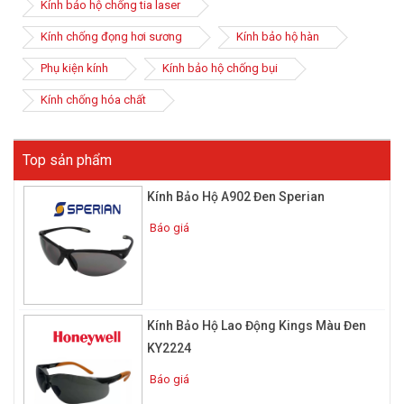
Kính bảo hộ chống tia laser
Kính chống đọng hơi sương
Kính bảo hộ hàn
Phụ kiện kính
Kính bảo hộ chống bụi
Kính bảo hộ chống bụi thường được thiết kế hình vòng cung,
Kính chống hóa chất
cong theo hình dáng khuôn mặt, giúp ôm sát phần mắt và ngăn
chặn bụi bẩn.
Màu kính thường trong suốt hoặc đen thêm nhiều lựa chọn với
Top sản phẩm
người dùng hơn. Điểm đặc biệt của kính chính là có thêm 1 lớp
phủ chống trầy xước giúp giảm thiểu tối đa sự bám bẩn của bụi.
Kính Bảo Hộ A902 Đen Sperian
Một vài lưu ý khi mua kính bảo hộ
Báo giá
chống bụi
Kính Bảo Hộ Lao Động Kings Màu Đen
KY2224
Báo giá