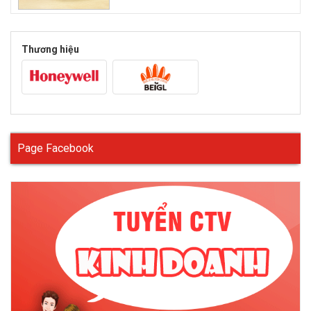
giúp ôm trọn khuôn mặt, ngăn chặn tối đa sự xâm nhập của bụi
bẩn. Bạn có thể tham khảo kiểu dáng một số thương hiệu
kính
chống bụi
nổi tiếng như :
kính bảo hộ chống
Thương hiệu
bụi
Honeywell, king’s, Sperian, 3M,….
Chất liệu
Bạn nên chọn kính bảo hộ chống bụi được làm từ chất liệu
polycarbonate. Chất liệu này có trọng lượng nhẹ hơn 10 lần so
với trọng lượng kính được làm từ thủy tinh. Bên cạnh đó, nó
cũng giúp kính có độ bền tốt hơn, không chịu ảnh hưởng nhiều
Page Facebook
như nứt, vỡ nếu kính bị rơi trong quá trình di chuyển hay làm
việc.
Tính năng
Có hàng trăm loại
kính chống bụi
với đặc điểm và tính năng
khác nhau. Nhưng lựa chọn hoàn hảo nhất đối với bạn là
kính
chống bụi
có tích hợp khả năng chống tia UV. Vì với những ai
thường xuyên phải làm việc ngoài trời thì việc tiếp xúc với tia UV
có hại là điều không thể tránh khỏi. Do đó, một chiếc kính bảo
hộ chống bụi có thể chống tia UV sẽ lựa chọn tốt nhất cho ban.