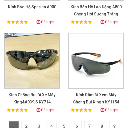
Kính Bảo Hộ Sperian A900
Kính Bảo Hộ Lao Động A800
Chống Hơi Sương Trắng
Báo giá
Báo giá
100%
100%
Rating:
Rating:
Kính Chống Bụi Đi Xe Máy
Kính Râm Đi Xem Máy
King&#039;s KY714
Chống Bụi King's KY1154
Báo giá
Báo giá
100%
100%
Rating:
Rating:
1
2
3
4
5
6
7
8
9