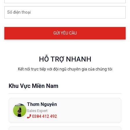
Số điện thoại
Cách vệ sinh và bảo quản kính chống
bụi
Bên cạnh những đặc điểm bên ngoài và những tính năng thì bạn
cũng cần tìm hiểu thật kỹ về cách sử dụng và bảo quản kính.
Điều này giúp bạn sử dụng đúng cách và gia tăng độ bền cho
kính cũng như bảo vệ mắt tốt hơn. Bởi nếu bạn không tìm hiểu
HỖ TRỢ NHANH
mà sử dụng kính sai cách, sai mục đích sẽ gây ra những thương
Kết nối trực tiếp với đội ngũ chuyên gia của chúng tôi
tổn không đáng có cho mắt.
Bạn phải tìm hiểu kính được dùng trong những môi trường như
Khu Vực Miền Nam
thế nào? Nhiệt độ bảo quản ra sao? Thường thì kính bảo hộ lao
động sẽ được sử dụng trong các công trường khói bụi như :
khai thác, xây dựng, chế biến lâm sản, ….Và bảo quản ở nhiệt độ
Thơm Nguyễn
dưới 30 độ C.
Sales Expert
0384 412 492
Xem thêm:
100 kính bảo hộ lao động nhập