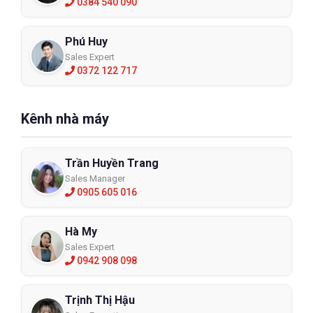
0384 540 090
Phú Huy
Sales Expert
0372 122 717
Kênh nhà máy
Trần Huyền Trang
Sales Manager
0905 605 016
Hà My
Sales Expert
0942 908 098
Trịnh Thị Hậu