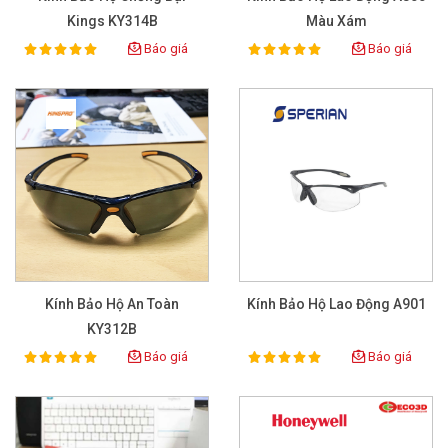
Kings KY314B
Màu Xám
Báo giá
Báo giá
100%
100%
Rating:
Rating:
Kính Bảo Hộ An Toàn
Kính Bảo Hộ Lao Động A901
KY312B
Báo giá
Báo giá
100%
100%
Rating:
Rating: