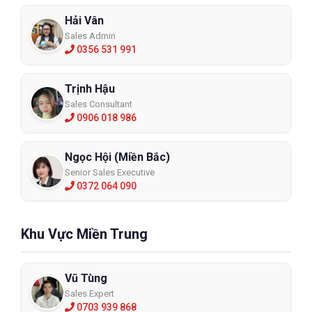
Hải Vân
Sales Admin
0356 531 991
Trịnh Hậu
Sales Consultant
0906 018 986
Ngọc Hội (Miền Bắc)
Senior Sales Executive
0372 064 090
Khu Vực Miền Trung
Vũ Tùng
Sales Expert
0703 939 868