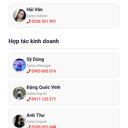
Hải Vân
Sales Admin
0356 531 991
Hợp tác kinh doanh
Sỹ Dũng
Sales Manager
0905 605 016
Đặng Quốc Vinh
Sales Expert
0911 125 371
Anh Thư
Sales Expert
0399 055 048