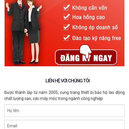
Cấu tạo
Mỗi một loại
kính bảo hộ lao động chống bụi
của mỗi thương
hiệu khác nhau sẽ có cấu tạo riêng biệt. Điều này giúp người
dùng phân biệt được thương hiệu cũng như tính năng của
chúng. Nhưng lời khuyên cho bạn trong chọn mua kính bảo hộ
chống bụi chính là kính có cấu tạo gọng và tròng kính liền nhau
Tại sao lại vậy? Vì
kính chống bụi
có gọng và tròng kính liền
nhau sẽ giúp giảm thiểu sự xô lệch và tách rời của kính khi bạn
hoạt động mạnh hoặc sử dụng trong thời gian dài.
LIÊN HỆ VỚI CHÚNG TÔI
Được thành lập từ năm 2005, cung trang thiết bị bảo hộ lao động
chất lượng cao, các máy móc trong ngành công nghiệp.
Họ tên
Email