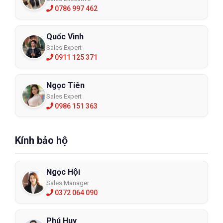
0786 997 462
Quốc Vinh
Sales Expert
0911 125 371
Ngọc Tiên
Sales Expert
0986 151 363
Kính bảo hộ
Ngọc Hội
Sales Manager
0372 064 090
Phú Huy