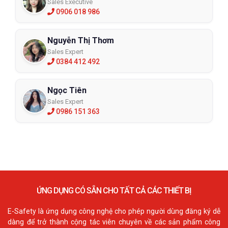
Sales Executive
0906 018 986
Nguyễn Thị Thơm
Sales Expert
0384 412 492
Ngọc Tiên
Sales Expert
0986 151 363
ỨNG DỤNG CÓ SẴN CHO TẤT CẢ CÁC THIẾT BỊ
E-Safety là ứng dụng công nghệ cho phép người dùng đăng ký dễ
dàng để trở thành cộng tác viên chuyên về các sản phẩm công