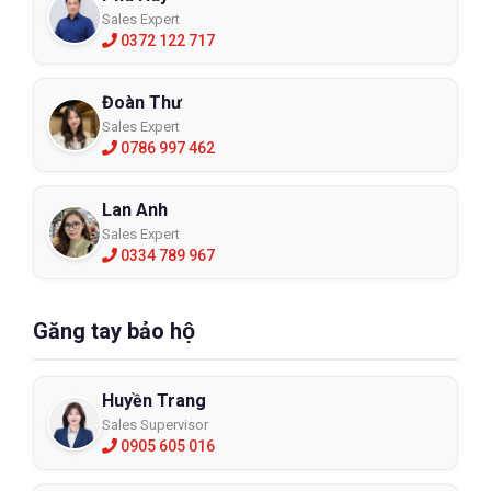
Sales Expert
0372 122 717
Đoàn Thư
Sales Expert
0786 997 462
Lan Anh
Sales Expert
0334 789 967
Găng tay bảo hộ
Huyền Trang
Sales Supervisor
0905 605 016