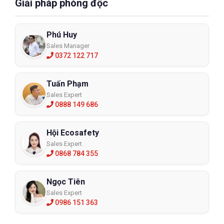
Giải pháp phòng độc
Phú Huy
Sales Manager
0372 122 717
Tuấn Phạm
Sales Expert
0888 149 686
Hội Ecosafety
Sales Expert
0868 784 355
Ngọc Tiên
Sales Expert
0986 151 363