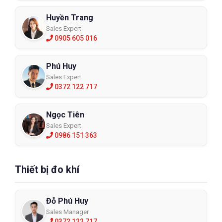
Huyền Trang
Sales Expert
0905 605 016
Phú Huy
Sales Expert
0372 122 717
Ngọc Tiên
Sales Expert
0986 151 363
Thiết bị đo khí
Đỗ Phú Huy
Sales Manager
0372 122 717