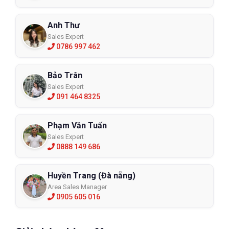
Anh Thư
Sales Expert
0786 997 462
Bảo Trân
Sales Expert
091 464 8325
Phạm Văn Tuấn
Sales Expert
0888 149 686
Huyền Trang (Đà nẵng)
Area Sales Manager
0905 605 016