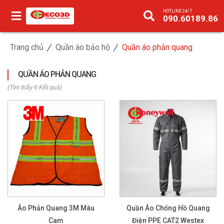
HOTLINE 24/7
090.60189.86
Trang chủ
Quần áo bảo hộ
Quần áo phản quang
QUẦN ÁO PHẢN QUANG
(Tìm thấy 6 Kết quả)
Áo Phản Quang 3M Màu
Quần Áo Chống Hồ Quang
Cam
Điện PPE CAT2 Westex