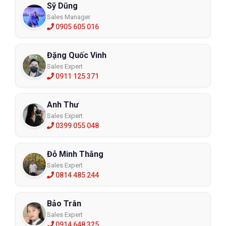
Sỹ Dũng
Sales Manager
0905 605 016
Đặng Quốc Vinh
Sales Expert
0911 125 371
Anh Thư
Sales Expert
0399 055 048
Đỗ Minh Thắng
Sales Expert
0814 485 244
Bảo Trân
Sales Expert
0914 648 325