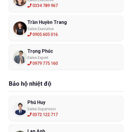
0334 789 967
Trần Huyền Trang
Sales Executive
0905 605 016
Trọng Phúc
Sales Expert
0979 775 160
Bảo hộ nhiệt độ
Phú Huy
Sales Supervisor
0372 122 717
Lan Anh