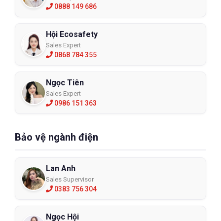
0888 149 686
Hội Ecosafety
Sales Expert
0868 784 355
Ngọc Tiên
Sales Expert
0986 151 363
Bảo vệ ngành điện
Lan Anh
Sales Supervisor
0383 756 304
Ngọc Hội