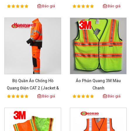
Ultrasoft – Chịu Nhiệt 13.5
Báo giá
Báo giá
100%
100%
Rating:
Rating:
Cal/cm²
Bộ Quần Áo Chống Hồ
Áo Phản Quang 3M Màu
Quang Điện CAT 2 (Jacket &
Chanh
Pant) - Bảo Hộ ECO3D
Báo giá
Báo giá
100%
100%
Rating:
Rating: