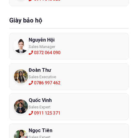
Giày bảo hộ
Nguyễn Hội
Sales Manager
0372 064 090
Đoàn Thư
Sales Executive
0786 997 462
Quốc Vinh
Sales Expert
0911 125 371
Ngọc Tiên
Sales Expert