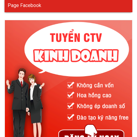
Page Facebook
- Chất vải lưới thoáng mát, gọn nhẹ hoạt động thoải mái
- Di chuyển linh hoạt, có thể gập gọn chiếc áo, để gọn trong
balo hay túi xách.
- Cực kì nhiều màu sắc cho khách hàng tha hồ lựa chọn.
Mẫu áo phản quang môi trường