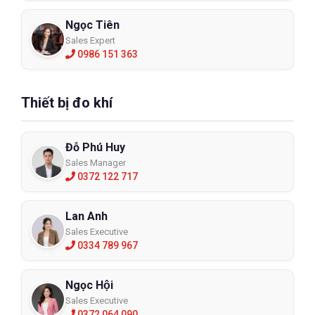
Ngọc Tiên
Sales Expert
0986 151 363
Thiết bị đo khí
Đỗ Phú Huy
Sales Manager
0372 122 717
Lan Anh
Sales Executive
0334 789 967
Ngọc Hội
Sales Executive
0372 064 090