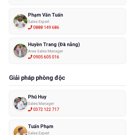
bám bẩn.
- Lưu ý khi chà cần phải sử dụng loại có lông mềm và hạn chế
Phạm Văn Tuấn
chà mạnh, nên vò bằng tay nhiều hơn.
Sales Expert
0888 149 686
Mua áo phản quang tốt nhất ở đâu ?
Bạn đang muốn đi tìm cho mình những mẫu áo phản quang –
Huyền Trang (Đà nẵng)
áo bảo hộ phản quang lưới hay áo dây phản quang theo yêu cầu
Area Sales Manager
như:
0905 605 016
- Đẹp – chuyên nghiệp trong thiết kế !
- Sáng sắc nét khi về đêm.
Giải pháp phòng độc
- Nhìn rõ ràng khi thiếu sáng.
ECO3D sẽ mang đến cho bạn những giá trị đích thực nhất ! Điều
Phú Huy
bạn cần là chọn ra cho mình một mẫu sản phẩm áo phản quang
Sales Manager
phù hợp với công việc, ngành nghề hay sở thích tối ưu, chi tiết rõ
0372 122 717
ràng nhất
Tuấn Phạm
Sales Expert