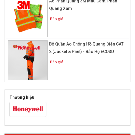
Áo Phản Quang 3M Màu Cam, Phản
Bạn có thể tưởng tượng một cách đơn giản khi bạn vào bóng tôi
Quang Xám
bạn cầm một thứ gì đó màu khác với tông màu tối như đỏ, vàng,
cam xanh… thì việc bạn nhìn thấy những màu này không phải là
Báo giá
điều khó khăn. Giờ bạn chọn ngay màu mà đối lập hoàn toàn với
mau đen đó chính là màu trắng (bạc) là loại màu có khả năng
tự phát sáng tốt nhất theo phương pháp đối nghịch màu.
Bộ Quần Áo Chống Hồ Quang Điện CAT
Hiện nay bạn có thể thấy có rất nhiều loại áo phản quang là
2 (Jacket & Pant) - Bảo Hộ ECO3D
màu xanh lá, nhưng đó chỉ là tông màu chính mà thôi. Theo quy
luật phối máu thì màu xanh lá là một trong ba màu tạo nên màu
Báo giá
trắng vì vậy khi chúng ta kết hợp thêm màu xanh vá chung với
các hạt thủy tính được bọc bạc điều này sẽ làm tăng thêm khả
năng phát sáng của áo. Trên đây chính là cách để làm cho áo
phản quang có thể phát sáng được trong những nơi có điều
kiện ánh sáng không tốt.
Thương hiệu
Phân loại áo phản quang
Mẫu áo phản quang xây dựng