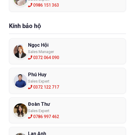
0986 151 363
Kính bảo hộ
Ngọc Hội
Sales Manager
0372 064 090
Phú Huy
Sales Expert
0372 122 717
Đoàn Thư
Sales Expert
0786 997 462
Lan Anh