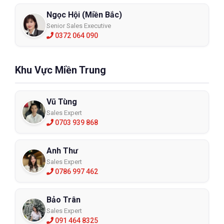
Kiểm tra nhãn mác, nguồn gốc xuất sứ của hàng hóa. Nên chọn
những nơi có nguồn gốc rõ ràng, được kiểm chứng. Điều cuối
Ngọc Hội (Miền Bắc)
cùng không thể không nhắc khi mua chính là size áo, bạn đừng
Senior Sales Executive
nên lựa chọn loại áo quá chật, bó sát điều này sẽ làm cho việc
0372 064 090
vận động của bạn trở nên khó khăn. Hãy lựa chọn những kiểu áo
thoải mãi và thoáng đãng.
Khu Vực Miền Trung
Hướng dẫn bảo quản áo phản quang
Thông thường cách này chủ yếu áp dụng cho các loại áo thun
Vũ Tùng
còn những bộ đồ công nhân hoặc áo khoác thì ít khi sử dụng:
Sales Expert
- Lúc ủi áo không được ủi trực tiếp lên bề mặt có phản quảng
0703 939 868
điều này sẽ làm cho những vị trí có in phản quang sẽ bị bong
tróc ra khỏi áo.
Anh Thư
- Không nên phơi áo dưới ánh sáng trực tiếp của mặt trời, nên
Sales Expert
phơi ở những nơi thoáng khí, mát mẻ.
0786 997 462
- Khi giặt áo không được sử dụng các loại nước nóng để giặt, vì
khi giặt sẽ làm cho áo bị nhăn và mất đi form áo.
Bảo Trân
- Nên cho một chút muối rắc lên các vị trí bám bẩn sau đó vò
Sales Expert
091 464 8325
nhẹ rồi sử dụng một chút bột giặt để làm sạch các chỗ còn