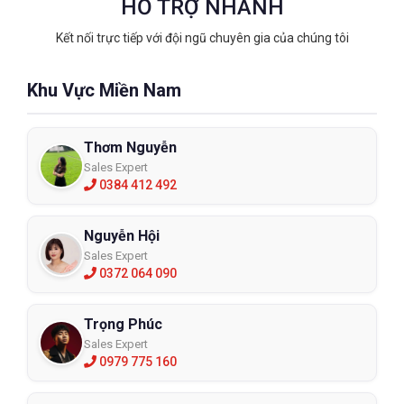
HỖ TRỢ NHANH
hay dây phản quang chéo
Kết nối trực tiếp với đội ngũ chuyên gia của chúng tôi
Khu Vực Miền Nam
Thơm Nguyễn
Sales Expert
0384 412 492
Nguyễn Hội
Sales Expert
0372 064 090
- Những thiết kế đơn giản mà cực kì tinh tế, nhỏ nhắn mà đầy
uy lực
Trọng Phúc
- Áo dây phản quang 2 lớp polyeste công nghệ cao, được gia
Sales Expert
0979 775 160
công ép 2 mặt siêu chắc chắn.
- Nhỏ gọn tối ưu, gập gọn trong lòng bàn tay, mang và cất ngay