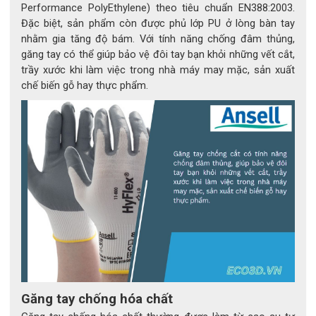
Performance PolyEthylene) theo tiêu chuẩn EN388:2003.
Đặc biệt, sản phẩm còn được phủ lớp PU ở lòng bàn tay
3. Hiệu suất bảo vệ vượt trội
nhằm gia tăng độ bám. Với tính năng chống đâm thủng,
găng tay có thể giúp bảo vệ đôi tay bạn khỏi những vết cắt,
3.1 Chống lại nhiều loại hóa chất mạnh
trầy xước khi làm việc trong nhà máy may mặc, sản xuất
chế biến gỗ hay thực phẩm.
MICROFLEX® 93-260 đã được kiểm nghiệm và chứng nhận 
theo tiêu chuẩn EN 374 (Châu Âu) và KOSHA (Hàn Quốc). Khi 
thử nghiệm với các hóa chất mạnh như Axit sulfuric, N-
Heptane, Hexane, Methanol, găng tay cho thấy thời gian 
thẩm thấu kéo dài và hiệu suất chống thấm ấn tượng.
3.2 Tỷ lệ lỗi thấp (AQL 0.65)
Với chỉ số AQL 0.65, MICROFLEX® 93-260 đảm bảo chất 
lượng đồng nhất và khả năng chống rò rỉ cao, giảm thiểu tối 
đa nguy cơ phơi nhiễm do thủng vi mô.
3.3 Thử nghiệm với fentanyl và axit dịch vị
Găng tay chống hóa chất
Sản phẩm được kiểm tra khả năng chống thấm fentanyl và 
axit dịch vị (chất nôn) – mô phỏng tình huống nguy hiểm 