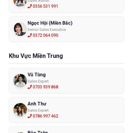
Sales Admin
0356 531 991
Ngọc Hội (Miền Bắc)
Senior Sales Executive
0372 064 090
Khu Vực Miền Trung
Vũ Tùng
Sales Expert
0703 939 868
Anh Thư
Sales Expert
0786 997 462
Bảo Trân