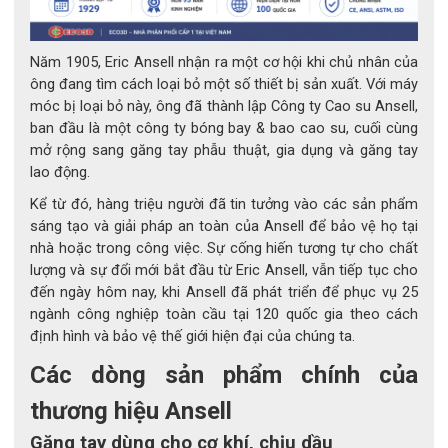
Năm 1905, Eric Ansell nhận ra một cơ hội khi chủ nhân của
ông đang tìm cách loại bỏ một số thiết bị sản xuất. Với máy
móc bị loại bỏ này, ông đã thành lập Công ty Cao su Ansell,
ban đầu là một công ty bóng bay & bao cao su, cuối cùng
mở rộng sang găng tay phẫu thuật, gia dụng và găng tay
lao động.
Kể từ đó, hàng triệu người đã tin tưởng vào các sản phẩm
sáng tạo và giải pháp an toàn của Ansell để bảo vệ họ tại
Găng tay chống hóa chất Microflex 93-260
nhà hoặc trong công việc. Sự cống hiến tương tự cho chất
lượng và sự đổi mới bắt đầu từ Eric Ansell, vẫn tiếp tục cho
2. Cấu tạo và công nghệ nổi bật
đến ngày hôm nay, khi Ansell đã phát triển để phục vụ 25
ngành công nghiệp toàn cầu tại 120 quốc gia theo cách
định hình và bảo vệ thế giới hiện đại của chúng ta.
2.1 Thiết kế ba lớp sáng tạo
Các dòng sản phẩm chính của
MICROFLEX® 93-260 sở hữu kết cấu 3 lớp độc quyền của 
Ansell, giúp tăng cường khả năng kháng hóa chất và độ bền 
thương hiệu Ansell
trong môi trường khắc nghiệt:
Găng tay dùng cho cơ khí, chịu dầu