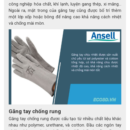
công nghiệp hóa chất, khí lạnh, luyện gang thép, xi măng…
Ngoài ra, mặt trong của găng tay cũng được bố trí thêm
Găng tay chống hóa chất Microflex 93-260
một lớp xốp hoặc bông để nâng cao khả năng cách nhiệt
và chống mài mòn.
4. Tính năng công thái học – Linh hoạt và thoải 
mái tối đa
4.1 Thiết kế ôm tay tự nhiên
Găng tay được phát triển dựa trên nguyên lý công thái học, 
giúp ôm sát bàn tay mà không gây bó hoặc mỏi cơ. Người 
dùng có thể làm việc lâu mà không bị căng tay, đồng thời vẫn 
duy trì khả năng cảm nhận xúc giác tinh tế – yếu tố quan 
trọng trong các công việc đòi hỏi độ chính xác cao.
4.2 Cổ găng dài – Bảo vệ mở rộng
Găng tay chống rung
MICROFLEX® 93-260 được thiết kế cổ dài hơn thông 
Găng tay chống rung được cấu tạo từ nhiều chất liệu khác
thường, giúp bảo vệ cổ tay và cẳng tay khỏi hóa chất bắn 
nhau như polymer, urethane, và cotton. Đầu các ngón tay
tóe hoặc thấm ngược – một cải tiến nhỏ nhưng mang lại hiệu 