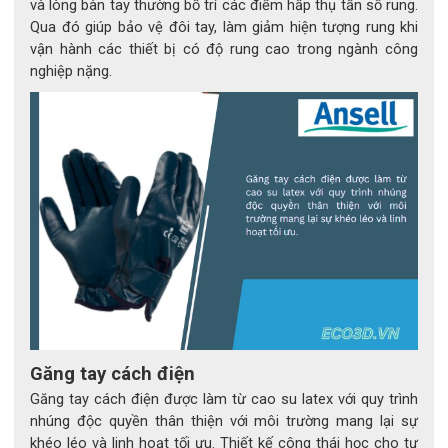
và lòng bàn tay thường bố trí các điểm hấp thụ tần số rung.
quả bảo vệ lớn.
Qua đó giúp bảo vệ đôi tay, làm giảm hiện tượng rung khi
vận hành các thiết bị có độ rung cao trong ngành công
5. Ứng dụng thực tế của MICROFLEX® 93-260
nghiệp nặng.
5.1 Các công việc được khuyến nghị
- Kiểm tra, chọn lọc, kiểm soát linh kiện
- Lắp ráp và kiểm tra bộ phận, chi tiết sản xuất
- Sửa chữa, bảo trì máy móc, thiết bị
- Thay dầu, chất lỏng, bộ lọc động cơ
- Pha trộn, chiết rót hóa chất hoặc lấy mẫu thí nghiệm
5.2 Ngành công nghiệp sử dụng
- Hàng không vũ trụ
- Ô tô và phụ tùng ô tô
- Ngành hóa chất và khoa học sự sống
Găng tay cách điện
- Nông nghiệp, cơ khí, chế tạo kim loại
Găng tay cách điện được làm từ cao su latex với quy trình
- Kho vận, dịch vụ tiện ích, bảo trì công nghiệp
nhúng độc quyền thân thiện với môi trường mang lại sự
khéo léo và linh hoạt tối ưu. Thiết kế công thái học cho tư