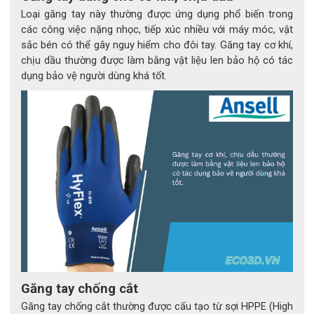
- Lớp ngoài (Nitrile): Chống dung môi hữu cơ, dầu mỡ, hóa 
Loại găng tay này thường được ứng dụng phổ biến trong
chất mạnh.
các công việc nặng nhọc, tiếp xúc nhiều với máy móc, vật
- Lớp giữa (Neoprene): Chống axit, bazơ và các chất ăn mòn.
sắc bén có thể gây nguy hiểm cho đôi tay. Găng tay cơ khí,
- Lớp trong: Mềm mại, khô thoáng, giúp dễ đeo – dễ tháo và 
chịu dầu thường được làm bằng vật liệu len bảo hộ có tác
tạo cảm giác thoải mái suốt ngày dài.
dụng bảo vệ người dùng khá tốt.
2.2 Độ dày tối ưu – chỉ 7,8 mil
Dù mỏng hơn nhiều loại găng tay hóa chất khác, 
MICROFLEX® 93-260 vẫn đảm bảo khả năng chống thấm 
và chống rách vượt trội. Nhờ công nghệ vật liệu cải tiến, găng 
tay vẫn giữ được độ linh hoạt và độ bám tốt, cho phép xử lý 
các chi tiết, linh kiện nhỏ hoặc dụng cụ tinh vi mà không làm 
giảm cảm giác tay.
2.3 Không chứa silicone – an toàn cho bề mặt hoàn thiện
Găng tay không chứa silicone, giúp tránh gây lỗi hoặc khiếm 
khuyết trên bề mặt sơn, lớp phủ hoặc vật liệu nhạy cảm. Điều 
Găng tay chống cắt
này đặc biệt quan trọng trong các ngành như ô tô, hàng 
Găng tay chống cắt thường được cấu tạo từ sợi HPPE (High
không, sản xuất thiết bị điện tử và sơn phủ bề mặt.