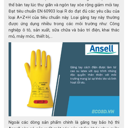
thế bàn tay lúc thư giãn và ngón tay xòe rộng giảm mỏi tay.
Đạt tiêu chuẩn EN 60903 loại R do đạt đủ các yêu cầu của
loại A+Z+H của tiêu chuẩn này. Loại găng tay này thường
được ứng dụng nhiều trong các môi trường như: Công
nghiệp ô tô, sản xuất, sữa chữa và bảo trì điện, khai thác
mỏ, máy móc, thiết bị,...
Găng tay chống hóa chất Microflex 93-260
Kết luận
Với sự kết hợp giữa bảo vệ vượt trội và độ linh hoạt hiếm có, 
MICROFLEX® 93-260 là lựa chọn hàng đầu cho mọi môi 
trường làm việc có yếu tố hóa chất.
 Sản phẩm không chỉ giúp tăng độ an toàn và hiệu suất lao 
động, mà còn giảm chi phí thay găng thường xuyên nhờ độ 
bền cao.
Ngoài các dòng sản phẩm chính là găng tay bảo hộ thì