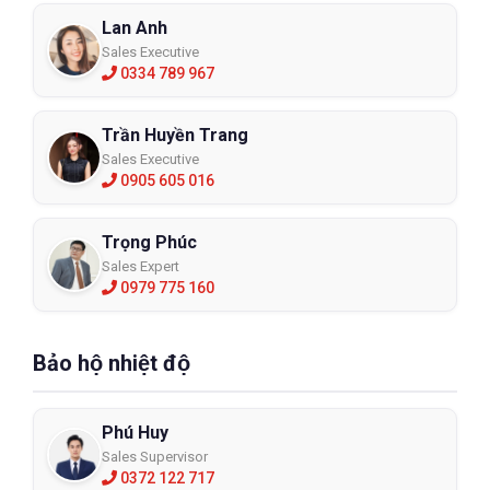
Lan Anh
Sales Executive
0334 789 967
Trần Huyền Trang
Sales Executive
0905 605 016
Trọng Phúc
Sales Expert
0979 775 160
Bảo hộ nhiệt độ
Phú Huy
Sales Supervisor
0372 122 717