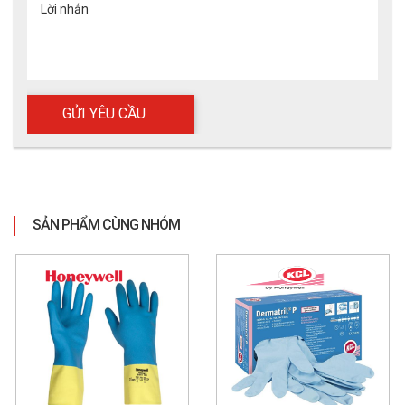
Lời nhắn
Găng tay Nitrile dùng một lần Ansell
TouchNTuff 92-600
92-600
XEM CHI TIẾT
SẢN PHẨM CÙNG NHÓM
📦 Đặt Mua Ngay Hôm Nay – Giao Hàng Tận Nơi
📞 Liên hệ ngay với ECO3D để được tư vấn và cung cấp
giải pháp bảo hộ chịu nhiệt phù hợp với ngành nghề của
bạn.
Là đơn vị cung cấp
thiết bị bảo hộ lao động chính hãng
,
ECO3D cam kết mang đến những sản phẩm chất lượng cao với