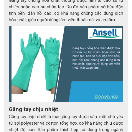
Găng tay chống hóa chất thường được làm từ cao su tự
trong môi trường y tế hoặc xử lý chất độc, chứng minh độ an 
nhiên hoặc cao su nhân tạo. Do đó sản phẩm sở hữu đặc
toàn đáng tin cậy ngay trong thực tế khắc nghiệt.
tính bền, đàn hồi cao, có khả năng chống các dung dịch
hóa chất, giúp người dùng làm việc thoải mái và an tâm.
Găng tay chịu nhiệt
Găng tay chịu nhiệt là loại găng tay được sản xuất chủ yếu
từ sợi polyester và cotton tổng hợp, có khả năng chịu được
nhiệt độ cao. Sản phẩm thích hợp sử dụng trong ngành