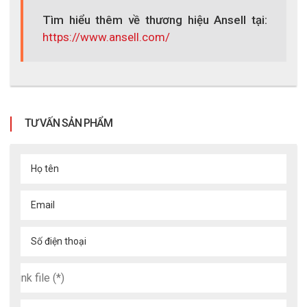
Găng tay xử lý thực phẩm dùng một lần
Tìm hiểu thêm về thương hiệu Ansell tại:
Ansell TouchNTuff 92-670
https://www.ansell.com/
92-670
XEM CHI TIẾT
TƯ VẤN SẢN PHẨM
Họ tên
Email
Số điện thoại