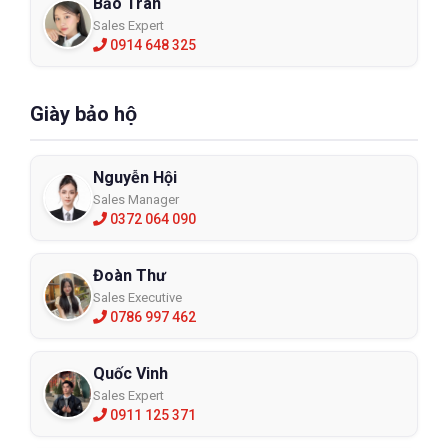
Bảo Trân
Sales Expert
0914 648 325
Giày bảo hộ
Nguyễn Hội
Sales Manager
0372 064 090
Đoàn Thư
Sales Executive
0786 997 462
Quốc Vinh
Sales Expert
0911 125 371