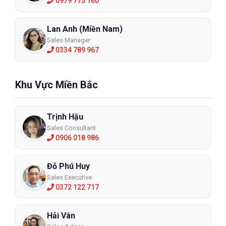
0979 775 160
Lan Anh (Miền Nam)
Sales Manager
0334 789 967
Khu Vực Miền Bắc
Trịnh Hậu
Sales Consultant
0906 018 986
Đỗ Phú Huy
Sales Executive
0372 122 717
Hải Vân