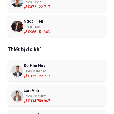
Sales Expert
0372 122 717
Ngọc Tiên
Sales Expert
0986 151 363
Thiết bị đo khí
Đỗ Phú Huy
Sales Manager
0372 122 717
Lan Anh
Sales Executive
0334 789 967