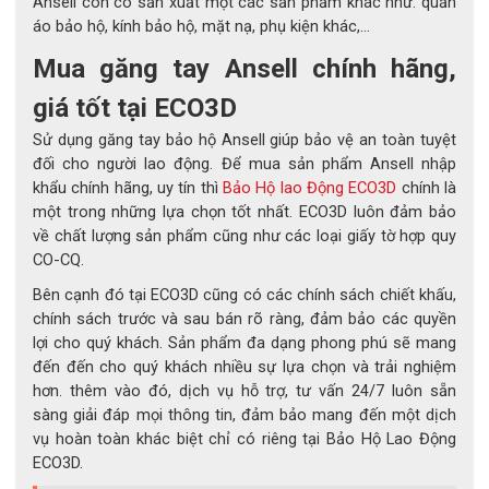
Ansell còn có sản xuất một các sản phẩm khác như: quần
👉 MICROFLEX® 93-260 – Găng tay dùng một lần chống 
áo bảo hộ, kính bảo hộ, mặt nạ, phụ kiện khác,...
hóa chất mỏng nhất, nhưng bảo vệ mạnh mẽ nhất!
Mua găng tay Ansell chính hãng,
giá tốt tại ECO3D
Sử dụng găng tay bảo hộ Ansell giúp bảo vệ an toàn tuyệt
đối cho người lao động. Để mua sản phẩm Ansell nhập
khẩu chính hãng, uy tín thì
Bảo Hộ lao Động ECO3D
chính là
một trong những lựa chọn tốt nhất. ECO3D luôn đảm bảo
về chất lượng sản phẩm cũng như các loại giấy tờ hợp quy
CO-CQ.
Bên cạnh đó tại ECO3D cũng có các chính sách chiết khấu,
chính sách trước và sau bán rõ ràng, đảm bảo các quyền
lợi cho quý khách. Sản phẩm đa dạng phong phú sẽ mang
đến đến cho quý khách nhiều sự lựa chọn và trải nghiệm
hơn. thêm vào đó, dịch vụ hỗ trợ, tư vấn 24/7 luôn sẵn
sàng giải đáp mọi thông tin, đảm bảo mang đến một dịch
vụ hoàn toàn khác biệt chỉ có riêng tại Bảo Hộ Lao Động
ECO3D.