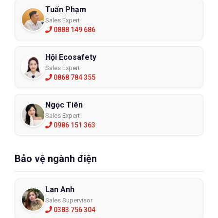
Tuấn Phạm
Sales Expert
0888 149 686
Hội Ecosafety
Sales Expert
0868 784 355
Ngọc Tiên
Sales Expert
0986 151 363
Bảo vệ ngành điện
Lan Anh
Sales Supervisor
0383 756 304