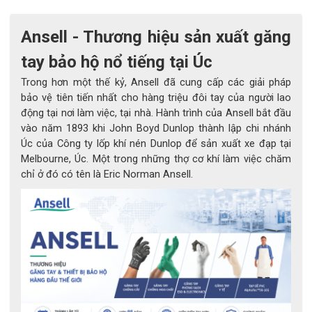
Các loại găng tay dùng một lần truyền thống thường chỉ bảo 
vệ tạm thời – thích hợp cho những trường hợp có văng bắn 
Ansell - Thương hiệu sản xuất găng
hóa chất ngắn hạn. Ngược lại, MICROFLEX® 93-260 được 
thiết kế để chống hóa chất trong thời gian dài hơn, mà vẫn 
tay bảo hộ nổ tiếng tại Úc
giữ được độ linh hoạt và cảm giác thật tay cần thiết cho 
Trong hơn một thế kỷ, Ansell đã cung cấp các giải pháp
công việc tinh vi.
bảo vệ tiên tiến nhất cho hàng triệu đôi tay của người lao
động tại nơi làm việc, tại nhà. Hành trình của Ansell bắt đầu
Với độ dày chỉ 7,8 mil, găng tay nitrile và neoprene mỏng 
vào năm 1893 khi John Boyd Dunlop thành lập chi nhánh
này cung cấp khả năng bảo vệ tương đương với găng tay 
Úc của Công ty lốp khí nén Dunlop để sản xuất xe đạp tại
dày thông thường, nhưng lại nhẹ, thoáng và thoải mái hơn 
Melbourne, Úc. Một trong những thợ cơ khí làm việc chăm
nhiều lần.
chỉ ở đó có tên là Eric Norman Ansell.