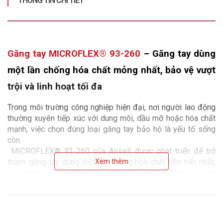
THÔNG TIN CHI TIẾT
Găng tay MICROFLEX® 93-260
 – Găng tay dùng 
một lần chống hóa chất mỏng nhất, bảo vệ vượt 
trội và linh hoạt tối đa
Trong môi trường công nghiệp hiện đại, nơi người lao động 
thường xuyên tiếp xúc với dung môi, dầu mỡ hoặc hóa chất 
mạnh, việc chọn đúng loại găng tay bảo hộ là yếu tố sống 
còn.
 MICROFLEX® 93-260 của Ansell được phát triển để trở 
thành găng tay dùng một lần chống hóa chất tiên tiến nhất, 
Xem thêm
vừa mỏng nhẹ, vừa đảm bảo khả năng bảo vệ kéo dài vượt 
trội – một bước tiến lớn trong ngành bảo hộ cá nhân.
1. Tổng quan về MICROFLEX® 93-260