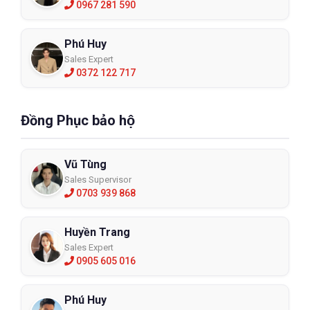
0967 281 590
Phú Huy
Sales Expert
0372 122 717
Đồng Phục bảo hộ
Vũ Tùng
Sales Supervisor
0703 939 868
Huyền Trang
Sales Expert
0905 605 016
Phú Huy