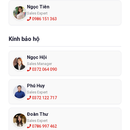
Ngọc Tiên
Sales Expert
0986 151 363
Kính bảo hộ
Ngọc Hội
Sales Manager
0372 064 090
Phú Huy
Sales Expert
0372 122 717
Đoàn Thư
Sales Expert
0786 997 462