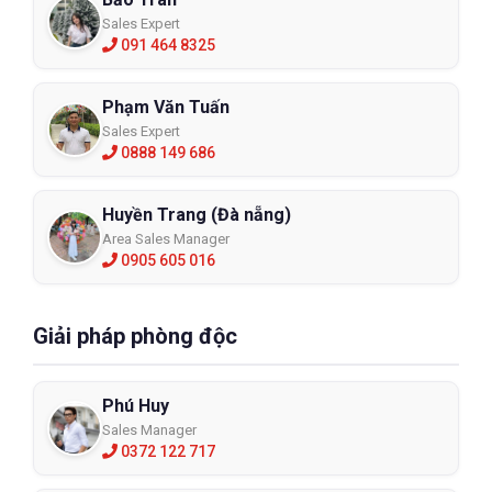
Sales Expert
091 464 8325
Phạm Văn Tuấn
Sales Expert
0888 149 686
Huyền Trang (Đà nẵng)
Area Sales Manager
0905 605 016
Giải pháp phòng độc
Phú Huy
Sales Manager
0372 122 717