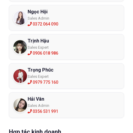
Ngọc Hội
Sales Admin
0372 064 090
Trịnh Hậu
Sales Expert
0906 018 986
Trọng Phúc
Sales Expert
0979 775 160
Hải Vân
Sales Admin
0356 531 991
Hợp tác kinh doanh