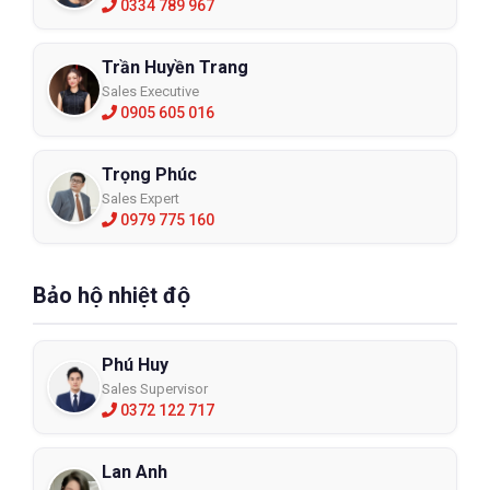
0334 789 967
Trần Huyền Trang
Sales Executive
0905 605 016
Trọng Phúc
Sales Expert
0979 775 160
Bảo hộ nhiệt độ
Phú Huy
Sales Supervisor
0372 122 717
Lan Anh