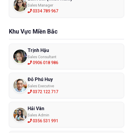
Sales Manager
0334 789 967
Khu Vực Miền Bắc
Trịnh Hậu
Sales Consultant
0906 018 986
Đỗ Phú Huy
Sales Executive
0372 122 717
Hải Vân
Sales Admin
0356 531 991