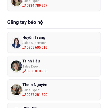
Sales Expert
0334 789 967
Găng tay bảo hộ
Huyền Trang
Sales Supervisor
0905 605 016
Trịnh Hậu
Sales Expert
0906 018 986
Thơm Nguyễn
Sales Expert
0967 281 590