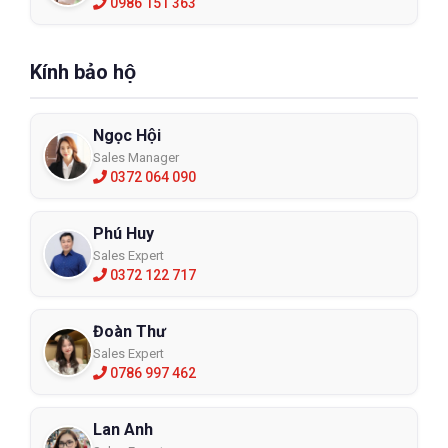
0986 151 363
Kính bảo hộ
Ngọc Hội
Sales Manager
0372 064 090
Phú Huy
Sales Expert
0372 122 717
Đoàn Thư
Sales Expert
0786 997 462
Lan Anh