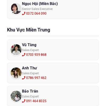
Ngọc Hội (Miền Bắc)
Senior Sales Executive
0372 064 090
Khu Vực Miền Trung
Vũ Tùng
Sales Expert
0703 939 868
Anh Thư
Sales Expert
0786 997 462
Bảo Trân
Sales Expert
091 464 8325