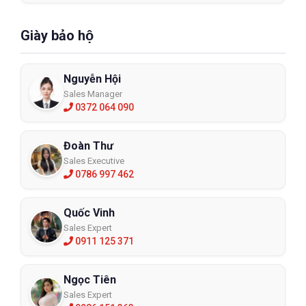
Giày bảo hộ
Nguyễn Hội
Sales Manager
0372 064 090
Đoàn Thư
Sales Executive
0786 997 462
Quốc Vinh
Sales Expert
0911 125 371
Ngọc Tiên
Sales Expert