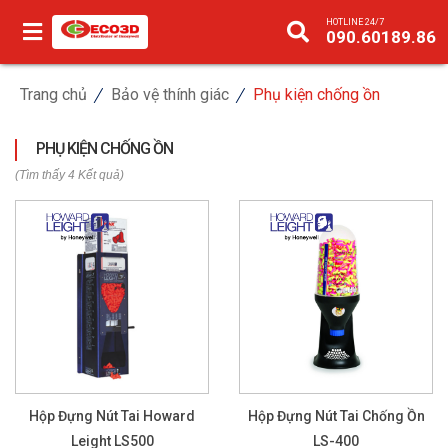
HOTLINE 24/7
090.60189.86
Trang chủ
Bảo vệ thính giác
Phụ kiện chống ồn
PHỤ KIỆN CHỐNG ỒN
(Tìm thấy 4 Kết quả)
Hộp Đựng Nút Tai Howard
Hộp Đựng Nút Tai Chống Ồn
Leight LS500
LS-400