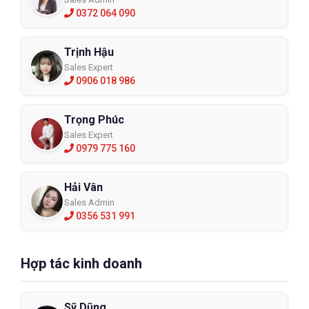
0372 064 090
Trịnh Hậu
Sales Expert
0906 018 986
Trọng Phúc
Sales Expert
0979 775 160
Hải Vân
Sales Admin
0356 531 991
Hợp tác kinh doanh
Sỹ Dũng