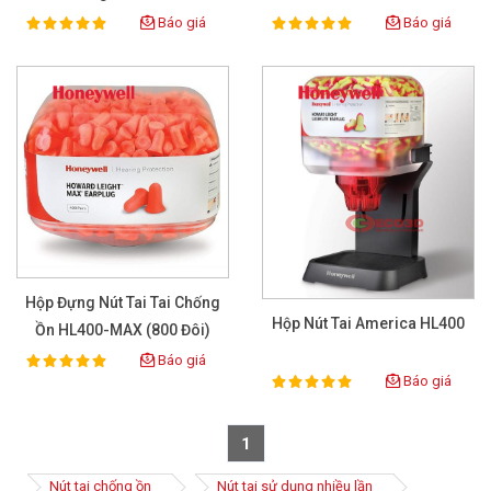
Báo giá
Báo giá
100%
100%
Rating:
Rating:
Hộp Đựng Nút Tai Tai Chống
Hộp Nút Tai America HL400
Ồn HL400-MAX (800 Đôi)
Báo giá
100%
Rating:
Báo giá
100%
Rating:
1
Nút tai chống ồn
Nút tai sử dụng nhiều lần