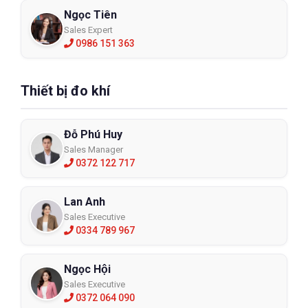
Ngọc Tiên
Sales Expert
0986 151 363
Thiết bị đo khí
Đỗ Phú Huy
Sales Manager
0372 122 717
Lan Anh
Sales Executive
0334 789 967
Ngọc Hội
Sales Executive
0372 064 090