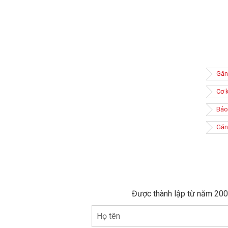
Găn
Cơ 
Bảo
Găng
Găng tay
Được thành lập từ năm 2005
chất độ
việc, cả
Họ tên