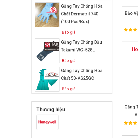
Găng Tay Chống Hóa
Bảo Vệ
Chất Dermatril 740
(100 Pcs/box)
100%
Ra
Báo giá
Găng Tay Chống Dầu
Takumi WG-528L
Báo giá
Găng Tay Chống Hóa
Chất 50-AS25GC
Báo giá
Găng T
Thương hiệu
A
100%
Ra