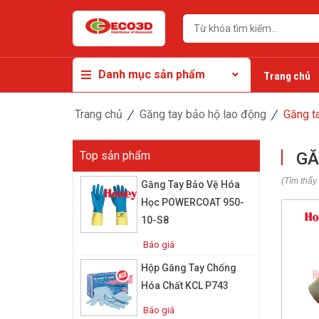
Danh mục sản phẩm
Trang chủ
Trang chủ
Găng tay bảo hộ lao động
Găng t
Top sản phẩm
GĂ
(Tìm thấy
Găng Tay Bảo Vệ Hóa
Học POWERCOAT 950-
10-S8
Báo giá
Hộp Găng Tay Chống
Hóa Chất KCL P743
Báo giá