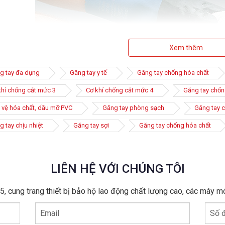
Xem thêm
g tay đa dụng
Găng tay y tế
Găng tay chống hóa chất
khí chống cắt mức 3
Cơ khí chống cắt mức 4
Găng tay chốn
 vệ hóa chất, dầu mỡ PVC
Găng tay phòng sạch
Găng tay c
 tay chịu nhiệt
Găng tay sợi
Găng tay chống hóa chất
LIÊN HỆ VỚI CHÚNG TÔI
 cao su chống hóa chất là loại phổ biến nhất hiện nay vì chúng có đ
, cung trang thiết bị bảo hộ lao động chất lượng cao, các máy m
c hại cực tốt. Bên cạnh đó, các loại găng tay cao su chống hóa chấ
m giác thoải mái khi sử dụng.
Email
Số đ