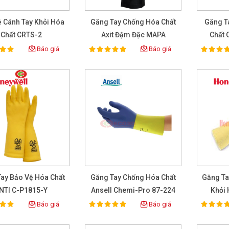
 Cánh Tay Khỏi Hóa
Găng Tay Chống Hóa Chất
Găng T
Chất CRTS-2
Axit Đậm Đặc MAPA
Chất 
ULTRANEO 420
Glove
Báo giá
Báo giá
100%
100%
ting:
Rating:
Rat
ay Bảo Vệ Hóa Chất
Găng Tay Chống Hóa Chất
Găng Ta
NTI C-P1815-Y
Ansell Chemi-Pro 87-224
Khỏi 
Báo giá
Báo giá
100%
100%
ting:
Rating:
Rat