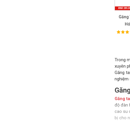
Găng 
Hó
100%
Ra
Trong mô
xuyên p
Găng ta
nghiệm 
Găng
Găng ta
độ đàn 
cao su 
bị cho n