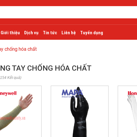
Giới thiệu
Dịch vụ
Tin tức
Liên hệ
Tuyển dụng
ay chống hóa chất
NG TAY CHỐNG HÓA CHẤT
 154 Kết quả)