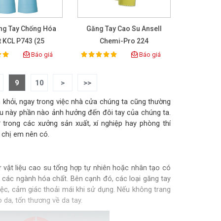
ng Tay Chống Hóa
Găng Tay Cao Su Ansell
t KCL P743 (25
Chemi-Pro 224
Pairs/box)
Báo giá
Báo giá
100%
ing:
Rating:
9
10
>
>>
nh khỏi, ngay trong việc nhà cửa chúng ta cũng thường
iều này phần nào ảnh hưởng đến đôi tay của chúng ta.
trong các xưởng sản xuất, xí nghiệp hay phòng thí
 chị em nên có.
 vật liệu cao su tổng hợp tự nhiên hoặc nhân tạo có
g các ngành hóa chất. Bên cạnh đó, các loại găng tay
iệc, cảm giác thoải mái khi sử dụng. Nếu không trang
 da, tổn thương về da tay.