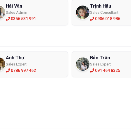
Hải Vân
Trịnh Hậu
Sales Admin
Sales Consultant
0356 531 991
0906 018 986
Anh Thư
Bảo Trân
Sales Expert
Sales Expert
0786 997 462
091 464 8325