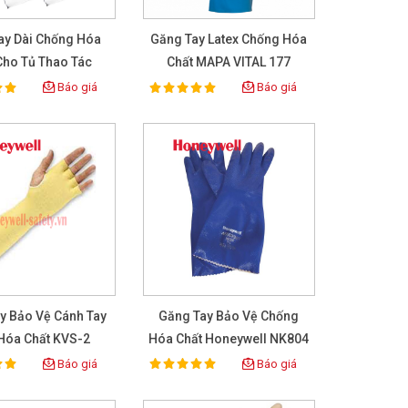
ay Dài Chống Hóa
Găng Tay Latex Chống Hóa
Cho Tủ Thao Tác
Chất MAPA VITAL 177
 Box NORTH CSM,
Báo giá
Báo giá
100%
ing:
Rating:
Size 9.75
y Bảo Vệ Cánh Tay
Găng Tay Bảo Vệ Chống
Hóa Chất KVS-2
Hóa Chất Honeywell NK804
Báo giá
Báo giá
100%
ing:
Rating: