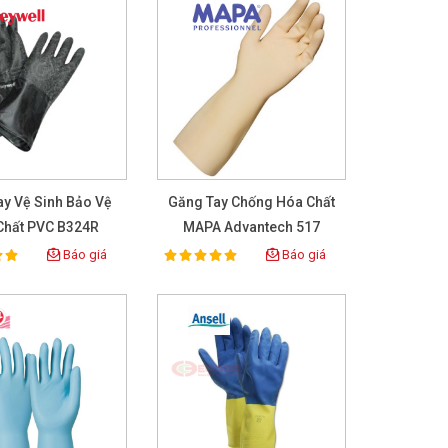
ay Vệ Sinh Bảo Vệ
Găng Tay Chống Hóa Chất
Chất PVC B324R
MAPA Advantech 517
Báo giá
Báo giá
100%
ing:
Rating: