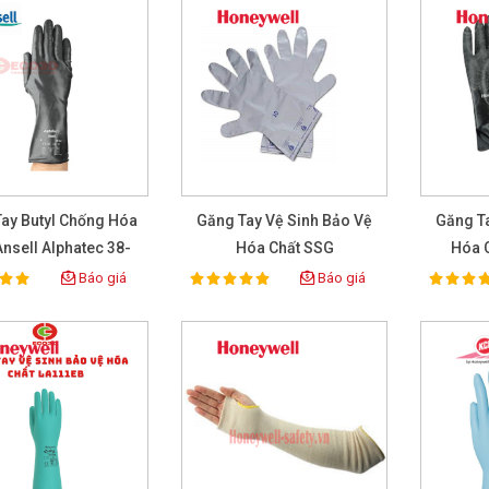
ay Butyl Chống Hóa
Găng Tay Vệ Sinh Bảo Vệ
Găng T
Ansell Alphatec 38-
Hóa Chất SSG
Hóa 
612
Báo giá
Báo giá
100%
100%
ting:
Rating:
Rat