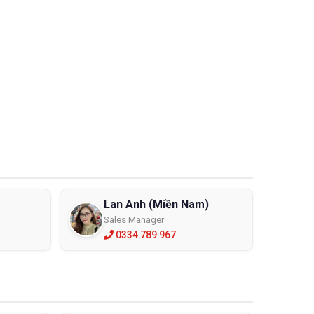
hải được trang bị các thiết bị bảo hộ cá nhân phù hợp
ang bị bảo hộ lao động cá nhân cần thiết để bảo vệ an
 xem xét những vấn đề sau đây:
Lan Anh (Miền Nam)
u, độ dày khác nhau để chống loại các hóa chất tốt
Sales Manager
0334 789 967
 chọn sử dụng: