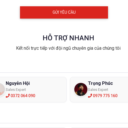
 găng tay cao su chống hóa chất phù hợp
 chí để lựa chọn
i lao động được yêu cầu phải xử lý hóa chất, điều quan trọng là họ p
 hóa chất họ đang xử lý. Găng tay chống hóa chất là một phần của tr
o đôi tay của bạn. Trước khi chọn loại găng chống hóa chất bạn phải
HỖ TRỢ NHANH
 loại hóa chất đang được xử lý ?
Kết nối trực tiếp với đội ngũ chuyên gia của chúng tôi
ng tự nhiên của nó là gì khi tiếp xúc ?
ian tiếp xúc là bao lâu ?
ỉ cần bảo vệ riêng bàn tay, cẳng tay hay cánh tay ?
bàn tay cần loại sần hay trơn để cầm nắm tốt hơn ?
Nguyễn Hội
Trọng Phúc
y chống hóa chất có thể được làm từ các chất liệu cao su khác nha
Sales Expert
Sales Expert
ng lại có thể làm giảm sự thoải mái khi cầm nắm.
0372 064 090
0979 775 160
ay chống hóa chất làm từ chất liệu gì ?
loại găng tay chống hóa chất thông thường hay được người lao động
ay cao su chống hóa chất butyl