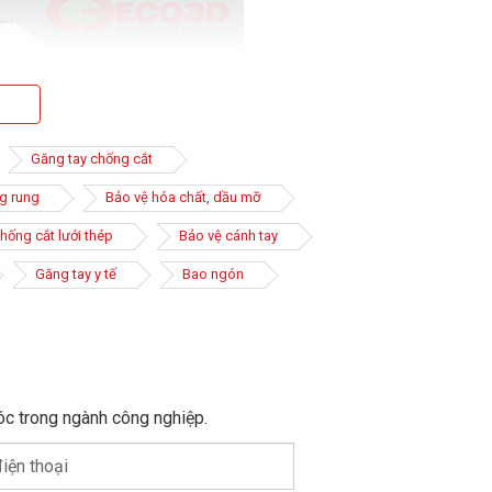
Găng tay chống cắt
g rung
Bảo vệ hóa chất, dầu mỡ
hống cắt lưới thép
Bảo vệ cánh tay
Găng tay y tế
Bao ngón
ộ đàn hồi, dày, bền, quan trọng là khả năng chống các
óc trong ngành công nghiệp.
t còn được thiết kế để mang lại độ khéo léo khi làm
iện thoại