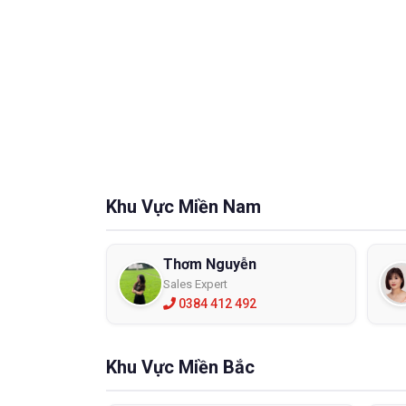
Chọn
Tiêu
Khi ngườ
với loại
toàn ch
- Những
- Phản ứ
- Thời g
Khu Vực Miền Nam
- Bạn ch
- Lòng 
Thơm Nguyễn
Găng ta
Sales Expert
hơn như
0384 412 492
Găng t
Một số 
Khu Vực Miền Bắc
Găng t