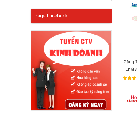
Page Facebook
Găng T
Chất 
100%
Ra