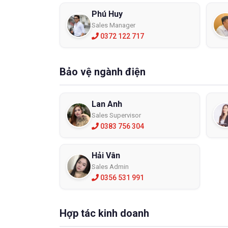
Phú Huy
Đây là l
Sales Manager
dụng bảo
0372 122 717
quá trìn
Găng t
Bảo vệ ngành điện
Lan Anh
Sales Supervisor
0383 756 304
Hải Vân
Sales Admin
0356 531 991
Hợp tác kinh doanh