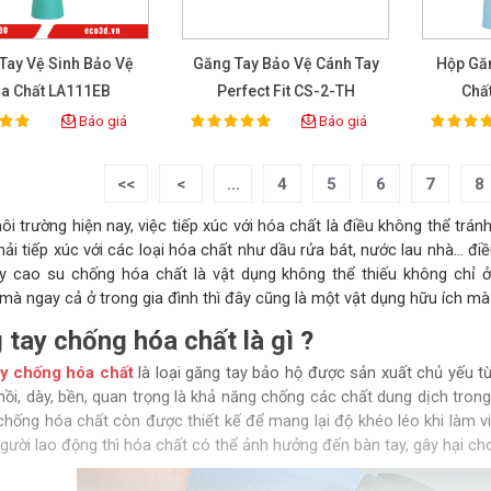
Tay Vệ Sinh Bảo Vệ
Găng Tay Bảo Vệ Cánh Tay
Hộp Gă
a Chất LA111EB
Perfect Fit CS-2-TH
Chấ
Báo giá
Báo giá
100%
100%
ting:
Rating:
Rat
<<
<
...
4
5
6
7
8
i trường hiện nay, việc tiếp xúc với hóa chất là điều không thể trá
hải tiếp xúc với các loại hóa chất như dầu rửa bát, nước lau nhà… đ
y cao su chống hóa chất là vật dụng không thể thiếu không chỉ ở 
mà ngay cả ở trong gia đình thì đây cũng là một vật dụng hữu ích mà
 tay chống hóa chất là gì ?
y chống hóa chất
là loại găng tay bảo hộ được sản xuất chủ yếu từ
hồi, dày, bền, quan trọng là khả năng chống các chất dung dịch tron
chống hóa chất còn được thiết kế để mang lại độ khéo léo khi làm v
gười lao động thì hóa chất có thể ảnh hưởng đến bàn tay, gây hại cho