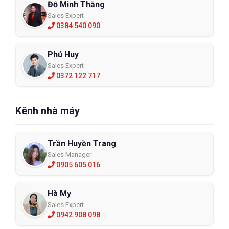
Đỗ Minh Thắng
Sales Expert
0384 540 090
Phú Huy
Sales Expert
0372 122 717
Kênh nhà máy
Trần Huyền Trang
Sales Manager
0905 605 016
Hà My
Sales Expert
0942 908 098