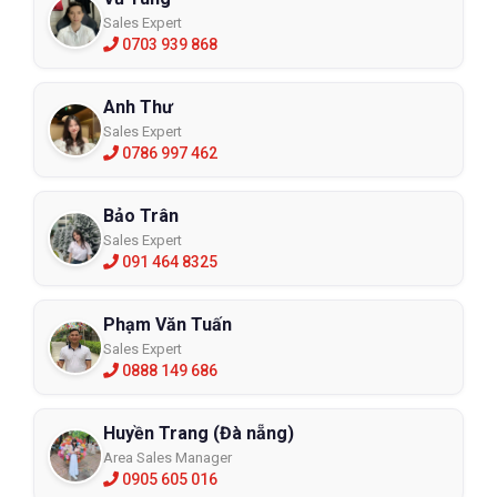
Sales Expert
0703 939 868
Anh Thư
Sales Expert
0786 997 462
Bảo Trân
Sales Expert
091 464 8325
Phạm Văn Tuấn
Sales Expert
0888 149 686
Huyền Trang (Đà nẵng)
Area Sales Manager
0905 605 016