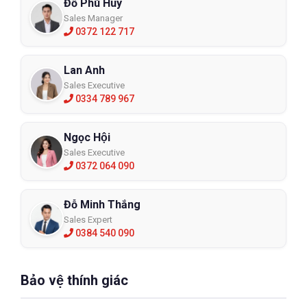
Đỗ Phú Huy
Sales Manager
0372 122 717
Lan Anh
Sales Executive
0334 789 967
Ngọc Hội
Sales Executive
0372 064 090
Đỗ Minh Thắng
Sales Expert
0384 540 090
Bảo vệ thính giác