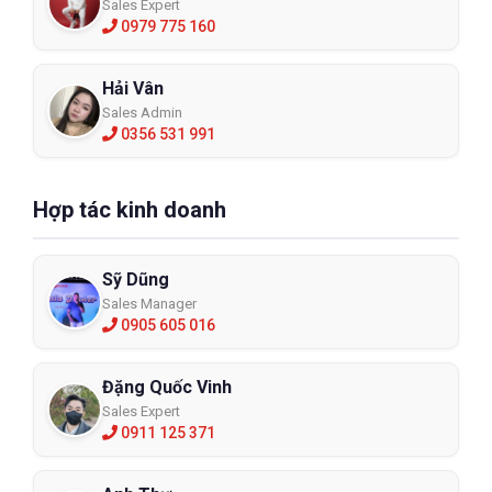
Sales Expert
0979 775 160
Hải Vân
Sales Admin
0356 531 991
Hợp tác kinh doanh
Sỹ Dũng
Sales Manager
0905 605 016
Đặng Quốc Vinh
Sales Expert
0911 125 371