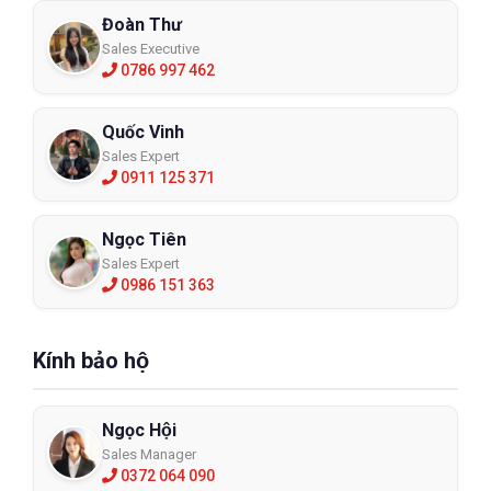
Đoàn Thư
Sales Executive
0786 997 462
Quốc Vinh
Sales Expert
0911 125 371
Ngọc Tiên
Sales Expert
0986 151 363
Kính bảo hộ
Ngọc Hội
Sales Manager
0372 064 090