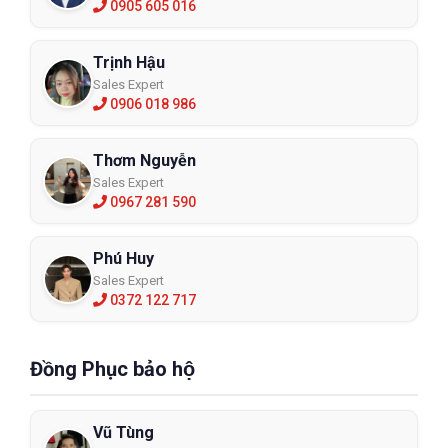
0905 605 016
Trịnh Hậu
Sales Expert
0906 018 986
Thơm Nguyễn
Sales Expert
0967 281 590
Phú Huy
Sales Expert
0372 122 717
Đồng Phục bảo hộ
Vũ Tùng