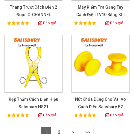
Thang Trượt Cách Điện 2
Máy Kiểm Tra Găng Tay
Đoạn C-CHANNEL
Cách Điện TV10 Bằng Khí
Nén
Báo giá
Báo giá
100%
100%
Rating:
Rating:
Kẹp Thảm Cách Điện Hiệu
Nút Khóa Dùng Cho Vai Áo
Salisbury HS21
Cách Điện Salisbury B2
Báo giá
Báo giá
100%
100%
Rating:
Rating:
1
2
>
>>