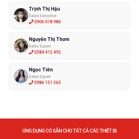
Trịnh Thị Hậu
Sales Executive
0906 018 986
Nguyễn Thị Thơm
Sales Expert
0384 412 492
Ngọc Tiên
Sales Expert
0986 151 363
ỨNG DỤNG CÓ SẴN CHO TẤT CẢ CÁC THIẾT BỊ