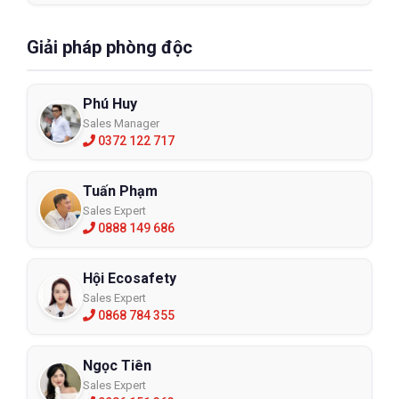
Giải pháp phòng độc
Phú Huy
Sales Manager
0372 122 717
Tuấn Phạm
Sales Expert
0888 149 686
Hội Ecosafety
Sales Expert
0868 784 355
Ngọc Tiên
Sales Expert