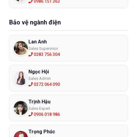
0986 151 363
Bảo vệ ngành điện
Lan Anh
Sales Supervisor
0383 756 304
Ngọc Hội
Sales Admin
0372 064 090
Trịnh Hậu
Sales Expert
0906 018 986
Trọng Phúc