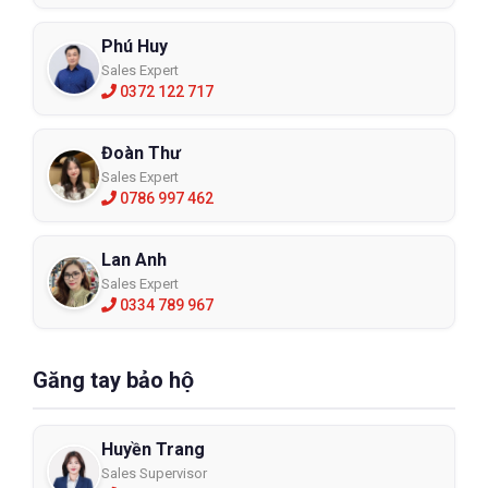
Phú Huy
Sales Expert
0372 122 717
Đoàn Thư
Sales Expert
0786 997 462
Lan Anh
Sales Expert
0334 789 967
Găng tay bảo hộ
Huyền Trang
Sales Supervisor