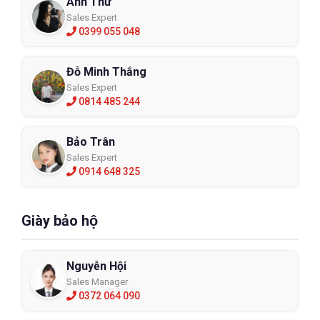
Anh Thư
Sales Expert
0399 055 048
Đỗ Minh Thắng
Sales Expert
0814 485 244
Bảo Trân
Sales Expert
0914 648 325
Giày bảo hộ
Nguyễn Hội
Sales Manager
0372 064 090