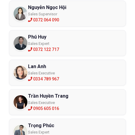
Nguyễn Ngọc Hội
Sales Supervisor
0372 064 090
Phú Huy
Sales Expert
0372 122 717
Lan Anh
Sales Executive
0334 789 967
Trần Huyền Trang
Sales Executive
0905 605 016
Trọng Phúc
Sales Expert