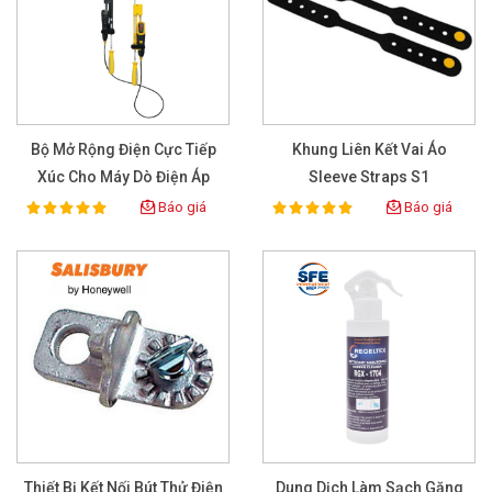
Bộ Mở Rộng Điện Cực Tiếp
Khung Liên Kết Vai Áo
Xúc Cho Máy Dò Điện Áp
Sleeve Straps S1
TAG780VIFE
Báo giá
Báo giá
100%
100%
Rating:
Rating:
Thiết Bị Kết Nối Bút Thử Điện
Dung Dịch Làm Sạch Găng