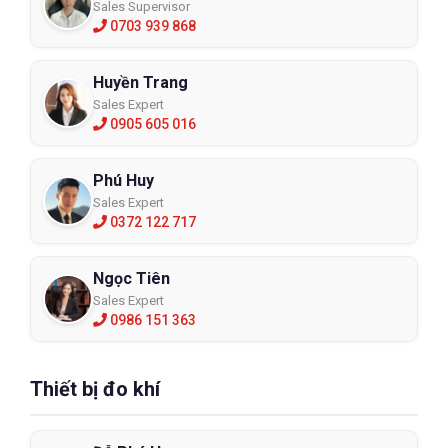
Sales Supervisor
0703 939 868
Huyền Trang
Sales Expert
0905 605 016
Phú Huy
Sales Expert
0372 122 717
Ngọc Tiên
Sales Expert
0986 151 363
Thiết bị đo khí