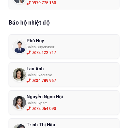
0979 775 160
Bảo hộ nhiệt độ
Phú Huy
Sales Supervisor
0372 122 717
Lan Anh
Sales Executive
0334 789 967
Nguyễn Ngọc Hội
Sales Expert
0372 064 090
Trịnh Thị Hậu