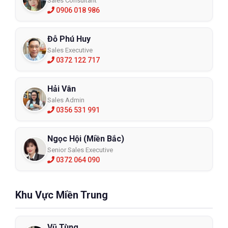
Sales Consultant
0906 018 986
Đỗ Phú Huy
Sales Executive
0372 122 717
Hải Vân
Sales Admin
0356 531 991
Ngọc Hội (Miền Bắc)
Senior Sales Executive
0372 064 090
Khu Vực Miền Trung
Vũ Tùng