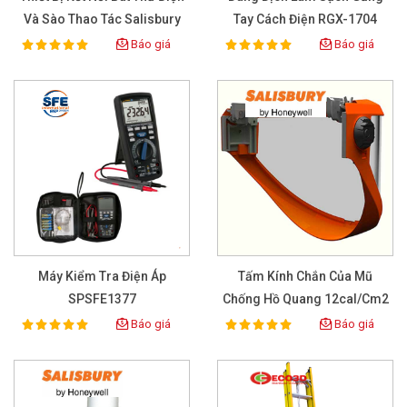
Và Sào Thao Tác Salisbury
Tay Cách Điện RGX-1704
2500
Báo giá
Báo giá
100%
100%
Rating:
Rating:
Máy Kiểm Tra Điện Áp
Tấm Kính Chắn Của Mũ
SPSFE1377
Chống Hồ Quang 12cal/cm2
Báo giá
Báo giá
100%
100%
Rating:
Rating: