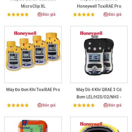
MicroClip XL
Honeywell ToxiRAE Pro
PGM-1860
Báo giá
Báo giá
100%
100%
Rating:
Rating:
Máy Đo Đơn Khí ToxiRAE Pro
Máy Dò 4 Khí QRAE 3 Có
Bơm LEL/H2S/O2/NH3 -
M020-12111-161
Báo giá
Báo giá
100%
100%
Rating:
Rating: