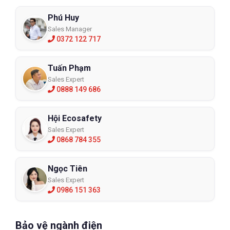
Phú Huy
Sales Manager
0372 122 717
Tuấn Phạm
Sales Expert
0888 149 686
Hội Ecosafety
Sales Expert
0868 784 355
Ngọc Tiên
Sales Expert
0986 151 363
Bảo vệ ngành điện