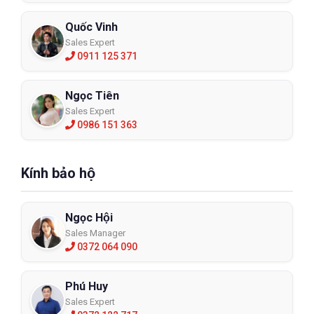
Quốc Vinh
Sales Expert
0911 125 371
Ngọc Tiên
Sales Expert
0986 151 363
Kính bảo hộ
Ngọc Hội
Sales Manager
0372 064 090
Phú Huy
Sales Expert