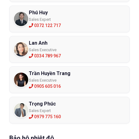
Phú Huy
Sales Expert
0372 122 717
Lan Anh
Sales Executive
0334 789 967
Trần Huyền Trang
Sales Executive
0905 605 016
Trọng Phúc
Sales Expert
0979 775 160
Bảo hộ nhiệt độ