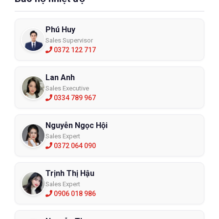
Phú Huy
Sales Supervisor
0372 122 717
Lan Anh
Sales Executive
0334 789 967
Nguyễn Ngọc Hội
Sales Expert
0372 064 090
Trịnh Thị Hậu
Sales Expert
0906 018 986