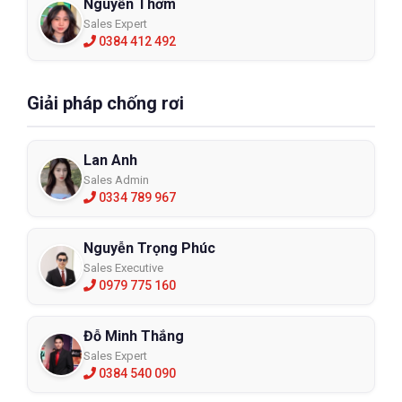
Nguyễn Thơm
Sales Expert
0384 412 492
Giải pháp chống rơi
Lan Anh
Sales Admin
0334 789 967
Nguyễn Trọng Phúc
Sales Executive
0979 775 160
Đỗ Minh Thắng
Sales Expert
0384 540 090