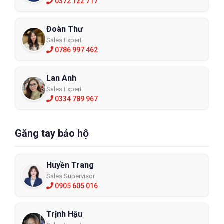
0372 122 717
Đoàn Thư
Sales Expert
0786 997 462
Lan Anh
Sales Expert
0334 789 967
Găng tay bảo hộ
Huyền Trang
Sales Supervisor
0905 605 016
Trịnh Hậu