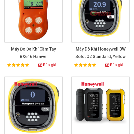
Máy Đo Đa Khí Cầm Tay
Máy Dò Khí Honeywell BW
BX616 Hanwei
Solo, O2 Standard, Yellow
Báo giá
Báo giá
100%
100%
Rating:
Rating: