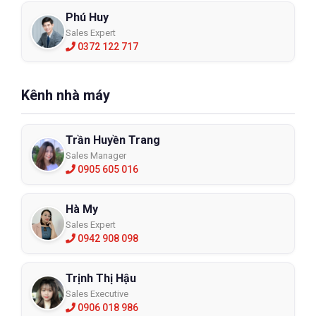
Phú Huy
Sales Expert
0372 122 717
Kênh nhà máy
Trần Huyền Trang
Sales Manager
0905 605 016
Hà My
Sales Expert
0942 908 098
Trịnh Thị Hậu
Sales Executive
0906 018 986