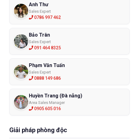
Anh Thư
Sales Expert
0786 997 462
Bảo Trân
Sales Expert
091 464 8325
Phạm Văn Tuấn
Sales Expert
0888 149 686
Huyền Trang (Đà nẵng)
Area Sales Manager
0905 605 016
Giải pháp phòng độc