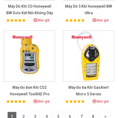
Máy Dò Khí CO Honeywell
Máy Dò 5 Khí Honeywell BW
BW Solo Kết Nối Không Dây
Ultra
Màu Vàng
Báo giá
Báo giá
100%
100%
Rating:
Rating:
Máy Đo Đơn Khí CO2
Máy Đo Đa Khí GasAlert
Honeywell ToxiRAE Pro
Micro 5 Series
PGM-1850
O2/LEL/Cl2/CO/H2S
Báo giá
Báo giá
100%
100%
Rating:
Rating:
1
2
3
4
5
6
7
8
>