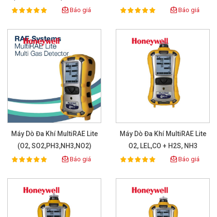
Có Bơm
Có Bơm
Báo giá
Báo giá
100%
100%
Rating:
Rating:
Máy Dò Đa Khí MultiRAE Lite
Máy Dò Đa Khí MultiRAE Lite
(O2, SO2,PH3,NH3,NO2)
O2, LEL,CO + H2S, NH3
Báo giá
Báo giá
100%
100%
Rating:
Rating: