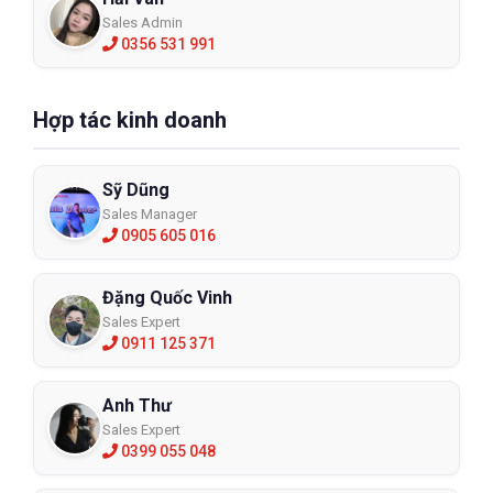
Sales Admin
0356 531 991
Hợp tác kinh doanh
Sỹ Dũng
Sales Manager
0905 605 016
Đặng Quốc Vinh
Sales Expert
0911 125 371
Anh Thư
Sales Expert
0399 055 048