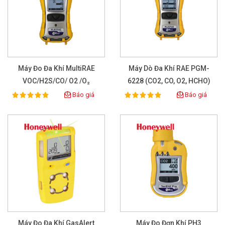
Máy Đo Đa Khí MultiRAE
Máy Dò Đa Khí RAE PGM-
VOC/H2S/CO/ O2 /O₂
6228 (CO2, CO, O2, HCHO)
Báo giá
Báo giá
100%
100%
Rating:
Rating:
Máy Đo Đa Khí GasAlert
Máy Đo Đơn Khí PH3