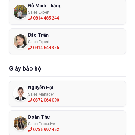
Đỗ Minh Thắng
Sales Expert
0814 485 244
Bảo Trân
Sales Expert
0914 648 325
Giày bảo hộ
Nguyễn Hội
Sales Manager
0372 064 090
Đoàn Thư
Sales Executive
0786 997 462