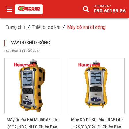
HOTLINE 24/7
090.60189.86
Trang chủ
Thiết bị đo khí
Máy dò khí di động
MÁY DÒ KHÍ DI ĐỘNG
(Tìm thấy 121 Kết quả)
Máy Dò Đa Khí MultiRAE Lite
Máy Dò Đa Khí MultiRAE Lite
(SO2, NO2, NH3) Phiên Bản
H2S/CO/O2/LEL Phiên Bản