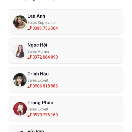
Lan Anh
Sales Supervisor
0383 756 304
Ngọc Hội
Sales Admin
0372 064 090
Trịnh Hậu
Sales Expert
0906 018 986
Trọng Phúc
Sales Expert
0979 775 160
Hải Vân