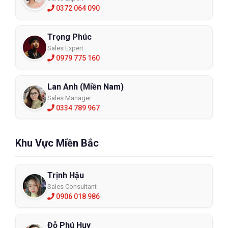
0372 064 090
Trọng Phúc
Sales Expert
0979 775 160
Lan Anh (Miền Nam)
Sales Manager
0334 789 967
Khu Vực Miền Bắc
Trịnh Hậu
Sales Consultant
0906 018 986
Đỗ Phú Huy