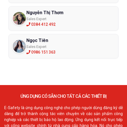
Nguyễn Thị Thơm
Sales Expert
0384 412 492
Ngọc Tiên
Sales Expert
0986 151 363
ỨNG DỤNG CÓ SẴN CHO TẤT CẢ CÁC THIẾT BỊ
E-Safety là ứng dụng công nghệ cho phép người dùng đăng ký dễ
dàng để trở thành cộng tác viên chuyên về các sản phẩm công
nghiệp và các thiết bị bảo hộ lao động. Ứng dụng kết nối trực tiếp
với cổng website chính từ nhà cung cấp hàng hóa. Nó cho phép