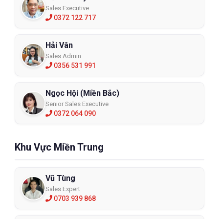
Sales Executive
0372 122 717
Hải Vân
Sales Admin
0356 531 991
Ngọc Hội (Miền Bắc)
Senior Sales Executive
0372 064 090
Khu Vực Miền Trung
Vũ Tùng
Sales Expert
0703 939 868