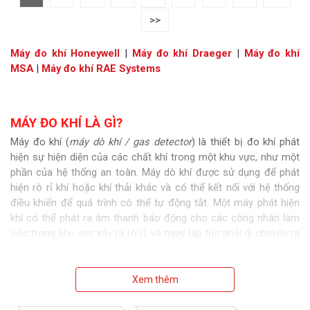
>>
Máy đo khí Honeywell
|
Máy đo khí Draeger
|
Máy đo khí
MSA
|
Máy đo khí RAE Systems
MÁY ĐO KHÍ LÀ GÌ?
Máy đo khí (
máy dò khí / gas detector
) là thiết bị đo khí phát
hiện sự hiện diện của các chất khí trong một khu vực, như một
phần của hệ thống an toàn. Máy dò khí được sử dụng để phát
hiện rò rỉ khí hoặc khí thải khác và có thể kết nối với hệ thống
điều khiển để quá trình có thể tự động tắt. Một máy phát hiện
khí có thể phát ra âm thanh báo động cho các công nhân làm
việc trong khu vực xảy ra rò rỉ, và ngay lập tức phải di chuyển ra
xa. Loại thiết bị này rất quan trọng vì có nhiều loại khí có thể gây
hại cho cuộc sống hữu cơ, chẳng hạn như con người hoặc động
vật.
Xem thêm
Máy đo khí cầm tay được sử dụng để phát hiện các loại khí