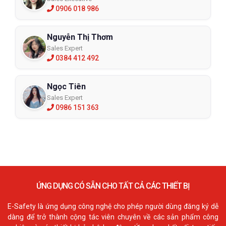
0906 018 986
Nguyễn Thị Thơm
Sales Expert
0384 412 492
Ngọc Tiên
Sales Expert
0986 151 363
ỨNG DỤNG CÓ SẴN CHO TẤT CẢ CÁC THIẾT BỊ
E-Safety là ứng dụng công nghệ cho phép người dùng đăng ký dễ
dàng để trở thành cộng tác viên chuyên về các sản phẩm công