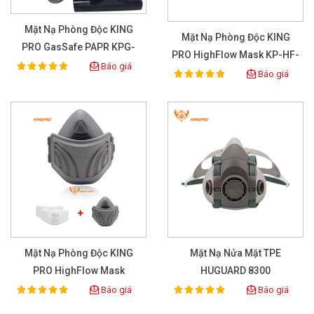
Mặt Nạ Phòng Độc KING
Mặt Nạ Phòng Độc KING
PRO GasSafe PAPR KPG-
PRO HighFlow Mask KP-HF-
001
Báo giá
100%
Rating:
001
Báo giá
100%
Rating:
Mặt Nạ Phòng Độc KING
Mặt Nạ Nửa Mặt TPE
PRO HighFlow Mask
HUGUARD 8300
(Rubber) KP-HF-002
Báo giá
Báo giá
100%
100%
Rating:
Rating: