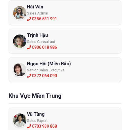
Hải Vân
Sales Admin
0356 531 991
Trịnh Hậu
Sales Consultant
0906 018 986
Ngọc Hội (Miền Bắc)
Loại lọc độc
Senior Sales Executive
Sản phẩm mặt nạ lọc độc được sử dụng phổ biến hơn vì nó giúp
0372 064 090
bảo vệ da mặt, đôi mắt và đường hô hấp trước khí độc thâm
nhập.
Khu Vực Miền Trung
Vũ Tùng
Sales Expert
0703 939 868