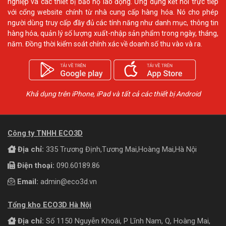
nghiệp và các thiết bị bảo hộ lao động. Ứng dụng kết nối trực tiếp
với cổng website chính từ nhà cung cấp hàng hóa. Nó cho phép
người dùng truy cấp đầy đủ các tính năng như danh mục, thông tin
hàng hóa, quản lý số lượng xuất-nhập sản phẩm trong ngày, tháng,
năm. Đồng thời kiểm soát chính xác về doanh số thu vào và ra.
Khả dụng trên iPhone, iPad và tất cả các thiết bị Android
Công ty TNHH ECO3D
Địa chỉ:
335 Trương Định,Tương Mai,Hoàng Mai,Hà Nội
Điện thoại:
090.60189.86
Email:
admin@eco3d.vn
Tổng kho ECO3D Hà Nội
Địa chỉ:
Số 1150 Nguyễn Khoái, P Lĩnh Nam, Q, Hoàng Mai,