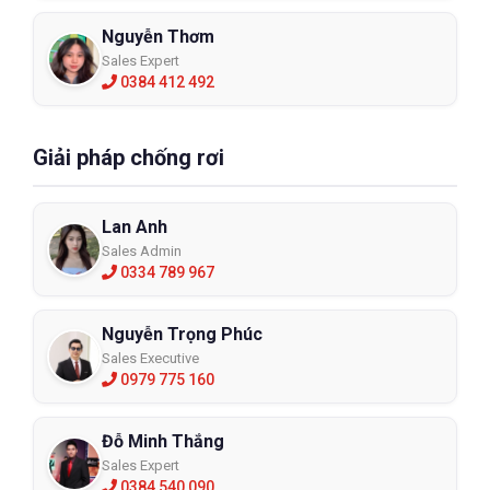
chương trình khuyến mãi tri ân cho khách hàng, tạo giá rẻ bất
ngờ. ECO3D còn có chính sách chiết khấu cho doanh nghiệp,
Nguyễn Thơm
chủ đầu tư, hay khách hàng mua số lượng lớn.
Sales Expert
0384 412 492
Hơn nữa, ECO3D có nhiều năm kinh nghiệm trong lĩnh vực bảo
hộ lao động nên uy tín rất cao. Đội ngũ nhân viên chuyên nghiệp
hơn, nhanh nhạy hướng dẫn khách hàng tận tình mọi lúc mọi nơi.
Giải pháp chống rơi
Lan Anh
Sales Admin
0334 789 967
Nguyễn Trọng Phúc
Sales Executive
0979 775 160
Đỗ Minh Thắng
Sales Expert
0384 540 090