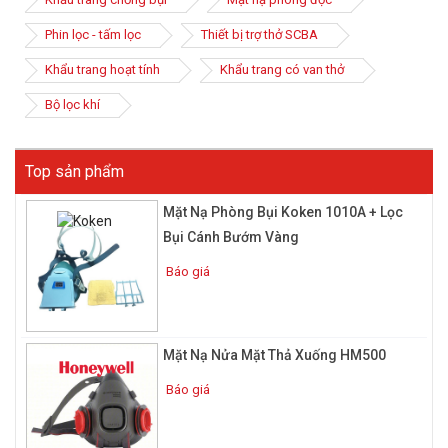
Phin lọc - tấm lọc
Thiết bị trợ thở SCBA
Khẩu trang hoạt tính
Khẩu trang có van thở
Khái niệm
Bộ lọc khí
Mặt nạ phòng độc
hay
mặt nạ chống độc
đều là tên
gọi chung của một thiết bị bảo hộ lao động được sử
dụng rộng rãi trong những môi trường độc hại, ô nhiễm
Top sản phẩm
nhằm bảo vệ con người tránh hít phải những khói ngạt,
Mặt Nạ Phòng Bụi Koken 1010A + Lọc
khói độc, hóa chất…
Bụi Cánh Bướm Vàng
Báo giá
Một chiếc mặt nạ phòng chống độc cấu tạo bởi 3 bộ phận chính
là mặt nạ có thiết kế nửa đầu hoặc bao phủ toàn bộ; mắt kính
cường lực ( loại mặt nạ nguyên mặt ) và bộ phận phin lọc hoạt
tính. Tùy theo nhu cầu mà bạn có thể chọn sản phẩm có cấu
Mặt Nạ Nửa Mặt Thả Xuống HM500
tạo 1 hoặc 2 phin lọc hoạt tính.
Báo giá
Nguồn gốc
Bất kỳ ai trong chúng ta đều phải hô hấp thì mới duy trì sử sống