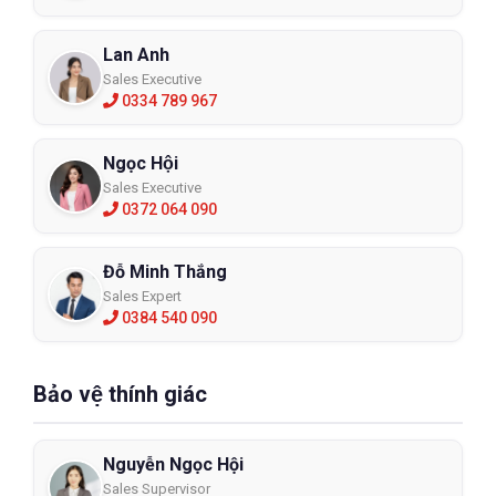
– Kiểm tra độ kín bên trong
+ Kiểm tra áp suất dương: Đặt lòng bàn tay nên nắp van thở và
Lan Anh
từ từ thở ra nhẹ nhàng. Nếu thấy mặt nạ phòng lên và không có
Sales Executive
khí thoát ra ngoài thì độ kín đảm bảo, vẫn còn sử dụng được.
0334 789 967
Nếu thấy có không khí thoát ra thì đeo mặt nạ vào và chỉnh lại
mặt trùm sẽ dễ hơn hoặc chỉnh phần dây đeo sao cho vừa mặt
Ngọc Hội
là được. Sau khi chỉnh xong thì nên kiểm tra lại độ kín của mặt
nạ thêm lần nữa, nếu vẫn cảm nhận có khí thoát ra ngoài thì
Sales Executive
0372 064 090
nên thay sản phẩm mới để tránh ảnh hưởng khi làm việc.
+ Kiểm tra áp suất âm Đặt lòng bàn tay lên nắp đậy ở phần hai
Đỗ Minh Thắng
phin lọc và hít thở ra nhẹ nhàng. Nếu thấy mặt nạ dính nhẹ vào
mặt của mình và không có khí thoát ra là chuẩn. Ngược lại, nếu
Sales Expert
0384 540 090
cảm nhận không khí tràn vào bên trong thì cần chỉnh lại phần
mặt trùm hay độ căng của dây tương tự như trên và nếu cảm
nhận vẫn có không khí lọt vào thì không dùng được mà nên thay
Bảo vệ thính giác
mới.
Bảo quản mặt nạ phòng độc
Xuyên suốt quá trình sử dụng, chiếc mặt nạ không phải lúc nào
Nguyễn Ngọc Hội
cũng trong tình trạng tốt như ban đầu. Góp phần duy trì tuổi thọ
Sales Supervisor