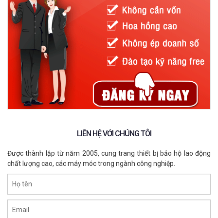
như khả năng chống va đập, chống vỡ vụn và chặn 100% tia UV,
trọng lượng nhẹ. Tầm nhìn rộng giúp người sử dụng quan sát rõ
ràng và dễ dàng di chuyển.
Phin lọc của mặt nạ phòng độc
Phin lọc
đóng vai trò cực kỳ quan trọng, nó chứa than hoạt tính
nên giúp lọc và loại bỏ các khí bụi bẩn gây hại cho người mang.
Nguyên lý hoạt động của mặt nạ
phòng độc
LIÊN HỆ VỚI CHÚNG TÔI
Được thành lập từ năm 2005, cung trang thiết bị bảo hộ lao động
chất lượng cao, các máy móc trong ngành công nghiệp.
Họ tên
Email