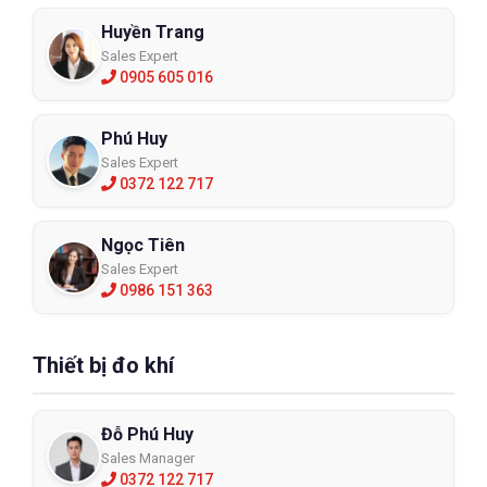
dơ bẩn nào không. Luôn đảm bảo mặt nạ sử dụng phải nguyên
Huyền Trang
vẹn, đặc biệt là phần tiếp xúc giữa mặt trùm và mặt người dùng
Sales Expert
không bị mài mòn.
0905 605 016
+ Kiểm tra phần van hít vào không bị xé rách hay cong vẹo. Vì
nếu không lưu ý, khi sử dụng sẽ không có tác dụng mà còn gây
Phú Huy
nguy hiểm ngược lại. + Phần dây đeo mặt nạ phải còn nguyên
Sales Expert
vẹn và còn độ đàn hồi tốt.
0372 122 717
+ Những bộ phận bằng nhựa dẻo cũng cần kiểm tra kỹ xem có
bị rạn nứt hay không. Đồng thời miếng đệm của bộ lọc phải nằm
Ngọc Tiên
đúng vị trí và được bảo quản trong điều kiện tốt nhất.
Sales Expert
0986 151 363
+ Mở nắp đật van thở ra để kiểm tra xem có bị vặn vẹo hay dơ
bẩn thì lau chùi cho sạch. Sau đó, đậy nắp van thật chặt đúng
như ban đầu.
Thiết bị đo khí
+ Kiểm tra kỹ phần kính của mặt nạ có bị nứt hay gãy không thì
nên thay mới. Vì khi sử dụng sẽ làm giảm tầm nhìn và ảnh
hưởng đến tiến trình công việc.
Đỗ Phú Huy
+ Kiểm tra thời hạn sử dụng của bầu lọc để thay thế kịp thời.
Sales Manager
0372 122 717