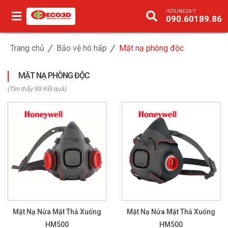
HOTLINE 24/7
090.60189.86
Trang chủ
Bảo vệ hô hấp
Mặt nạ phòng độc
MẶT NẠ PHÒNG ĐỘC
(Tìm thấy 89 Kết quả)
Mặt Nạ Nửa Mặt Thả Xuống
Mặt Nạ Nửa Mặt Thả Xuống
HM500
HM500