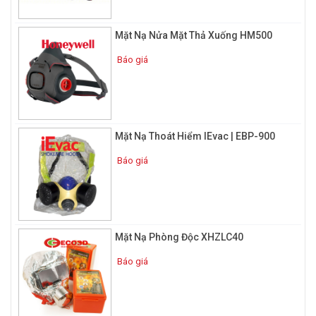
lâu dài. Quá trình hô hấp của con người sẽ cần lượng Oxy khác
nhau, dựa vào rất nhiều yếu tố như: lứa tuổi, sức khỏe, tâm lý,
Mặt Nạ Nửa Mặt Thả Xuống HM500
ngồi, ngủ, môi trường, …. Mỗi khi hoạt động hay nghỉ ngơi thì cơ
quan hô hấp sẽ “đòi” lượng Oxy cho cơ thể là bao nhiêu, đặc
Báo giá
biệt là thời điểm nhạy cảm, nguy kích thì sẽ cần trao đổi khí
nhiều hơn nữa.
Từ nhu cầu hô hấp cơ bản này, các nhà sản xuất đã tìm tòi và
nghiên cứu ra các thiết bị sử dụng có khả năng điều chỉnh
Mặt Nạ Thoát Hiểm IEvac | EBP-900
lượng O2 cần thiết trong quá trình chữa cháy, chống ngạt khói,
khí độc. Đó là lý do vì sao mặt nạ phòng độc được ra đời.
Báo giá
Cấu tạo mặt nạ bảo hộ phòng độc
Mặt Nạ Phòng Độc XHZLC40
Báo giá