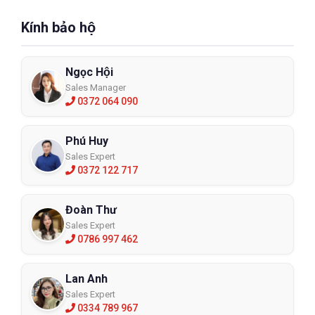
Kính bảo hộ
Ngọc Hội
Sales Manager
0372 064 090
Phú Huy
Sales Expert
0372 122 717
Đoàn Thư
Sales Expert
0786 997 462
Lan Anh
Sales Expert
0334 789 967