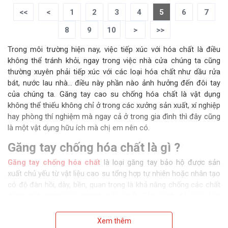
<<
<
1
2
3
4
5
6
7
8
9
10
>
>>
Trong môi trường hiện nay, việc tiếp xúc với hóa chất là điều
không thể tránh khỏi, ngay trong việc nhà cửa chúng ta cũng
thường xuyên phải tiếp xúc với các loại hóa chất như dầu rửa
bát, nước lau nhà… điều này phần nào ảnh hưởng đến đôi tay
của chúng ta. Găng tay cao su chống hóa chất là vật dụng
không thể thiếu không chỉ ở trong các xưởng sản xuất, xí nghiệp
hay phòng thí nghiệm mà ngay cả ở trong gia đình thì đây cũng
là một vật dụng hữu ích mà chị em nên có.
Găng tay chống hóa chất là gì ?
Găng tay chống hóa chất
là loại găng tay bảo hộ được sản
xuất chủ yếu từ vật liệu cao su tổng hợp tự nhiên hoặc nhân tạo
có độ đàn hồi, dày, bền, quan trọng là khả năng chống các chất
dung dịch trong các ngành hóa chất. Bên cạnh đó, các loại
găng tay cao su chống hóa chất còn được thiết kế để mang lại
độ khéo léo khi làm việc, cảm giác thoải mái khi sử dụng. Nếu
Xem thêm