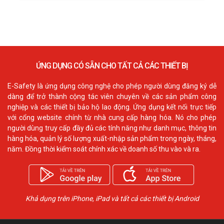
ỨNG DỤNG CÓ SẴN CHO TẤT CẢ CÁC THIẾT BỊ
E-Safety là ứng dụng công nghệ cho phép người dùng đăng ký dễ
dàng để trở thành cộng tác viên chuyên về các sản phẩm công
nghiệp và các thiết bị bảo hộ lao động. Ứng dụng kết nối trực tiếp
với cổng website chính từ nhà cung cấp hàng hóa. Nó cho phép
người dùng truy cấp đầy đủ các tính năng như danh mục, thông tin
hàng hóa, quản lý số lượng xuất-nhập sản phẩm trong ngày, tháng,
năm. Đồng thời kiểm soát chính xác về doanh số thu vào và ra.
Khả dụng trên iPhone, iPad và tất cả các thiết bị Android