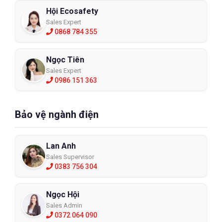
Hội Ecosafety
Sales Expert
0868 784 355
Ngọc Tiên
Sales Expert
0986 151 363
Bảo vệ ngành điện
Lan Anh
Sales Supervisor
0383 756 304
Ngọc Hội
Sales Admin
0372 064 090