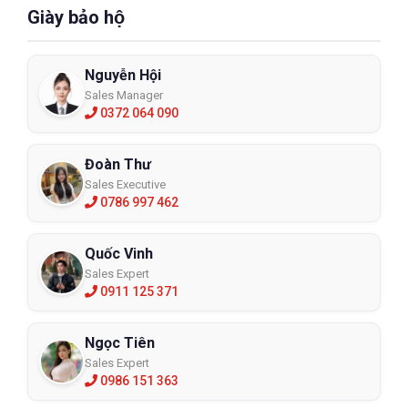
Giày bảo hộ
Nguyễn Hội
Sales Manager
0372 064 090
Đoàn Thư
Sales Executive
0786 997 462
Quốc Vinh
Sales Expert
0911 125 371
Ngọc Tiên
Sales Expert
0986 151 363