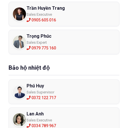
Trần Huyền Trang
Sales Executive
0905 605 016
Trọng Phúc
Sales Expert
0979 775 160
Bảo hộ nhiệt độ
Phú Huy
Sales Supervisor
0372 122 717
Lan Anh
Sales Executive
0334 789 967