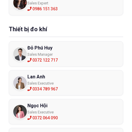
Sales Expert
0986 151 363
Thiết bị đo khí
Đỗ Phú Huy
Sales Manager
0372 122 717
Lan Anh
Sales Executive
0334 789 967
Ngọc Hội
Sales Executive
0372 064 090