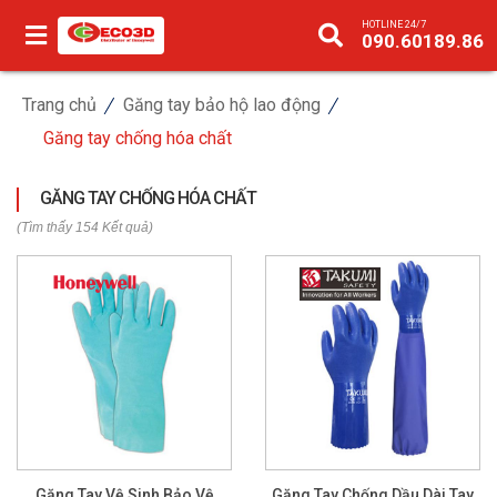
HOTLINE 24/7
090.60189.86
Trang chủ
Găng tay bảo hộ lao động
Găng tay chống hóa chất
GĂNG TAY CHỐNG HÓA CHẤT
(Tìm thấy 154 Kết quả)
Găng Tay Vệ Sinh Bảo Vệ
Găng Tay Chống Dầu Dài Tay