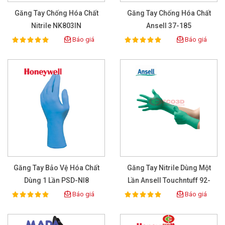
Găng Tay Chống Hóa Chất
Găng Tay Chống Hóa Chất
Nitrile NK803IN
Ansell 37-185
Báo giá
Báo giá
100%
100%
Rating:
Rating:
Găng Tay Bảo Vệ Hóa Chất
Găng Tay Nitrile Dùng Một
Dùng 1 Lần PSD-NI8
Lần Ansell Touchntuff 92-
605 (Hộp 50 Đôi)
Báo giá
Báo giá
100%
100%
Rating:
Rating: