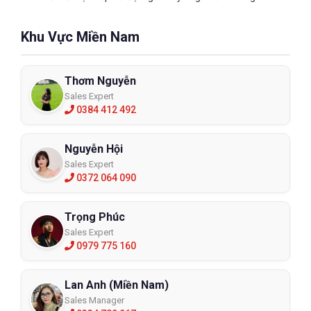
tay trước chất lỏng thủy lực, xăng, rượu, axit hữu cơ, kiềm,
peroxit, hydrocacbon…
Khu Vực Miền Nam
Găng tay cao su chống hóa chất Nitrile
Thơm Nguyễn
Sales Expert
0384 412 492
Nguyễn Hội
Sales Expert
0372 064 090
Trọng Phúc
Sales Expert
0979 775 160
Lan Anh (Miền Nam)
Sales Manager