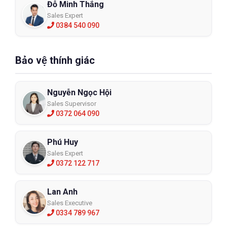
Đỗ Minh Thắng
Sales Expert
0384 540 090
Bảo vệ thính giác
Nguyễn Ngọc Hội
Sales Supervisor
0372 064 090
Phú Huy
Sales Expert
0372 122 717
Lan Anh
Sales Executive
0334 789 967