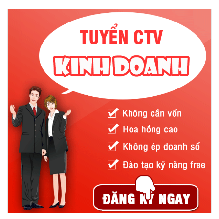
Đây là loại găng tay cao su được làm từ cao su tổng hợp, được
sử dụng khi tiếp xúc với hóa chất trong thời gian dài. Chúng có
tác dụng bảo vệ da tay trước các tác nhân như axit nitric, axit
sunfuric, axit hydrochloric, axit HF… Đồng thời chúng còn giúp
chống lại quá trình oxy hóa và ozone ăn mòn, thấm hơi nước,
linh hoạt trong nhiệt độ thấp.
Găng tay cao su chống hóa chất tự nhiên latex