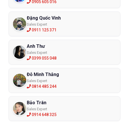
0905 605 016
Đặng Quốc Vinh
Sales Expert
0911 125 371
Anh Thư
Sales Expert
0399 055 048
Đỗ Minh Thắng
Sales Expert
0814 485 244
Bảo Trân
Sales Expert
0914 648 325