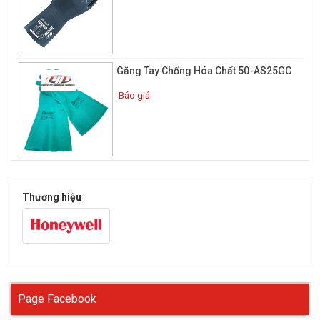
hơn nhưng lại có thể làm giảm sự thoải mái khi cầm nắm.
Găng tay chống hóa chất làm từ chất liệu gì ?
Một số loại găng tay chống hóa chất thông thường hay được
người lao động chọn sử dụng:
Găng Tay Chống Hóa Chất 50-AS25GC
Găng tay cao su chống hóa chất butyl
Báo giá
Thương hiệu
Page Facebook