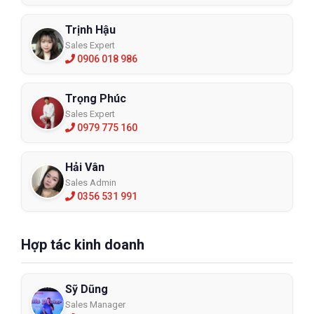
Trịnh Hậu
Sales Expert
0906 018 986
Trọng Phúc
Sales Expert
0979 775 160
Hải Vân
Sales Admin
0356 531 991
Hợp tác kinh doanh
Sỹ Dũng
Sales Manager