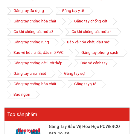
không trang bị cho người lao động thì hóa chất có thể ảnh
hưởng đến bàn tay, gây hại cho da, tổn thương về da tay.
Găng tay đa dụng
Găng tay y tế
Găng tay chống hóa chất
Găng tay chống cắt
Cơ khí chống cắt mức 3
Cơ khí chống cắt mức 4
Găng tay chống rung
Bảo vệ hóa chất, dầu mỡ
Bảo vệ hóa chất, dầu mỡ PVC
Găng tay phòng sạch
Găng tay chống cắt lưới thép
Bảo vệ cánh tay
Găng tay chịu nhiệt
Găng tay sợi
Găng tay chống hóa chất
Găng tay y tế
Bao ngón
Găng tay cao su chống hóa chất là loại phổ biến nhất hiện nay
vì chúng có độ đàn hồi, dày, bền, quan trọng là khả năng chống
các chất độc hại cực tốt. Bên cạnh đó, các loại găng tay cao su
Top sản phẩm
chống hóa chất còn được thiết kế để mang lại độ khéo léo khi
làm việc, cảm giác thoải mái khi sử dụng.
Găng Tay Bảo Vệ Hóa Học POWERCOAT