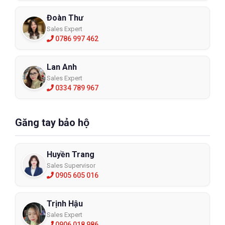
Đoàn Thư
Sales Expert
0786 997 462
Lan Anh
Sales Expert
0334 789 967
Găng tay bảo hộ
Huyền Trang
Sales Supervisor
0905 605 016
Trịnh Hậu
Sales Expert
0906 018 986