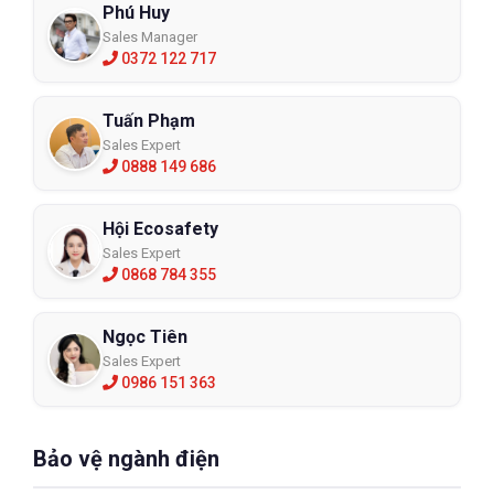
Phú Huy
Sales Manager
0372 122 717
Tuấn Phạm
Sales Expert
0888 149 686
Hội Ecosafety
Sales Expert
0868 784 355
Ngọc Tiên
Sales Expert
0986 151 363
Bảo vệ ngành điện