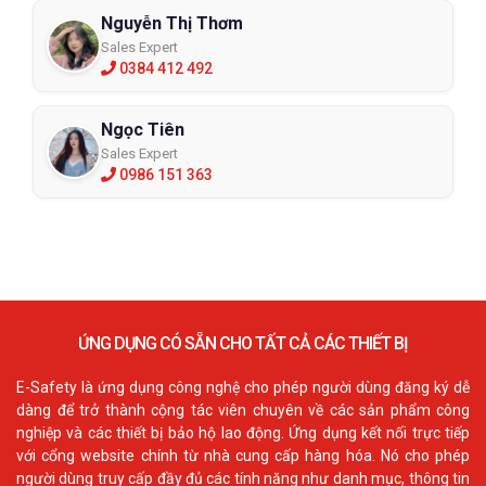
Nguyễn Thị Thơm
Sales Expert
0384 412 492
Ngọc Tiên
Sales Expert
0986 151 363
ỨNG DỤNG CÓ SẴN CHO TẤT CẢ CÁC THIẾT BỊ
E-Safety là ứng dụng công nghệ cho phép người dùng đăng ký dễ
dàng để trở thành cộng tác viên chuyên về các sản phẩm công
nghiệp và các thiết bị bảo hộ lao động. Ứng dụng kết nối trực tiếp
với cổng website chính từ nhà cung cấp hàng hóa. Nó cho phép
người dùng truy cấp đầy đủ các tính năng như danh mục, thông tin