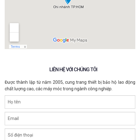
Thứ 7 08:00 – 12:00
Chủ nhật – đóng cửa
Chỉ đường
Chi Nhánh Bình Dương
Bình Dương : D23 Vsip1, P. An Phú, Tp. Thuận An
033 478 9967
Thứ 2 - Thứ 6 08:00 – 17:30
Thứ 7 08:00 – 18:00
Chủ nhật – đóng cửa
LIÊN HỆ VỚI CHÚNG TÔI
Chỉ đường
Được thành lập từ năm 2005, cung trang thiết bị bảo hộ lao động
chất lượng cao, các máy móc trong ngành công nghiệp.
Họ tên
Email
Số điện thoại