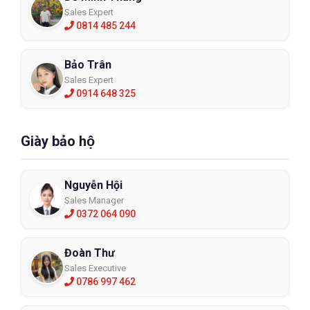
Sales Expert
0814 485 244
Bảo Trân
Sales Expert
0914 648 325
Giày bảo hộ
Nguyễn Hội
Sales Manager
0372 064 090
Đoàn Thư
Sales Executive
0786 997 462