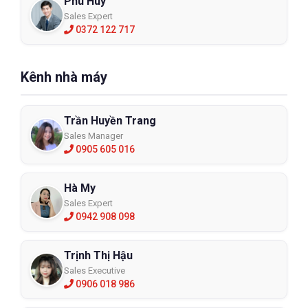
Phú Huy
Sales Expert
0372 122 717
Kênh nhà máy
Trần Huyền Trang
Sales Manager
0905 605 016
Hà My
Sales Expert
0942 908 098
Trịnh Thị Hậu
Sales Executive
0906 018 986