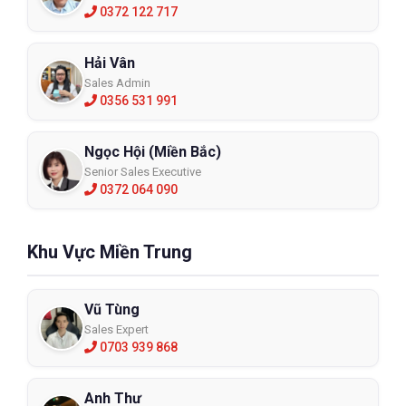
0372 122 717
Hải Vân
Sales Admin
0356 531 991
Ngọc Hội (Miền Bắc)
Senior Sales Executive
0372 064 090
Khu Vực Miền Trung
Vũ Tùng
Sales Expert
0703 939 868
Anh Thư