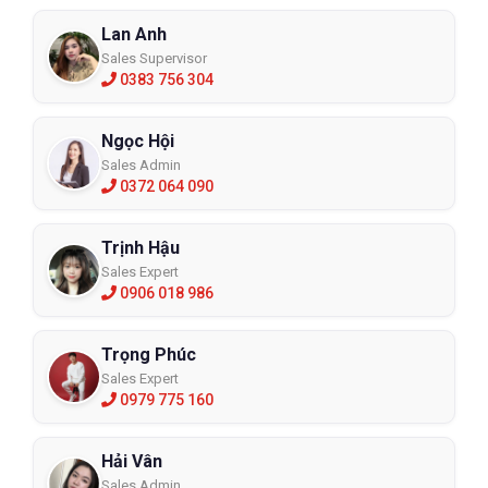
Lan Anh
Sales Supervisor
0383 756 304
Ngọc Hội
Sales Admin
0372 064 090
Trịnh Hậu
Sales Expert
0906 018 986
Trọng Phúc
Sales Expert
0979 775 160
Hải Vân
Sales Admin