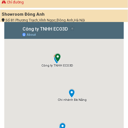
Chỉ đường
Showroom Đông Anh
Số 81 Phương Trạch,Vĩnh Ngọc,Đông Anh,Hà Nội
(024) 3260.6868
Thứ 2 - Thứ 6 08:00 – 17:30
Thứ 7 08:00 – 18:00
Chủ nhật – đóng cửa
Chỉ đường
Chi nhánh ECO3D Đà Nẵng
Số 358 Trường Sơn Quận Cẩm Lệ Tp Đà Nẵng
090 560 5016
Ngày làm việc : Thứ 2-7
Giờ làm việc : 8.00 -> 15.30
Chỉ đường
Chi nhánh ECO3D Bắc Ninh
Ngã 3 Đông Yên, xã Đông PHong, huyện Yên Phong, tỉnh Bắc Ninh
033 478 9967
Thứ 2 - Thứ 6 08:00 – 17:30