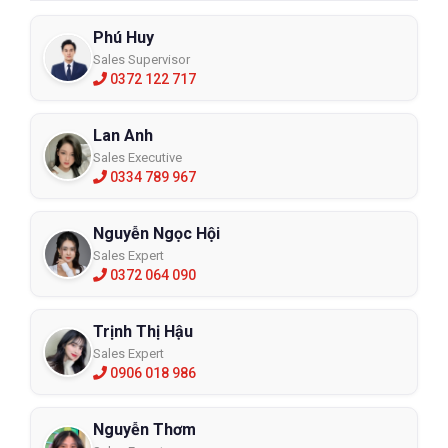
Phú Huy
Sales Supervisor
0372 122 717
Lan Anh
Sales Executive
0334 789 967
Nguyễn Ngọc Hội
Sales Expert
0372 064 090
Trịnh Thị Hậu
Sales Expert
0906 018 986
Nguyễn Thơm