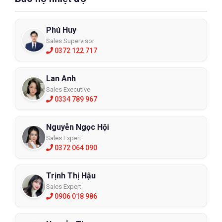
Phú Huy
Sales Supervisor
0372 122 717
Lan Anh
Sales Executive
0334 789 967
Nguyễn Ngọc Hội
Sales Expert
0372 064 090
Trịnh Thị Hậu
Sales Expert
0906 018 986