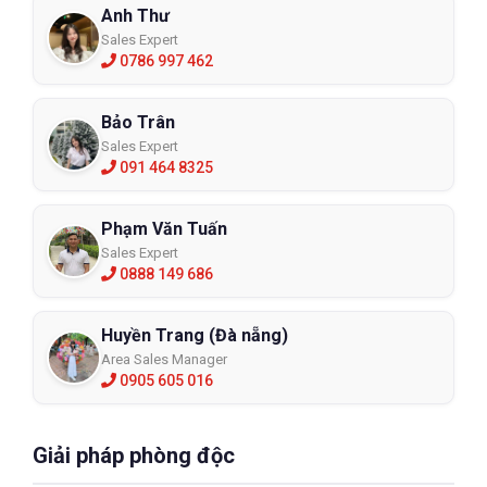
Anh Thư
Sales Expert
0786 997 462
Bảo Trân
Sales Expert
091 464 8325
Phạm Văn Tuấn
Sales Expert
0888 149 686
Huyền Trang (Đà nẵng)
Area Sales Manager
0905 605 016
Giải pháp phòng độc