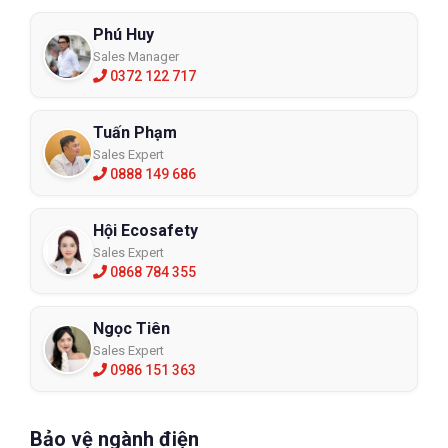
Phú Huy
Sales Manager
0372 122 717
Tuấn Phạm
Sales Expert
0888 149 686
Hội Ecosafety
Sales Expert
0868 784 355
Ngọc Tiên
Sales Expert
0986 151 363
Bảo vệ ngành điện