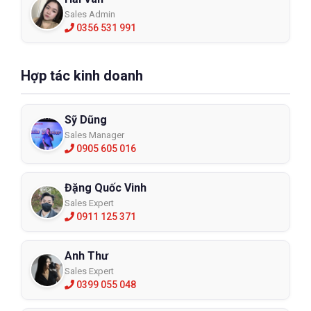
Sales Admin
0356 531 991
Hợp tác kinh doanh
Sỹ Dũng
Sales Manager
0905 605 016
Đặng Quốc Vinh
Sales Expert
0911 125 371
Anh Thư
Sales Expert
0399 055 048