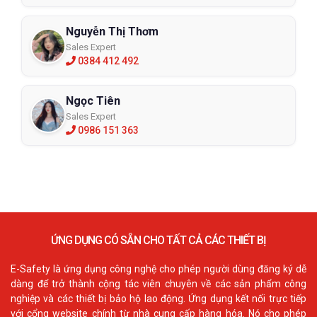
Nguyễn Thị Thơm
Sales Expert
0384 412 492
Ngọc Tiên
Sales Expert
0986 151 363
ỨNG DỤNG CÓ SẴN CHO TẤT CẢ CÁC THIẾT BỊ
E-Safety là ứng dụng công nghệ cho phép người dùng đăng ký dễ
dàng để trở thành cộng tác viên chuyên về các sản phẩm công
nghiệp và các thiết bị bảo hộ lao động. Ứng dụng kết nối trực tiếp
với cổng website chính từ nhà cung cấp hàng hóa. Nó cho phép