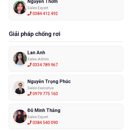
Nguyễn Thơm
Sales Expert
0384 412 492
Giải pháp chống rơi
Lan Anh
Sales Admin
0334 789 967
Nguyễn Trọng Phúc
Sales Executive
0979 775 160
Đỗ Minh Thắng
Sales Expert
0384 540 090