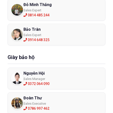
Đỗ Minh Thắng
Sales Expert
0814 485 244
Bảo Trân
Sales Expert
0914 648 325
Giày bảo hộ
Nguyễn Hội
Sales Manager
0372 064 090
Đoàn Thư
Sales Executive
0786 997 462