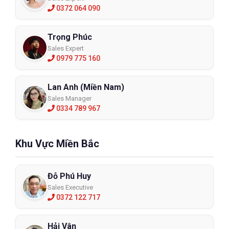
0372 064 090
Trọng Phúc
Sales Expert
0979 775 160
Lan Anh (Miền Nam)
Sales Manager
0334 789 967
Khu Vực Miền Bắc
Đỗ Phú Huy
Sales Executive
0372 122 717
Hải Vân