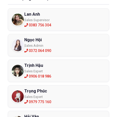
Lan Anh
Sales Supervisor
0383 756 304
Ngọc Hội
Sales Admin
0372 064 090
Trịnh Hậu
Sales Expert
0906 018 986
Trọng Phúc
Sales Expert
0979 775 160
Hải Vân