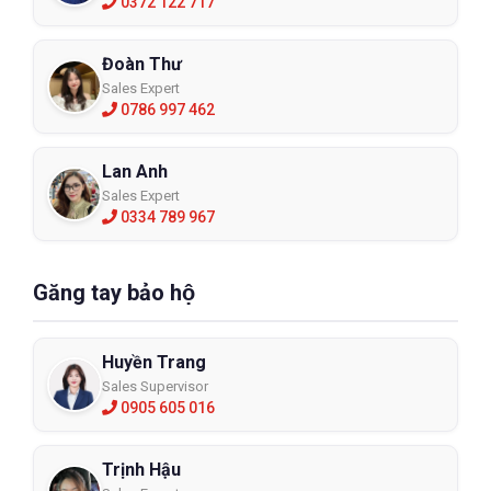
0372 122 717
Đoàn Thư
Sales Expert
0786 997 462
Lan Anh
Sales Expert
0334 789 967
Găng tay bảo hộ
Huyền Trang
Sales Supervisor
0905 605 016
Trịnh Hậu