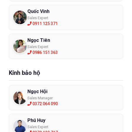
Quốc Vinh
Sales Expert
0911 125 371
Ngọc Tiên
Sales Expert
0986 151 363
Kính bảo hộ
Ngọc Hội
Sales Manager
0372 064 090
Phú Huy
Sales Expert