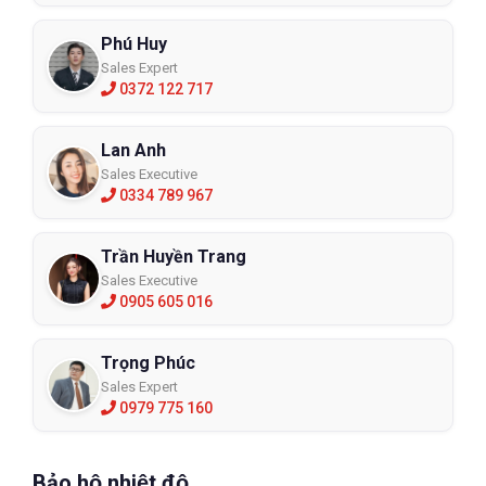
Phú Huy
Sales Expert
0372 122 717
Lan Anh
Sales Executive
0334 789 967
Trần Huyền Trang
Sales Executive
0905 605 016
Trọng Phúc
Sales Expert
0979 775 160
Bảo hộ nhiệt độ