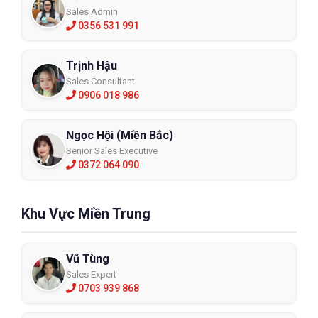
Sales Admin
0356 531 991
Trịnh Hậu
Sales Consultant
0906 018 986
Ngọc Hội (Miền Bắc)
Senior Sales Executive
0372 064 090
Khu Vực Miền Trung
Vũ Tùng
Sales Expert
0703 939 868