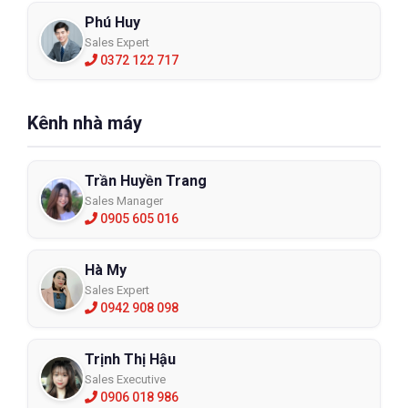
Phú Huy
Sales Expert
0372 122 717
Kênh nhà máy
Trần Huyền Trang
Sales Manager
0905 605 016
Hà My
Sales Expert
0942 908 098
Trịnh Thị Hậu
Sales Executive
0906 018 986