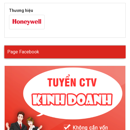
Thương hiệu
Một số tính năng phổ biến
Page Facebook
- Kính bảo hộ chống hóa chất là dòng kính tinh tế, dễ sử dụng.
Bảo vệ mắt trước nguy cơ bụi, sương, hơi hóa chất và yếu tố
văng bắn.
- Tròng kính bằng vật liệu Polycarbonate hấp thụ 99.9% UV, với
khả năng chống va đập và chống vỡ vượt trội. Mặt kính được
phủ lớp chống ngưng tụ hơi nước.
- Được trang bị 4 khe thoát khí (2 ở trên, 2 ở hai bên) giúp giảm
tình trạng tròng kính bị mờ do hơi nước, đồng thời với thiết kế
khe thông minh giữ cho chất lỏng không bị thẩm thấu ngược.
Có hệ thống thông hơi gián tiếp tạo sự thông thoáng
Dùng kính chống hóa chất trong một số môi trường làm việc