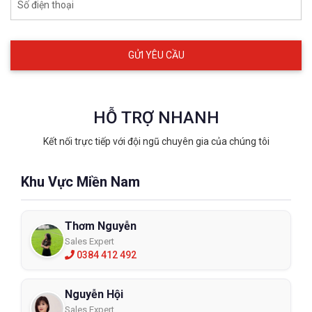
chất phù hợp với nhiều loại hình môi trường khác nhau. Để biết
Số điện thoại
thêm các thông tin chi tiết và được tư vấn rõ hơn vui lòng liên
hệ hotline: 𝟎𝟑𝟐𝟓𝟎𝟖𝟖𝟖𝟔𝟏
HỖ TRỢ NHANH
Kết nối trực tiếp với đội ngũ chuyên gia của chúng tôi
Khu Vực Miền Nam
Thơm Nguyễn
Sales Expert
0384 412 492
Nguyễn Hội
Sales Expert