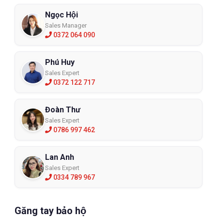
Ngọc Hội
Sales Manager
0372 064 090
Phú Huy
Sales Expert
0372 122 717
Đoàn Thư
Sales Expert
0786 997 462
Lan Anh
Sales Expert
0334 789 967
Găng tay bảo hộ