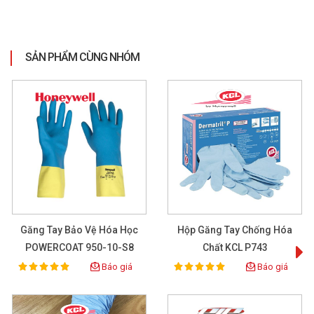
Giá
95,000đ
Găng tay chống hóa chất Takumi NB-800L Nhật Bản được làm
từ Nitrile có khả năng chống hóa chất rất phù hợp để tiếp xúc
với 1 số dung môi hữu cơ như dầu, mỡ, xăng
SẢN PHẨM CÙNG NHÓM
XEM CHI TIẾT
Găng Tay Bảo Vệ Hóa Học
Hộp Găng Tay Chống Hóa
POWERCOAT 950-10-S8
Chất KCL P743
Báo giá
Báo giá
100%
100%
Rating:
Rating: