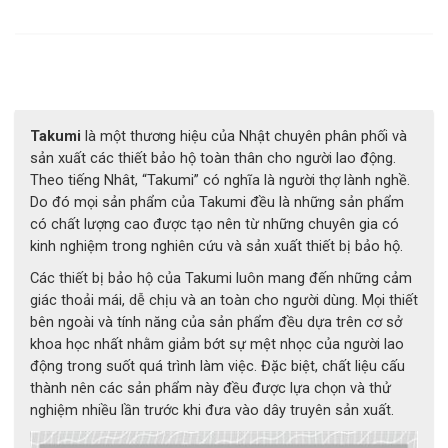
Takumi
là một thương hiệu của Nhật chuyên phân phối và
sản xuất các thiết bảo hộ toàn thân cho người lao động.
Theo tiếng Nhât, “Takumi” có nghĩa là người thợ lành nghề.
Găng tay chống dầu Takumi WG-528L đảm bảo an toàn ở mức
Do đó mọi sản phẩm của Takumi đều là những sản phẩm
tối đa nhất cho người lao động
có chất lượng cao được tạo nên từ những chuyên gia có
kinh nghiệm trong nghiên cứu và sản xuất thiết bị bảo hộ.
Thông số kỹ thuật sản phẩm
Thương hiệu: Takumi
Các thiết bị bảo hộ của Takumi luôn mang đến những cảm
Xuất xứ: Nhật Bản
giác thoải mái, dễ chịu và an toàn cho người dùng. Mọi thiết
Mã sản phẩm: WG-528L
bên ngoài và tính năng của sản phẩm đều dựa trên cơ sở
Chất liệu: Nylon
khoa học nhất nhằm giảm bớt sự mệt nhọc của người lao
Lớp phủ: Nitrile phủ hoàn toàn
động trong suốt quá trình làm việc. Đặc biệt, chất liệu cấu
Size: M/8, L/9, XL/10
thành nên các sản phẩm này đều được lựa chọn và thử
Thích hợp cho các ngành: cơ khí, sửa chữa, khai thác, công
nghiệm nhiều lần trước khi đưa vào dây truyên sản xuất.
nghiệp xây dựng, hóa dầu, bảo trì, bảo dưỡng, ô tô, kho bãi,..