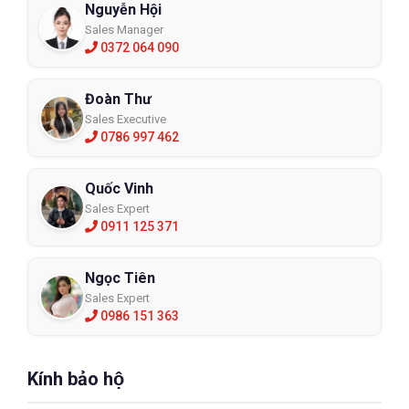
Nguyễn Hội
Sales Manager
0372 064 090
Đoàn Thư
Sales Executive
0786 997 462
Quốc Vinh
Sales Expert
0911 125 371
Ngọc Tiên
Sales Expert
0986 151 363
Kính bảo hộ