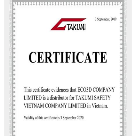
Đáp ứng tiêu chuẩn EN 388:2016: 4132X
Những tính năng nổi bật của găng tay
chống dầu Takumi WG-528L
WG-528L là dòng
găng tay chống hóa chất
thuộc thương hiệu
Takumi
, cũng chính sự lựa chọn tuyệt vời để bảo vệ tay của bạn
khỏi dầu và các chất lỏng gây ô nhiễm khác trong môi trường
làm việc với các tính năng nổi bật như sau: