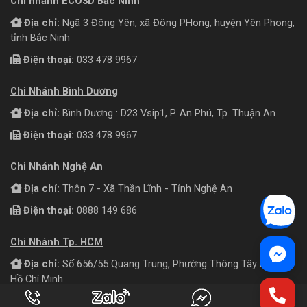
Chi nhánh ECO3D Bắc Ninh
Địa chỉ:
Ngã 3 Đông Yên, xã Đông PHong, huyện Yên Phong,
tỉnh Bắc Ninh
Điện thoại:
033 478 9967
Chi Nhánh Bình Dương
Địa chỉ:
Bình Dương : D23 Vsip1, P. An Phú, Tp. Thuận An
Điện thoại:
033 478 9967
Chi Nhánh Nghệ An
Địa chỉ:
Thôn 7 - Xã Thần Lĩnh - Tỉnh Nghệ An
Điện thoại:
0888 149 686
Chi Nhánh Tp. HCM
Địa chỉ:
Số 656/55 Quang Trung, Phường Thông Tây Hội, TP
Hồ Chí Minh
Điện thoại:
033 478 9967