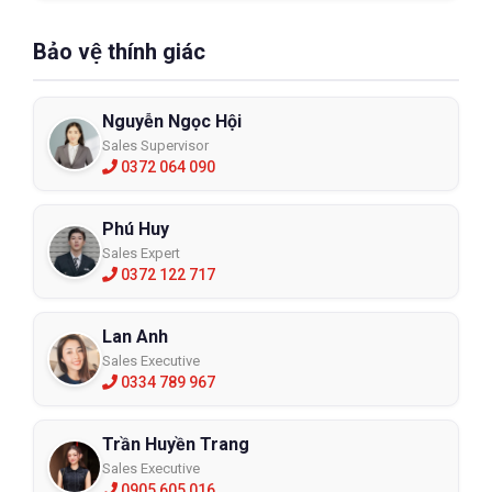
Bảo vệ thính giác
Nguyễn Ngọc Hội
Sales Supervisor
0372 064 090
Phú Huy
Sales Expert
0372 122 717
Lan Anh
Sales Executive
0334 789 967
Trần Huyền Trang
Sales Executive
0905 605 016