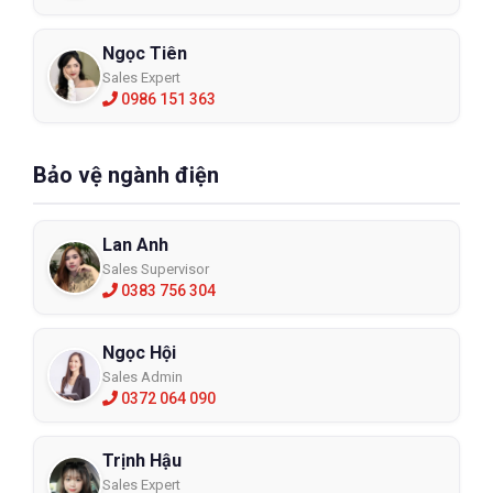
Ngọc Tiên
Sales Expert
0986 151 363
Bảo vệ ngành điện
Lan Anh
Sales Supervisor
0383 756 304
Ngọc Hội
Sales Admin
0372 064 090
Trịnh Hậu
Sales Expert