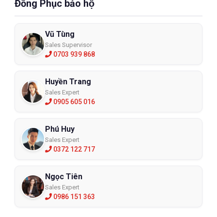
Đồng Phục bảo hộ
Vũ Tùng
Sales Supervisor
0703 939 868
Huyền Trang
Sales Expert
0905 605 016
Phú Huy
Sales Expert
0372 122 717
Ngọc Tiên
Sales Expert
0986 151 363