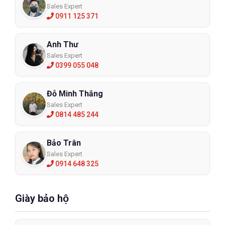
Sales Expert
0911 125 371
Anh Thư
Sales Expert
0399 055 048
Đỗ Minh Thắng
Sales Expert
0814 485 244
Bảo Trân
Sales Expert
0914 648 325
Giày bảo hộ