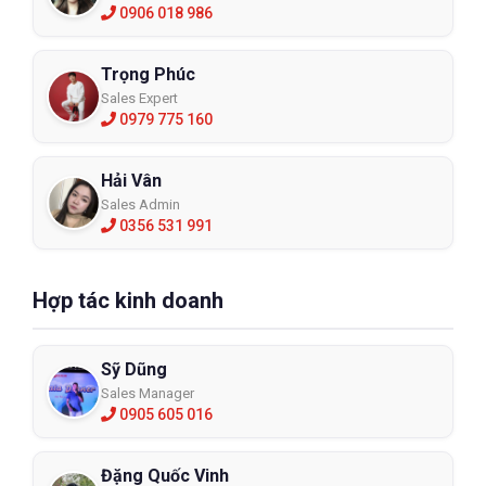
0906 018 986
Trọng Phúc
Sales Expert
0979 775 160
Hải Vân
Sales Admin
0356 531 991
Hợp tác kinh doanh
Sỹ Dũng
Sales Manager
0905 605 016
Đặng Quốc Vinh