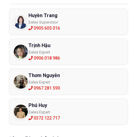
Huyền Trang
Sales Supervisor
0905 605 016
Trịnh Hậu
Sales Expert
0906 018 986
Thơm Nguyễn
Sales Expert
0967 281 590
Phú Huy
Sales Expert
0372 122 717