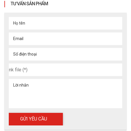
TƯ VẤN SẢN PHẨM
Họ tên
Email
Số điện thoại
Lời nhắn
Găng tay chống hóa chất Takumi NB-
800L
NB-800L