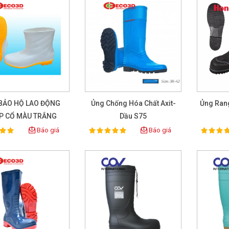
BẢO HỘ LAO ĐỘNG
Ủng Chống Hóa Chất Axit-
Ủng Ran
P CỔ MÀU TRẮNG
Dầu S75
Báo giá
Báo giá
100%
100%
ting:
Rating:
Rat