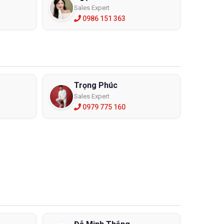
Sales Expert
 ủng bảo hộ được bán tại ECO3D chủ yếu làm từ cao
0986 151 363
, không gây ra các di ứng, chịu nhiệt tốt khi làm việc
Trọng Phúc
Sales Expert
0979 775 160