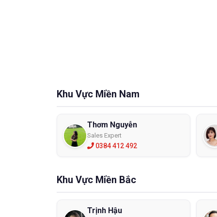
Công 
- Tùy t
+ Với n
thấm và
+ Những
đầu gối
+ Còn v
Khu Vực Miền Nam
chuyển 
Cấu t
Thơm Nguyễn
- Được 
Sales Expert
- Đế ủn
0384 412 492
mảnh vỡ 
- Tùy t
Khu Vực Miền Bắc
động từ
- Bên n
trong có
Trịnh Hậu