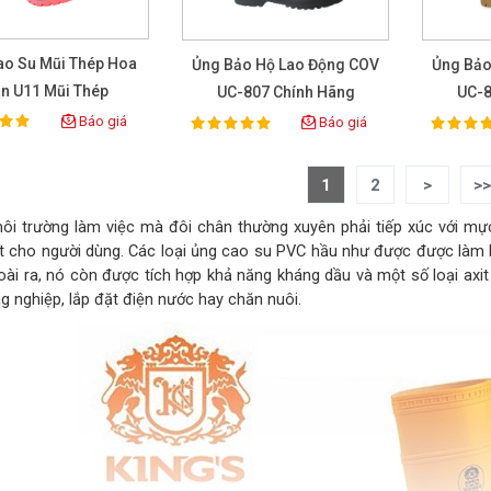
ao Su Mũi Thép Hoa
Ủng Bảo Hộ Lao Động COV
Ủng Bảo
n U11 Mũi Thép
UC-807 Chính Hãng
UC-8
Báo giá
Báo giá
100%
100%
ting:
Rating:
Rat
1
2
>
>
ôi trường làm việc mà đôi chân thường xuyên phải tiếp xúc với mự
t cho người dùng. Các loại ủng cao su PVC hầu như được được làm 
oài ra, nó còn được tích hợp khả năng kháng dầu và một số loại ax
g nghiệp, lắp đặt điện nước hay chăn nuôi.