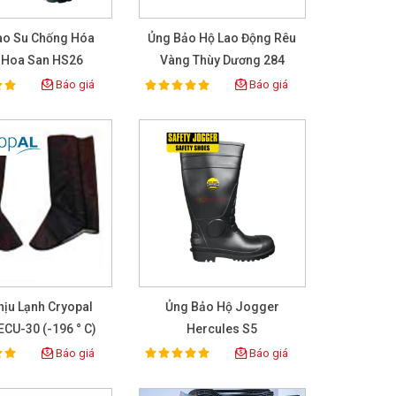
ao Su Chống Hóa
Ủng Bảo Hộ Lao Động Rêu
 Hoa San HS26
Vàng Thùy Dương 284
Báo giá
Báo giá
100%
ing:
Rating:
hịu Lạnh Cryopal
Ủng Bảo Hộ Jogger
CU-30 (-196 ° C)
Hercules S5
Báo giá
Báo giá
100%
ing:
Rating: