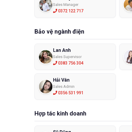
Sales Manager
Hãy để 
0372 122 717
su hoặc 
nơi dễ g
Bảo vệ ngành điện
Lan Anh
Sales Supervisor
0383 756 304
Hải Vân
Sales Admin
0356 531 991
Hợp tác kinh doanh