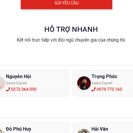
dụng của ủng cao su
ừng mục đích làm việc khác nhau mà những chiếc ủng cao su cao cổ 
hững người phụ hồ, thợ xây thì những đôi ủng cao su cao cổ đến đầu
HỖ TRỢ NHANH
o da, vôi vữa, xi măng,…ngấm vào da chân.
 vụ mùa màng khi cần phải xuống đồng đi cấy, đi gặt người nông d
Kết nối trực tiếp với đội ngũ chuyên gia của chúng tôi
 để không bị ngấm nước bùn bẩn, chua mà còn được thoải mái cho đôi
ới các công nhân vệ sinh môi trường hay các thợ mỏ…đều phải làm v
nhiều…nên việc sử dụng những đôi ủng cao cổ đến đầu gối là rất cần 
ạo ủng cao su
Nguyễn Hội
Trọng Phúc
làm bằng chất liệu cao su PVC chịu lực chất lượng cao, khi đi vào s
Sales Expert
Sales Expert
g dày, tạo ma sát tốt có thể chống trơn trượt, dầu, mỡ… tránh được
0372 064 090
0979 775 160
thủy tinh, mảnh kim loại…mà trong quá trình làm việc, người lao độn
ừng chủng loại khác nhau mà kích thước của những chiếc ủng đến đầ
 370 – 390 mm và chiều rộng 220 – 240 mm, chiều cao: 80 -90 mm tù
goài ủng được phủ lớp sơn bóng chống bám bụi, bẩn hay các hợp ch
 lớp lưới tản tạo cảm giác thật vừa khít cho bàn chân, giúp người lao
Đỗ Phú Huy
Hải Vân