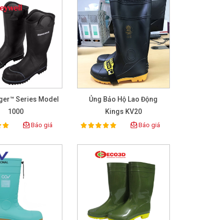
ger™ Series Model
Ủng Bảo Hộ Lao Động
1000
Kings KV20
Báo giá
Báo giá
100%
ing:
Rating: