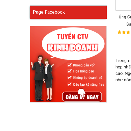
Page Facebook
Ủng C
Sa
100%
Ra
Trong m
hợp nhấ
cao. Ng
như nôn