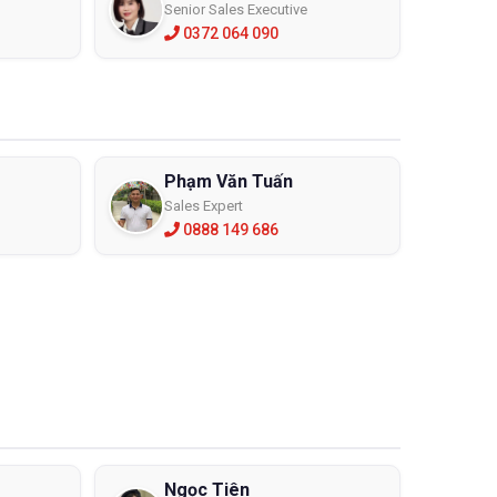
Senior Sales Executive
0372 064 090
Phạm Văn Tuấn
Sales Expert
0888 149 686
bảo hộ, ủng cao su nhập khẩu phục vụ cho các ngành
u nhớt. Ngoài ra chúng tôi còn cung cấp các sản phẩm
er từ các nước tiên tiến trên thế giới với tiêu chuẩn
Ngọc Tiên