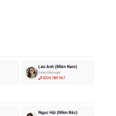
sẽ có tác dụng khác nhau:
 gối sẽ giúp người lao động tránh được bụi bẩn, nước
ân rất cần đến những đôi ủng cao su cao cổ đến tận
 chân khi làm việc.
iệc trong môi trường thường ẩm ướt, khắc nghiệt, di
thiết để có thể bảo vệ tốt nhất cho đôi bàn chân.
Lan Anh (Miền Nam)
ẽ không bị thấm nước
Sales Manager
 sự đâm xuyên của các vật thể sắc nhọn như đinh, các
0334 789 967
g thường xuyên gặp phải.
u gối sẽ khác nhau nhưng đa số sẽ có chiều cao dao
y từng cỡ số của ủng.
ất hóa học ăn mòn, điện hóa, hợp chất hữu cơ… Bên
 động đi lại dễ dàng…
Ngọc Hội (Miền Bắc)