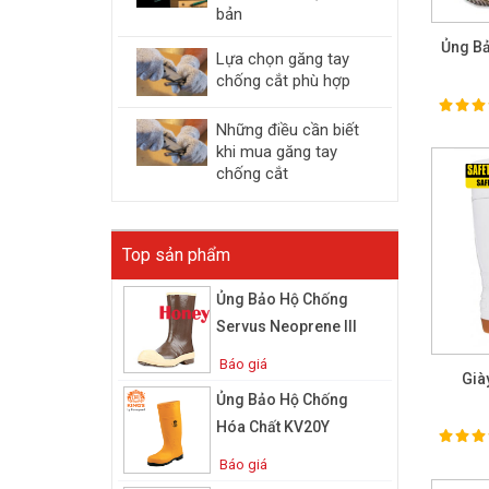
bản
Ủng B
Lựa chọn găng tay
chống cắt phù hợp
100%
Ra
Những điều cần biết
khi mua găng tay
chống cắt
Top sản phẩm
Ủng Bảo Hộ Chống
Servus Neoprene III
Báo giá
Già
Ủng Bảo Hộ Chống
Hóa Chất KV20Y
100%
Ra
Báo giá