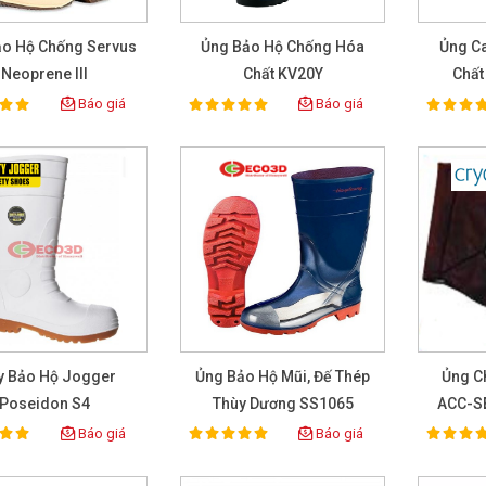
ảo Hộ Chống Servus
Ủng Bảo Hộ Chống Hóa
Ủng C
Neoprene III
Chất KV20Y
Chất
Báo giá
Báo giá
100%
100%
ting:
Rating:
Rat
y Bảo Hộ Jogger
Ủng Bảo Hộ Mũi, Đế Thép
Ủng C
Poseidon S4
Thùy Dương SS1065
ACC-SE
Báo giá
Báo giá
100%
100%
ting:
Rating:
Rat