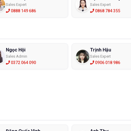
Sales Expert
Sales Expert
Bảo Hộ ECO3D Hà chúng tôi phục vụ tốt nhất cho bạn các sản phẩm
0888 149 686
0868 784 355
nhựa tự nhiên,tổng hợp vật liệu chế tạo không gây kích thích da chân
ây cháy nổ (đế giày, khuy không có kim loại).
Ngọc Hội
Trịnh Hậu
Sales Admin
Sales Expert
0372 064 090
0906 018 986