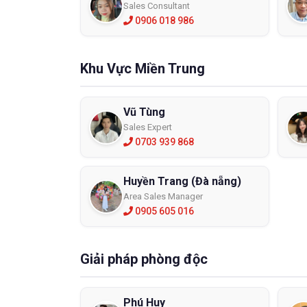
Sales Consultant
Mua 
0906 018 986
Khu Vực Miền Trung
Vũ Tùng
Sales Expert
0703 939 868
Huyền Trang (Đà nẵng)
Area Sales Manager
0905 605 016
Bảo hộ 
Giải pháp phòng độc
sản xuấ
nhập khẩ
đã được
Phú Huy