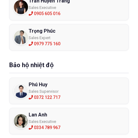
Trần Huyền Trang
Sales Executive
0905 605 016
Trọng Phúc
Sales Expert
0979 775 160
Bảo hộ nhiệt độ
Phú Huy
Sales Supervisor
0372 122 717
Lan Anh
Sales Executive
0334 789 967