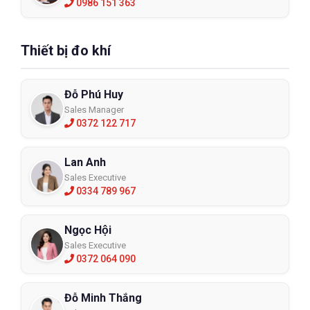
0986 151 363
Thiết bị đo khí
Đỗ Phú Huy
Sales Manager
0372 122 717
Lan Anh
Sales Executive
0334 789 967
Ngọc Hội
Sales Executive
0372 064 090
Đỗ Minh Thắng