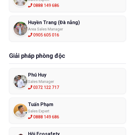
0888 149 686
Huyền Trang (Đà nẵng)
Area Sales Manager
0905 605 016
Giải pháp phòng độc
Phú Huy
Sales Manager
0372 122 717
Tuấn Phạm
Sales Expert
0888 149 686
Hội Ecosafety