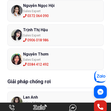
Nguyễn Ngọc Hội
Sales Expert
0372 064 090
Trịnh Thị Hậu
Sales Expert
0906 018 986
Nguyễn Thơm
Sales Expert
0384 412 492
Giải pháp chống rơi
Lan Anh
Sales Admin
0334 789 967