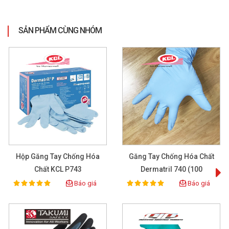
SẢN PHẨM CÙNG NHÓM
Hộp Găng Tay Chống Hóa
Găng Tay Chống Hóa Chất
Chất KCL P743
Dermatril 740 (100
Pcs/box)
Báo giá
Báo giá
100%
100%
Rating:
Rating: