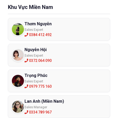
Khu Vực Miền Nam
Thơm Nguyễn
Sales Expert
0384 412 492
Nguyễn Hội
Sales Expert
0372 064 090
Trọng Phúc
Sales Expert
0979 775 160
Lan Anh (Miền Nam)
Sales Manager
0334 789 967