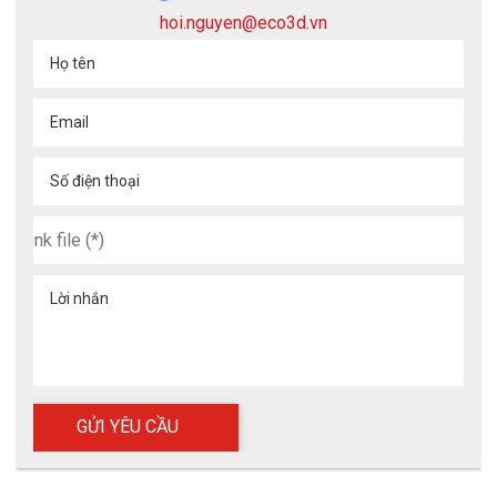
hoi.nguyen@eco3d.vn
Họ tên
Email
Số điện thoại
Lời nhắn