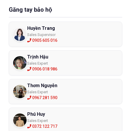
Găng tay bảo hộ
Huyền Trang
Sales Supervisor
0905 605 016
Trịnh Hậu
Sales Expert
0906 018 986
Thơm Nguyễn
Sales Expert
0967 281 590
Phú Huy
Sales Expert
0372 122 717