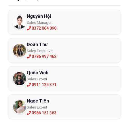
Nguyễn Hội
Sales Manager
0372 064 090
Đoàn Thư
Sales Executive
0786 997 462
Quốc Vinh
Sales Expert
0911 125 371
Ngọc Tiên
Sales Expert
0986 151 363