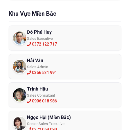
Khu Vực Miền Bắc
Đỗ Phú Huy
Sales Executive
0372 122 717
Hải Vân
Sales Admin
0356 531 991
Trịnh Hậu
Sales Consultant
0906 018 986
Ngọc Hội (Miền Bắc)
Senior Sales Executive
0372 064 090