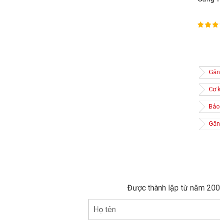
100%
Ra
Găn
Cơ 
Bảo
Găng
Được thành lập từ năm 2005
Họ tên