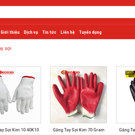
Giới thiệu
Dịch vụ
Tin tức
Liên hệ
Tuyển dụng
ay sợi
ay Sợi Kim 10 40K10
Găng Tay Sợi Kim 70 Gram
Găng Ta