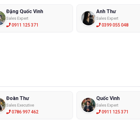
Đặng Quốc Vinh
Anh Thư
Sales Expert
Sales Expert
0911 125 371
0399 055 048
Đoàn Thư
Quốc Vinh
Sales Executive
Sales Expert
0786 997 462
0911 125 371