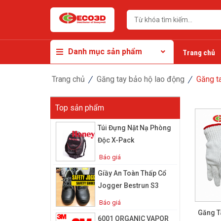
Danh mục sản phẩm
Trang chủ
Trang chủ
Găng tay bảo hộ lao động
Găng t
Top sản phẩm
Túi Đựng Nặt Nạ Phòng
Độc X-Pack
Báo giá
Giầy An Toàn Thấp Cổ
Jogger Bestrun S3
Báo giá
Găng T
6001 ORGANIC VAPOR