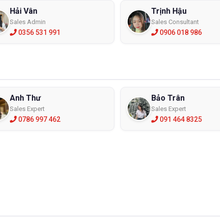
Hải Vân
Trịnh Hậu
Sales Admin
Sales Consultant
0356 531 991
0906 018 986
Anh Thư
Bảo Trân
Sales Expert
Sales Expert
0786 997 462
091 464 8325