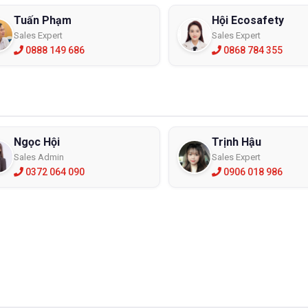
Tuấn Phạm
Hội Ecosafety
Sales Expert
Sales Expert
0888 149 686
0868 784 355
Ngọc Hội
Trịnh Hậu
Sales Admin
Sales Expert
0372 064 090
0906 018 986