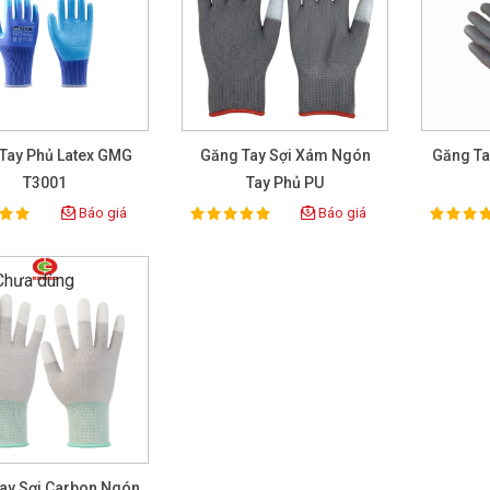
Tay Phủ Latex GMG
Găng Tay Sợi Xám Ngón
Găng Ta
T3001
Tay Phủ PU
Báo giá
Báo giá
100%
100%
ting:
Rating:
Rat
ay Sợi Carbon Ngón