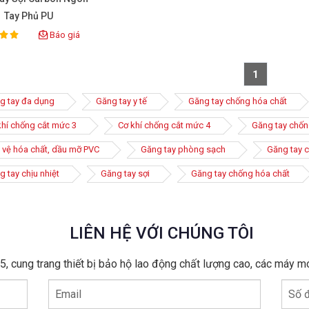
Tay Phủ PU
Báo giá
ting:
1
g tay đa dụng
Găng tay y tế
Găng tay chống hóa chất
khí chống cắt mức 3
Cơ khí chống cắt mức 4
Găng tay chốn
 vệ hóa chất, dầu mỡ PVC
Găng tay phòng sạch
Găng tay c
 tay chịu nhiệt
Găng tay sợi
Găng tay chống hóa chất
LIÊN HỆ VỚI CHÚNG TÔI
, cung trang thiết bị bảo hộ lao động chất lượng cao, các máy m
Email
Số đ