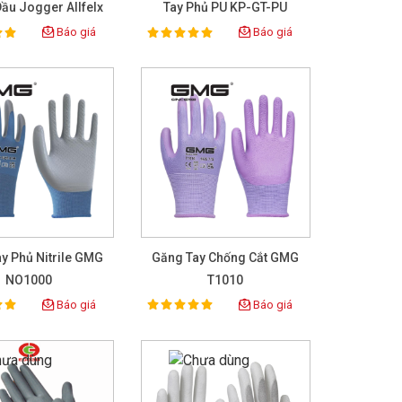
ầu Jogger Allfelx
Tay Phủ PU KP-GT-PU
4131X
Báo giá
Báo giá
100%
ing:
Rating:
y Phủ Nitrile GMG
Găng Tay Chống Cắt GMG
NO1000
T1010
Báo giá
Báo giá
100%
ing:
Rating: