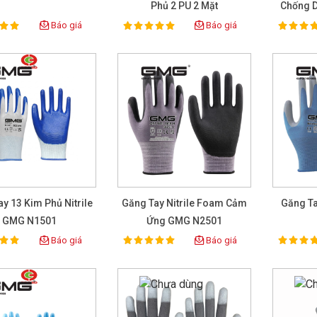
Phủ 2 PU 2 Mặt
Chống D
Báo giá
Báo giá
100%
100%
ting:
Rating:
Rat
y 13 Kim Phủ Nitrile
Găng Tay Nitrile Foam Cảm
Găng Ta
GMG N1501
Ứng GMG N2501
Báo giá
Báo giá
100%
100%
ting:
Rating:
Rat