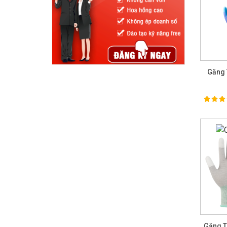
Găng 
100%
Ra
Găng T