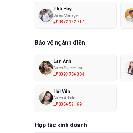
Phú Huy
Sales Manager
0372 122 717
Bảo vệ ngành điện
Lan Anh
Sales Supervisor
0383 756 304
Hải Vân
Sales Admin
0356 531 991
Hợp tác kinh doanh