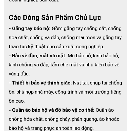
Thông số găng tay chống hóa chất MaxiChem 76-830
Các Dòng Sản Phẩm Chủ Lực
3. Ưu điểm nổi bật của găng tay chống 
- Găng tay bảo hộ:
 Gồm găng tay chống cắt, chống 
hóa chất MaxiChem 76-830
hóa chất, chống va đập, chống mài mòn và găng tay 
3.1 Khả năng chống hóa chất vượt trội
thao tác kỹ thuật cho sản xuất công nghiệp.
Găng tay được làm từ nitrile NBR cao cấp, có khả năng 
- Bảo vệ đầu, mắt và mặt:
 Mũ bảo hộ, kính bảo hộ, 
kháng nhiều loại hóa chất, dung môi và dầu mỡ công 
kính chống va đập, tấm che mặt và phụ kiện bảo vệ 
nghiệp, giúp giảm thiểu nguy cơ ăn mòn, kích ứng da và 
vùng đầu.
tai nạn lao động.
- Thiết bị bảo vệ thính giác:
 Nút tai, chụp tai chống 
3.2 Độ bền cao, chống mài mòn tốt
ồn, phù hợp nhà máy, công trình và môi trường tiếng 
Với độ dày 0.9 mm, MaxiChem 76-830 mang lại độ bền 
ồn cao.
vượt trội, hạn chế rách thủng khi làm việc trong môi 
- Quần áo bảo hộ và đồ bảo vệ cơ thể:
 Quần áo 
trường có ma sát cao hoặc tiếp xúc vật sắc cạnh nhẹ.
chống hóa chất, chống cháy, phản quang, áo khoác 
3.3 Cầm nắm chắc chắn, chống trơn trượt
bảo hộ và trang phục an toàn lao động.