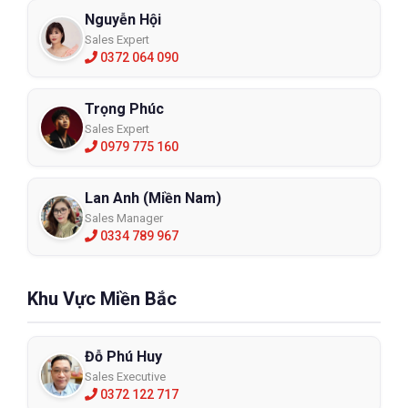
Nguyễn Hội
Sales Expert
0372 064 090
Trọng Phúc
Sales Expert
0979 775 160
Lan Anh (Miền Nam)
Sales Manager
0334 789 967
Khu Vực Miền Bắc
Đỗ Phú Huy
Sales Executive
Găng tay chống hóa chất KCL Camatril
0372 122 717
733