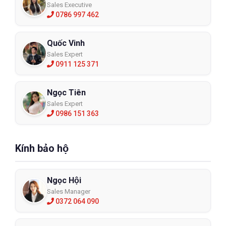
Sales Executive
0786 997 462
Quốc Vinh
Sales Expert
0911 125 371
Ngọc Tiên
Sales Expert
0986 151 363
Kính bảo hộ
Ngọc Hội
Sales Manager
0372 064 090