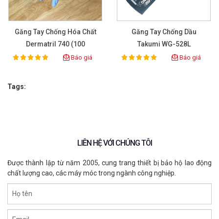
- Bảo vệ tay khi vệ sinh, khử trùng thiết bị
Găng Tay Chống Hóa Chất
Găng Tay Chống Dầu
Dermatril 740 (100
Takumi WG-528L
Pcs/box)
Báo giá
Báo giá
100%
100%
Rating:
Rating:
Tags:
LIÊN HỆ VỚI CHÚNG TÔI
Được thành lập từ năm 2005, cung trang thiết bị bảo hộ lao động
chất lượng cao, các máy móc trong ngành công nghiệp.
Họ tên