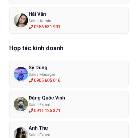
Hải Vân
Sales Admin
0356 531 991
Hợp tác kinh doanh
Sỹ Dũng
Sales Manager
0905 605 016
Đặng Quốc Vinh
Sales Expert
0911 125 371
Anh Thư
Sales Expert