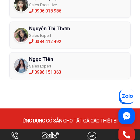
Sales Executive
0906 018 986
Nguyễn Thị Thơm
Sales Expert
0384 412 492
Ngọc Tiên
Sales Expert
0986 151 363
ỨNG DỤNG CÓ SẴN CHO TẤT CẢ CÁC THIẾT BỊ
E-Safety là ứng dụng công nghệ cho phép người dùng đăng ký dễ
dàng để trở thành cộng tác viên chuyên về các sản phẩm công