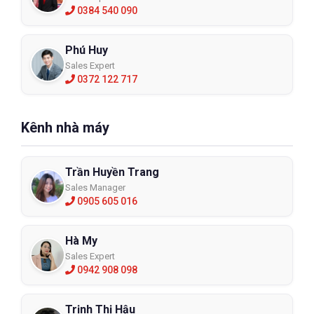
0384 540 090
Phú Huy
Sales Expert
0372 122 717
Kênh nhà máy
Trần Huyền Trang
Sales Manager
0905 605 016
Hà My
Sales Expert
0942 908 098
Trịnh Thị Hậu