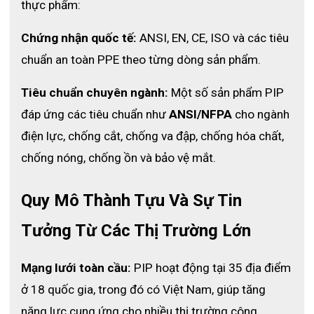
thực phẩm:
- Thương hiệu: PIP (Mỹ)
Chứng nhận quốc tế:
 ANSI, EN, CE, ISO và các tiêu 
- Mã sản phẩm: 76-830
chuẩn an toàn PPE theo từng dòng sản phẩm.
- Xuất xứ: Sri Lanka
Tiêu chuẩn chuyên ngành:
 Một số sản phẩm PIP 
- Màu sắc: xanh lá cây
đáp ứng các tiêu chuẩn như 
ANSI/NFPA
 cho ngành 
- Chiều dài: 35 cm
điện lực, chống cắt, chống va đập, chống hóa chất, 
- Chất liệu: NBR (nitrile butadiene rubber)
chống nóng, chống ồn và bảo vệ mắt.
- Độ dày: 0.9 mm
Quy Mô Thành Tựu Và Sự Tin 
- Kết cấu: phủ lớp Micro-Foam chống trơn trượt
Tưởng Từ Các Thị Trường Lớn
- Kiểu dáng: găng tay dài, bảo vệ toàn bộ bàn tay và cổ 
tay
Mạng lưới toàn cầu:
 PIP hoạt động tại 35 địa điểm 
- Tiêu chuẩn: EN ISO 21420:2020, EN 388:2016 + 
ở 18 quốc gia, trong đó có Việt Nam, giúp tăng 
A1:2018, EN ISO 374-1:2016 + A1:2018 / Type A, EN 
năng lực cung ứng cho nhiều thị trường công 
ISO 374-5:2016