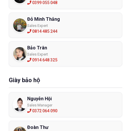
0399 055 048
Đỗ Minh Thắng
Sales Expert
0814 485 244
Bảo Trân
Sales Expert
0914 648 325
Giày bảo hộ
Nguyễn Hội
Sales Manager
0372 064 090
Đoàn Thư