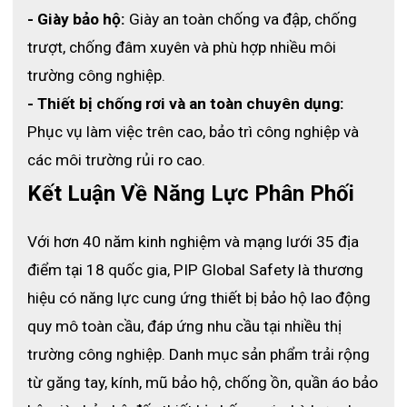
Lớp phủ Micro-Foam giúp tăng độ bám, hỗ trợ cầm nắm 
- Giày bảo hộ:
 Giày an toàn chống va đập, chống 
vật dụng trơn ướt, dính dầu mỡ hoặc hóa chất một cách 
trượt, chống đâm xuyên và phù hợp nhiều môi 
an toàn và chính xác hơn.
trường công nghiệp.
- Thiết bị chống rơi và an toàn chuyên dụng:
Phục vụ làm việc trên cao, bảo trì công nghiệp và 
các môi trường rủi ro cao.
Kết Luận Về Năng Lực Phân Phối
Với hơn 40 năm kinh nghiệm và mạng lưới 35 địa 
điểm tại 18 quốc gia, PIP Global Safety là thương 
hiệu có năng lực cung ứng thiết bị bảo hộ lao động 
quy mô toàn cầu, đáp ứng nhu cầu tại nhiều thị 
trường công nghiệp. Danh mục sản phẩm trải rộng 
từ găng tay, kính, mũ bảo hộ, chống ồn, quần áo bảo 