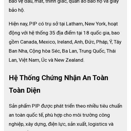
bảo vệ đầu, mắt, thính giác, quần áo bảo hộ và giày 
Găng tay chống hóa chất MaxiChem 76-830
bảo hộ.
1. Giới thiệu về găng tay chống hóa 
chất MaxiChem 76-830
Hiện nay, PIP có trụ sở tại Latham, New York, hoạt 
động với hệ thống 35 địa điểm tại 18 quốc gia, bao 
Trong các môi trường thường xuyên tiếp xúc với hóa 
gồm Canada, Mexico, Ireland, Anh, Đức, Pháp, Ý, Tây 
chất, dung môi hoặc chất lỏng nguy hại, việc trang bị 
găng tay chống hóa chất đạt chuẩn là yếu tố bắt buộc 
Ban Nha, Cộng hòa Séc, Ba Lan, Trung Quốc, Thái 
để đảm bảo an toàn cho người lao động. MaxiChem 76-
Lan, Việt Nam, Úc và New Zealand.
830 được phát triển nhằm mang đến khả năng bảo vệ 
toàn diện cho bàn tay, đồng thời vẫn đảm bảo độ linh 
Hệ Thống Chứng Nhận An Toàn 
hoạt và cảm giác cầm nắm tốt khi thao tác.
Sản phẩm thuộc dòng MaxiChem nổi tiếng của PIP, 
Toàn Diện
được sử dụng rộng rãi trong công nghiệp hóa chất, sản 
xuất, bảo trì và các môi trường làm việc có rủi ro cao.
Sản phẩm PIP được phát triển theo nhiều tiêu chuẩn 
an toàn quốc tế, phù hợp cho môi trường công 
2. Thông số kỹ thuật găng tay 
nghiệp, xây dựng, điện lực, sản xuất, logistics và 
MaxiChem 76-830