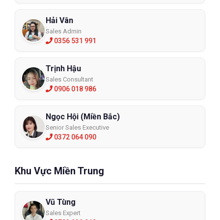
P733
Hải Vân
Sales Admin
XEM CHI TIẾT
0356 531 991
Trịnh Hậu
Sales Consultant
0906 018 986
Ngọc Hội (Miền Bắc)
Senior Sales Executive
0372 064 090
Khu Vực Miền Trung
Vũ Tùng
Sales Expert