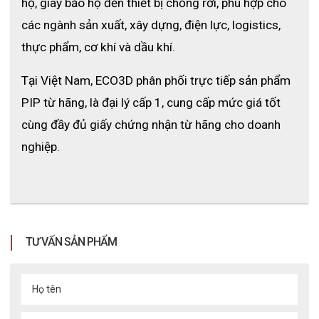
hộ, giày bảo hộ đến thiết bị chống rơi, phù hợp cho 
các ngành sản xuất, xây dựng, điện lực, logistics, 
thực phẩm, cơ khí và dầu khí.
Găng tay chống hóa chất MaxiChem 76-830
Tại Việt Nam, ECO3D phân phối trực tiếp sản phẩm 
3.4 Thiết kế dài, bảo vệ mở rộng
PIP từ hãng, là đại lý cấp 1, cung cấp mức giá tốt 
Chiều dài 35 cm giúp bảo vệ không chỉ bàn tay mà còn 
cùng đầy đủ giấy chứng nhận từ hãng cho doanh 
cả cổ tay và một phần cẳng tay, hạn chế tối đa việc hóa 
chất bắn ngược vào da.
nghiệp.
3.5 Thoải mái khi sử dụng lâu dài
Chất liệu nitrile mềm dẻo, ôm tay tốt, giúp người dùng 
thao tác linh hoạt và giảm mỏi tay khi làm việc trong 
thời gian dài.
TƯ VẤN SẢN PHẨM
Họ tên