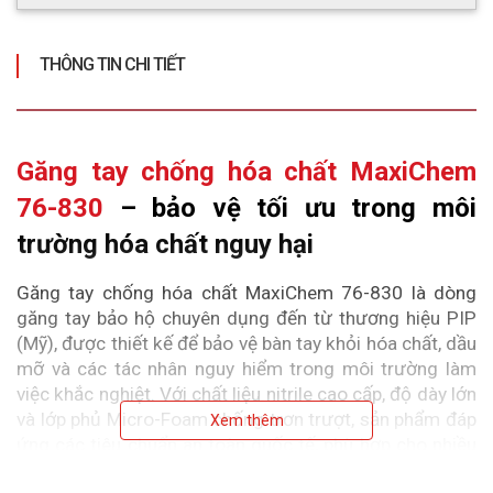
THÔNG TIN CHI TIẾT
Găng tay chống hóa chất MaxiChem 
76-830
 – bảo vệ tối ưu trong môi 
trường hóa chất nguy hại
Găng tay chống hóa chất MaxiChem 76-830 là dòng 
găng tay bảo hộ chuyên dụng đến từ thương hiệu PIP 
(Mỹ), được thiết kế để bảo vệ bàn tay khỏi hóa chất, dầu 
mỡ và các tác nhân nguy hiểm trong môi trường làm 
việc khắc nghiệt. Với chất liệu nitrile cao cấp, độ dày lớn 
và lớp phủ Micro-Foam chống trơn trượt, sản phẩm đáp 
Xem thêm
ứng các tiêu chuẩn an toàn quốc tế, phù hợp cho nhiều 
ngành công nghiệp yêu cầu mức bảo vệ cao.