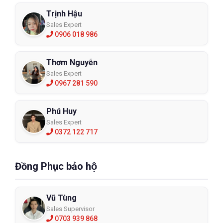
Trịnh Hậu
Sales Expert
0906 018 986
Thơm Nguyễn
Sales Expert
0967 281 590
Phú Huy
Sales Expert
0372 122 717
Đồng Phục bảo hộ
Vũ Tùng
Sales Supervisor
0703 939 868