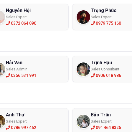
Nguyễn Hội
Trọng Phúc
Sales Expert
Sales Expert
0372 064 090
0979 775 160
Hải Vân
Trịnh Hậu
Sales Admin
Sales Consultant
0356 531 991
0906 018 986
Anh Thư
Bảo Trân
Sales Expert
Sales Expert
0786 997 462
091 464 8325