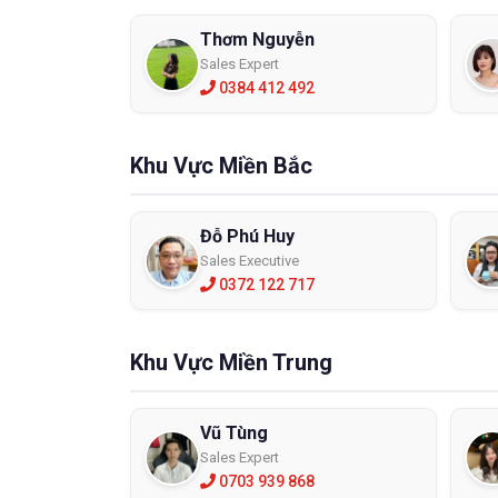
Thơm Nguyễn
Sales Expert
0384 412 492
Khu Vực Miền Bắc
Đỗ Phú Huy
Sales Executive
0372 122 717
Khu Vực Miền Trung
Vũ Tùng
Sales Expert
0703 939 868