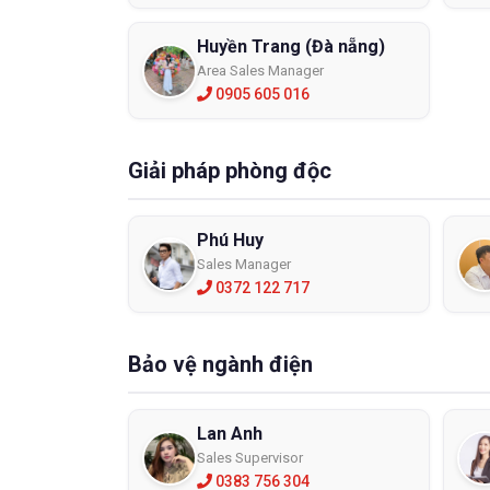
Huyền Trang (Đà nẵng)
Area Sales Manager
0905 605 016
Giải pháp phòng độc
Phú Huy
Sales Manager
0372 122 717
Bảo vệ ngành điện
Lan Anh
Sales Supervisor
0383 756 304