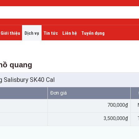
Giới thiệu
Dịch vụ
Tin tức
Liên hệ
Tuyển dụng
 hồ quang
 Salisbury SK40 Cal
Đơn giá
700,000₫
3,500,000₫