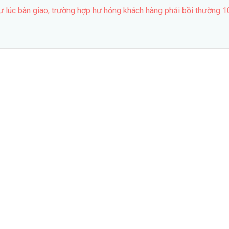
hư lúc bàn giao, trường hợp hư hỏng khách hàng phải bồi thường 