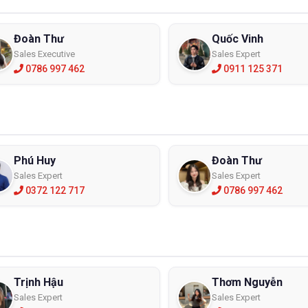
Đoàn Thư
Quốc Vinh
Sales Executive
Sales Expert
0786 997 462
0911 125 371
Phú Huy
Đoàn Thư
Sales Expert
Sales Expert
0372 122 717
0786 997 462
Trịnh Hậu
Thơm Nguyễn
Sales Expert
Sales Expert