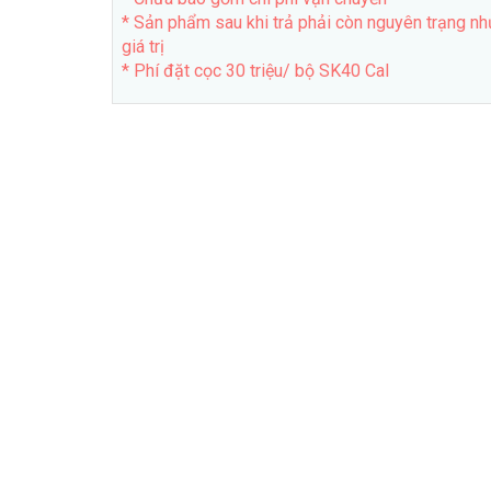
* Sản phẩm sau khi trả phải còn nguyên trạng n
giá trị
* Phí đặt cọc 30 triệu/ bộ SK40 Cal