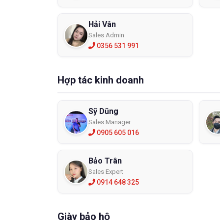
Hải Vân
Sales Admin
0356 531 991
Hợp tác kinh doanh
Sỹ Dũng
Sales Manager
0905 605 016
Bảo Trân
Sales Expert
0914 648 325
Giày bảo hộ