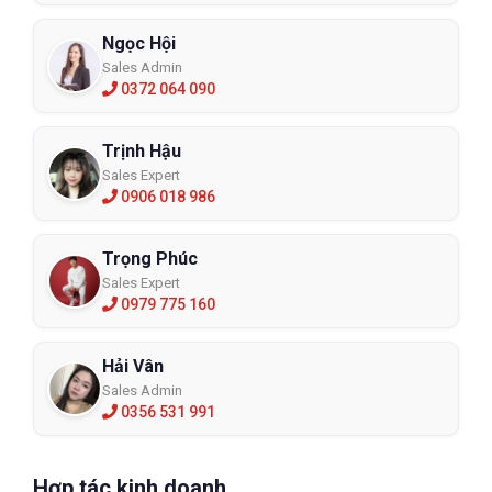
Ngọc Hội
Sales Admin
0372 064 090
Trịnh Hậu
Sales Expert
0906 018 986
Trọng Phúc
Sales Expert
0979 775 160
Hải Vân
Sales Admin
0356 531 991
Hợp tác kinh doanh