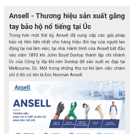
1. Giới thiệu về găng tay nitrile Ansell 
Ansell - Thương hiệu sản xuất găng
TouchNTuff® 92-600
tay bảo hộ nổ tiếng tại Úc
Găng tay TouchNTuff® 92-600 được sản xuất từ nitrile cao cấp 
Trong hơn một thế kỷ, Ansell đã cung cấp các giải pháp
không chứa latex, giúp loại bỏ nguy cơ dị ứng (loại I) thường gặp 
ở găng tay cao su tự nhiên.
bảo vệ tiên tiến nhất cho hàng triệu đôi tay của người lao
Với thiết kế êm ái, không bột, bề mặt trơn và độ dày tiêu chuẩn 
động tại nơi làm việc, tại nhà. Hành trình của Ansell bắt đầu
0.14 mm, sản phẩm mang lại sự cân bằng hoàn hảo giữa độ 
vào năm 1893 khi John Boyd Dunlop thành lập chi nhánh
bền, độ mềm và khả năng kiểm soát tốt.
Úc của Công ty lốp khí nén Dunlop để sản xuất xe đạp tại
Melbourne, Úc. Một trong những thợ cơ khí làm việc chăm
Đặc biệt, TouchNTuff® 92-600 là găng tay duy nhất trong phân 
chỉ ở đó có tên là Eric Norman Ansell.
khúc được kiểm nghiệm đạt chuẩn EN388 cấp độ mài mòn 1 – 
cho thấy khả năng chống rách và mài mòn trong môi trường 
làm việc nặng nhọc.