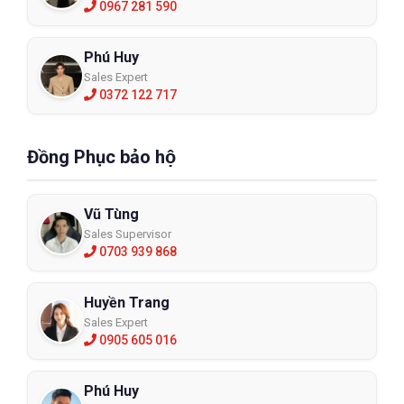
0967 281 590
Phú Huy
Sales Expert
0372 122 717
Đồng Phục bảo hộ
Vũ Tùng
Sales Supervisor
0703 939 868
Huyền Trang
Sales Expert
0905 605 016
Phú Huy