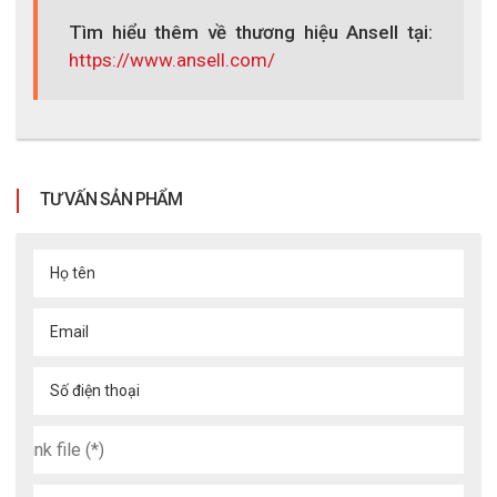
Tìm hiểu thêm về thương hiệu Ansell tại:
https://www.ansell.com/
TƯ VẤN SẢN PHẨM
Họ tên
Email
Găng tay Nitrile dùng một lần 24cm
EXCIA 9500
Số điện thoại
9500
XEM CHI TIẾT