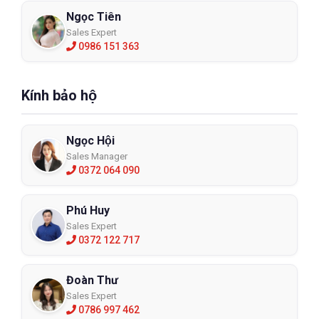
Ngọc Tiên
Sales Expert
0986 151 363
Kính bảo hộ
Ngọc Hội
Sales Manager
0372 064 090
Phú Huy
Sales Expert
0372 122 717
Đoàn Thư
Sales Expert
0786 997 462