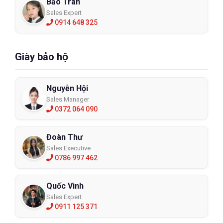
Bảo Trân
Sales Expert
0914 648 325
Giày bảo hộ
Nguyễn Hội
Sales Manager
0372 064 090
Đoàn Thư
Sales Executive
0786 997 462
Quốc Vinh
Sales Expert
0911 125 371