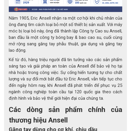
Năm 1905, Eric Ansell nhận ra một cơ hội khi chủ nhân của
ông đang tìm cách loại bỏ một số thiết bị sản xuất. Với máy
móc bị loại bỏ này, ông đã thành lập Công ty Cao su Ansell,
ban đầu là một công ty bóng bay & bao cao su, cuối cùng
mở rộng sang găng tay phẫu thuật, gia dụng và găng tay
lao động.
Kể từ đó, hàng triệu người đã tin tưởng vào các sản phẩm
sáng tạo và giải pháp an toàn của Ansell để bảo vệ họ tại
nhà hoặc trong công việc. Sự cống hiến tương tự cho chất
lượng và sự đổi mới bắt đầu từ Eric Ansell, vẫn tiếp tục cho
đến ngày hôm nay, khi Ansell đã phát triển để phục vụ 25
ngành công nghiệp toàn cầu tại 120 quốc gia theo cách
Găng tay TouchNTuff® 92-600
định hình và bảo vệ thế giới hiện đại của chúng ta.
2. Đặc trưng kỹ thuật của TouchNTuff® 92-600
Các dòng sản phẩm chính của
Đặc điểm
Mô tả chi tiết
thương hiệu Ansell
Chất liệu
100% Nitrile – chống hóa chất, dầu 
Găng tay dùng cho cơ khí, chịu dầu
mỡ và dung môi