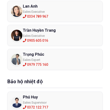
Lan Anh
Sales Executive
0334 789 967
Trần Huyền Trang
Sales Executive
0905 605 016
Trọng Phúc
Sales Expert
0979 775 160
Bảo hộ nhiệt độ
Phú Huy
Sales Supervisor
0372 122 717