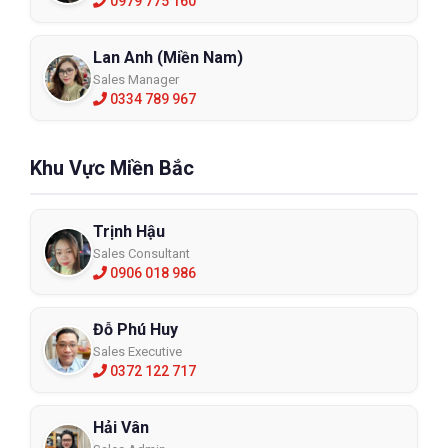
0979 775 160
Lan Anh (Miền Nam)
Sales Manager
0334 789 967
Khu Vực Miền Bắc
Trịnh Hậu
Sales Consultant
0906 018 986
Đỗ Phú Huy
Sales Executive
0372 122 717
Hải Vân