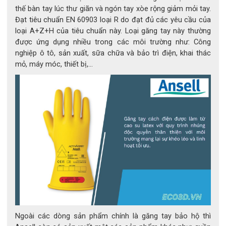
- Nhân viên sơn phủ, điện tử, phòng sạch.
thế bàn tay lúc thư giãn và ngón tay xòe rộng giảm mỏi tay.
- Công nhân vận hành dây chuyền, kỹ sư thiết bị.
Đạt tiêu chuẩn EN 60903 loại R do đạt đủ các yêu cầu của
loại A+Z+H của tiêu chuẩn này. Loại găng tay này thường
được ứng dụng nhiều trong các môi trường như: Công
nghiệp ô tô, sản xuất, sữa chữa và bảo trì điện, khai thác
mỏ, máy móc, thiết bị,...
Găng tay TouchNTuff® 92-600
5. Tại sao nên chọn TouchNTuff® 92-600?
 ✅ 
Khả năng chống hóa chất TNT™ tiên tiến
 – bảo vệ an toàn 
trước dung môi và dầu mỡ.
 ✅ 
Chất liệu nitrile siêu mềm
 – thoải mái khi đeo lâu.
Ngoài các dòng sản phẩm chính là găng tay bảo hộ thì
 ✅ 
Không chứa latex & silicon
 – thân thiện với da, không gây 