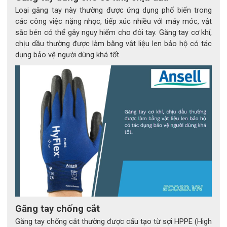
Loại găng tay này thường được ứng dụng phổ biến trong
Không chứa latex
Có – loại bỏ nguy cơ dị ứng
các công việc nặng nhọc, tiếp xúc nhiều với máy móc, vật
sắc bén có thể gây nguy hiểm cho đôi tay. Găng tay cơ khí,
Màu sắc
Xanh lục đặc trưng
chịu dầu thường được làm bằng vật liệu len bảo hộ có tác
Chiều dài
240 mm (9.5 inch) – tiêu chuẩn quốc 
dụng bảo vệ người dùng khá tốt.
tế
Độ dày ngón tay / 
0.14 mm / 0.125 mm
lòng bàn tay
Bề mặt
Trơn – thao tác mượt mà, không 
bám bụi
Công nghệ
TNT™ – lớp chắn hóa chất tiên tiến
Chống tĩnh điện
Đạt chuẩn EN1149
Không chứa silicon
Đúng – tránh lỗi sơn phủ và bề mặt 
hoàn thiện
Không bột – khử 
Có – giúp dễ đeo, giảm ô nhiễm 
trùng
chéo
Găng tay chống cắt
Khuyến nghị đeo hai 
Có thể dùng làm găng trong hoặc 
Găng tay chống cắt thường được cấu tạo từ sợi HPPE (High