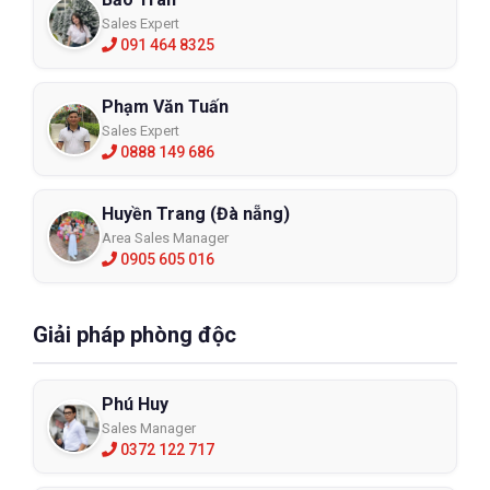
Sales Expert
091 464 8325
Phạm Văn Tuấn
Sales Expert
0888 149 686
Huyền Trang (Đà nẵng)
Area Sales Manager
0905 605 016
Giải pháp phòng độc
Phú Huy
Sales Manager
0372 122 717