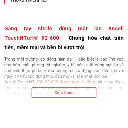
THÔNG TIN CHI TIẾT
Găng tay nitrile dùng một lần Ansell 
TouchNTuff® 92-600
 – Chống hóa chất tiên 
tiến, mềm mại và bền bỉ vượt trội
Trong môi trường lao động hiện đại – đặc biệt là các lĩnh vực 
như hóa chất, phòng thí nghiệm, y tế, sản xuất công nghiệp và 
chế biến thực phẩm – đôi tay người lao động luôn đối diện với 
nguy cơ tiếp xúc dung môi, dầu mỡ và hóa chất độc hại.
Ansell TouchNTuff® 92-600 được xem là dòng găng tay dùng 
một lần hàng đầu thế giới nhờ khả năng chống hóa chất vượt 
Xem thêm
trội, độ bền cao và sự thoải mái tối đa.
Được phát triển với công nghệ TNT™ độc quyền của Ansell, 
găng tay tạo nên lớp màng chắn bảo vệ hiệu quả trước các 
văng bắn hóa chất, dung dịch độc hại – đồng thời vẫn đảm bảo 
độ nhạy xúc giác và linh hoạt cần thiết cho các công việc tinh 
vi.