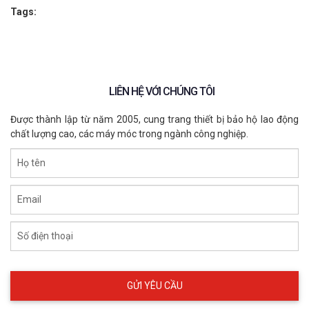
Tags:
📞
Liên hệ ngay để đặt hàng:
🌍 Website:
https://eco3d.vn
📌 Hệ thống chi nhánh:
Xem tại đây
📞
Hotline:
098 333 0380
📧
Email:
Admin@eco3d.vn
LIÊN HỆ VỚI CHÚNG TÔI
💼
Fanpage:
https://www.facebook.com/BHLD.ECO3D/
Được thành lập từ năm 2005, cung trang thiết bị bảo hộ lao động
chất lượng cao, các máy móc trong ngành công nghiệp.
Họ tên
Email
Số điện thoại