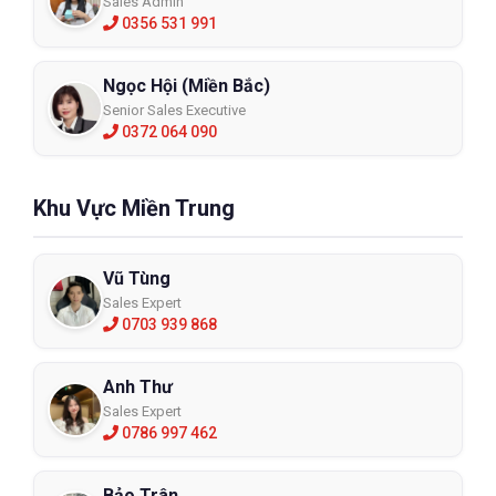
Sales Admin
0356 531 991
Ngọc Hội (Miền Bắc)
Senior Sales Executive
0372 064 090
Khu Vực Miền Trung
Vũ Tùng
Sales Expert
0703 939 868
Anh Thư
Sales Expert
0786 997 462
Bảo Trân