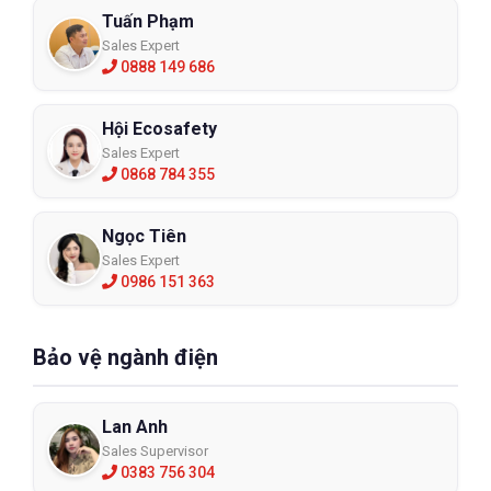
Tuấn Phạm
Sales Expert
0888 149 686
Hội Ecosafety
Sales Expert
0868 784 355
Ngọc Tiên
Sales Expert
0986 151 363
Bảo vệ ngành điện
Lan Anh
Sales Supervisor
0383 756 304