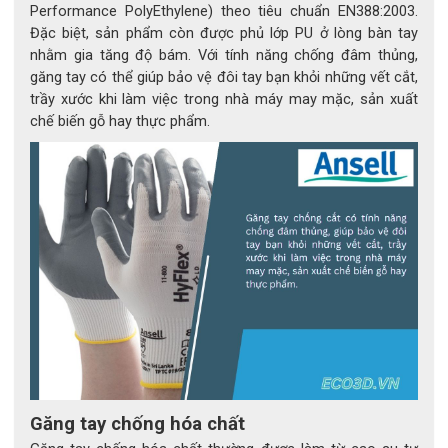
lớp
ngoài
Performance PolyEthylene) theo tiêu chuẩn EN388:2003.
Đặc biệt, sản phẩm còn được phủ lớp PU ở lòng bàn tay
Kiểm tra lỗ thủng 
1.5 (Châu Á, Âu, Phi) – 4.0 (Mỹ)
(AQL)
nhằm gia tăng độ bám. Với tính năng chống đâm thủng,
găng tay có thể giúp bảo vệ đôi tay bạn khỏi những vết cắt,
Kích thước có sẵn
XS, S, M, L, XL, XXL
trầy xước khi làm việc trong nhà máy may mặc, sản xuất
Đóng gói
XS–XL: 100 cái/hộp; XXL: 90 cái/hộp; 
chế biến gỗ hay thực phẩm.
10 hộp/thùng
3. Các tính năng và ưu điểm nổi bật
🔹 3.1. Khả năng chống hóa chất tiên tiến
Nhờ công nghệ TNT™, găng tay tạo nên lớp màng chắn siêu 
mỏng nhưng cực kỳ hiệu quả, giúp chống văng bắn và thấm hóa 
chất vượt trội hơn nhiều loại găng nitrile thông thường.
Phù hợp cho môi trường tiếp xúc thường xuyên với dung môi, 
axit nhẹ, dầu mỡ hoặc các hợp chất hữu cơ.
🔹 3.2. Sự thoải mái vượt trội – mềm mại và linh hoạt
Chất liệu nitrile siêu mềm giúp người dùng dễ thao tác, giảm mỏi 
Găng tay chống hóa chất
tay ngay cả khi đeo trong thời gian dài.