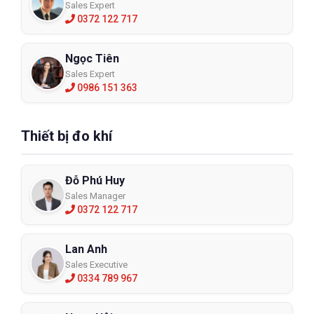
Sales Expert
0372 122 717
Ngọc Tiên
Sales Expert
0986 151 363
Thiết bị đo khí
Đỗ Phú Huy
Sales Manager
0372 122 717
Lan Anh
Sales Executive
0334 789 967