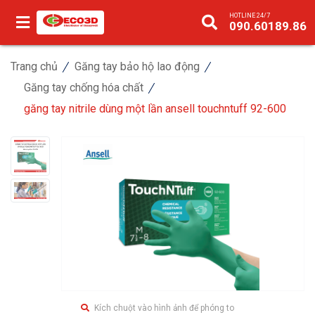
HOTLINE 24/7
090.60189.86
Trang chủ
Găng tay bảo hộ lao động
Găng tay chống hóa chất
găng tay nitrile dùng một lần ansell touchntuff 92-600
Kích chuột vào hình ảnh để phóng to