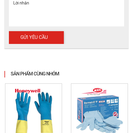
Lời nhắn
SẢN PHẨM CÙNG NHÓM
Găng tay Nitrile dùng một lần 24cm