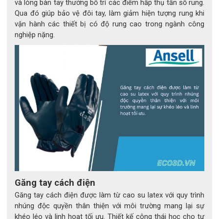
và lòng bàn tay thường bố trí các điểm hấp thụ tần số rung.
4. Ứng dụng của găng tay Ansell TouchNTuff® 92-
Qua đó giúp bảo vệ đôi tay, làm giảm hiện tượng rung khi
600
vận hành các thiết bị có độ rung cao trong ngành công
nghiệp nặng.
 4.1. Ngành công nghiệp khuyến nghị
- Khoa học sự sống & dược phẩm:
 Pha chế, đóng gói, kiểm 
nghiệm hóa chất.
- Chế biến thực phẩm:
 Sơ chế, phân loại thịt – cá – thủy sản.
- Ô tô & cơ khí:
 Bảo trì, xử lý dầu mỡ, hóa chất và dung môi.
- Phòng thí nghiệm & hóa chất:
 Phân tích, vận chuyển chất 
lỏng và rắn.
- Công nghiệp máy móc – thiết bị:
 Lắp ráp, kiểm tra và vệ sinh 
linh kiện.
- Nông nghiệp & dịch vụ tiện ích:
 Tiếp xúc phân bón, thuốc 
bảo vệ thực vật.
- Kho vận & bảo trì:
 Duy trì vệ sinh, ngăn ô nhiễm chéo trong 
vận hành.
4.2. Nghề nghiệp & ứng dụng cụ thể
Găng tay cách điện
Găng tay cách điện được làm từ cao su latex với quy trình
- Kỹ thuật viên phòng lab, chuyên viên QA/QC.
nhúng độc quyền thân thiện với môi trường mang lại sự
- Nhân viên bảo trì nhà máy, cơ khí, ô tô.
- Nhân viên chế biến thực phẩm, sản xuất công nghiệp.
khéo léo và linh hoạt tối ưu. Thiết kế công thái học cho tư