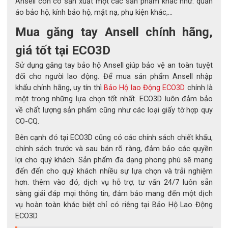
Ansell còn có sản xuất một các sản phẩm khác như: quần
dị ứng.
áo bảo hộ, kính bảo hộ, mặt nạ, phụ kiện khác,...
 ✅ 
Đạt chuẩn EN388 & EN1149
 – bền bỉ, chống tĩnh điện và đạt 
chuẩn quốc tế.
Mua găng tay Ansell chính hãng,
 ✅ 
Thích hợp phòng sạch, sơn phủ, thực phẩm, y tế, hóa 
giá tốt tại ECO3D
chất.
Sử dụng găng tay bảo hộ Ansell giúp bảo vệ an toàn tuyệt
6. Kết luận
đối cho người lao động. Để mua sản phẩm Ansell nhập
khẩu chính hãng, uy tín thì
Bảo Hộ lao Động ECO3D
chính là
Ansell TouchNTuff® 92-600 là lựa chọn hàng đầu cho những 
một trong những lựa chọn tốt nhất. ECO3D luôn đảm bảo
môi trường cần hiệu suất cao, độ bền và an toàn tuyệt đối.
Với công nghệ TNT™ chống hóa chất, độ mềm linh hoạt, không 
về chất lượng sản phẩm cũng như các loại giấy tờ hợp quy
chứa latex và chống tĩnh điện đạt chuẩn quốc tế, sản phẩm 
CO-CQ.
mang lại sự bảo vệ tối đa cùng cảm giác thoải mái bậc nhất 
Bên cạnh đó tại ECO3D cũng có các chính sách chiết khấu,
cho người lao động.
chính sách trước và sau bán rõ ràng, đảm bảo các quyền
Trang bị TouchNTuff® 92-600 – để mỗi thao tác của bạn luôn 
lợi cho quý khách. Sản phẩm đa dạng phong phú sẽ mang
chính xác, an toàn và chuyên nghiệp.
đến đến cho quý khách nhiều sự lựa chọn và trải nghiệm
hơn. thêm vào đó, dịch vụ hỗ trợ, tư vấn 24/7 luôn sẵn
sàng giải đáp mọi thông tin, đảm bảo mang đến một dịch
vụ hoàn toàn khác biệt chỉ có riêng tại Bảo Hộ Lao Động
ECO3D.