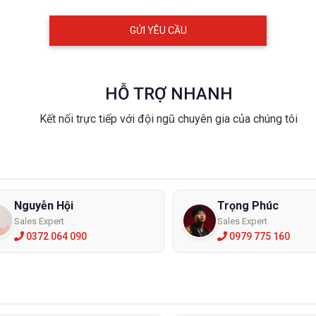
 găng tay cao su chống hóa chất phù hợp
 chí để lựa chọn
i lao động được yêu cầu phải xử lý hóa chất, điều quan trọng là họ p
 hóa chất họ đang xử lý. Găng tay chống hóa chất là một phần của tr
o đôi tay của bạn. Trước khi chọn loại găng chống hóa chất bạn phải
HỖ TRỢ NHANH
 loại hóa chất đang được xử lý ?
Kết nối trực tiếp với đội ngũ chuyên gia của chúng tôi
ng tự nhiên của nó là gì khi tiếp xúc ?
ian tiếp xúc là bao lâu ?
ỉ cần bảo vệ riêng bàn tay, cẳng tay hay cánh tay ?
bàn tay cần loại sần hay trơn để cầm nắm tốt hơn ?
Nguyễn Hội
Trọng Phúc
y chống hóa chất có thể được làm từ các chất liệu cao su khác nha
Sales Expert
Sales Expert
ng lại có thể làm giảm sự thoải mái khi cầm nắm.
0372 064 090
0979 775 160
ay chống hóa chất làm từ chất liệu gì ?
loại găng tay chống hóa chất thông thường hay được người lao động
ay cao su chống hóa chất butyl