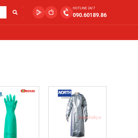
HOTLINE 24/7
090.60189.86