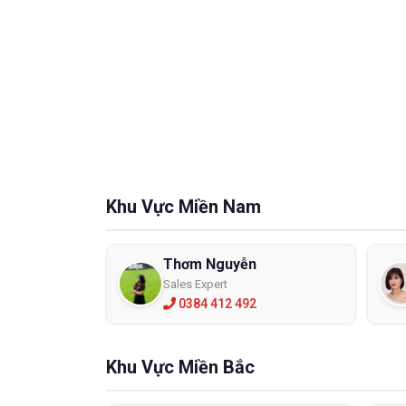
Chọn
Tiêu
Khi ngườ
với loại
toàn ch
- Những
- Phản ứ
- Thời g
Khu Vực Miền Nam
- Bạn ch
- Lòng 
Thơm Nguyễn
Găng ta
Sales Expert
hơn như
0384 412 492
Găng t
Một số 
Khu Vực Miền Bắc
Găng t