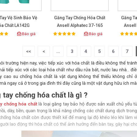
Tay Vệ Sinh Bảo Vệ
Găng Tay Chống Hóa Chất
Găng Ta
óa Chất LA142G
Ansell Alphatec 37-165
Ansell
Báo giá
Báo giá
100%
100%
ting:
Rating:
Rat
<<
<
...
3
4
5
6
7
i trường hiện nay, việc tiếp xúc với hóa chất là điều không thể trá
hải tiếp xúc với các loại hóa chất như dầu rửa bát, nước lau nhà… đ
y cao su chống hóa chất là vật dụng không thể thiếu không chỉ ở 
mà ngay cả ở trong gia đình thì đây cũng là một vật dụng hữu ích mà
 tay chống hóa chất là gì ?
y chống hóa chất
là loại găng tay bảo hộ được sản xuất chủ yếu từ
hồi, dày, bền, quan trọng là khả năng chống các chất dung dịch tron
chống hóa chất còn được thiết kế để mang lại độ khéo léo khi làm v
gười lao động thì hóa chất có thể ảnh hưởng đến bàn tay, gây hại cho