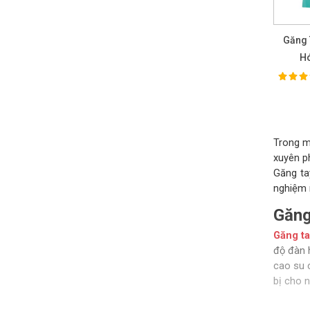
Găng 
H
100%
Ra
Trong mô
xuyên p
Găng ta
nghiệm 
Găng
Găng ta
độ đàn 
cao su 
bị cho n