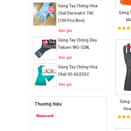
Găng Tay Chống Hóa
Găng 
Chất Dermatril 740
MA
(100 Pcs/box)
100%
Ra
Báo giá
Găng Tay Chống Dầu
Takumi WG-528L
Báo giá
Găng Tay Chống Hóa
Chất 50-AS25GC
Báo giá
Găng 
Thương hiệu
Hóa
100%
Ra