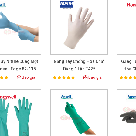
ay Nitrile Dùng Một
Găng Tay Chống Hóa Chất
Găng T
nsell Edge 82-135
Dùng 1 Lần T425
Hóa C
Báo giá
Báo giá
100%
100%
ting:
Rating:
Rat