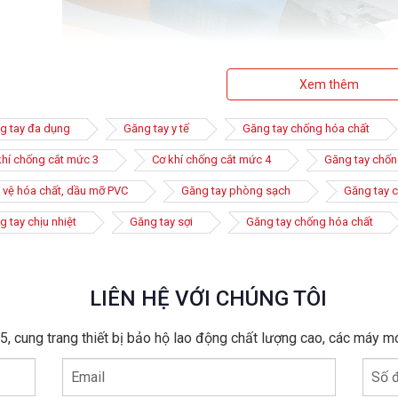
Xem thêm
g tay đa dụng
Găng tay y tế
Găng tay chống hóa chất
khí chống cắt mức 3
Cơ khí chống cắt mức 4
Găng tay chốn
 vệ hóa chất, dầu mỡ PVC
Găng tay phòng sạch
Găng tay c
 tay chịu nhiệt
Găng tay sợi
Găng tay chống hóa chất
LIÊN HỆ VỚI CHÚNG TÔI
 cao su chống hóa chất là loại phổ biến nhất hiện nay vì chúng có đ
, cung trang thiết bị bảo hộ lao động chất lượng cao, các máy m
c hại cực tốt. Bên cạnh đó, các loại găng tay cao su chống hóa chấ
m giác thoải mái khi sử dụng.
Email
Số đ