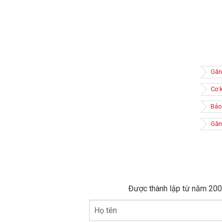
Găn
Cơ 
Bảo
Găng
Găng tay
Được thành lập từ năm 2005
chất độ
việc, cả
Họ tên