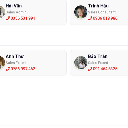
Hải Vân
Trịnh Hậu
Sales Admin
Sales Consultant
0356 531 991
0906 018 986
Anh Thư
Bảo Trân
Sales Expert
Sales Expert
0786 997 462
091 464 8325