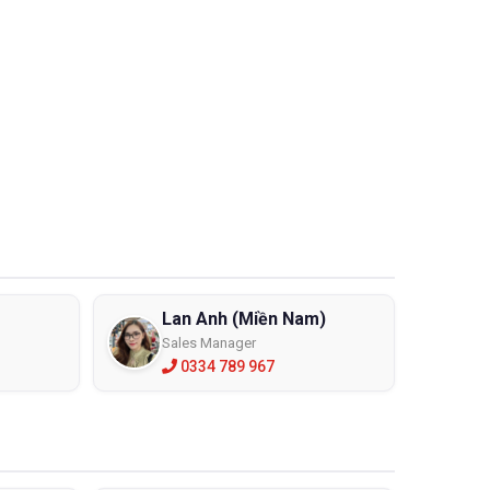
hải được trang bị các thiết bị bảo hộ cá nhân phù hợp
ang bị bảo hộ lao động cá nhân cần thiết để bảo vệ an
 xem xét những vấn đề sau đây:
Lan Anh (Miền Nam)
u, độ dày khác nhau để chống loại các hóa chất tốt
Sales Manager
0334 789 967
 chọn sử dụng: