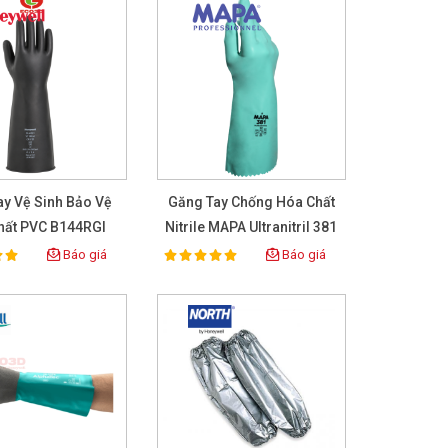
ay Vệ Sinh Bảo Vệ
Găng Tay Chống Hóa Chất
hất PVC B144RGI
Nitrile MAPA Ultranitril 381
Báo giá
Báo giá
100%
ing:
Rating: