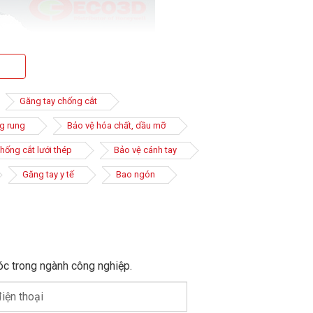
Găng tay chống cắt
g rung
Bảo vệ hóa chất, dầu mỡ
hống cắt lưới thép
Bảo vệ cánh tay
Găng tay y tế
Bao ngón
ộ đàn hồi, dày, bền, quan trọng là khả năng chống các
óc trong ngành công nghiệp.
t còn được thiết kế để mang lại độ khéo léo khi làm
iện thoại