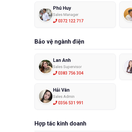
Phú Huy
Đây là l
Sales Manager
dụng bảo
0372 122 717
quá trìn
Găng t
Bảo vệ ngành điện
Lan Anh
Sales Supervisor
0383 756 304
Hải Vân
Sales Admin
0356 531 991
Hợp tác kinh doanh