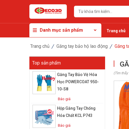
Danh mục sản phẩm
Trang chủ
Trang chủ
Găng tay bảo hộ lao động
Găng t
Top sản phẩm
GĂ
(Tìm thấy
Găng Tay Bảo Vệ Hóa
Học POWERCOAT 950-
10-S8
Báo giá
Hộp Găng Tay Chống
Hóa Chất KCL P743
Báo giá