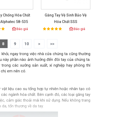
y Chống Hóa Chất
Găng Tay Vệ Sinh Bảo Vệ
 Alphatec 58-535
Hóa Chất SSS
Báo giá
Báo giá
100%
ing:
Rating:
8
9
10
>
>>
nh khỏi, ngay trong việc nhà cửa chúng ta cũng thường
iều này phần nào ảnh hưởng đến đôi tay của chúng ta.
trong các xưởng sản xuất, xí nghiệp hay phòng thí
 chị em nên có.
 vật liệu cao su tổng hợp tự nhiên hoặc nhân tạo có
g các ngành hóa chất. Bên cạnh đó, các loại găng tay
iệc, cảm giác thoải mái khi sử dụng. Nếu không trang
 da, tổn thương về da tay.