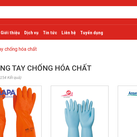
Giới thiệu
Dịch vụ
Tin tức
Liên hệ
Tuyển dụng
ay chống hóa chất
NG TAY CHỐNG HÓA CHẤT
 154 Kết quả)