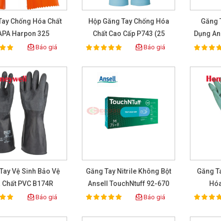
Tay Chống Hóa Chất
Hộp Găng Tay Chống Hóa
Găng T
PA Harpon 325
Chất Cao Cấp P743 (25
Dụng An
Pairs/box)
Báo giá
Báo giá
100%
100%
ting:
Rating:
Rat
Tay Vệ Sinh Bảo Vệ
Găng Tay Nitrile Không Bột
Găng T
 Chất PVC B174R
Ansell TouchNtuff 92-670
Hóa
Báo giá
Báo giá
100%
100%
ting:
Rating:
Rat