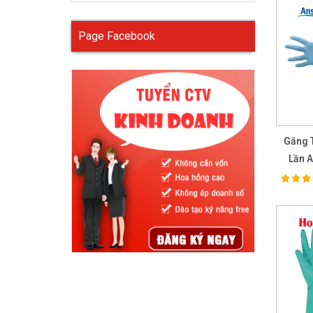
Page Facebook
Găng T
Lần A
100%
Ra