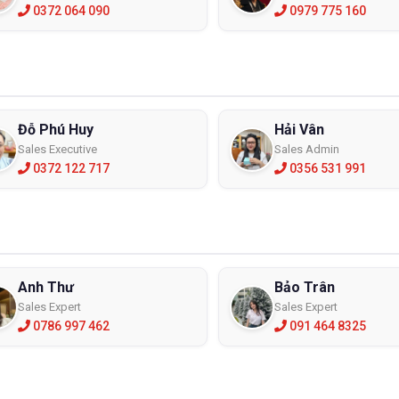
0372 064 090
0979 775 160
Đỗ Phú Huy
Hải Vân
Sales Executive
Sales Admin
0372 122 717
0356 531 991
Anh Thư
Bảo Trân
Sales Expert
Sales Expert
0786 997 462
091 464 8325