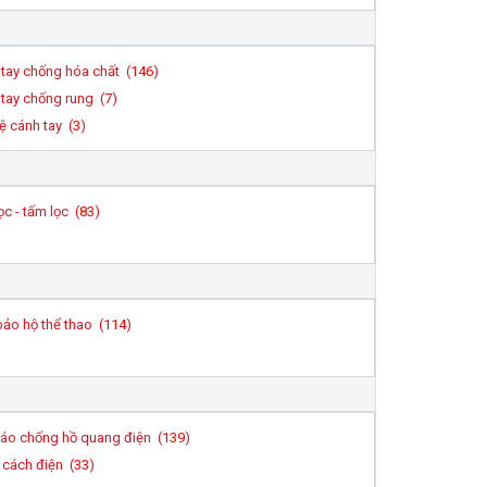
tay chống hóa chất (
146
)
tay chống rung (
7
)
ệ cánh tay (
3
)
ọc - tấm lọc (
83
)
ảo hộ thể thao (
114
)
áo chống hồ quang điện (
139
)
cách điện (
33
)