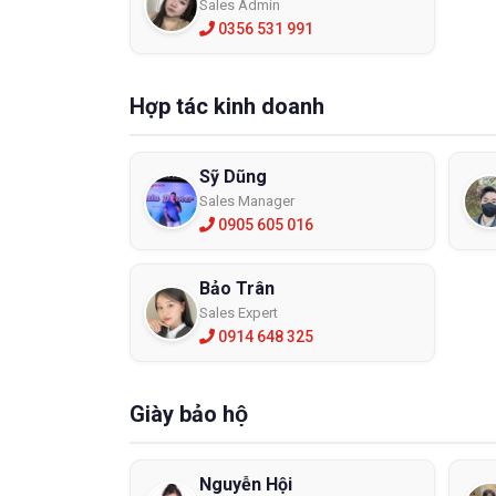
Sales Admin
0356 531 991
Hợp tác kinh doanh
Sỹ Dũng
Sales Manager
0905 605 016
Bảo Trân
Sales Expert
0914 648 325
Giày bảo hộ
Nguyễn Hội