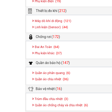
Phụ kiện điện (
19
)
Thiết bị đo khí
(
212
)
Máy dò khí di động (
121
)
Linh kiện (Sensor) (
44
)
Chống rơi
(
172
)
Đai An Toàn (
64
)
Phụ kiện khác (
37
)
Quần áo bảo hộ
(
147
)
Quần áo phản quang (
6
)
Quần áo chịu nhiệt (
36
)
Bảo vệ nhiệt
(
16
)
Trùm đầu chịu nhiệt (
3
)
Quần áo chống cháy và chịu nhiệt (
6
)