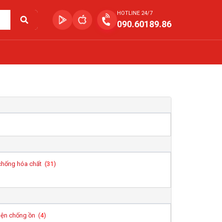
HOTLINE 24/7
090.60189.86
chống hóa chất (
31
)
iện chống ồn (
4
)