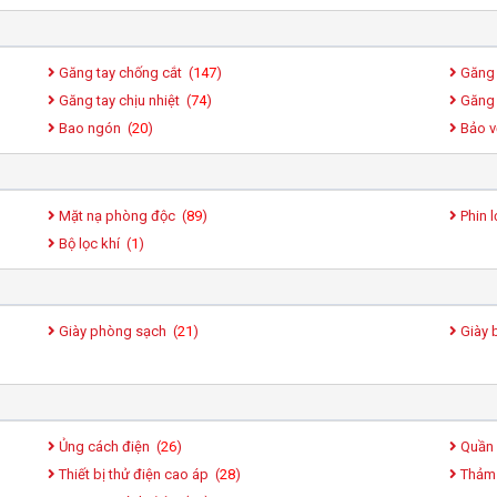
Găng tay chống cắt (
147
)
Găng 
Găng tay chịu nhiệt (
74
)
Găng 
Bao ngón (
20
)
Bảo v
Mặt nạ phòng độc (
89
)
Phin l
Bộ lọc khí (
1
)
Giày phòng sạch (
21
)
Giày b
Ủng cách điện (
26
)
Quần 
Thiết bị thử điện cao áp (
28
)
Thảm 