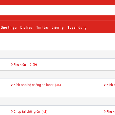
Giới thiệu
Dịch vụ
Tin tức
Liên hệ
Tuyển dụng
Phụ kiện mũ (
9
)
Kính bảo hộ chống tia laser (
34
)
Kính 
Chụp tai chống ồn (
42
)
Phụ k