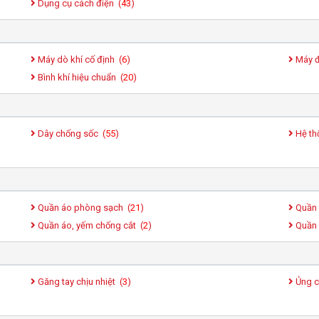
Dụng cụ cách điện (
43
)
Máy dò khí cố định (
6
)
Máy đ
Bình khí hiệu chuẩn (
20
)
Dây chống sốc (
55
)
Hệ th
Quần áo phòng sạch (
21
)
Quần 
Quần áo, yếm chống cắt (
2
)
Quần 
Găng tay chịu nhiệt (
3
)
Ủng ch