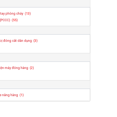
tay phòng cháy (
13
)
 (PCCC) (
55
)
bị đóng cắt dân dụng (
3
)
iện máy đóng hàng (
2
)
e nâng hàng (
1
)