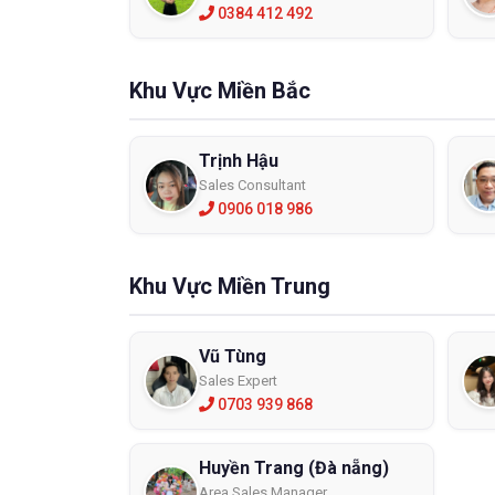
0384 412 492
Khu Vực Miền Bắc
Trịnh Hậu
Sales Consultant
0906 018 986
Khu Vực Miền Trung
Vũ Tùng
Sales Expert
0703 939 868
Huyền Trang (Đà nẵng)
Area Sales Manager