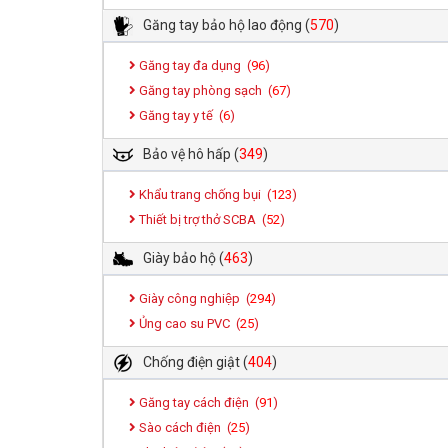
Găng tay bảo hộ lao động
(
570
)
Găng tay đa dụng (
96
)
Găng tay phòng sạch (
67
)
Găng tay y tế (
6
)
Bảo vệ hô hấp
(
349
)
Khẩu trang chống bụi (
123
)
Thiết bị trợ thở SCBA (
52
)
Giày bảo hộ
(
463
)
Giày công nghiệp (
294
)
Ủng cao su PVC (
25
)
Chống điện giật
(
404
)
Găng tay cách điện (
91
)
Sào cách điện (
25
)