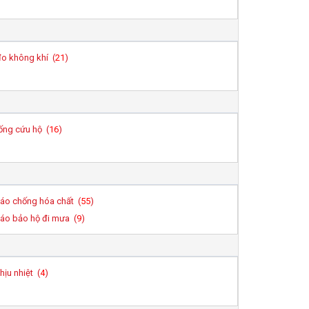
o không khí (
21
)
ống cứu hộ (
16
)
áo chống hóa chất (
55
)
áo bảo hộ đi mưa (
9
)
ịu nhiệt (
4
)