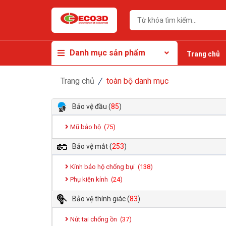
Danh mục sản phẩm
Trang chủ
Trang chủ
toàn bộ danh mục
Bảo vệ đầu
(
85
)
Mũ bảo hộ (
75
)
Bảo vệ mắt
(
253
)
Kính bảo hộ chống bụi (
138
)
Phụ kiện kính (
24
)
Bảo vệ thính giác
(
83
)
Nút tai chống ồn (
37
)