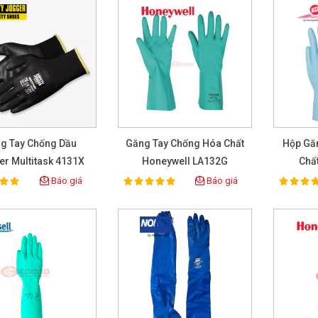
g Tay Chống Dầu
Găng Tay Chống Hóa Chất
Hộp Gă
r Multitask 4131X
Honeywell LA132G
Chấ
Báo giá
Báo giá
100%
100%
ting:
Rating:
Rat