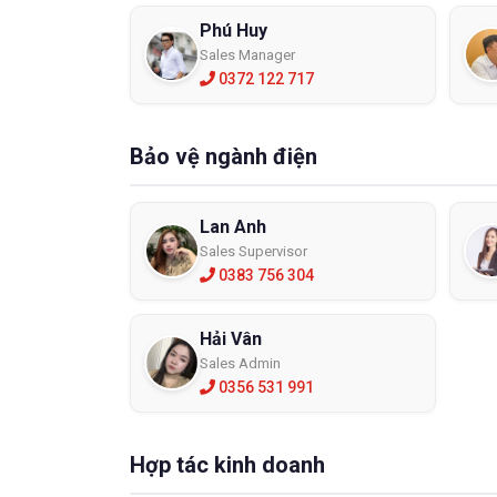
Phú Huy
Đây là l
Sales Manager
dụng bảo
0372 122 717
quá trìn
Găng t
Bảo vệ ngành điện
Lan Anh
Sales Supervisor
0383 756 304
Hải Vân
Sales Admin
0356 531 991
Hợp tác kinh doanh