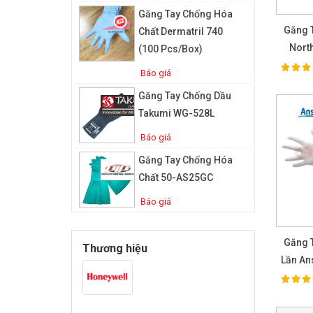
Găng Tay Chống Hóa
Găng 
Chất Dermatril 740
Nort
(100 Pcs/box)
100%
Ra
Báo giá
Găng Tay Chống Dầu
Takumi WG-528L
Báo giá
Găng Tay Chống Hóa
Chất 50-AS25GC
Báo giá
Găng T
Thương hiệu
Lần An
205 
100%
Ra