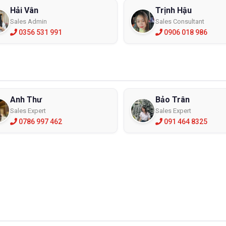
Hải Vân
Trịnh Hậu
Sales Admin
Sales Consultant
0356 531 991
0906 018 986
Anh Thư
Bảo Trân
Sales Expert
Sales Expert
0786 997 462
091 464 8325