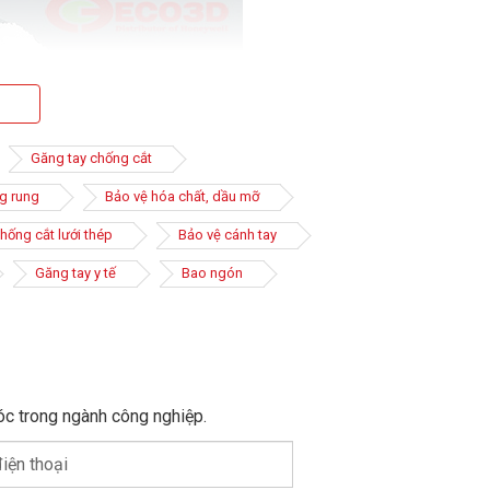
Găng tay chống cắt
g rung
Bảo vệ hóa chất, dầu mỡ
hống cắt lưới thép
Bảo vệ cánh tay
Găng tay y tế
Bao ngón
ộ đàn hồi, dày, bền, quan trọng là khả năng chống các
óc trong ngành công nghiệp.
t còn được thiết kế để mang lại độ khéo léo khi làm
iện thoại