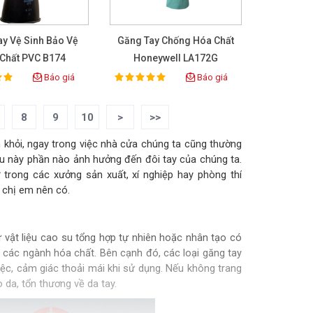
ay Vệ Sinh Bảo Vệ
Găng Tay Chống Hóa Chất
Chất PVC B174
Honeywell LA172G
Báo giá
Báo giá
100%
ing:
Rating:
8
9
10
>
>>
nh khỏi, ngay trong việc nhà cửa chúng ta cũng thường
iều này phần nào ảnh hưởng đến đôi tay của chúng ta.
trong các xưởng sản xuất, xí nghiệp hay phòng thí
 chị em nên có.
 vật liệu cao su tổng hợp tự nhiên hoặc nhân tạo có
g các ngành hóa chất. Bên cạnh đó, các loại găng tay
iệc, cảm giác thoải mái khi sử dụng. Nếu không trang
 da, tổn thương về da tay.