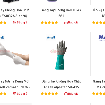
Tay Chống Hóa Chất
Găng Tay Chống Dầu TOWA
Bảo Vệ C
h 8Y3032A Size 9Q
581
K
Báo giá
Báo giá
100%
100%
ting:
Rating:
Rat
ay Nitrile Dùng Một
Găng Tay Chống Hóa Chất
Găng Ta
sell VersaTouch 92-
Ansell Alphatec 58-435
MAPA
Màu Trắng (Hộp 50
Báo giá
Báo giá
100%
100%
ting:
Rating:
Rat
Đôi)