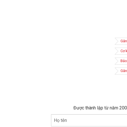
Găn
Cơ 
Bảo
Găng
Găng tay
Được thành lập từ năm 2005
chất độ
việc, cả
Họ tên