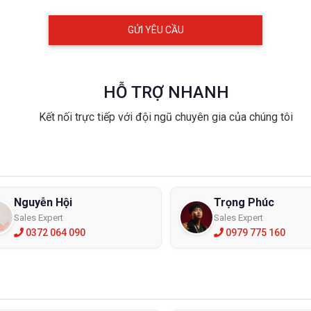
 găng tay cao su chống hóa chất phù hợp
 chí để lựa chọn
i lao động được yêu cầu phải xử lý hóa chất, điều quan trọng là họ p
 hóa chất họ đang xử lý. Găng tay chống hóa chất là một phần của tr
o đôi tay của bạn. Trước khi chọn loại găng chống hóa chất bạn phải
HỖ TRỢ NHANH
 loại hóa chất đang được xử lý ?
Kết nối trực tiếp với đội ngũ chuyên gia của chúng tôi
ng tự nhiên của nó là gì khi tiếp xúc ?
ian tiếp xúc là bao lâu ?
ỉ cần bảo vệ riêng bàn tay, cẳng tay hay cánh tay ?
bàn tay cần loại sần hay trơn để cầm nắm tốt hơn ?
Nguyễn Hội
Trọng Phúc
y chống hóa chất có thể được làm từ các chất liệu cao su khác nha
Sales Expert
Sales Expert
ng lại có thể làm giảm sự thoải mái khi cầm nắm.
0372 064 090
0979 775 160
ay chống hóa chất làm từ chất liệu gì ?
loại găng tay chống hóa chất thông thường hay được người lao động
ay cao su chống hóa chất butyl