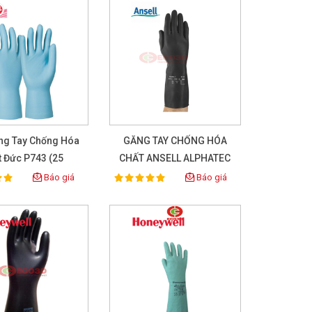
ng Tay Chống Hóa
GĂNG TAY CHỐNG HÓA
t Đức P743 (25
CHẤT ANSELL ALPHATEC
Pairs/box)
87-118
Báo giá
Báo giá
100%
ing:
Rating: