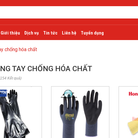
Giới thiệu
Dịch vụ
Tin tức
Liên hệ
Tuyển dụng
ay chống hóa chất
NG TAY CHỐNG HÓA CHẤT
 154 Kết quả)