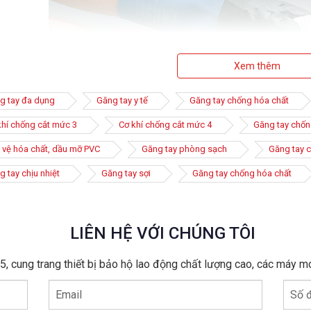
Xem thêm
g tay đa dụng
Găng tay y tế
Găng tay chống hóa chất
khí chống cắt mức 3
Cơ khí chống cắt mức 4
Găng tay chốn
 vệ hóa chất, dầu mỡ PVC
Găng tay phòng sạch
Găng tay c
 tay chịu nhiệt
Găng tay sợi
Găng tay chống hóa chất
LIÊN HỆ VỚI CHÚNG TÔI
 cao su chống hóa chất là loại phổ biến nhất hiện nay vì chúng có đ
, cung trang thiết bị bảo hộ lao động chất lượng cao, các máy m
c hại cực tốt. Bên cạnh đó, các loại găng tay cao su chống hóa chấ
m giác thoải mái khi sử dụng.
Email
Số đ