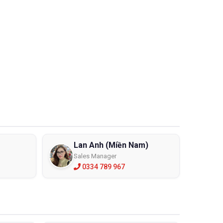
hải được trang bị các thiết bị bảo hộ cá nhân phù hợp
ang bị bảo hộ lao động cá nhân cần thiết để bảo vệ an
 xem xét những vấn đề sau đây:
Lan Anh (Miền Nam)
u, độ dày khác nhau để chống loại các hóa chất tốt
Sales Manager
0334 789 967
 chọn sử dụng: