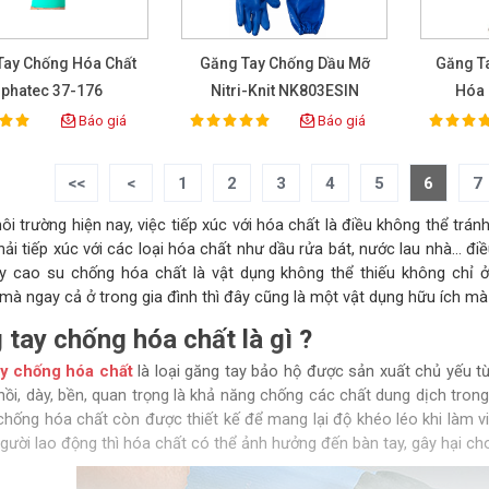
Tay Chống Hóa Chất
Găng Tay Chống Dầu Mỡ
Găng T
lphatec 37-176
Nitri-Knit NK803ESIN
Hóa 
Báo giá
Báo giá
100%
100%
ting:
Rating:
Rat
<<
<
1
2
3
4
5
6
7
i trường hiện nay, việc tiếp xúc với hóa chất là điều không thể trá
hải tiếp xúc với các loại hóa chất như dầu rửa bát, nước lau nhà… đ
y cao su chống hóa chất là vật dụng không thể thiếu không chỉ ở 
mà ngay cả ở trong gia đình thì đây cũng là một vật dụng hữu ích mà
 tay chống hóa chất là gì ?
y chống hóa chất
là loại găng tay bảo hộ được sản xuất chủ yếu từ
hồi, dày, bền, quan trọng là khả năng chống các chất dung dịch tron
chống hóa chất còn được thiết kế để mang lại độ khéo léo khi làm v
gười lao động thì hóa chất có thể ảnh hưởng đến bàn tay, gây hại cho