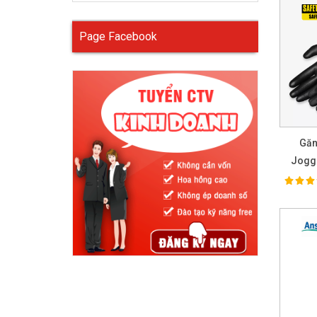
Page Facebook
Găn
Jogge
100%
Ra