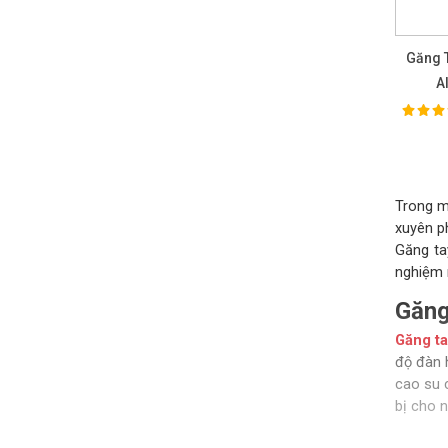
Găng 
A
100%
Ra
Trong mô
xuyên p
Găng ta
nghiệm 
Găng
Găng ta
độ đàn 
cao su 
bị cho n