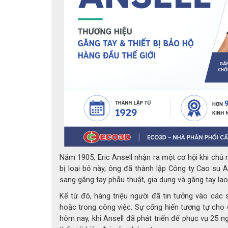
TIÊU 
Năm 1905, Eric Ansell nhận ra một cơ hội khi chủ
bị loại bỏ này, ông đã thành lập Công ty Cao su 
Chỉ thị châu Âu 89/686 / EEC
sang găng tay phẫu thuật, gia dụng và găng tay la
EN 420: 2003 + A1: 2009
EN 374: 2003: ABC
Kể từ đó, hàng triệu người đã tin tưởng vào các
EN ISO 3741: 2016 Loại A (ABCEFGHIMS)
hoặc trong công việc. Sự cống hiến tương tự cho c
EN ISO 3745: 2016
hôm nay, khi Ansell đã phát triển để phục vụ 25 