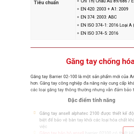
Chỉ Thị Châu Âu 89/686 / 
Tiêu chuẩn
EN 420: 2003 + A1: 2009
EN 374: 2003: ABC
EN ISO 374-1: 2016 Loại 
EN ISO 374-5: 2016
Găng tay chống hóa
Găng tay Barrier 02-100 là một sản phẩm mới của Ans
hơn. Găng tay công nghiệp đa năng này cung cấp khán
các loại găng tay thông thường nhưng vẫn đảm bảo tí
Đặc điểm tính năng
Găng tay ansell alphatec 2100 được thiết kế đ
biệt để bảo vệ bàn tay khỏi các loại hóa chất kh
việc
Găng tay bảo hộ ansell
barrier 02100 có thiết kế