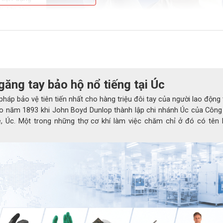
i khi làm
 một loạt
ác dịch vụ
 riêng để
găng tay bảo hộ nổ tiếng tại Úc
háp bảo vệ tiên tiến nhất cho hàng triệu đôi tay của người lao động t
 vào năm 1893 khi John Boyd Dunlop thành lập chi nhánh Úc của Công 
, Úc. Một trong những thợ cơ khí làm việc chăm chỉ ở đó có tên l
Ứng dụng
Trong những môi trường có chứa những loại hóa c
và khắc nghiệt thì việc bảo vệ bàn tay khi sử dụng là
làm đầu tiên.
Găng tay chống hóa chất
Ansell Barrie
được sản xuất nhằm đáp ứng nhu cầu trên. Với thiết 
02-100 cho phép người sử dụng tự tin khi làm các c