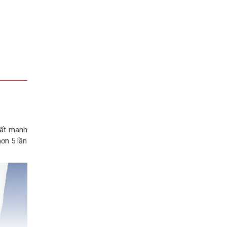
hất mạnh
hơn 5 lần