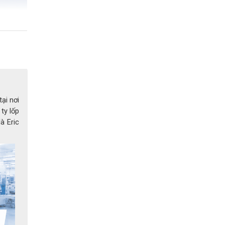
ại nơi
ty lốp
à Eric
hất mạnh
 điều cần
r 02-100
kế 5 lớp
ông việc