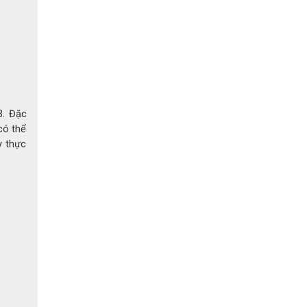
3. Đặc
có thể
y thực