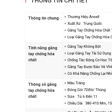
THÔNG TIN CHI TIẾT
Thương Hiệu Ansell
Thông tin chung
Xuất Xứ : Trung Quốc
Găng Tay Chống Hóa Chất 
Loại Găng Tay Chống Hóa 
Găng Tay Không Bột
Tính năng găng
Loại Găng Tay Tái Sử Dụng
tay chống hóa
chất
Chống Tác Động Cơ Học Tố
Găng Tay Được Bảo Vệ Vĩn
Có Khả Năng Chống Lại Nh
Màu Trắng
Thông số găng
Đóng Gói 72đôi/ Thùng
tay chống hóa
chất
Size : Từ 6 Đến 11
Chiều Dài : 380-410 Mm, 1