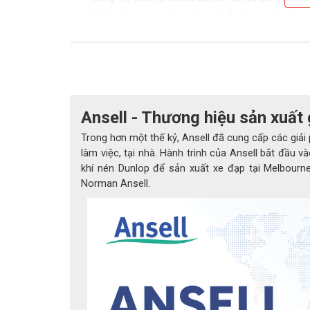
dành riêng cho tay giúp cải thiện sự thoải má
việc.
Găng tay bảo hộ công nhân
02100 thích hợp cho
các ứng dụng, từ chế tạo ô tô và kim loại đến c
khẩn cấp và làm sạch môi trường
Mỗi găng tay được kiểm tra áp suất không khí
kiểm tra và đảm bảo tối ưu
Ansell - Thương hiệu sản xuất 
Trong hơn một thế kỷ, Ansell đã cung cấp các giải p
làm việc, tại nhà. Hành trình của Ansell bắt đầu
khí nén Dunlop để sản xuất xe đạp tại Melbourne
Norman Ansell.