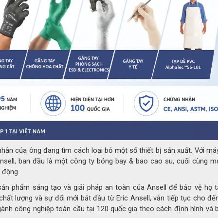
của mình có liên quan đến hóa chất mà vẫn cung 
khả năng linh hoạt và thoải mái cho bàn tay người sử 
Găng tay bảo hộ Ansell
Barrier 2-100 phù hợp sử dụ
các ngành công nghiệp nặng chứa nhiều hóa chất như
hóa chất, phòng nghiên cứ khoa học, Xí nghiệp xử lý n
chế tạo kim loại, luyện kim, các nhà máy lọc dầu ...v....v..
CHUẨN CHỨNG NHẬN
 nhân của ông đang tìm cách loại bỏ một số thiết bị sản xuất. Với m
Ansell, ban đầu là một công ty bóng bay & bao cao su, cuối cùng m
o động.
 sản phẩm sáng tạo và giải pháp an toàn của Ansell để bảo vệ họ t
hất lượng và sự đổi mới bắt đầu từ Eric Ansell, vẫn tiếp tục cho đế
ngành công nghiệp toàn cầu tại 120 quốc gia theo cách định hình và 