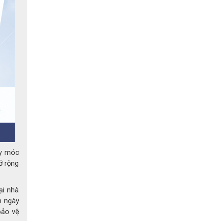
cấp thêm
dụng
ng trong
 : Xưởng
ước thải,
..
áy móc
ở rộng
ại nhà
n ngày
bảo vệ