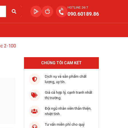
HOTLINE 24/7
090.60189.86
ec 2-100
CHÚNG TÔI CAM KẾT
Dịch vụ và sản phẩm chất
lượng, uy tín.
Giá cả hợp lý, cạnh tranh nhất
thị trường.
Đội ngũ nhân viên thân thiện,
nhiệt tình.
Tư vấn miễn phí cho quý