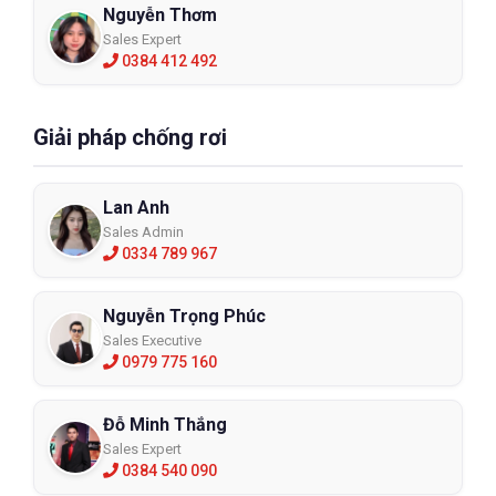
Nguyễn Thơm
Sales Expert
0384 412 492
Giải pháp chống rơi
Lan Anh
Sales Admin
0334 789 967
Nguyễn Trọng Phúc
Sales Executive
0979 775 160
Đỗ Minh Thắng
Sales Expert
0384 540 090