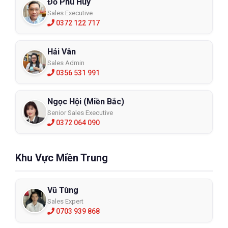
Đỗ Phú Huy
Sales Executive
0372 122 717
Hải Vân
Sales Admin
0356 531 991
Ngọc Hội (Miền Bắc)
Senior Sales Executive
0372 064 090
Khu Vực Miền Trung
Vũ Tùng
Sales Expert
0703 939 868