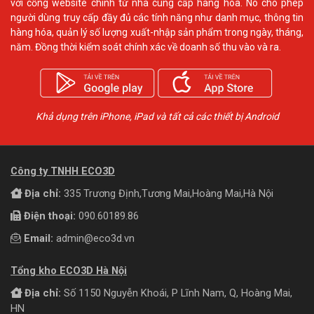
với cổng website chính từ nhà cung cấp hàng hóa. Nó cho phép
người dùng truy cấp đầy đủ các tính năng như danh mục, thông tin
hàng hóa, quản lý số lượng xuất-nhập sản phẩm trong ngày, tháng,
năm. Đồng thời kiểm soát chính xác về doanh số thu vào và ra.
Khả dụng trên iPhone, iPad và tất cả các thiết bị Android
Công ty TNHH ECO3D
Địa chỉ:
335 Trương Định,Tương Mai,Hoàng Mai,Hà Nội
Điện thoại:
090.60189.86
Email:
admin@eco3d.vn
Tổng kho ECO3D Hà Nội
Địa chỉ:
Số 1150 Nguyễn Khoái, P Lĩnh Nam, Q, Hoàng Mai,
HN