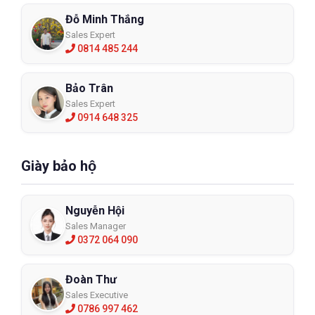
Đỗ Minh Thắng
Sales Expert
0814 485 244
Bảo Trân
Sales Expert
0914 648 325
Giày bảo hộ
Nguyễn Hội
Sales Manager
0372 064 090
Đoàn Thư
Sales Executive
0786 997 462