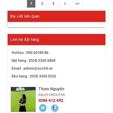
1
2
3
>
>>
Bài viết liên quan
Liên hệ đặt hàng
Hotline :
090.60189.86
Đặt hàng : (024) 3260.6868
Email :
admin@eco3d.vn
Kho hàng : (024) 3636 0326
Thơm Nguyễn
SALES EXECUTIVE
0384 412 492