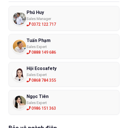
Phú Huy
Sales Manager
0372 122 717
Tuấn Phạm
Sales Expert
0888 149 686
Hội Ecosafety
Sales Expert
0868 784 355
Ngọc Tiên
Sales Expert
0986 151 363
Bảo vệ ngành điện