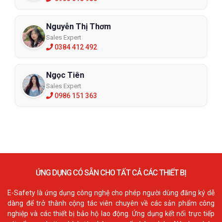
Nguyễn Thị Thơm
Sales Expert
0384 412 492
Ngọc Tiên
Sales Expert
0986 151 363
ỨNG DỤNG CÓ SẴN CHO TẤT CẢ CÁC THIẾT BỊ
E-Safety là ứng dụng công nghệ cho phép người dùng đăng ký dễ
dàng để trở thành cộng tác viên chuyên về các sản phẩm công
nghiệp và các thiết bị bảo hộ lao động. Ứng dụng kết nối trực tiếp