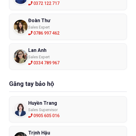
0372 122 717
Đoàn Thư
Sales Expert
0786 997 462
Lan Anh
Sales Expert
0334 789 967
Găng tay bảo hộ
Huyền Trang
Sales Supervisor
0905 605 016
Trịnh Hậu