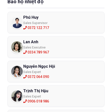
Bảo hộ nhiệt độ
Phú Huy
Sales Supervisor
0372 122 717
Lan Anh
Sales Executive
0334 789 967
Nguyễn Ngọc Hội
Sales Expert
0372 064 090
Trịnh Thị Hậu
Sales Expert
0906 018 986