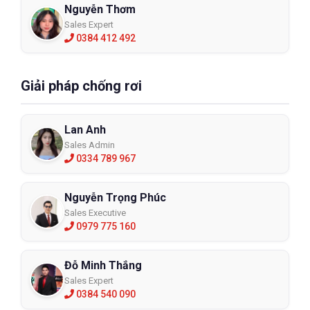
Nguyễn Thơm
Sales Expert
0384 412 492
Giải pháp chống rơi
Lan Anh
Sales Admin
0334 789 967
Nguyễn Trọng Phúc
Sales Executive
0979 775 160
Đỗ Minh Thắng
Sales Expert
0384 540 090