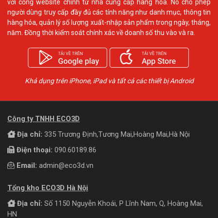
với cổng website chính từ nhà cung cấp hàng hóa. Nó cho phép
người dùng truy cấp đầy đủ các tính năng như danh mục, thông tin
hàng hóa, quản lý số lượng xuất-nhập sản phẩm trong ngày, tháng,
năm. Đồng thời kiểm soát chính xác về doanh số thu vào và ra.
Khả dụng trên iPhone, iPad và tất cả các thiết bị Android
Công ty TNHH ECO3D
Địa chỉ:
335 Trương Định,Tương Mai,Hoàng Mai,Hà Nội
Điện thoại:
090.60189.86
Email:
admin@eco3d.vn
Tổng kho ECO3D Hà Nội
Địa chỉ:
Số 1150 Nguyễn Khoái, P Lĩnh Nam, Q, Hoàng Mai,
HN