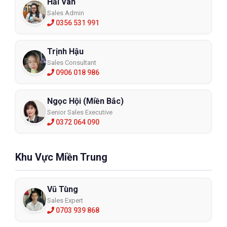
Hải Vân
Sales Admin
0356 531 991
Trịnh Hậu
Sales Consultant
0906 018 986
Ngọc Hội (Miền Bắc)
Senior Sales Executive
0372 064 090
Khu Vực Miền Trung
Vũ Tùng
Sales Expert
0703 939 868