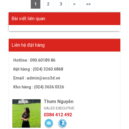
1
2
3
>
>>
Bài viết liên quan
Liên hệ đặt hàng
Hotline :
090.60189.86
Đặt hàng : (024) 3260.6868
Email :
admin@eco3d.vn
Kho hàng : (024) 3636 0326
Thơm Nguyễn
SALES EXECUTIVE
0384 412 492