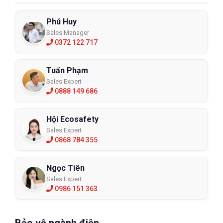
Phú Huy
Sales Manager
0372 122 717
Tuấn Phạm
Sales Expert
0888 149 686
Hội Ecosafety
Sales Expert
0868 784 355
Ngọc Tiên
Sales Expert
0986 151 363
Bảo vệ ngành điện