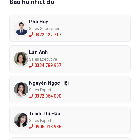
Bảo hộ nhiệt độ
Phú Huy
Sales Supervisor
0372 122 717
Lan Anh
Sales Executive
0334 789 967
Nguyễn Ngọc Hội
Sales Expert
0372 064 090
Trịnh Thị Hậu
Sales Expert
0906 018 986