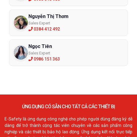
Nguyễn Thị Thơm
Sales Expert
0384 412 492
Ngọc Tiên
Sales Expert
0986 151 363
ỨNG DỤNG CÓ SẴN CHO TẤT CẢ CÁC THIẾT BỊ
E-Safety là ứng dụng công nghệ cho phép người dùng đăng ký dễ
dàng để trở thành cộng tác viên chuyên về các sản phẩm công
nghiệp và các thiết bị bảo hộ lao động. Ứng dụng kết nối trực tiếp