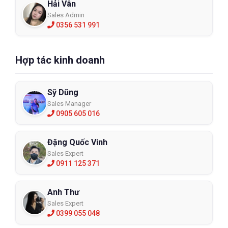
Hải Vân
Sales Admin
0356 531 991
Hợp tác kinh doanh
Sỹ Dũng
Sales Manager
0905 605 016
Đặng Quốc Vinh
Sales Expert
0911 125 371
Anh Thư
Sales Expert
0399 055 048