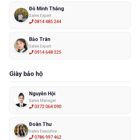
Đỗ Minh Thắng
Sales Expert
0814 485 244
Bảo Trân
Sales Expert
0914 648 325
Giày bảo hộ
Nguyễn Hội
Sales Manager
0372 064 090
Đoàn Thư
Sales Executive
0786 997 462