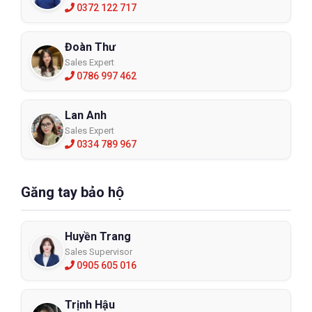
0372 122 717
Đoàn Thư
Sales Expert
0786 997 462
Lan Anh
Sales Expert
0334 789 967
Găng tay bảo hộ
Huyền Trang
Sales Supervisor
0905 605 016
Trịnh Hậu