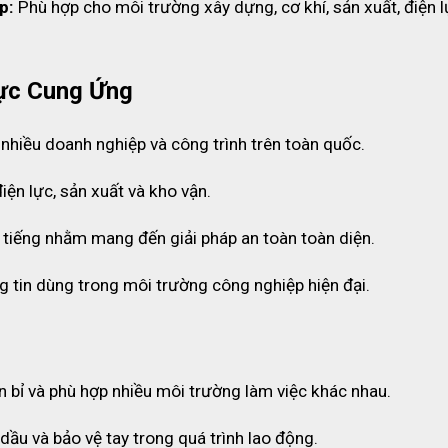
sạch sẽ, hỗ trợ nâng cao chất lượng sản phẩm và hạn chế nguy cơ nh
p:
 Phù hợp cho môi trường xây dựng, cơ khí, sản xuất, điện l
ực Cung Ứng
 chứa latex nên hạn chế nguy cơ kích ứng da khi sử dụng liên tục tr
chống rách, chống thủng và chống hóa chất nhẹ tốt hơn nhiều loại g
 nhiều doanh nghiệp và công trình trên toàn quốc.
lại cảm giác thao tác linh hoạt.
iện lực, sản xuất và kho vận.
 tiếng nhằm mang đến giải pháp an toàn toàn diện.
uận tiện hơn trong quá trình thao tác và thay găng. Phần cổ tay se v
g quá trình sử dụng.
g tin dùng trong môi trường công nghiệp hiện đại.
và cẳng tay khi làm việc trong môi trường phòng sạch hoặc môi trườn
ền bỉ và phù hợp nhiều môi trường làm việc khác nhau.
ụi và tạp chất trong quá trình sử dụng. Điều này đặc biệt quan trọng
u cầu kiểm soát độ sạch nghiêm ngặt.
dầu và bảo vệ tay trong quá trình lao động.