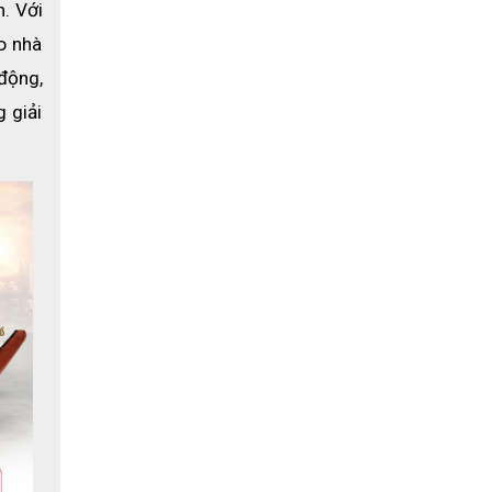
. Với 
 nhà 
động, 
giải 