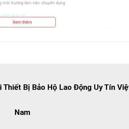
ng môi trường làm việc chuyên dụng.
 toàn quốc tế
Xem thêm
TAY PHÒNG SẠCH CHỐNG TĨNH ĐIỆN NIT
 Thiết Bị Bảo Hộ Lao Động Uy Tín Việt
15, ASTM D3577, ASTM D6319, EN 455-1&2, FDA Food Contact
Nam