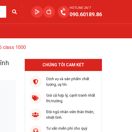
HOTLINE 24/7
090.60189.86
26 class 1000
ĩnh
CHÚNG TÔI CAM KẾT
Dịch vụ và sản phẩm chất
lượng, uy tín.
Giá cả hợp lý, cạnh tranh nhất
thị trường.
Đội ngũ nhân viên thân thiện,
nhiệt tình.
Tư vấn miễn phí cho quý