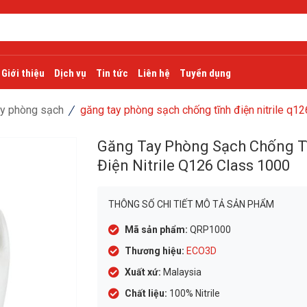
Giới thiệu
Dịch vụ
Tin tức
Liên hệ
Tuyển dụng
ay phòng sạch
găng tay phòng sạch chống tĩnh điện nitrile q1
Găng Tay Phòng Sạch Chống T
Điện Nitrile Q126 Class 1000
THÔNG SỐ CHI TIẾT MÔ TẢ SẢN PHẨM
Mã sản phẩm:
QRP1000
Thương hiệu:
ECO3D
Xuất xứ:
Malaysia
Chất liệu:
100% Nitrile