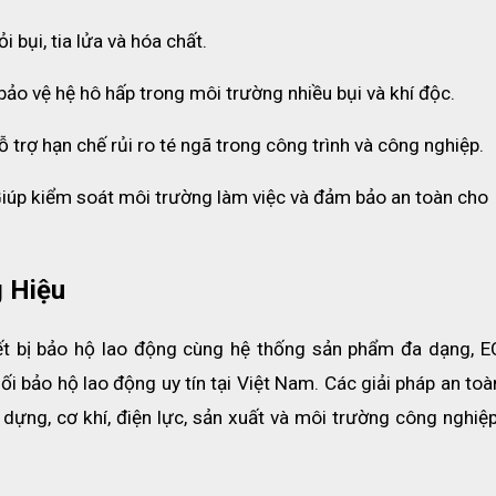
ải mái và dễ chịu hơn khi sử dụng liên tục trong thời gian dài.
i bụi, tia lửa và hóa chất.
 bảo vệ hệ hô hấp trong môi trường nhiều bụi và khí độc.
ỗ trợ hạn chế rủi ro té ngã trong công trình và công nghiệp.
iúp kiểm soát môi trường làm việc và đảm bảo an toàn cho 
 Hiệu
hiết bị bảo hộ lao động cùng hệ thống sản phẩm đa dạng, E
ối bảo hộ lao động uy tín tại Việt Nam. Các giải pháp an toà
ng, cơ khí, điện lực, sản xuất và môi trường công nghiệp 