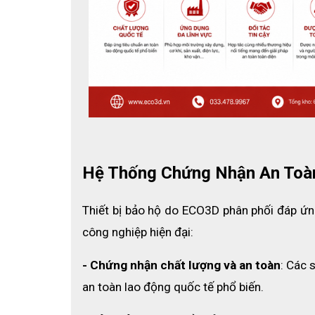
2. ĐẶC ĐIỂM NỔI BẬT CỦA GĂNG
Chống tĩnh điện hiệu quả
Hệ Thống Chứng Nhận An Toà
Găng tay phòng sạch chống tĩnh điện Nitrile QRP1000
việc. Điều này giúp giảm nguy cơ hư hỏng linh kiện đi
Thiết bị bảo hộ do ECO3D phân phối đáp ứng
Đây là giải pháp phù hợp cho các môi trường sản xuấ
công nghiệp hiện đại:
Độ sạch đạt chuẩn Class 1000
- Chứng nhận chất lượng và an toàn
: Các 
Sản phẩm được sản xuất theo tiêu chuẩn phòng sạch
an toàn lao động quốc tế phổ biến.
phát sinh trong quá trình sử dụng.