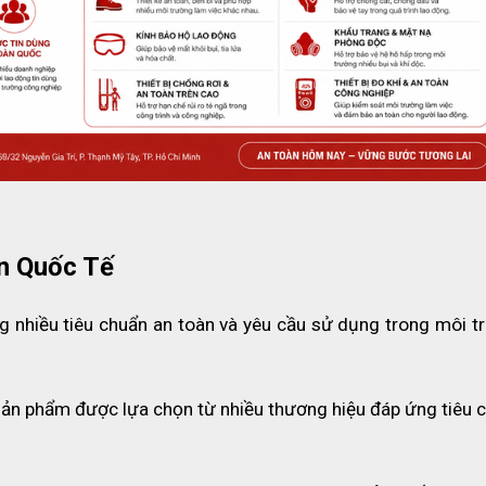
 TAY PHÒNG SẠCH NITRILE QRP1000
n Quốc Tế
 có khả năng kiểm soát và hạn chế phát sinh tĩnh điện trong quá tr
ện tử, vi mạch và các thiết bị nhạy cảm do hiện tượng phóng tĩnh điện
 nhiều tiêu chuẩn an toàn và yêu cầu sử dụng trong môi tr
t điện tử, bán dẫn và công nghệ cao yêu cầu độ chính xác nghiêm ng
sản phẩm được lựa chọn từ nhiều thương hiệu đáp ứng tiêu c
 ISO 6 – Class 1000 nhằm hạn chế tối đa bụi mịn, tạp chất và vi s