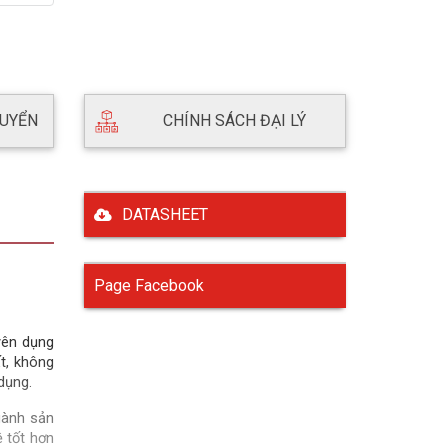
HUYỂN
CHÍNH SÁCH ĐẠI LÝ
DATASHEET
Page Facebook
yên dụng
t, không
dụng.
gành sản
ệ tốt hơn