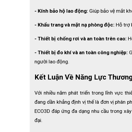
Ngoài ra, thiết kế không bột còn mang lại cảm giác tho
- Kính bảo hộ lao động:
 Giúp bảo vệ mắt khỏ
- Khẩu trang và mặt nạ phòng độc:
 Hỗ trợ
- Thiết bị chống rơi và an toàn trên cao: 
H
- Thiết bị đo khí và an toàn công nghiệp: 
G
người lao động.
Kết Luận Về Năng Lực Thương
Với nhiều năm phát triển trong lĩnh vực t
đang dần khẳng định vị thế là đơn vị phân ph
ECO3D đáp ứng đa dạng nhu cầu trong xây dự
đại.