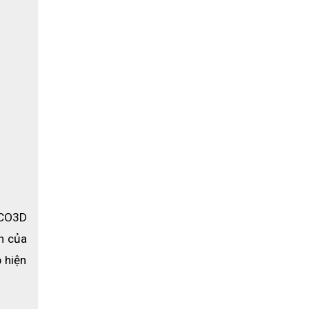
CO3D 
n của 
hiện 