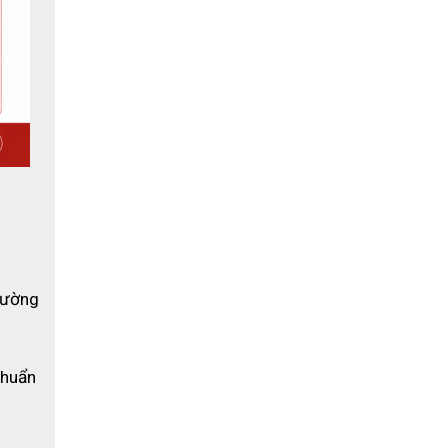
ình làm 
 gây ra.
ường 
ặt.
huẩn 
inh vật 