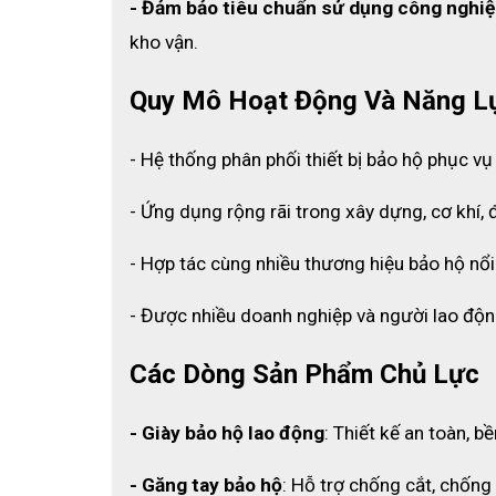
Nhờ đó, găng tay giúp duy trì môi trường làm việc 
- Đảm bảo tiêu chuẩn sử dụng công nghiệ
trong dây chuyền sản xuất.
kho vận.
Chất liệu Nitrile an toàn và bền bỉ
Quy Mô Hoạt Động Và Năng L
Găng tay được làm từ chất liệu Nitrile cao cấp không
gian dài. Đồng thời, chất liệu này còn có khả năng 
thông thường.
- Hệ thống phân phối thiết bị bảo hộ phục vụ
Độ co giãn cao giúp găng tay ôm sát bàn tay và mang 
- Ứng dụng rộng rãi trong xây dựng, cơ khí, đ
Thiết kế tiện lợi, dễ sử dụng
- Hợp tác cùng nhiều thương hiệu bảo hộ nổi
Thiết kế dùng được cho cả hai tay giúp người dùng th
hạn chế cuộn mép khi đeo và tăng độ chắc chắn tron
- Được nhiều doanh nghiệp và người lao độn
Chiều dài 12 inch hỗ trợ bảo vệ tốt hơn vùng cổ tay 
Các Dòng Sản Phẩm Chủ Lực
cầu vệ sinh cao.
Không bột, hạn chế phát sinh bụi
- Giày bảo hộ lao động
: Thiết kế an toàn, b
Găng tay không chứa bột nên giúp hạn chế phát sinh b
ngành điện tử, quang học, y tế và thực phẩm, nơi yê
- Găng tay bảo hộ
: Hỗ trợ chống cắt, chống 