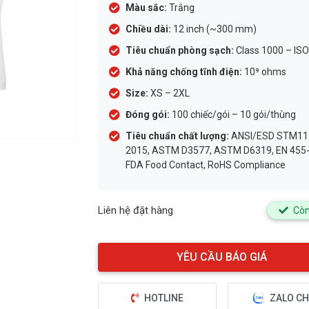
Màu sắc:
Trắng
Chiều dài:
12 inch (~300 mm)
Tiêu chuẩn phòng sạch:
Class 1000 – ISO
Khả năng chống tĩnh điện:
10⁹ ohms
Size:
XS – 2XL
Đóng gói:
100 chiếc/gói – 10 gói/thùng
Tiêu chuẩn chất lượng:
ANSI/ESD STM11.
2015, ASTM D3577, ASTM D6319, EN 455-
FDA Food Contact, RoHS Compliance
Liên hệ đặt hàng
Còn
HOTLINE
ZALO CH