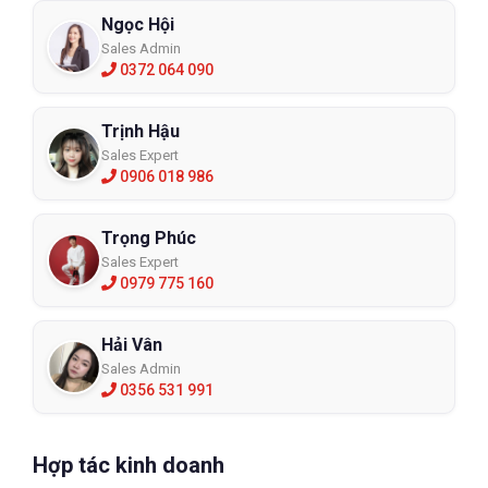
Ngọc Hội
Sales Admin
0372 064 090
Trịnh Hậu
Sales Expert
0906 018 986
Trọng Phúc
Sales Expert
0979 775 160
Hải Vân
Sales Admin
0356 531 991
Hợp tác kinh doanh