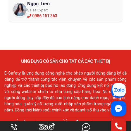
Ngọc Tiên
Sales Expert
0986 151 363
ỨNG DỤNG CÓ SẴN CHO TẤT CẢ CÁC THIẾT BỊ
E-Safety là ứng dụng công nghệ cho phép người dùng đăng ký dễ
dàng để trở thành cộng tác viên chuyên về các sản phẩm công
nghiệp và các thiết bị bảo hộ lao động. Ứng dụng kết nối trực tiếp
với cổng website chính từ nhà cung cấp hàng hóa. Nó cho phép
người dùng truy cấp đầy đủ các tính năng như danh mục, thông tin
hàng hóa, quản lý số lượng xuất-nhập sản phẩm trong ngày, tháng,
năm. Đồng thời kiểm soát chính xác về doanh số thu vào và ra.