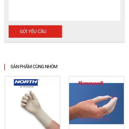
- Chống hóa chất mạnh hơn
, không bị ăn mòn nhanh.
- Không gây dị ứng
 như latex.
- Độ bền kéo giãn cao
, hạn chế rách, thủng khi sử dụng.
- Tương thích với thực phẩm và phòng sạch
, phù hợp đa ngành 
nghề.
👉 Nếu bạn đang tìm kiếm 
một giải pháp bảo hộ tay sạch, bền 
và linh hoạt
, 
găng tay nitrile 9300
 chính là lựa chọn lý tưởng để 
bảo vệ sức khỏe – tăng hiệu suất – đảm bảo an toàn tuyệt đối
trong công việc.
SẢN PHẨM CÙNG NHÓM