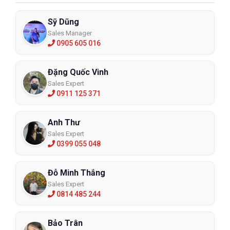
Sỹ Dũng
Sales Manager
0905 605 016
Đặng Quốc Vinh
Sales Expert
0911 125 371
Anh Thư
Sales Expert
0399 055 048
Đỗ Minh Thắng
Sales Expert
0814 485 244
Bảo Trân