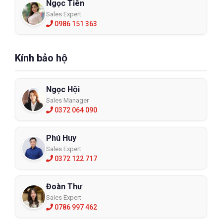
Ngọc Tiên
Sales Expert
0986 151 363
Kính bảo hộ
Ngọc Hội
Sales Manager
0372 064 090
Phú Huy
Sales Expert
0372 122 717
Đoàn Thư
Sales Expert
0786 997 462