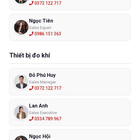
0372 122 717
Ngọc Tiên
Sales Expert
0986 151 363
Thiết bị đo khí
Đỗ Phú Huy
Sales Manager
0372 122 717
Lan Anh
Sales Executive
0334 789 967
Ngọc Hội