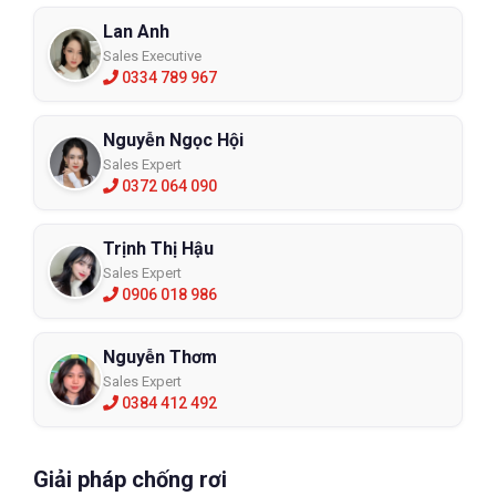
Lan Anh
Sales Executive
0334 789 967
Nguyễn Ngọc Hội
Sales Expert
0372 064 090
Trịnh Thị Hậu
Sales Expert
0906 018 986
Nguyễn Thơm
Sales Expert
0384 412 492
Giải pháp chống rơi