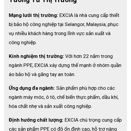
Mạng lưới thị trường: 
EXCIA là nhà cung cấp thiết 
bị bảo hộ công nghiệp tại Selangor, Malaysia, phục 
vụ nhiều khách hàng trong lĩnh vực sản xuất và 
công nghiệp.
Kinh nghiệm thị trường: 
Với hơn 22 năm trong 
ngành PPE, EXCIA xây dựng thế mạnh ở nhóm quần 
áo bảo hộ và găng tay an toàn.
Ứng dụng đa ngành: 
Sản phẩm phù hợp cho các 
ngành máy móc, ô tô, chế biến thực phẩm, dầu khí, 
Găng tay chống hóa chất 9300
hóa chất nhẹ và sản xuất công nghiệp.
3. Ưu điểm nổi bật của găng tay 9300
Định hướng chất lượng: 
EXCIA chú trọng cung cấp 
- Khả năng kháng hóa chất vượt trội:
 Chống lại các dung môi, 
các sản phẩm PPE có độ ổn định cao, hỗ trợ nâng 