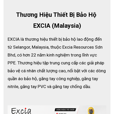
cao, 
găng tay dùng một lần 9300
 ra đời như một giải pháp toàn 
diện cho cả 
bảo hộ cá nhân
 lẫn 
đảm bảo chất lượng sản phẩm
Thương Hiệu Thiết Bị Bảo Hộ 
trong quy trình sản xuất.
Khác với găng tay cao su thông thường, 
9300 được làm từ 100% 
EXCIA (Malaysia)
nitrile không chứa bột
, giúp 
giảm nguy cơ dị ứng, tăng độ bền và 
khả năng kháng hóa chất
. Bên cạnh đó, 
quy trình khử trùng 
EXCIA là thương hiệu thiết bị bảo hộ lao động đến 
bằng clo
 giúp bề mặt găng mịn, dễ đeo – tháo, và 
giảm độ dính 
giữa các lớp
, đảm bảo sự tiện lợi tối đa cho người dùng.
từ Selangor, Malaysia, thuộc Excia Resources Sdn 
Đặc biệt, 
găng tay 9300 đạt chuẩn an toàn thực phẩm (Loại III)
, 
Bhd, có hơn 22 năm kinh nghiệm trong lĩnh vực 
thích hợp cho các môi trường yêu cầu sạch tuyệt đối như 
chế 
PPE. Thương hiệu tập trung cung cấp các giải pháp 
biến thực phẩm, dược phẩm, phòng thí nghiệm, điện tử hoặc y 
tế
.
bảo vệ cá nhân chất lượng cao, nổi bật với các dòng 
quần áo bảo hộ, găng tay công nghiệp, găng tay 
nitrile, găng tay PVC và găng tay chống dầu.