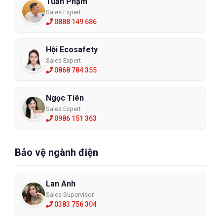
Tuấn Phạm
Sales Expert
0888 149 686
Hội Ecosafety
Sales Expert
0868 784 355
Ngọc Tiên
Sales Expert
0986 151 363
Bảo vệ ngành điện
Lan Anh
Sales Supervisor
0383 756 304