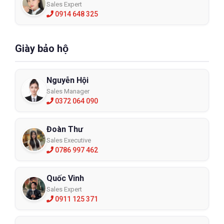
Sales Expert
0914 648 325
Giày bảo hộ
Nguyễn Hội
Sales Manager
0372 064 090
Đoàn Thư
Sales Executive
0786 997 462
Quốc Vinh
Sales Expert
0911 125 371