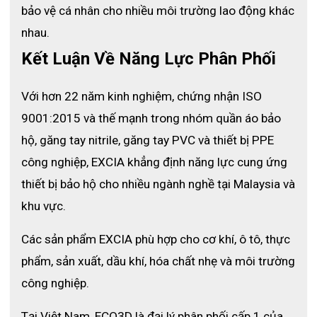
bảo vệ cá nhân cho nhiều môi trường lao động khác 
- Nông nghiệp
- Điện tử
nhau. 
- Dược phẩm
Kết Luận Về Năng Lực Phân Phối
- Phòng thí nghiệm
- Ô tô
- In ấn
Với hơn 22 năm kinh nghiệm, chứng nhận ISO 
- Chăn nuôi
- Kho bãi & phân phối
9001:2015 và thế mạnh trong nhóm quần áo bảo 
- Môi trường được kiểm soát
hộ, găng tay nitrile, găng tay PVC và thiết bị PPE 
👷 Nghề nghiệp & ứng dụng cụ thể
công nghiệp, EXCIA khẳng định năng lực cung ứng 
- Tất cả các quy trình 
chế biến và đóng gói thực phẩm
.
thiết bị bảo hộ cho nhiều ngành nghề tại Malaysia và 
- Pha trộn, xử lý và phân tích hóa chất
 trong phòng thí nghiệm.
khu vực.
- Lắp ráp linh kiện điện tử, kiểm tra và đo lường
.
- Rửa, vệ sinh, làm sạch thiết bị và khu vực sản xuất
.
- Chăm sóc động vật, cho ăn, vệ sinh chuồng trại
.
Các sản phẩm EXCIA phù hợp cho cơ khí, ô tô, thực 
- Xưởng sơn, phun, in ấn và xử lý vật liệu nhạy cảm.
phẩm, sản xuất, dầu khí, hóa chất nhẹ và môi trường 
Với sự linh hoạt cao, găng tay 9300 thích hợp cho cả 
môi trường 
công nghiệp.
công nghiệp nặng
 lẫn 
môi trường sạch yêu cầu chuẩn vệ sinh 
nghiêm ngặt
.
Tại Việt Nam, ECO3D là đại lý phân phối cấp 1 của 