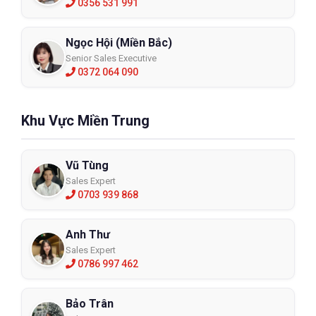
0356 531 991
Ngọc Hội (Miền Bắc)
Senior Sales Executive
0372 064 090
Khu Vực Miền Trung
Vũ Tùng
Sales Expert
0703 939 868
Anh Thư
Sales Expert
0786 997 462
Bảo Trân