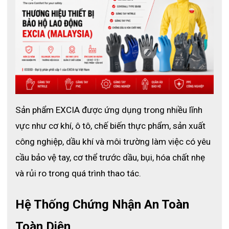
Sản phẩm EXCIA được ứng dụng trong nhiều lĩnh 
vực như cơ khí, ô tô, chế biến thực phẩm, sản xuất 
công nghiệp, dầu khí và môi trường làm việc có yêu 
Găng tay chống hóa chất 9300
cầu bảo vệ tay, cơ thể trước dầu, bụi, hóa chất nhẹ 
2. Thông số kỹ thuật của găng tay dùng một lần 
và rủi ro trong quá trình thao tác.
9300
Hệ Thống Chứng Nhận An Toàn 
🔹 Đặc trưng nổi bật
- Chất liệu:
 Nitrile cao cấp – chống hóa chất, dầu và dung môi 
Toàn Diện