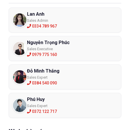
Lan Anh
Sales Admin
0334 789 967
Nguyễn Trọng Phúc
Sales Executive
0979 775 160
Đỗ Minh Thắng
Sales Expert
0384 540 090
Phú Huy
Sales Expert
0372 122 717