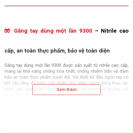
🧤 Găng tay dùng một lần 9300
 – Nitrile cao 
cấp, an toàn thực phẩm, bảo vệ toàn diện
Găng tay dùng một lần 9300 được sản xuất từ 
nitrile cao cấp
, 
mang lại khả năng 
chống hóa chất, chống nhiễm bẩn và đảm 
bảo an toàn thực phẩm tuyệt đối
. Với thiết kế 
đầu ngón tay có 
kết cấu tăng độ bám
, sản phẩm cho phép người dùng thao tác 
chính xác, nhạy cảm và linh hoạt ngay cả trong môi trường ướt 
Xem thêm
hoặc khô. Đây là 
sự lựa chọn lý tưởng
 cho các ngành 
thực 
phẩm, y tế, hóa chất, phòng thí nghiệm, ô tô, điện tử và 
HORECA
.
1. Giới thiệu về găng tay dùng một lần 9300
Trong thời đại yêu cầu tiêu chuẩn vệ sinh và an toàn ngày càng 