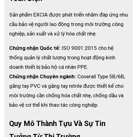
độc hại.
- Kết cấu đầu ngón tay:
 Tăng độ bám và cảm giác xúc giác 
Sản phẩm EXCIA được phát triển nhằm đáp ứng nhu 
chính xác.
- Không chứa bột & silicon:
 Giảm nguy cơ nhiễm bẩn và dị ứng.
cầu bảo vệ người lao động trong môi trường công 
- Quy trình khử trùng bằng clo:
 Giúp găng mềm, dễ mang, giảm 
dính.
nghiệp, sản xuất và xử lý hóa chất nhẹ:
- Thiết kế tiện dụng:
 Ôm sát tay, chống mỏi, thoải mái trong thời 
gian dài.
Chứng nhận Quốc tế:
 ISO 9001:2015 cho hệ 
- AQL 1.5:
 Đảm bảo độ an toàn và chất lượng theo tiêu chuẩn 
thống quản lý chất lượng trong hoạt động kinh 
quốc tế.
- Chiều dài vòng bít:
 9.5 inch – bảo vệ cổ tay toàn diện.
doanh thiết bị bảo hộ cá nhân PPE.
- Loại III:
 Đạt chứng nhận an toàn khi tiếp xúc trực tiếp với thực 
phẩm.
Chứng nhận Chuyên ngành:
 Coverall Type 5B/6B, 
găng tay PVC và găng tay nitrile được thiết kế cho 
Những đặc tính này giúp 
găng tay nitrile 9300
 trở thành dòng 
găng tay dùng một lần đáng tin cậy cho mọi lĩnh vực cần bảo hộ 
môi trường cần chống hóa chất nhẹ, chống dầu và 
sạch và chính xác cao.
bảo vệ cơ thể khi thao tác công nghiệp.
Quy Mô Thành Tựu Và Sự Tin 
Tưởng Từ Thị Trường