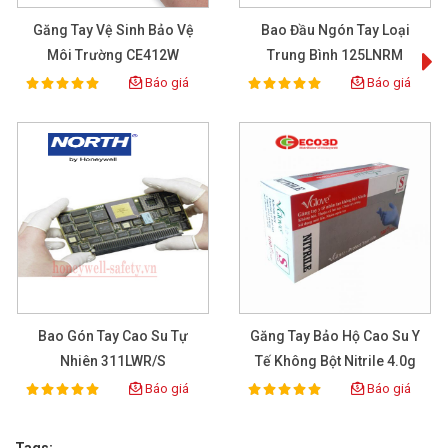
Găng Tay Vệ Sinh Bảo Vệ
Bao Đầu Ngón Tay Loại
Môi Trường CE412W
Trung Bình 125LNRM
Báo giá
Báo giá
100%
100%
Rating:
Rating:
Găng tay bảo hộ hóa chất Neoprene
38cm EXCIA CE119
CE119
XEM CHI TIẾT
Bao Gón Tay Cao Su Tự
Găng Tay Bảo Hộ Cao Su Y
Nhiên 311LWR/S
Tế Không Bột Nitrile 4.0g
Màu Lam
Báo giá
Báo giá
100%
100%
Rating:
Rating: