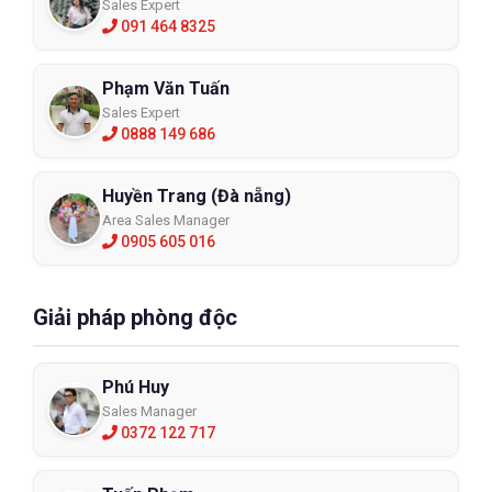
Sales Expert
091 464 8325
Phạm Văn Tuấn
Sales Expert
0888 149 686
Huyền Trang (Đà nẵng)
Area Sales Manager
0905 605 016
Giải pháp phòng độc
Phú Huy
Sales Manager
0372 122 717