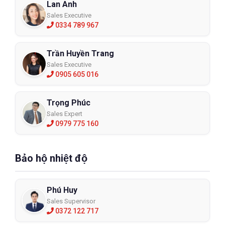
Lan Anh
Sales Executive
0334 789 967
Trần Huyền Trang
Sales Executive
0905 605 016
Trọng Phúc
Sales Expert
0979 775 160
Bảo hộ nhiệt độ
Phú Huy
Sales Supervisor
0372 122 717