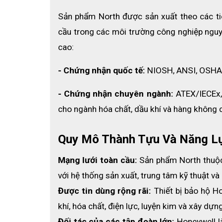
Sản phẩm North được sản xuất theo các ti
cầu trong các môi trường công nghiệp nguy 
cao:
- Chứng nhận quốc tế:
 NIOSH, ANSI, OSHA
- Chứng nhận chuyên ngành:
 ATEX/IECEx,
cho ngành hóa chất, dầu khí và hàng không 
Quy Mô Thành Tựu Và Năng L
Mạng lưới toàn cầu:
 Sản phẩm North thuộc
với hệ thống sản xuất, trung tâm kỹ thuật và
Được tin dùng rộng rãi:
 Thiết bị bảo hộ H
khí, hóa chất, điện lực, luyện kim và xây dự
Đối tác của các tập đoàn lớn:
 Honeywell l