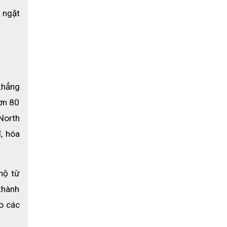
ngặt 
hẳng 
n 80 
orth 
 hóa 
ộ từ 
hành 
o các 