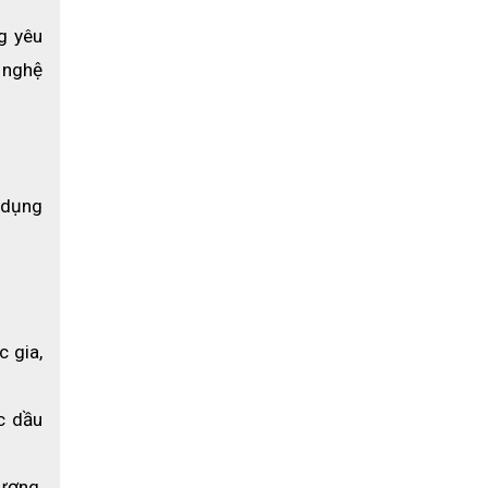
 yêu 
nghệ 
dụng 
gia, 
c dầu 
ượng, 