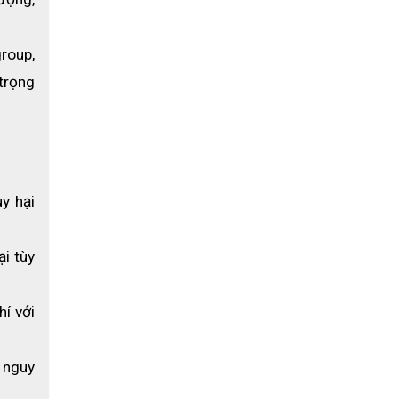
oup, 
rọng 
y hại 
i tùy 
í với 
nguy 