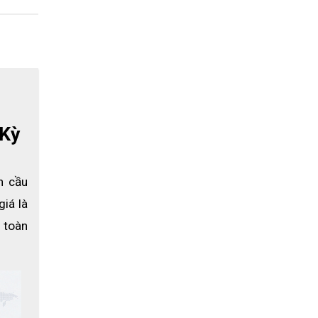
 Kỳ
n cầu
iá là 
 toàn 