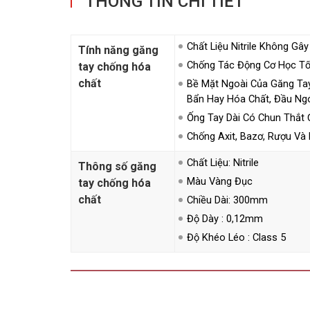
THÔNG TIN CHI TIẾT
Chất Liệu Nitrile Không Gâ
Tính năng găng
Chống Tác Động Cơ Học Tố
tay chống hóa
chất
Bề Mặt Ngoài Của Găng Ta
Bẩn Hay Hóa Chất, Đầu N
Ống Tay Dài Có Chun Thắt
Chống Axit, Bazơ, Rượu Và
Chất Liệu: Nitrile
Thông số găng
Màu Vàng Đục
tay chống hóa
chất
Chiều Dài: 300mm
Độ Dày : 0,12mm
Độ Khéo Léo : Class 5