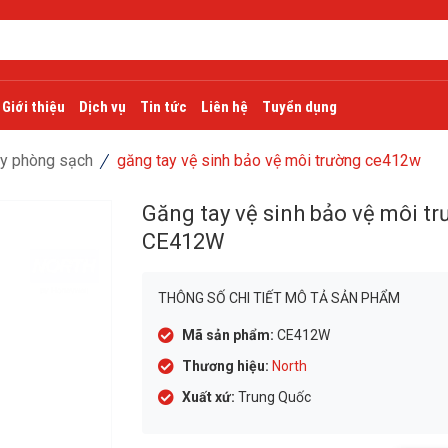
Giới thiệu
Dịch vụ
Tin tức
Liên hệ
Tuyển dụng
ay phòng sạch
găng tay vệ sinh bảo vệ môi trường ce412w
Găng tay vệ sinh bảo vệ môi t
CE412W
THÔNG SỐ CHI TIẾT MÔ TẢ SẢN PHẨM
Mã sản phẩm:
CE412W
Thương hiệu:
North
Xuất xứ:
Trung Quốc