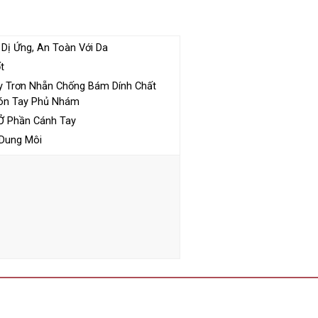
y Dị Ứng, An Toàn Với Da
t
y Trơn Nhẵn Chống Bám Dính Chất
gón Tay Phủ Nhám
 Ở Phần Cánh Tay
 Dung Môi