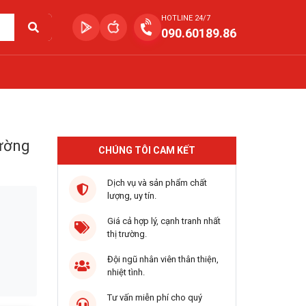
HOTLINE 24/7
090.60189.86
rường
CHÚNG TÔI CAM KẾT
Dịch vụ và sản phẩm chất
lượng, uy tín.
Giá cả hợp lý, cạnh tranh nhất
thị trường.
Đội ngũ nhân viên thân thiện,
nhiệt tình.
Tư vấn miễn phí cho quý