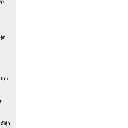
p, 
ện 
lực 
m 
điện 