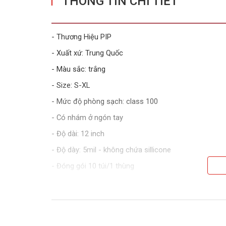
THÔNG TIN CHI TIẾT
- Thương Hiệu PIP
- Xuất xứ: Trung Quốc
- Màu sắc: trắng
- Size: S-XL
- Mức độ phòng sạch: class 100
- Có nhám ở ngón tay
- Độ dài: 12 inch
- Độ dày: 5mil - không chứa sillicone
- Đóng gói 10 túi/1 thùng
- Tiêu chuẩn ISO 5 (class 100)
- Ứng dụng: phòng sạch, điện tử...