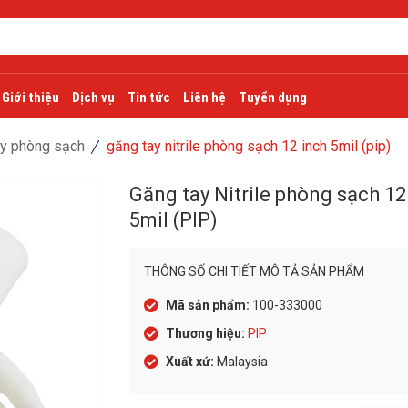
Giới thiệu
Dịch vụ
Tin tức
Liên hệ
Tuyển dụng
ay phòng sạch
găng tay nitrile phòng sạch 12 inch 5mil (pip)
Găng tay Nitrile phòng sạch 12
5mil (PIP)
THÔNG SỐ CHI TIẾT MÔ TẢ SẢN PHẨM
Mã sản phẩm:
100-333000
Thương hiệu:
PIP
Xuất xứ:
Malaysia