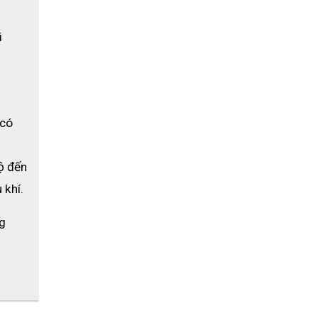
 
có 
ộ đến 
 khí.
g 