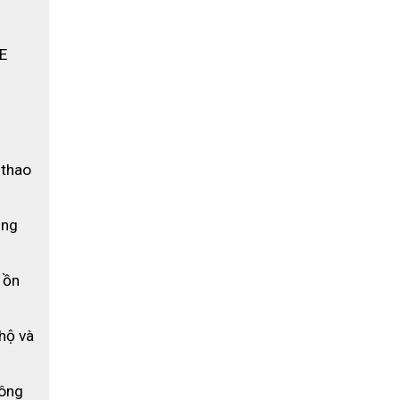
E 
thao 
ng 
 ồn 
ộ và 
ông 