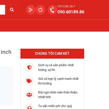
HOTLINE 24/7
090.60189.86
 inch
CHÚNG TÔI CAM KẾT
Dịch vụ và sản phẩm chất
lượng, uy tín.
Giá cả hợp lý, cạnh tranh nhất
thị trường.
Đội ngũ nhân viên thân thiện,
nhiệt tình.
Tư vấn miễn phí cho quý