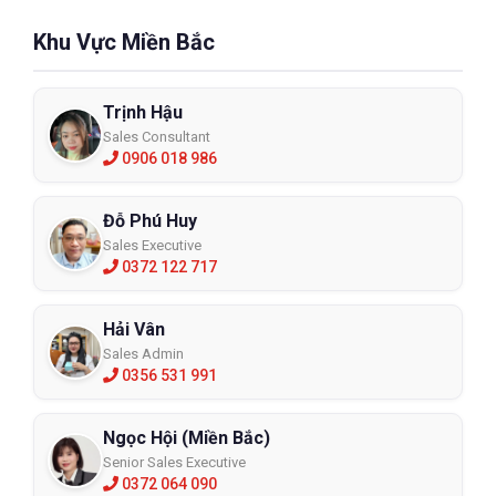
Khu Vực Miền Bắc
Trịnh Hậu
Sales Consultant
0906 018 986
Đỗ Phú Huy
Sales Executive
0372 122 717
Hải Vân
Sales Admin
0356 531 991
Ngọc Hội (Miền Bắc)
Senior Sales Executive
0372 064 090