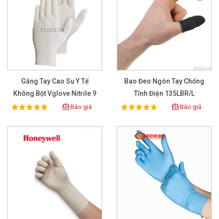
Găng Tay Cao Su Y Tế
Bao Đeo Ngón Tay Chống
Không Bột Vglove Nitrile 9
Tĩnh Điện 135LBR/L
Inch
Báo giá
Báo giá
100%
100%
Rating:
Rating: