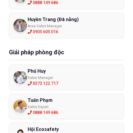
0888 149 686
Huyền Trang (Đà nẵng)
Area Sales Manager
0905 605 016
Giải pháp phòng độc
Phú Huy
Sales Manager
0372 122 717
Tuấn Phạm
Sales Expert
0888 149 686
Hội Ecosafety