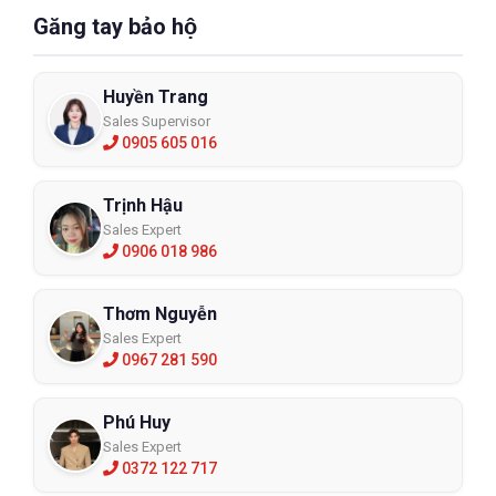
Găng tay bảo hộ
Huyền Trang
Sales Supervisor
0905 605 016
Trịnh Hậu
Sales Expert
0906 018 986
Thơm Nguyễn
Sales Expert
0967 281 590
Phú Huy
Sales Expert
0372 122 717