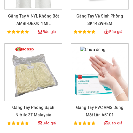
Găng Tay VINYL Không Bột
Găng Tay Vệ Sinh Phòng
AMBI-DEX® 4 MIL
SK142WHEM
Báo giá
Báo giá
100%
100%
Rating:
Rating:
Găng Tay Phòng Sạch
Găng Tay PVC AMS Dùng
Nitrile 3T Malaysia
Một Lần A5101
Báo giá
Báo giá
100%
100%
Rating:
Rating: