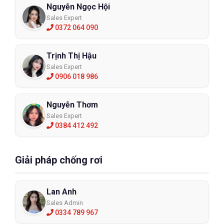
Nguyễn Ngọc Hội
Sales Expert
0372 064 090
Trịnh Thị Hậu
Sales Expert
0906 018 986
Nguyễn Thơm
Sales Expert
0384 412 492
Giải pháp chống rơi
Lan Anh
Sales Admin
0334 789 967