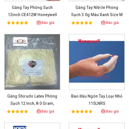
Găng Tay Phòng Sạch
Găng Tay Nitrile Phòng
12inch CE412W Honeywell
Sạch 3.0g Màu Xanh Size M
Báo giá
Báo giá
100%
100%
Rating:
Rating:
Găng Shirudo Latex Phòng
Bao Đầu Ngón Tay Loại Nhỏ
Sạch 12 Inch, 8.0 Gram,
115LNRS
Không Bột
Báo giá
Báo giá
100%
100%
Rating:
Rating: