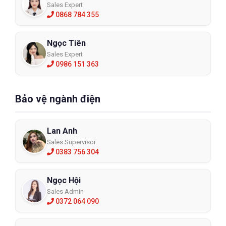
Sales Expert
0868 784 355
Ngọc Tiên
Sales Expert
0986 151 363
Bảo vệ ngành điện
Lan Anh
Sales Supervisor
0383 756 304
Ngọc Hội
Sales Admin
0372 064 090