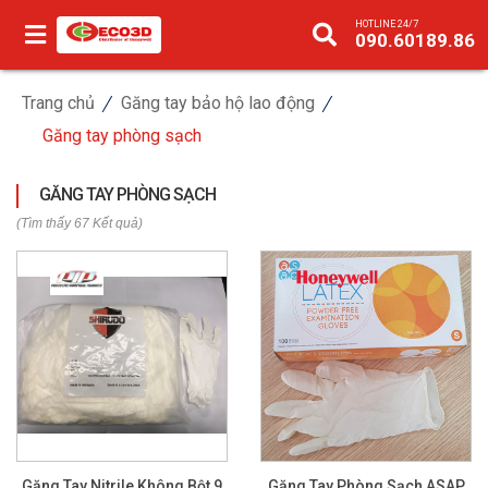
HOTLINE 24/7
090.60189.86
Trang chủ
Găng tay bảo hộ lao động
Găng tay phòng sạch
GĂNG TAY PHÒNG SẠCH
(Tìm thấy 67 Kết quả)
Găng Tay Nitrile Không Bột 9
Găng Tay Phòng Sạch ASAP