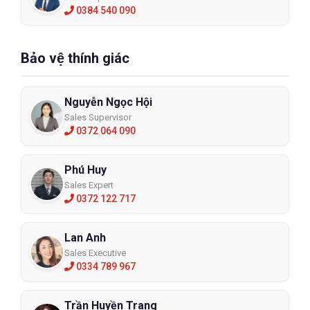
0384 540 090
Bảo vệ thính giác
Nguyễn Ngọc Hội
Sales Supervisor
0372 064 090
Phú Huy
Sales Expert
0372 122 717
Lan Anh
Sales Executive
0334 789 967
Trần Huyền Trang