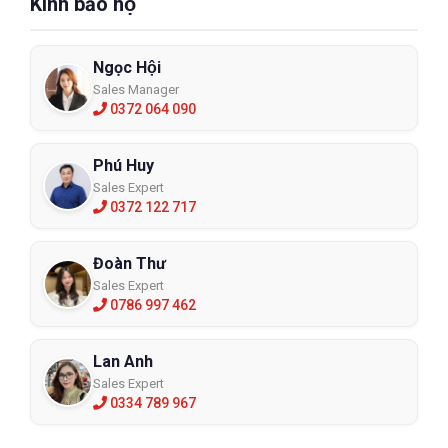
Kính bảo hộ
Ngọc Hội
Sales Manager
0372 064 090
Phú Huy
Sales Expert
0372 122 717
Đoàn Thư
Sales Expert
0786 997 462
Lan Anh
Sales Expert
0334 789 967