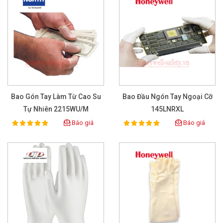
Bao Gón Tay Làm Từ Cao Su
Bao Đầu Ngón Tay Ngoại Cỡ
Tự Nhiên 2215WU/M
145LNRXL
Báo giá
Báo giá
100%
100%
Rating:
Rating: