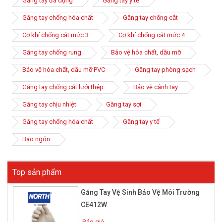
Găng tay đa dụng
Găng tay y tế
Khái niệm
Găng tay chống hóa chất
Găng tay chống cắt
Cơ khí chống cắt mức 3
Cơ khí chống cắt mức 4
Găng tay chống rung
Bảo vệ hóa chất, dầu mỡ
Bảo vệ hóa chất, dầu mỡ PVC
Găng tay phòng sạch
Găng tay chống cắt lưới thép
Bảo vệ cánh tay
Găng tay chịu nhiệt
Găng tay sợi
Găng tay chống hóa chất
Găng tay y tế
Bao ngón
Găng tay phòng sạch là loại găng tay được sử dụng tại điều kiện
phòng sạch, đó có thể là phòng nghiên cứu, bệnh viện, phòng
Top sản phẩm
sản xuất mạch điện tử... Chúng thường được sử dụng một lần
đảm bảo sạch cho môi trường làm việc cũng như đối với bàn
Găng Tay Vệ Sinh Bảo Vệ Môi Trường
tay.
CE412W
Găng tay này thường được làm bằng cao su có khả năng chống
Báo giá