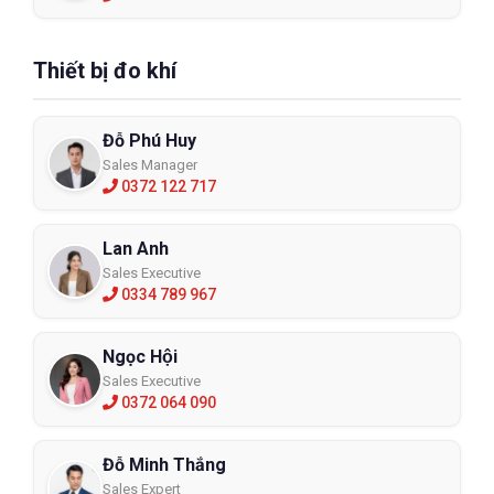
Thiết bị đo khí
Đỗ Phú Huy
Sales Manager
0372 122 717
Lan Anh
Sales Executive
0334 789 967
Ngọc Hội
Sales Executive
0372 064 090
Đỗ Minh Thắng
Sales Expert