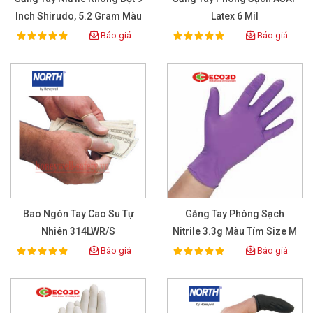
Inch Shirudo, 5.2 Gram Màu
Latex 6 Mil
Vàng
Báo giá
Báo giá
100%
100%
Rating:
Rating:
Bao Ngón Tay Cao Su Tự
Găng Tay Phòng Sạch
Nhiên 314LWR/S
Nitrile 3.3g Màu Tím Size M
Báo giá
Báo giá
100%
100%
Rating:
Rating: