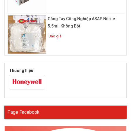
Tại sao phải dùng găng tay phòng sạch ?
Nguyên nhân chính khiến những nhân viên công tác trong
Găng Tay Công Nghiệp ASAP Nitrile
phòng sạch nhất định phải sử dụng găng tay chống tĩnh điện
chính là do sự an toàn của bản thân và hiệu quả công việc.
5.5mil Không Bột
Trong phòng sạch, đặc biệt là phòng sạch sản xuất công
Báo giá
nghiệp luôn tìm ẩn những rủi ro nguy hiểm đến tính mạng con
người.
Nguyên nhân thứ hai để nhân viên sử dụng găng tay chống tĩnh
điện hơn là các loại găng tay khác chính là đọ bám giúp họ điều
khiển hay sử dụng các thiết bị điện tử.
Thương hiệu
Môi trường sử dụng găng tay phòng
sạch
Page Facebook