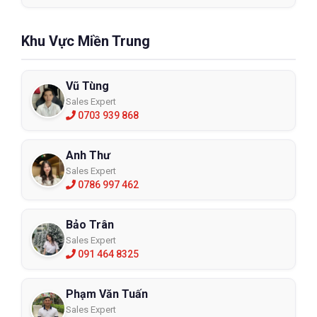
Khu Vực Miền Trung
Vũ Tùng
Sales Expert
0703 939 868
Anh Thư
Sales Expert
0786 997 462
Bảo Trân
Sales Expert
091 464 8325
Phạm Văn Tuấn
Sales Expert