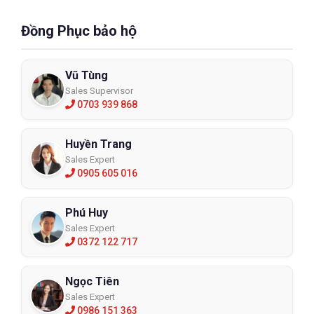
Đồng Phục bảo hộ
Vũ Tùng
Sales Supervisor
0703 939 868
Huyền Trang
Sales Expert
0905 605 016
Phú Huy
Sales Expert
0372 122 717
Ngọc Tiên
Sales Expert
0986 151 363