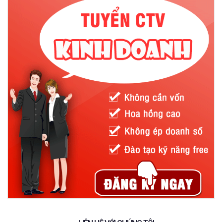
Găng tay phòng sạch là loại
găng tay bảo hộ
và là thiết bị bảo
hộ lao động quan trọng dùng trong các ngành có yêu cầu cao
về mức độ sạch như.
- Bệnh viện: Yêu cầu về tính vô trùng là rất quan trọng trong
bệnh viện, đòi hỏi mọi thiết bị cần vô trùng, nhất là trong phòng
mổ,
găng tay phòng sạch
là thiết bị đáp ứng được những yêu
cầu vô trùng đó. Găng tay phòng sạch được y á, bác sĩ, dược sĩ
sử dụng như một điều bắt buộc trong công việc.
- Mỹ phẩm: Hoạt động sản xuất mỹ phẩm không thể thiếu hoạt
động của bàn tay con người, nhất là với mỹ phẩm nhân tạo. Nhờ
có
bao tay phòng sạch
mà mỹ phẩm được đảm bảo nguyên
chất, tinh khiết, chất lượng.