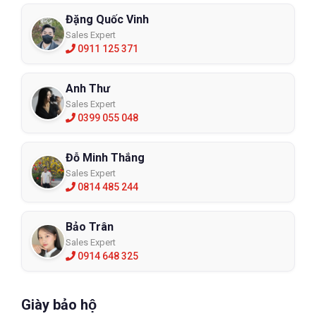
Đặng Quốc Vinh
Sales Expert
0911 125 371
Anh Thư
Sales Expert
0399 055 048
Đỗ Minh Thắng
Sales Expert
0814 485 244
Bảo Trân
Sales Expert
0914 648 325
Giày bảo hộ