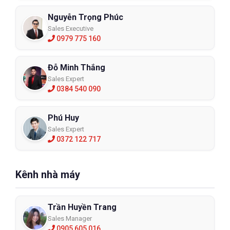
Nguyễn Trọng Phúc
Sales Executive
0979 775 160
Đỗ Minh Thắng
Sales Expert
0384 540 090
Phú Huy
Sales Expert
0372 122 717
Kênh nhà máy
Trần Huyền Trang
Sales Manager
0905 605 016