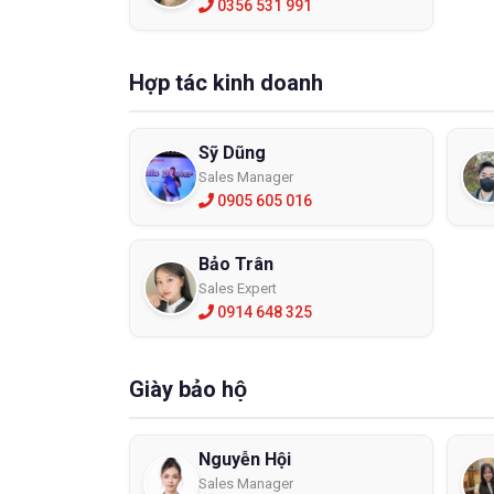
0356 531 991
- Phòng 
làm thí
nhau,
g
Hợp tác kinh doanh
Mua 
Sỹ Dũng
Hiện tạ
cần lựa
Sales Manager
0905 605 016
Chất lư
Nếu bạn
các loạ
Bảo Trân
thương m
Sales Expert
phối đảm
0914 648 325
uý khách
Giày bảo hộ
để được 
Nguyễn Hội
Sales Manager