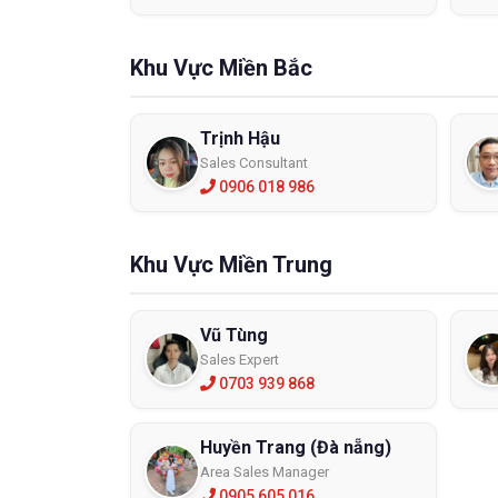
- Nó cũ
- Công t
Khu Vực Miền Bắc
Tại s
Nguyên 
Trịnh Hậu
do sự a
Sales Consultant
những r
0906 018 986
Nguyên 
khiển ha
Khu Vực Miền Trung
Môi 
Vũ Tùng
Sales Expert
0703 939 868
Huyền Trang (Đà nẵng)
Area Sales Manager
0905 605 016