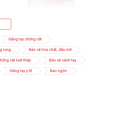
Găng tay chống cắt
g rung
Bảo vệ hóa chất, dầu mỡ
hống cắt lưới thép
Bảo vệ cánh tay
Găng tay y tế
Bao ngón