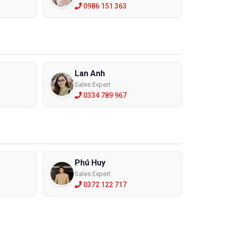
0986 151 363
Lan Anh
Sales Expert
0334 789 967
Phú Huy
Sales Expert
0372 122 717