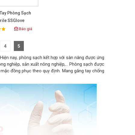
Tay Phòng Sạch
trile SSGlove
.0gr/280mm
Báo giá
ing:
4
5
. Hiện nay, phòng sạch kết hợp với sàn nâng được ứng
 công nghiệp, sản xuất nông nghiệp,… Phòng sạch được
ải mặc đồng phục theo quy định. Mang găng tay chống