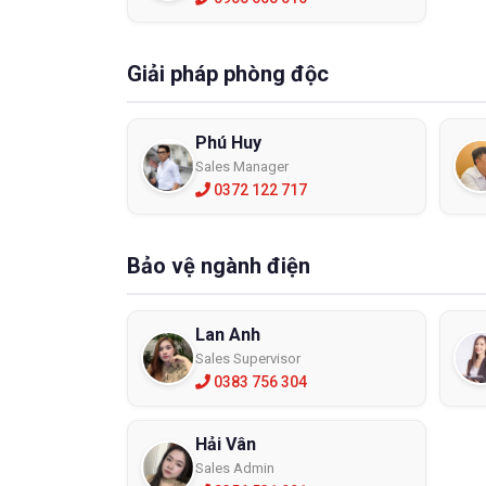
Giải pháp phòng độc
Phú Huy
Sales Manager
0372 122 717
Găng ta
Bảo vệ ngành điện
mức độ 
- Bệnh v
Lan Anh
mổ,
găn
Sales Supervisor
dụng nh
0383 756 304
- Mỹ ph
có
bao 
Hải Vân
- Chế b
Sales Admin
tại nhữn