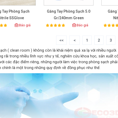
g Tay Phòng Sạch
Găng Tay Phòng Sạch 5.0
Găng 
itrile SSGlove
Gr/240mm Green
Ni
3.5gr/240mm
5
Báo giá
Báo giá
100%
100%
ting:
Rating:
Rat
<<
<
1
2
3
ạch ( clean room ) không còn là khái niệm quá xa lạ với nhiều người
ng rãi trong nhiều lĩnh vực như y tế, nghiên cứu khoa học, sản xuất
ế với các đặc điểm riêng, những người làm việc trong phòng sạch ph
n chính là một trong những quy định về đồng phục như thế.