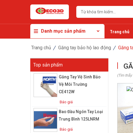
Danh mục sản phẩm
Trang chủ
Trang chủ
Găng tay bảo hộ lao động
Găng t
Top sản phẩm
GĂ
(Tìm thấy
Găng Tay Vệ Sinh Bảo
Vệ Môi Trường
CE412W
Báo giá
Bao Đầu Ngón Tay Loại
Trung Bình 125LNRM
Báo giá