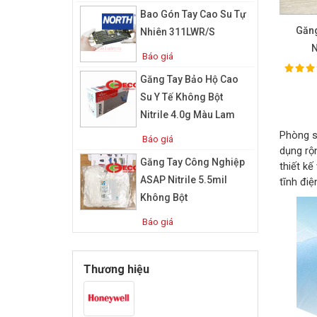
Bao Gón Tay Cao Su Tự
Găn
Nhiên 311LWR/S
N
Báo giá
100%
Ra
Găng Tay Bảo Hộ Cao
Su Y Tế Không Bột
Nitrile 4.0g Màu Lam
Phòng s
Báo giá
dụng rộ
Găng Tay Công Nghiệp
thiết k
ASAP Nitrile 5.5mil
tĩnh điệ
Không Bột
Báo giá
Thương hiệu