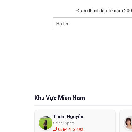
Được thành lập từ năm 2005
Họ tên
Găng ta
sản xuấ
Găng ta
este, m
chống tĩ
Đặc đ
Khu Vực Miền Nam
- Sử dụn
- Được 
Thơm Nguyễn
- Công 
Sales Expert
- Khả n
0384 412 492