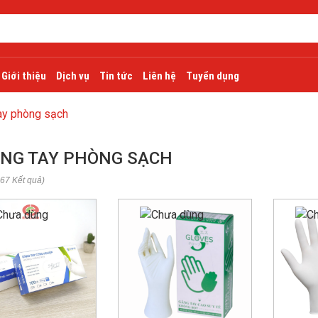
Giới thiệu
Dịch vụ
Tin tức
Liên hệ
Tuyển dụng
ay phòng sạch
NG TAY PHÒNG SẠCH
 67 Kết quả)