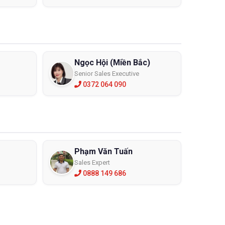
ịnh phải sử dụng găng tay chống tĩnh điện chính là
Ngọc Hội (Miền Bắc)
biệt là phòng sạch sản xuất công nghiệp luôn tìm ẩn
Senior Sales Executive
0372 064 090
các loại găng tay khác chính là đọ bám giúp họ điều
Phạm Văn Tuấn
Sales Expert
0888 149 686