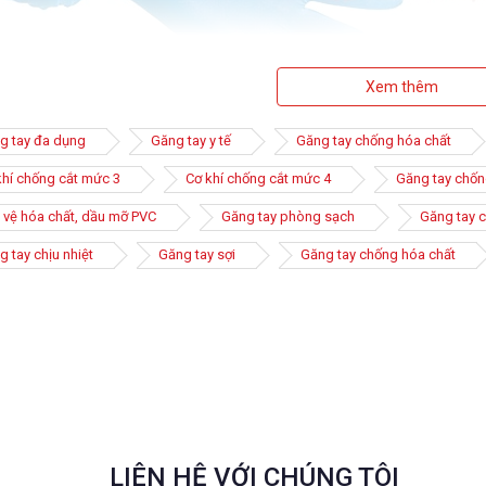
Xem thêm
g tay đa dụng
Găng tay y tế
Găng tay chống hóa chất
 tay phòng sạch là gì ?
khí chống cắt mức 3
Cơ khí chống cắt mức 4
Găng tay chốn
niệm
 vệ hóa chất, dầu mỡ PVC
Găng tay phòng sạch
Găng tay c
 tay chịu nhiệt
Găng tay sợi
Găng tay chống hóa chất
LIÊN HỆ VỚI CHÚNG TÔI