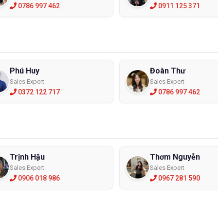
0786 997 462
0911 125 371
Phú Huy
Đoàn Thư
Sales Expert
Sales Expert
0372 122 717
0786 997 462
Trịnh Hậu
Thơm Nguyễn
Sales Expert
Sales Expert
0906 018 986
0967 281 590