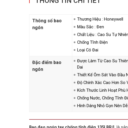
THÔNG TIN CHI TIẾT
Thương Hiệu : Honeywell
Thông số bao
Màu Sắc : Đen
ngón
Chất Liệu : Cao Su Tự Nhiê
Chống Tĩnh Điện
Loại Có Đai
Được Làm Từ Cao Su Thiên
Đặc điểm bao
Dai
ngón
Thiết Kế Ôm Sát Vào Đầu 
Độ Chính Xác Cao Hơn So V
Kích Thước Linh Hoạt Phù 
Chống Nước, Chống Tĩnh Đi
Hình Dáng Nhỏ Gọn Nên Dễ
Bao đeo ngón tay chống tĩnh điện 135LBR/L
là sả