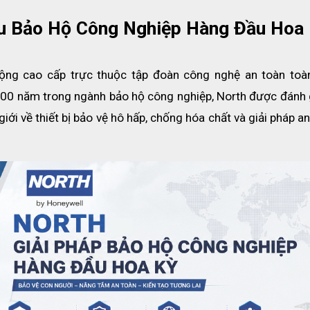
ệu Bảo Hộ Công Nghiệp Hàng Đầu Hoa
 động cao cấp trực thuộc tập đoàn công nghệ an toàn toà
n 100 năm trong ngành bảo hộ công nghiệp, North được đánh g
i về thiết bị bảo vệ hô hấp, chống hóa chất và giải pháp an
ao
 các vật dụng, độ chính xác cao hơn so với làm việc với găng tay
a nhờ có phần đai hình tròn bên ngoài
 ngón tay
có lỗ hổng
ất nhẹ nên có thể sử dụng trong nhiều môi trường khác nhau