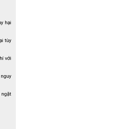
, lắp đặt
y hại 
i tùy 
í với 
nguy 
ngặt 