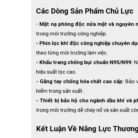
Công dụng
Bao đeo ngón tay chống tĩnh điện 135LBR/L thích hợp
Các Dòng Sản Phẩm Chủ Lực
linh kiện điện tử, làm móng, làm tóc, .......đặc biệt l
- 
Mặt nạ phòng độc nửa mặt và nguyên 
trong môi trường công nghiệp.
- Phin lọc khí độc công nghiệp chuyên dụ
theo từng môi trường làm việc.
- Khẩu trang chống bụi chuẩn N95/N99:
 N
hiệu suất lọc cao.
- Găng tay chống hóa chất cao cấp:
 Bảo 
hiểm trong sản xuất.
- Thiết bị bảo hộ cho ngành dầu khí và 
trong môi trường dễ cháy nổ và sản xuất cô
Kết Luận Về Năng Lực Thương