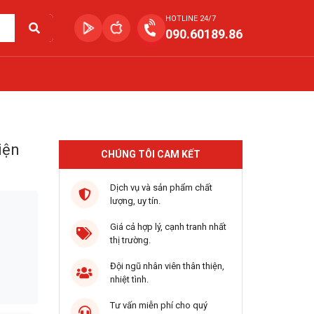
HOTLINE 24/7
090.60189.86
iện
CHÚNG TÔI CAM KẾT
Dịch vụ và sản phẩm chất
lượng, uy tín.
Giá cả hợp lý, cạnh tranh nhất
thị trường.
Đội ngũ nhân viên thân thiện,
nhiệt tình.
Tư vấn miễn phí cho quý