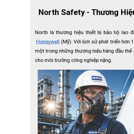
North Safety - Thương Hi
North là thương hiệu thiết bị bảo hộ lao
Honeywell
 (Mỹ). Với lịch sử phát triển hơ
một trong những thương hiệu hàng đầu thế giớ
cho môi trường công nghiệp nặng.
- Được làm từ Nitrile nên có độ bền và tính dẻo dai c
- Thiết kế ôm sát vào đầu ngón tay, dễ dàng cầm nắm
- Dễ dàng mang vào và tháo ra khi không làm việc nữ
- Kích thước linh hoạt phù hợp với hầu hết kích thước
- Tiết kiệm chi phí hơn khi một bao ngón bị rách hay 
- Chống nước, chống tĩnh điện và một số loại hóa ch