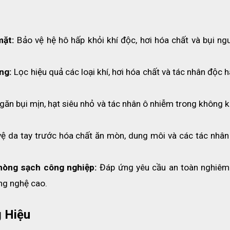
 dùng trong nhiều loại hình công việc như thí nghiệm, chế tạo thuốc
à các công việc liên quan đến phòng sạch.
mặt:
 Bảo vệ hệ hô hấp khỏi khí độc, hơi hóa chất và bụi ngu
ng:
 Lọc hiệu quả các loại khí, hơi hóa chất và tác nhân độc hạ
găn bụi mịn, hạt siêu nhỏ và tác nhân ô nhiễm trong không kh
vệ da tay trước hóa chất ăn mòn, dung môi và các tác nhân 
phòng sạch công nghiệp:
 Đáp ứng yêu cầu an toàn nghiêm 
ng nghệ cao.
 Hiệu