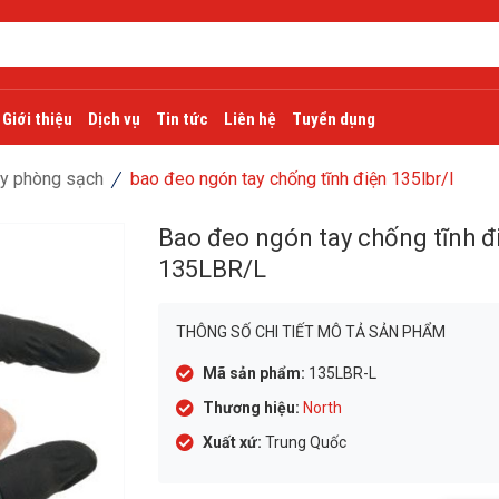
Giới thiệu
Dịch vụ
Tin tức
Liên hệ
Tuyển dụng
ay phòng sạch
bao đeo ngón tay chống tĩnh điện 135lbr/l
Bao đeo ngón tay chống tĩnh đ
135LBR/L
THÔNG SỐ CHI TIẾT MÔ TẢ SẢN PHẨM
Mã sản phẩm:
135LBR-L
Thương hiệu:
North
Xuất xứ:
Trung Quốc