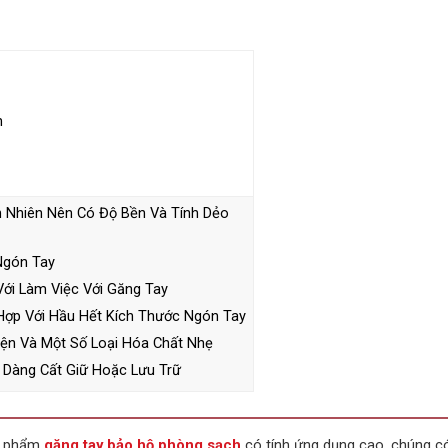
n
 Nhiên Nên Có Độ Bền Và Tính Dẻo
Ngón Tay
ới Làm Việc Với Găng Tay
Hợp Với Hầu Hết Kích Thước Ngón Tay
ện Và Một Số Loại Hóa Chất Nhẹ
 Dàng Cất Giữ Hoặc Lưu Trữ
n phẩm
găng tay bảo hộ phòng sạch
có tính ứng dụng cao, chúng c