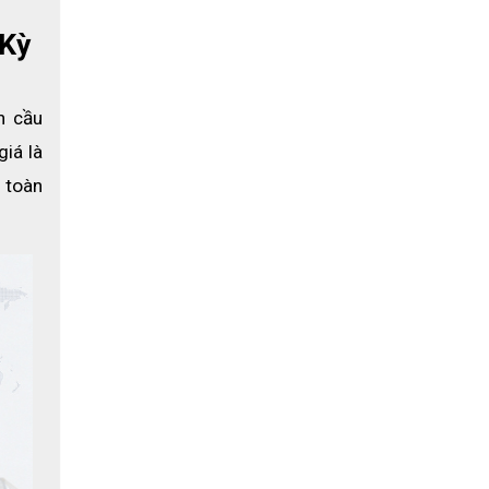
 Kỳ
n cầu
iá là 
 toàn 