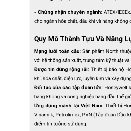
- Chứng nhận chuyên ngành:
 ATEX/IECEx,
cho ngành hóa chất, dầu khí và hàng không 
Quy Mô Thành Tựu Và Năng L
Mạng lưới toàn cầu:
 Sản phẩm North thuộc
với hệ thống sản xuất, trung tâm kỹ thuật và
Thông số kỹ thuật
- Mã sản phẩm : 135LBR/L
Được tin dùng rộng rãi:
 Thiết bị bảo hộ H
- Chất liệu: cao su
khí, hóa chất, điện lực, luyện kim và xây dự
- Màu sắc: đen
Đối tác của các tập đoàn lớn:
 Honeywell l
- Chống tĩnh điện
hàng không và công nghiệp hàng đầu thế giớ
Ứng dụng mạnh tại Việt Nam: 
Thiết bị Ho
Tiêu chuẩn
- Tiêu chuẩn EN374; EN388; EN420
Vinamilk, Petrolimex, PVN (Tập đoàn Dầu kh
- Tiêu chuẩn OSHA-29 CFR 1915.157
điểm tin tưởng sử dụng. 