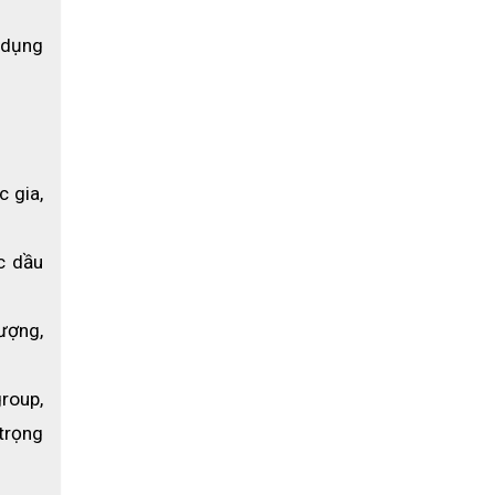
dụng 
gia, 
c dầu 
ượng, 
oup, 
rọng 