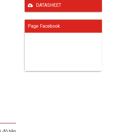
DATASHEET
Page Facebook
ó độ bền