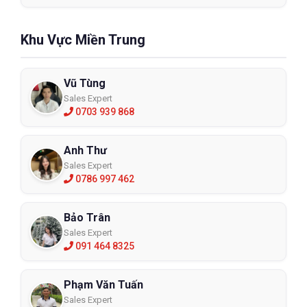
Khu Vực Miền Trung
Vũ Tùng
Sales Expert
0703 939 868
Anh Thư
Sales Expert
0786 997 462
Bảo Trân
Sales Expert
091 464 8325
Phạm Văn Tuấn
Sales Expert