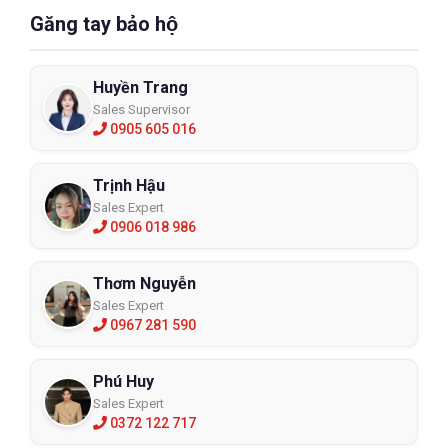
Găng tay bảo hộ
Huyền Trang
Sales Supervisor
0905 605 016
Trịnh Hậu
Sales Expert
0906 018 986
Thơm Nguyễn
Sales Expert
0967 281 590
Phú Huy
Sales Expert
0372 122 717