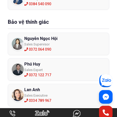
0384 540 090
Bảo vệ thính giác
Nguyễn Ngọc Hội
Sales Supervisor
0372 064 090
Phú Huy
Sales Expert
0372 122 717
Lan Anh
Sales Executive
0334 789 967
Trần Huyền Trang