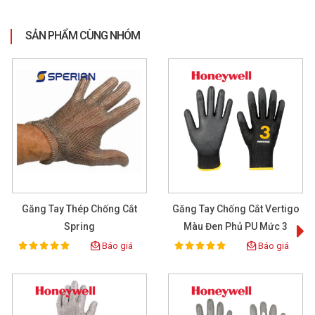
SẢN PHẨM CÙNG NHÓM
Găng Tay Thép Chống Cắt
Găng Tay Chống Cắt Vertigo
Spring
Màu Đen Phủ PU Mức 3
Báo giá
Báo giá
100%
100%
Rating:
Rating: