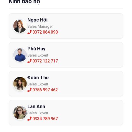
Kính bảo hộ
Ngọc Hội
Sales Manager
0372 064 090
Phú Huy
Sales Expert
0372 122 717
Đoàn Thư
Sales Expert
0786 997 462
Lan Anh
Sales Expert
0334 789 967