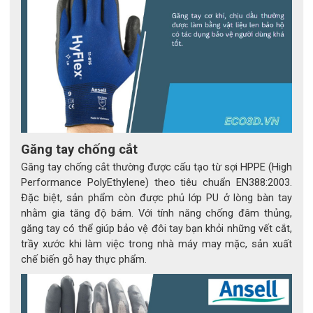
được ra đời với mục đích kết hợp sử dụng với găng tay
bảo hộ để bảo vệ tối đa cánh tay người sử dụng
11-270 thường được sử dụng trong các ngành công
nghiệp như : ô tô và vận tải,, hàng không, máy móc và
trang thiết bị, chế tạo kim loại, sửa chữa và bảo trì, vận
chuyển hàng hóa ...v...v...
TIÊU CHUẨN CHẤT LƯỢNG
Găng tay chống cắt
Găng tay chống cắt thường được cấu tạo từ sợi HPPE (High
Tiêu Chuẩn Cơ Học EN 388: 0 2 2 2 B
Performance PolyEthylene) theo tiêu chuẩn EN388:2003.
Chỉ Thị Châu Âu 89/686 / EEC
Đặc biệt, sản phẩm còn được phủ lớp PU ở lòng bàn tay
EN 407: X1XXXX
nhằm gia tăng độ bám. Với tính năng chống đâm thủng,
EN 420: 2003 + A1: 2009
găng tay có thể giúp bảo vệ đôi tay bạn khỏi những vết cắt,
Tiêu chuẩn chống cắt cấp độ 2
trầy xước khi làm việc trong nhà máy may mặc, sản xuất
chế biến gỗ hay thực phẩm.