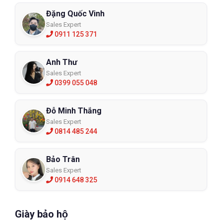
Đặng Quốc Vinh
Sales Expert
0911 125 371
Anh Thư
Sales Expert
0399 055 048
Đỗ Minh Thắng
Sales Expert
0814 485 244
Bảo Trân
Sales Expert
0914 648 325
Giày bảo hộ