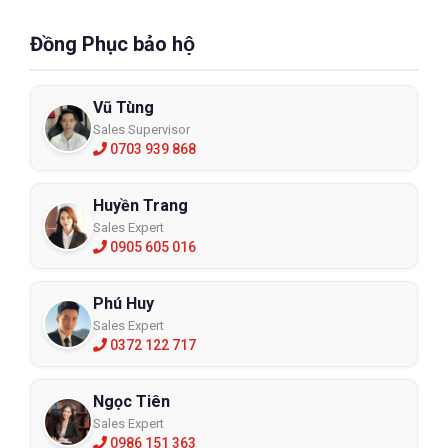
Đồng Phục bảo hộ
Vũ Tùng
Sales Supervisor
0703 939 868
Huyền Trang
Sales Expert
0905 605 016
Phú Huy
Sales Expert
0372 122 717
Ngọc Tiên
Sales Expert
0986 151 363