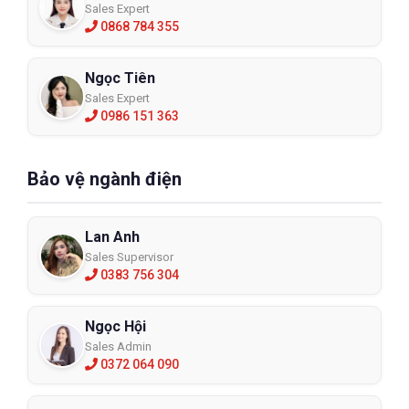
Sales Expert
0868 784 355
Ngọc Tiên
Sales Expert
0986 151 363
Bảo vệ ngành điện
Lan Anh
Sales Supervisor
0383 756 304
Ngọc Hội
Sales Admin
0372 064 090