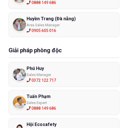
0888 149 686
Huyền Trang (Đà nẵng)
Area Sales Manager
0905 605 016
Giải pháp phòng độc
Phú Huy
Sales Manager
0372 122 717
Tuấn Phạm
Sales Expert
0888 149 686
Hội Ecosafety