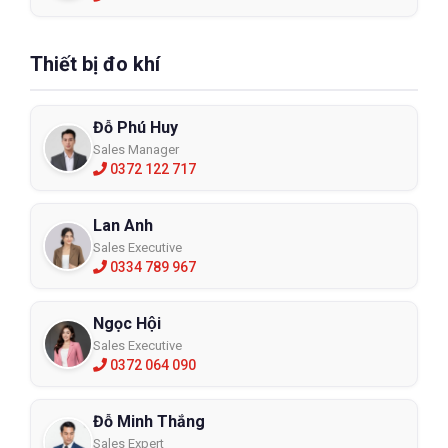
Thiết bị đo khí
Đỗ Phú Huy
Sales Manager
0372 122 717
Lan Anh
Sales Executive
0334 789 967
Ngọc Hội
Sales Executive
0372 064 090
Đỗ Minh Thắng
Sales Expert