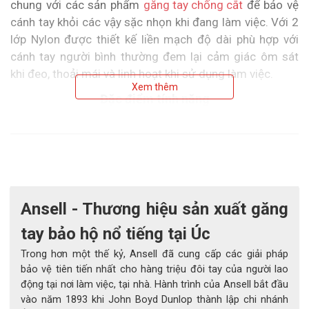
chung với các sản phẩm
găng tay chống cắt
để bảo vệ
cánh tay khỏi các vậy sặc nhọn khi đang làm việc. Với 2
lớp Nylon được thiết kế liền mạch độ dài phù hợp với
cánh tay người bình thường đem lại cảm giác ôm sát
khi đeo, thoải mái và linh hoạt khi sử dụng làm việc.
Xem thêm
Đặc điểm tính năng
Găng tay ansell hyflex 11270 là một sản phẩm với
thiết kế mới theo kiểu tay áo chống cắt để bảo vệ
cánh tay khỏi những vật sắc nhọn
Tay áo chống cắt 11270 được sản xuất để sử dụng
cùng với các sản phẩm
găng tay chống cắt
kết hợp
Ansell - Thương hiệu sản xuất găng
đem lại hiệu quả bảo vệ và tạo cảm giác thoải mái
tay bảo hộ nổ tiếng tại Úc
khi sử dụng
Găng tay bảo hộ Ansell
Hyflex 11270 có cấu tạo từ
Trong hơn một thế kỷ, Ansell đã cung cấp các giải pháp
2 lớp Nylon đan liền mạch để chống bụi bẩn xâm
bảo vệ tiên tiến nhất cho hàng triệu đôi tay của người lao
động tại nơi làm việc, tại nhà. Hành trình của Ansell bắt đầu
nhập và tăng độ bó sát cho tay áo
vào năm 1893 khi John Boyd Dunlop thành lập chi nhánh
Găng tay bảo hộ lao động
Ansell Hyflex 11270