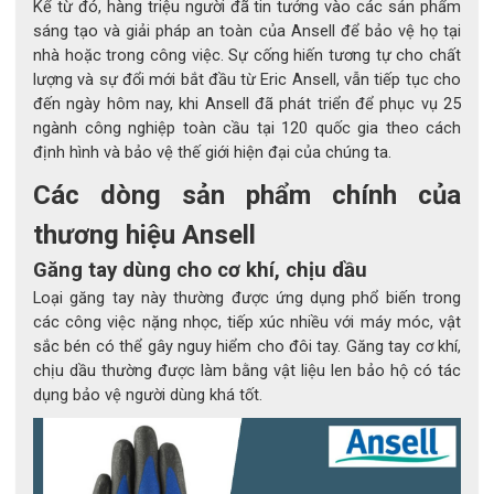
Kể từ đó, hàng triệu người đã tin tưởng vào các sản phẩm
sáng tạo và giải pháp an toàn của Ansell để bảo vệ họ tại
nhà hoặc trong công việc. Sự cống hiến tương tự cho chất
lượng và sự đổi mới bắt đầu từ Eric Ansell, vẫn tiếp tục cho
đến ngày hôm nay, khi Ansell đã phát triển để phục vụ 25
ngành công nghiệp toàn cầu tại 120 quốc gia theo cách
định hình và bảo vệ thế giới hiện đại của chúng ta.
Các dòng sản phẩm chính của
thương hiệu Ansell
Ứng dụng
Găng tay dùng cho cơ khí, chịu dầu
Bảo vệ an toàn khi làm việc vẫn là vấn đề mà các công
Loại găng tay này thường được ứng dụng phổ biến trong
nhân quan tâm, và cánh tay cũng là một bộ phận cần
các công việc nặng nhọc, tiếp xúc nhiều với máy móc, vật
được bảo vệ khi tham gia lao động. Khi được bảo vệ
sắc bén có thể gây nguy hiểm cho đôi tay. Găng tay cơ khí,
chịu dầu thường được làm bằng vật liệu len bảo hộ có tác
một cách hiệu quả thì năng suất làm việc chắc chắn sẽ
dụng bảo vệ người dùng khá tốt.
hiệu quả. Vì vậy, việc sở hữu một bộ
găng tay bảo hộ ansell
là rất cần thiết.
Ansell luôn là thương hiệu đi đầu về các sản phẩm bảo
hộ lao động. Tay áo bảo hộ chống cắt Ansell 11-270