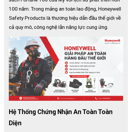
100 năm. Trong mảng an toàn lao động, Honeywell 
Safety Products là thương hiệu dẫn đầu thế giới về 
cả quy mô, công nghệ lẫn năng lực cung ứng.
Đặc điểm
- Làm bằng chất liệu thép không gỉ cùng mật độ lưới dày tăng
khả năng chống đâm thủng và vết cắt vào tay
Hệ Thống Chứng Nhận An Toàn Toàn 
- Dây buộc trơn nhẵn phù hợp với tất cả các loại cổ tay
Diện