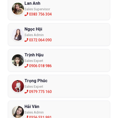
Lan Anh
Sales Supervisor
0383 756 304
Ngọc Hội
Sales Admin
0372 064 090
Trịnh Hậu
Sales Expert
0906 018 986
Trọng Phúc
Sales Expert
0979 775 160
Hải Vân
Sales Admin
0356 531 991