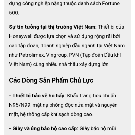
dựng công nghiệp nặng thuộc danh sách Fortune 
500.
- Chất liệu: Thép không gỉ dây xích với dây đeo nhựa có thể
tháo rời.
Sự tin tưởng tại thị trường Việt Nam:
 Thiết bị của 
Honeywell được lựa chọn và sử dụng rộng rãi bởi 
- Loại thép: AISI 316L.
các tập đoàn, doanh nghiệp đầu ngành tại Việt Nam 
như Petrolimex, Vingroup, PVN (Tập đoàn Dầu khí 
Việt Nam) cùng nhiều nhà thầu xây dựng lớn. 
- Kích thước sợi: chainmail không gỉ dày 0,5mm, đường kính
ngoài của vòng 4mm.
Các Dòng Sản Phẩm Chủ Lực
- Loại: sử dụng cả 2 tay
- Thiết bị bảo vệ hô hấp:
 Khẩu trang tiêu chuẩn 
N95/N99, mặt nạ phòng độc nửa mặt và nguyên 
Thông số kích thước theo size
mặt, hệ thống cấp khí sạch dòng cao.
- Giày và ủng bảo hộ cao cấp:
 Giày bảo hộ mũi 
Mã SP
Size
K.lượng
Chiều dài