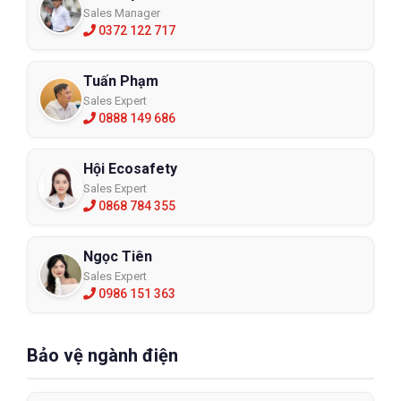
Sales Manager
0372 122 717
Tuấn Phạm
Sales Expert
0888 149 686
Hội Ecosafety
Sales Expert
0868 784 355
Ngọc Tiên
Sales Expert
0986 151 363
Bảo vệ ngành điện