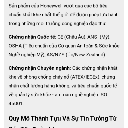
- Sợi đai dệt êm ái phù hợp cho các chuyển động của cổ tay.
Sản phẩm của Honeywell vượt qua các bộ tiêu 
Hoàn toàn có thể sử dụng cho tay trái hoặc phải
chuẩn khắt khe nhất thế giới để được phép lưu hành 
trong những môi trường công nghiệp đặc thù:
- Cổ tay khóa bằng các nút ấn và có thể điều chỉnh
Chứng nhận Quốc tế:
 CE (Châu Âu), ANSI (Mỹ), 
- Chất lượng cao của lưới giúp giảm thiểu số lần sửa chữa, và
OSHA (Tiêu chuẩn của Cơ quan An toàn & Sức khỏe 
tăng tuổi thọ của găng tay.
Nghề nghiệp Mỹ), AS/NZS (Úc/New Zealand).
Chứng nhận Chuyên ngành:
 Các chứng nhận khắt 
Thông số kỹ thuật
khe về phòng chống cháy nổ (ATEX/IECEx), chứng 
nhận chất lượng hàng không, và tiêu chuẩn quốc tế 
về quản lý sức khỏe - an toàn nghề nghiệp ISO 
45001.
Quy Mô Thành Tựu Và Sự Tin Tưởng Từ 