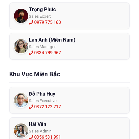
Trọng Phúc
Sales Expert
0979 775 160
Lan Anh (Miền Nam)
Sales Manager
0334 789 967
Khu Vực Miền Bắc
Đỗ Phú Huy
Sales Executive
0372 122 717
Hải Vân
Sales Admin
0356 531 991