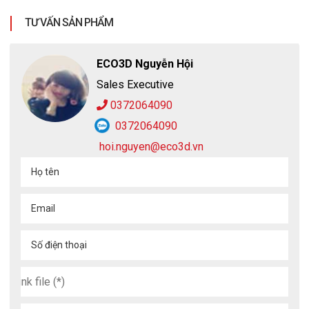
TƯ VẤN SẢN PHẨM
ECO3D Nguyễn Hội
Sales Executive
0372064090
0372064090
hoi.nguyen@eco3d.vn
Họ tên
Email
Số điện thoại