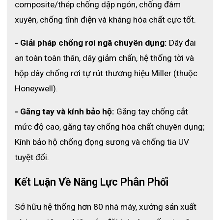
composite/thép chống dập ngón, chống đâm 
2500000R0302
XX-Small
129g
208mm
xuyên, chống tĩnh điện và kháng hóa chất cực tốt.
2500001R0302
X-Small
138g
220mm
2500002R0302
Small
152g
232mm
- Giải pháp chống rơi ngã chuyên dụng:
 Dây đai 
2500003R0302
Medium
168g
245mm
an toàn toàn thân, dây giảm chấn, hệ thống tời và 
2500004R0302
Large
185g
257mm
hộp dây chống rơi tự rút thương hiệu Miller (thuộc 
2500005R0302
X-Large
195g
270mm
Honeywell).
- Găng tay và kính bảo hộ:
 Găng tay chống cắt 
mức độ cao, găng tay chống hóa chất chuyên dụng; 
Tiêu chuẩn và ứng dụng
Kính bảo hộ chống đọng sương và chống tia UV 
tuyệt đối.
- Đáp ứng tiêu chuẩn: EN 420: 2003 và EN 388: 2003
Kết Luận Về Năng Lực Phân Phối 
- Sử dụng: khi sử dụng dao hoặc dụng cụ cắt và / hoặc đục lỗ .
Sở hữu hệ thống hơn 80 nhà máy, xưởng sản xuất 
Thường được ứng dụng trong các ngành nông nghiệp, ngành