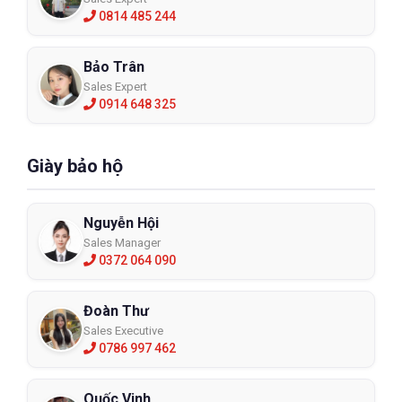
0814 485 244
Bảo Trân
Sales Expert
0914 648 325
Giày bảo hộ
Nguyễn Hội
Sales Manager
0372 064 090
Đoàn Thư
Sales Executive
0786 997 462
Quốc Vinh