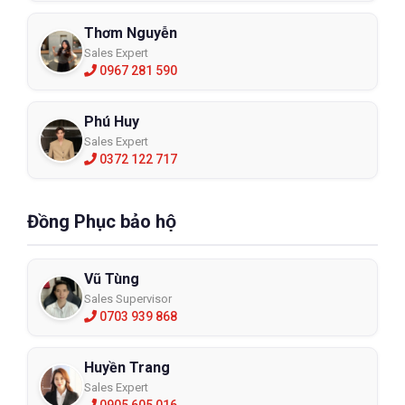
Thơm Nguyễn
Sales Expert
0967 281 590
Phú Huy
Sales Expert
0372 122 717
Đồng Phục bảo hộ
Vũ Tùng
Sales Supervisor
0703 939 868
Huyền Trang
Sales Expert
0905 605 016