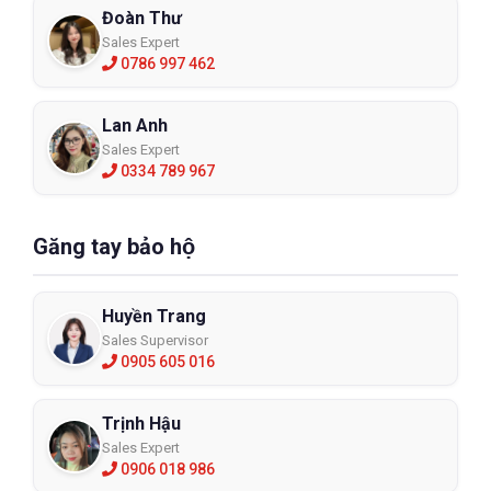
Đoàn Thư
Sales Expert
0786 997 462
Lan Anh
Sales Expert
0334 789 967
Găng tay bảo hộ
Huyền Trang
Sales Supervisor
0905 605 016
Trịnh Hậu
Sales Expert
0906 018 986