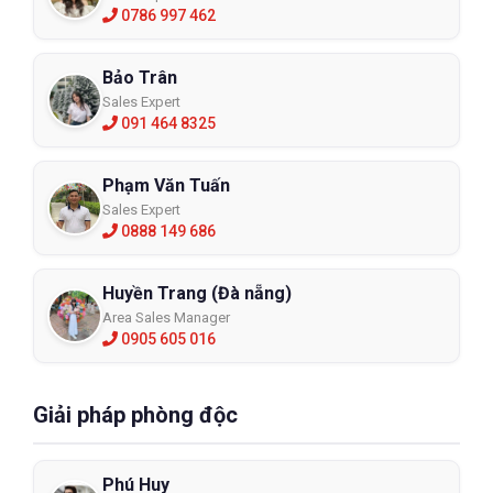
0786 997 462
Bảo Trân
Sales Expert
091 464 8325
Phạm Văn Tuấn
Sales Expert
0888 149 686
Huyền Trang (Đà nẵng)
Area Sales Manager
0905 605 016
Giải pháp phòng độc
Phú Huy