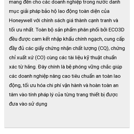
mang đến cho các doanh nghiệp trong nước danh 
mục giải pháp bảo hộ lao động toàn diện của 
- Bất kỳ găng tay nào có dấu hiệu bị mài mòn bất thường hoặc
Honeywell với chính sách giá thành cạnh tranh và 
bị mất dây chuyền phải được thay thế ngay bằng một bao tay
tối ưu nhất. Toàn bộ sản phẩm phân phối bởi ECO3D 
trong điều kiện tốt
đều được cam kết nhập khẩu chính ngạch, cung cấp 
đầy đủ các giấy chứng nhận chất lượng (CQ), chứng 
- Nơi bảo quản: ở nơi thoáng mát, khô và thoáng khí.
chỉ xuất xứ (CO) cùng các tài liệu kỹ thuật chuẩn 
xác từ hãng. Đây chính là bệ phóng vững chắc giúp 
các doanh nghiệp nâng cao tiêu chuẩn an toàn lao 
động, tối ưu hóa chi phí vận hành và hoàn toàn an 
tâm vào tính pháp lý của từng trang thiết bị được 
đưa vào sử dụng