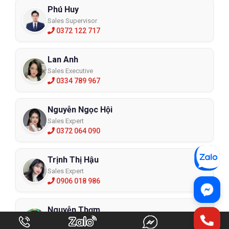
Phú Huy
Sales Supervisor
0372 122 717
Lan Anh
Sales Executive
0334 789 967
Nguyễn Ngọc Hội
Sales Expert
0372 064 090
Trịnh Thị Hậu
Sales Expert
0906 018 986
Nguyễn Thơm
Sales Expert