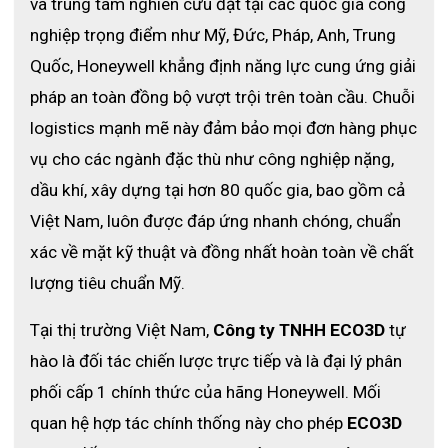
và trung tâm nghiên cứu đặt tại các quốc gia công 
công nghiệp đánh bắt cá, công nghiệp thực phẩm, công nghiệp
thủy tinh, công nghiệp dệt may.
nghiệp trọng điểm như Mỹ, Đức, Pháp, Anh, Trung 
Quốc, Honeywell khẳng định năng lực cung ứng giải 
Vệ sinh và bảo quản
pháp an toàn đồng bộ vượt trội trên toàn cầu. 
Chuỗi 
logistics mạnh mẽ này đảm bảo mọi đơn hàng phục 
vụ cho các ngành đặc thù như công nghiệp nặng, 
- Găng tay Chainex nên được chà xát ít nhất mỗi ngày một lần
với nước xà phòng nóng (50 ° C) hoặc hỗn hợp nước nóng (50 °
dầu khí, xây dựng tại hơn 80 quốc gia, bao gồm cả 
C) và chất tẩy rửa
Việt Nam, luôn được đáp ứng nhanh chóng, chuẩn 
xác về mặt kỹ thuật và đồng nhất hoàn toàn về chất 
- Rửa ở nhiệt độ tối thiểu 82 ° C. Khử trùng với một sản phẩm
lượng tiêu chuẩn Mỹ. 
được chấp thuận
Tại thị trường Việt Nam, 
Công ty TNHH ECO3D
 tự 
- Nó cũng có thể được làm sạch trong một máy giặt
hào là đối tác chiến lược trực tiếp và là đại lý phân 
phối cấp 1 chính thức của hãng Honeywell. Mối 
quan hệ hợp tác chính thống này cho phép 
ECO3D
- Không làm sạch bao tay bảo vệ dây xích bằng cách gõ nó lên
bề mặt cứng