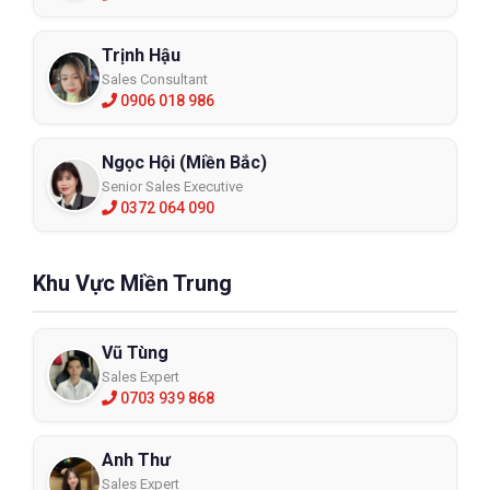
Trịnh Hậu
Sales Consultant
0906 018 986
Ngọc Hội (Miền Bắc)
Senior Sales Executive
0372 064 090
Khu Vực Miền Trung
Vũ Tùng
Sales Expert
0703 939 868
Anh Thư
Sales Expert