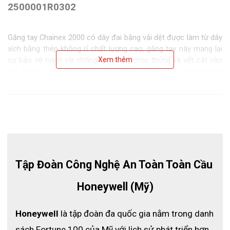
2500001R0302
Găng tay Chainex 2000 có dây đai bằng vải dệt được làm từ dây
xích bằng thép không rỉ chất lượng cao, găng tay này mang lại
sự bảo vệ tuyệt vời chống lại cả sự chọc thủng và vết cắt vào
Xem thêm
tay. Trọng lượng nhẹ, linh hoạt có thể sử dụng cho cả tay trái và
tay phải.
Tập Đoàn Công Nghệ An Toàn Toàn Cầu 
Honeywell (Mỹ)
Honeywell
 là tập đoàn đa quốc gia nằm trong danh 
sách Fortune 100 của Mỹ với lịch sử phát triển hơn 