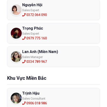
Nguyễn Hội
Sales Expert
0372 064 090
Trọng Phúc
Sales Expert
0979 775 160
Lan Anh (Miền Nam)
Sales Manager
0334 789 967
Khu Vực Miền Bắc
Trịnh Hậu
Sales Consultant
0906 018 986