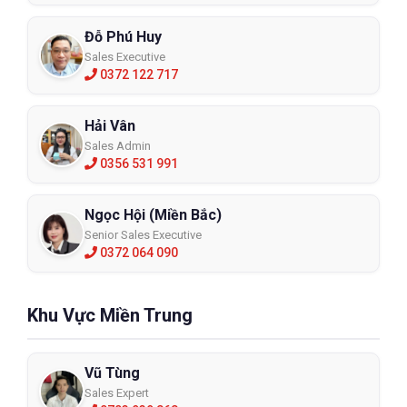
Đỗ Phú Huy
Sales Executive
0372 122 717
Hải Vân
Sales Admin
0356 531 991
Ngọc Hội (Miền Bắc)
Senior Sales Executive
0372 064 090
Khu Vực Miền Trung
Vũ Tùng
Sales Expert