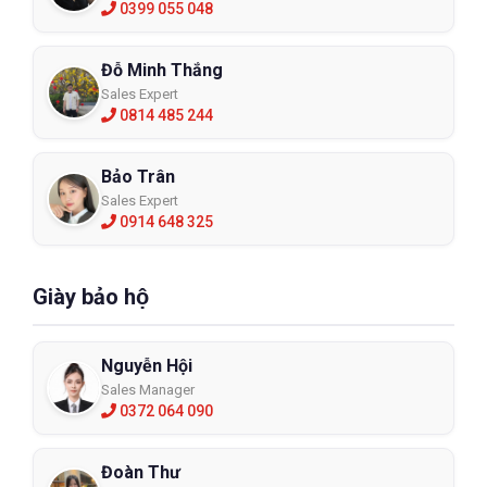
0399 055 048
Đỗ Minh Thắng
Sales Expert
0814 485 244
Bảo Trân
Sales Expert
0914 648 325
Giày bảo hộ
Nguyễn Hội
Sales Manager
0372 064 090
Đoàn Thư