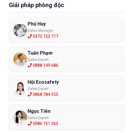
Giải pháp phòng độc
Phú Huy
Sales Manager
0372 122 717
Tuấn Phạm
Sales Expert
0888 149 686
Hội Ecosafety
Sales Expert
0868 784 355
Ngọc Tiên
Sales Expert
0986 151 363