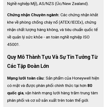
Loại dài đến gần khuỷu tay
Nghề nghiệp Mỹ), AS/NZS (Úc/New Zealand).
Màu sắc : xám
Size: mỗi size một mã khác nhau
Chứng nhận Chuyên ngành:
 Các chứng nhận khắt 
Không có vòng đai bằng vải
khe về phòng chống cháy nổ (ATEX/IECEx), chứng 
nhận chất lượng hàng không, và tiêu chuẩn quốc tế 
Vệ sinh và bảo quản
về quản lý sức khỏe - an toàn nghề nghiệp ISO 
45001.
Găng tay Chainex nên được chà xát ít nhất mỗi ngày
một lần với nước xà phòng nóng (50 ° C) hoặc hỗn
Quy Mô Thành Tựu Và Sự Tin Tưởng Từ 
hợp nước nóng (50 ° C) và chất tẩy rửa
Không làm sạch bao tay bảo vệ dây xích bằng cách
Các Tập Đoàn Lớn
gõ nó lên bề mặt cứng
Bất kỳ găng tay nào có dấu hiệu bị mài mòn bất
Mạng lưới toàn cầu:
 Sản phẩm của Honeywell hiện 
thường hoặc bị mất dây chuyền phải được thay thế
có mặt và được phân phối chính thức tại hơn 
80 
ngay bằng một bao tay trong điều kiện tốt
Nơi bảo quản: ở nơi thoáng mát, khô và thoáng khí.
quốc gia
, vận hành mạng lưới hàng trăm trung tâm 
phân phối và cơ sở sản xuất trên toàn thế giới.