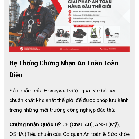
Hệ Thống Chứng Nhận An Toàn Toàn 
Diện
Sản phẩm của Honeywell vượt qua các bộ tiêu 
chuẩn khắt khe nhất thế giới để được phép lưu hành 
trong những môi trường công nghiệp đặc thù:
Thông số kỹ thuật
Chứng nhận Quốc tế:
 CE (Châu Âu), ANSI (Mỹ), 
Mã sản phẩm: 2533000R0302
Chất liệu: thép không gỉ
OSHA (Tiêu chuẩn của Cơ quan An toàn & Sức khỏe 