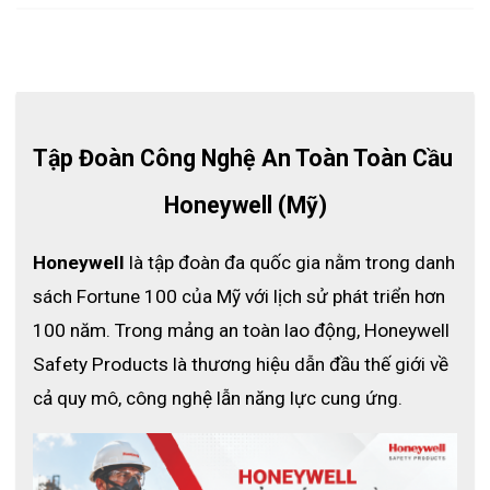
chainmail có lò xo inox.
Chống vi khuẩn, dễ dàng vệ sinh để vệ sinh hoàn
toàn.
Tự điều chỉnh, tự đúc vào tay mà không cần bất kỳ
loại đóng cửa nào khác.
Thúc đẩy 100% thời gian mặc mà không có dây đai
Tập Đoàn Công Nghệ An Toàn Toàn Cầu 
hoặc ấn nút stud.
Không có khe bên trên găng tay bảo vệ hoàn toàn
Honeywell (Mỹ)
tay và cánh tay.
Mỗi găng tay được cấp một số sêri duy nhất cho
Honeywell
 là tập đoàn đa quốc gia nằm trong danh 
phép truy xuất nguồn gốc, phân bổ găng tay riêng và
sách Fortune 100 của Mỹ với lịch sử phát triển hơn 
lưu giữ hồ sơ.
100 năm. Trong mảng an toàn lao động, Honeywell 
100% thép không gỉ đảm bảo găng tay không gây dị
ứng không có rủi ro nhiễm bẩn từ dây đeo buộc.
Safety Products là thương hiệu dẫn đầu thế giới về 
cả quy mô, công nghệ lẫn năng lực cung ứng.