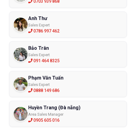
0703 939 868
Anh Thư
Sales Expert
0786 997 462
Bảo Trân
Sales Expert
091 464 8325
Phạm Văn Tuấn
Sales Expert
0888 149 686
Huyền Trang (Đà nẵng)
Area Sales Manager
0905 605 016