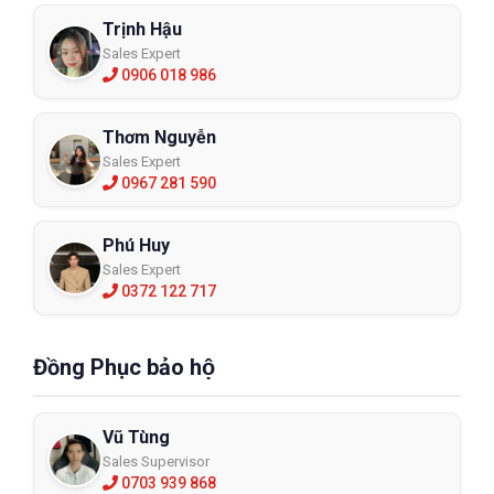
Trịnh Hậu
Sales Expert
0906 018 986
Thơm Nguyễn
Sales Expert
0967 281 590
Phú Huy
Sales Expert
0372 122 717
Đồng Phục bảo hộ
Vũ Tùng
Sales Supervisor
0703 939 868