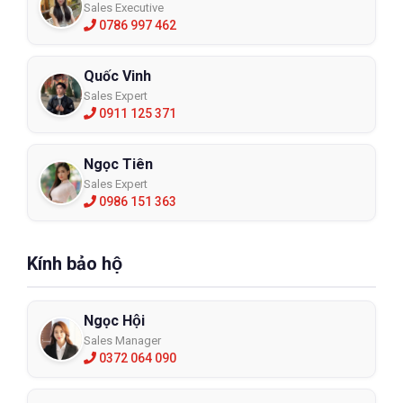
Sales Executive
0786 997 462
Quốc Vinh
Sales Expert
0911 125 371
Ngọc Tiên
Sales Expert
0986 151 363
Kính bảo hộ
Ngọc Hội
Sales Manager
0372 064 090