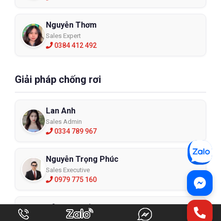
Nguyễn Thơm
Sales Expert
0384 412 492
Giải pháp chống rơi
Lan Anh
Sales Admin
0334 789 967
Nguyễn Trọng Phúc
Sales Executive
0979 775 160
Đỗ Minh Thắng
Sales Expert