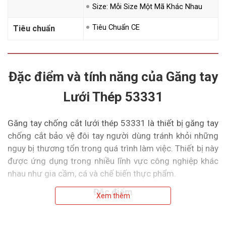
Size: Mỗi Size Một Mã Khác Nhau
Tiêu Chuẩn CE
Tiêu chuẩn
Đặc điểm và tính năng của Găng tay
Lưới Thép 53331
Găng tay chống cắt lưới thép 53331 là thiết bị găng tay
chống cắt bảo vệ đôi tay người dùng tránh khỏi những
nguy bị thương tổn trong quá trình làm việc. Thiết bị này
được ứng dụng trong nhiều lĩnh vực công nghiệp khác
nhau như gia cầm, cá và chế biến thực phẩm.
Đặc điểm
Xem thêm
Được làm từ chất liệu ​​thép không gỉ, găng tay