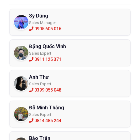
Sỹ Dũng
Sales Manager
0905 605 016
Đặng Quốc Vinh
Sales Expert
0911 125 371
Anh Thư
Sales Expert
0399 055 048
Đỗ Minh Thắng
Sales Expert
0814 485 244
Bảo Trân