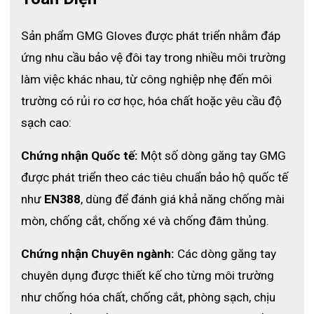
nhạy và linh hoạt cao
⚡Lớp PU mềm dẻo, không cứng giúp giữ chắc dụng cụ, vật liệu
Sản phẩm GMG Gloves được phát triển nhằm đáp 
trơn trượt.
ứng nhu cầu bảo vệ đôi tay trong nhiều môi trường 
⚡Dệt kim 13 Gauge mỏng nhẹ giúp thoải mái – thoáng khí –
làm việc khác nhau, từ công nghiệp nhẹ đến môi 
không mùi
trường có rủi ro cơ học, hóa chất hoặc yêu cầu độ 
sạch cao:
Chứng nhận Quốc tế:
 Một số dòng găng tay GMG 
được phát triển theo các tiêu chuẩn bảo hộ quốc tế 
như 
EN388
, dùng để đánh giá khả năng chống mài 
mòn, chống cắt, chống xé và chống đâm thủng.
Chứng nhận Chuyên ngành:
 Các dòng găng tay 
chuyên dụng được thiết kế cho từng môi trường 
như chống hóa chất, chống cắt, phòng sạch, chịu 