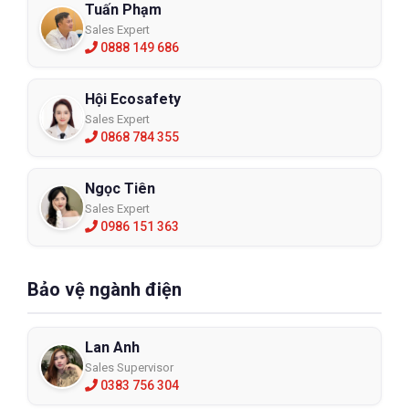
Tuấn Phạm
Sales Expert
0888 149 686
Hội Ecosafety
Sales Expert
0868 784 355
Ngọc Tiên
Sales Expert
0986 151 363
Bảo vệ ngành điện
Lan Anh
Sales Supervisor
0383 756 304