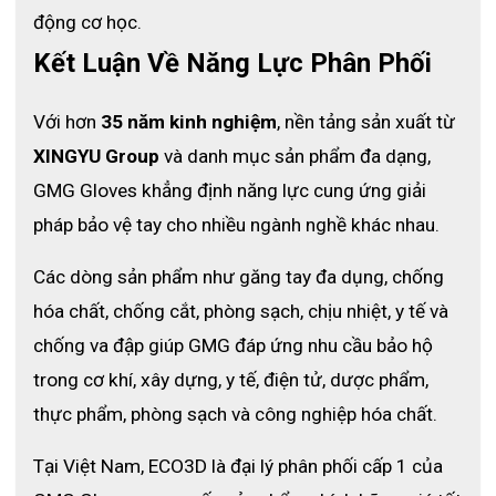
động cơ học.
Kết Luận Về Năng Lực Phân Phối
Với hơn 
35 năm kinh nghiệm
, nền tảng sản xuất từ 
XINGYU Group
 và danh mục sản phẩm đa dạng, 
Găng tay nhúng keo đầu ngón tay 13
GMG Gloves khẳng định năng lực cung ứng giải 
kim polyester trắng
pháp bảo vệ tay cho nhiều ngành nghề khác nhau.
PU5101
Các dòng sản phẩm như găng tay đa dụng, chống 
XEM CHI TIẾT
hóa chất, chống cắt, phòng sạch, chịu nhiệt, y tế và 
chống va đập giúp GMG đáp ứng nhu cầu bảo hộ 
trong cơ khí, xây dựng, y tế, điện tử, dược phẩm, 
thực phẩm, phòng sạch và công nghiệp hóa chất.
Tại Việt Nam, ECO3D là đại lý phân phối cấp 1 của 