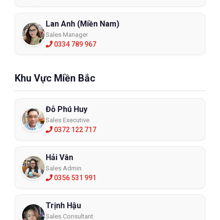
Lan Anh (Miền Nam)
Sales Manager
0334 789 967
Khu Vực Miền Bắc
Đỗ Phú Huy
Sales Executive
0372 122 717
Hải Vân
Sales Admin
0356 531 991
Trịnh Hậu
Sales Consultant