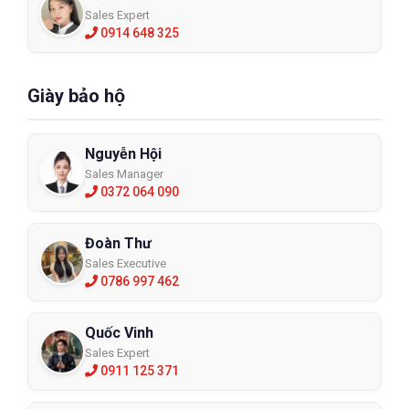
Sales Expert
0914 648 325
Giày bảo hộ
Nguyễn Hội
Sales Manager
0372 064 090
Đoàn Thư
Sales Executive
0786 997 462
Quốc Vinh
Sales Expert
0911 125 371