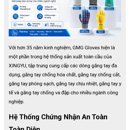
Với hơn 35 năm kinh nghiệm, GMG Gloves hiện là 
một phần trong hệ thống sản xuất toàn cầu của 
Thông tin găng tay chống cắt cấp độ 5
XINGYU, tập trung cung cấp các dòng găng tay đa 
2. Đặc điểm nổi bật của găng tay
dụng, găng tay chống hóa chất, găng tay chống cắt, 
chống cắt H5101
găng tay phòng sạch, găng tay chịu nhiệt, găng tay y 
⚡Chống cắt mạnh mẽ – Đạt chuẩn ANSI A3
tế và găng tay chống va đập cho nhiều ngành công 
⚡Chất liệu : Sử dụng sợi HPPE (High-Performance Polyethylene)
nghiệp.
kết hợp sợi thủy tinh – thấm hút mồ hôi tốt, không gây bí nóng
⚡Tiêu chuẩn: Đạt EN388: 4X42C – khả năng chống cắt cấp độ
Hệ Thống Chứng Nhận An Toàn 
cao, chống mài mòn, chống rách, đâm xuyên hiệu quả.
⚡Phủ PU ở lòng bàn tay – Bám tốt, thao tác chính xác, giữ độ
Toàn Diện