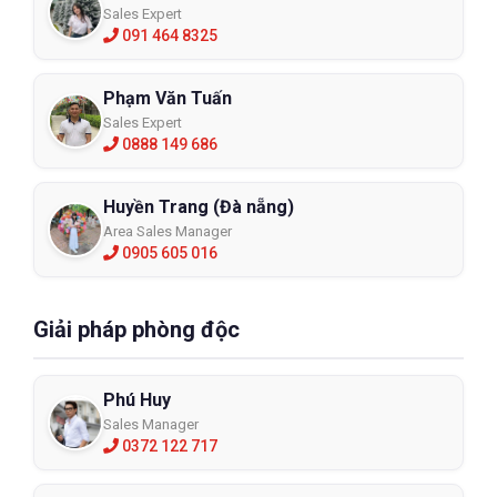
Sales Expert
091 464 8325
Phạm Văn Tuấn
Sales Expert
0888 149 686
Huyền Trang (Đà nẵng)
Area Sales Manager
0905 605 016
Giải pháp phòng độc
Phú Huy
Sales Manager
0372 122 717