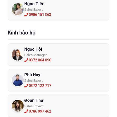
Ngọc Tiên
Sales Expert
0986 151 363
Kính bảo hộ
Ngọc Hội
Sales Manager
0372 064 090
Phú Huy
Sales Expert
0372 122 717
Đoàn Thư
Sales Expert
0786 997 462