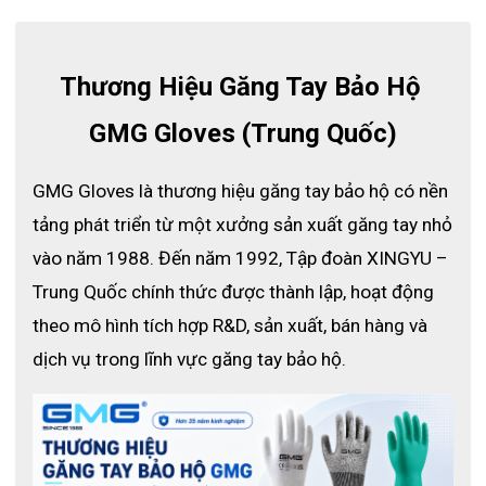
🔹Xuất xứ: Trung Quốc
🔹Chất liệu: HPPE + Sợi thủy tinh
🔹Lớp phủ: PU (Polyurethane) lòng bàn tay
Thương Hiệu Găng Tay Bảo Hộ 
🔹Độ dày sợi: 13 Gauge – Dệt kim siêu thoáng
GMG Gloves (Trung Quốc)
🔹Tiêu chuẩn: EN388: 4X42C – ANSI A3 (Hoa Kỳ)
🔹Màu sắc: Xám công nghiệp, sạch, khó bám bẩn
GMG Gloves là thương hiệu găng tay bảo hộ có nền 
🔹Size: Từ 7/S đến 11/XXL – Phù hợp nhiều cỡ tay
tảng phát triển từ một xưởng sản xuất găng tay nhỏ 
vào năm 1988. Đến năm 1992, Tập đoàn XINGYU – 
Trung Quốc chính thức được thành lập, hoạt động 
theo mô hình tích hợp R&D, sản xuất, bán hàng và 
dịch vụ trong lĩnh vực găng tay bảo hộ.