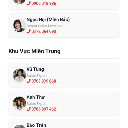
0906 018 986
Ngọc Hội (Miền Bắc)
Senior Sales Executive
0372 064 090
Khu Vực Miền Trung
Vũ Tùng
Sales Expert
0703 939 868
Anh Thư
Sales Expert
0786 997 462
Bảo Trân