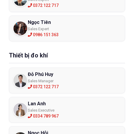
0372 122 717
Ngọc Tiên
Sales Expert
0986 151 363
Thiết bị đo khí
Đỗ Phú Huy
Sales Manager
0372 122 717
Lan Anh
Sales Executive
0334 789 967
Ngọc Hội