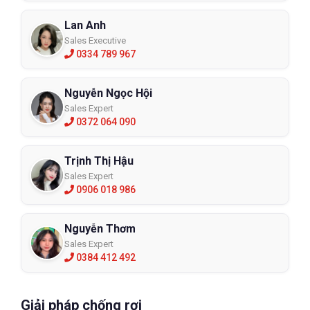
Lan Anh
Sales Executive
0334 789 967
Nguyễn Ngọc Hội
Sales Expert
0372 064 090
Trịnh Thị Hậu
Sales Expert
0906 018 986
Nguyễn Thơm
Sales Expert
0384 412 492
Giải pháp chống rơi