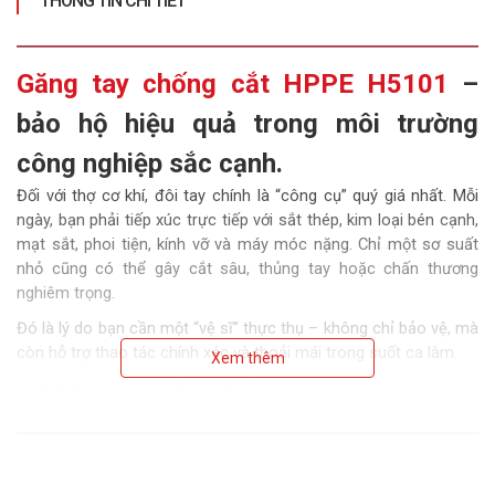
THÔNG TIN CHI TIẾT
Găng tay chống cắt HPPE H5101
–
bảo hộ hiệu quả trong môi trường
công nghiệp sắc cạnh.
Đối với thợ cơ khí, đôi tay chính là “công cụ” quý giá nhất. Mỗi
ngày, bạn phải tiếp xúc trực tiếp với sắt thép, kim loại bén cạnh,
mạt sắt, phoi tiện, kính vỡ và máy móc nặng. Chỉ một sơ suất
nhỏ cũng có thể gây cắt sâu, thủng tay hoặc chấn thương
nghiêm trọng.
Đó là lý do bạn cần một “vệ sĩ” thực thụ – không chỉ bảo vệ, mà
còn hỗ trợ thao tác chính xác và thoải mái trong suốt ca làm.
Xem thêm
1.Thông tin sản phẩm
🔹Mã sản phẩm:H5101
🔹Thương hiệu: GMG