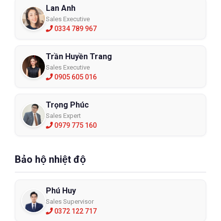
Lan Anh
Sales Executive
0334 789 967
Trần Huyền Trang
Sales Executive
0905 605 016
Trọng Phúc
Sales Expert
0979 775 160
Bảo hộ nhiệt độ
Phú Huy
Sales Supervisor
0372 122 717