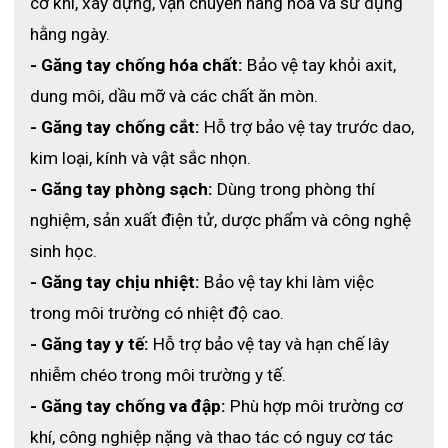
Cắt ECO3D?
cơ khí, xây dựng, vận chuyển hàng hóa và sử dụng 
hằng ngày.
🔸
Hàng chính hãng GMG – chất lượng ổn định
- Găng tay chống hóa chất:
 Bảo vệ tay khỏi axit, 
🔸
Giá tốt, chiết khấu số lượng lớn cho doanh nghiệp
dung môi, dầu mỡ và các chất ăn mòn.
🔸
Giao hàng toàn quốc nhanh chóng
- Găng tay chống cắt:
 Hỗ trợ bảo vệ tay trước dao, 
🔸
Tư vấn miễn phí
theo từng ngành nghề – chọn đúng size,
kim loại, kính và vật sắc nhọn.
đúng nhu cầu
- Găng tay phòng sạch:
 Dùng trong phòng thí 
nghiệm, sản xuất điện tử, dược phẩm và công nghệ 
sinh học.
- Găng tay chịu nhiệt:
 Bảo vệ tay khi làm việc 
trong môi trường có nhiệt độ cao.
- Găng tay y tế:
 Hỗ trợ bảo vệ tay và hạn chế lây 
nhiễm chéo trong môi trường y tế.
- Găng tay chống va đập:
 Phù hợp môi trường cơ 
khí, công nghiệp nặng và thao tác có nguy cơ tác 