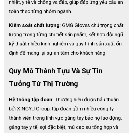
nhiệt, y tế và chống va đập, giúp đáp ứng yêu cầu an 
toàn theo từng nhóm ngành.
Kiểm soát chất lượng:
 GMG Gloves chú trọng chất 
lượng trong từng chi tiết sản phẩm, kết hợp đội ngũ 
Đặc điểm găng tay chống cắt cấp độ 5
kỹ thuật nhiều kinh nghiệm và quy trình sản xuất ổn 
3. Ứng dụng trong nhiều ngành nghề:
định để mang lại sự an tâm cho khách hàng.
🔹Gia công cơ khí – sắt thép: Chống cắt khi tiếp xúc cạnh bén,
kim loại sắc
Quy Mô Thành Tựu Và Sự Tin 
🔹Sản xuất ô tô, điện tử: Giữ linh kiện nhỏ, thao tác không trượt
tay
Tưởng Từ Thị Trường
🔹Lắp ráp, chế tạo máy móc: Cầm nắm phôi dễ dàng, tránh tai
nạn máy móc
Hệ thống tập đoàn:
 Thương hiệu được hậu thuẫn 
🔹Bảo trì, sửa chữa: Tăng độ an toàn khi tiếp xúc thiết bị nguy
bởi XINGYU Group, tập đoàn gồm nhiều công ty 
hiểm
thành viên trong lĩnh vực găng tay bảo hộ lao động, 
găng tay y tế, sợi đặc biệt, mủ cao su tổng hợp và 