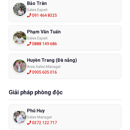
Bảo Trân
Sales Expert
091 464 8325
Phạm Văn Tuấn
Sales Expert
0888 149 686
Huyền Trang (Đà nẵng)
Area Sales Manager
0905 605 016
Giải pháp phòng độc
Phú Huy
Sales Manager
0372 122 717