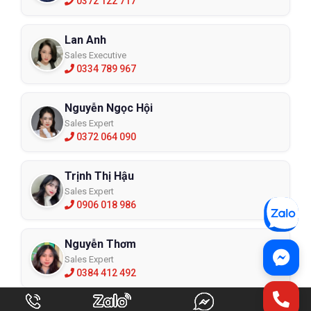
0372 122 717
Lan Anh
Sales Executive
0334 789 967
Nguyễn Ngọc Hội
Sales Expert
0372 064 090
Trịnh Thị Hậu
Sales Expert
0906 018 986
Nguyễn Thơm
Sales Expert
0384 412 492