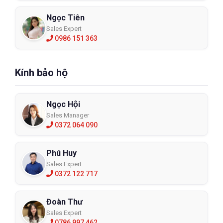
Ngọc Tiên
Sales Expert
0986 151 363
Kính bảo hộ
Ngọc Hội
Sales Manager
0372 064 090
Phú Huy
Sales Expert
0372 122 717
Đoàn Thư
Sales Expert
0786 997 462