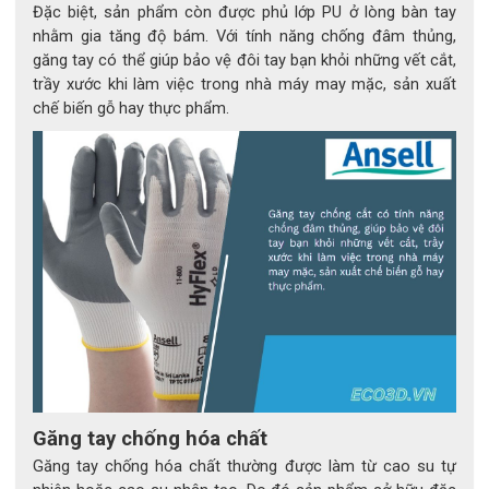
không, lắp ráp ô tô, xí nghiệp hóa chất, vận chuyển hàng
Đặc biệt, sản phẩm còn được phủ lớp PU ở lòng bàn tay
hóa, chế tạo kim loại, ...v....v.....
nhằm gia tăng độ bám. Với tính năng chống đâm thủng,
găng tay có thể giúp bảo vệ đôi tay bạn khỏi những vết cắt,
trầy xước khi làm việc trong nhà máy may mặc, sản xuất
TIÊU CHUẨN
chế biến gỗ hay thực phẩm.
Chỉ thị châu Âu 89/686 / EEC
EN 420: 2003 + A1: 2009
EN 388: 2003: 4121
EN 388: 2016: 3121A
Găng tay chống hóa chất
Găng tay chống hóa chất thường được làm từ cao su tự