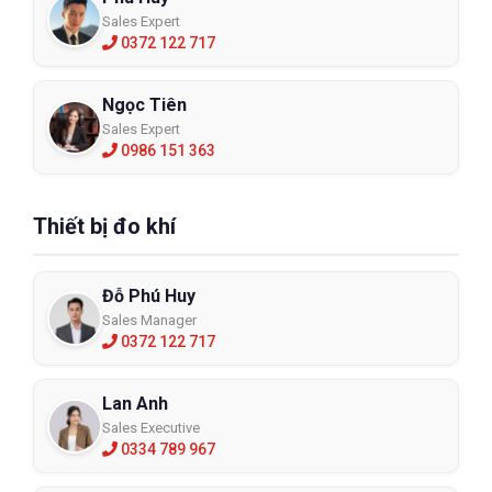
Sales Expert
0372 122 717
Ngọc Tiên
Sales Expert
0986 151 363
Thiết bị đo khí
Đỗ Phú Huy
Sales Manager
0372 122 717
Lan Anh
Sales Executive
0334 789 967