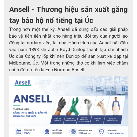
tuổi thọ của găng tay
Ansell - Thương hiệu sản xuất găng
Độ bám của
găng tay bảo hộ công nhân
cũng được
tay bảo hộ nổ tiếng tại Úc
tăng khi có lớp phủ Nitrile
Lớp lót mỏng bằng Nylon giúp người đeo thoải mái
Trong hơn một thế kỷ, Ansell đã cung cấp các giải pháp
nhất khi sử dụng
bảo vệ tiên tiến nhất cho hàng triệu đôi tay của người lao
động tại nơi làm việc, tại nhà. Hành trình của Ansell bắt đầu
Công nghệ Ansell ZONZ Comfort Fit phù hợp với
vào năm 1893 khi John Boyd Dunlop thành lập chi nhánh
đường viền tay tự nhiên để hỗ trợ được cải thiện
Úc của Công ty lốp khí nén Dunlop để sản xuất xe đạp tại
Cấu trúc không có silicon để giảm nguy cơ chất gây
Melbourne, Úc. Một trong những thợ cơ khí làm việc chăm
ô nhiễm
chỉ ở đó có tên là Eric Norman Ansell.