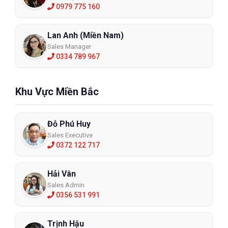
0979 775 160
Lan Anh (Miền Nam)
Sales Manager
0334 789 967
Khu Vực Miền Bắc
Đỗ Phú Huy
Sales Executive
0372 122 717
Hải Vân
Sales Admin
0356 531 991
Trịnh Hậu