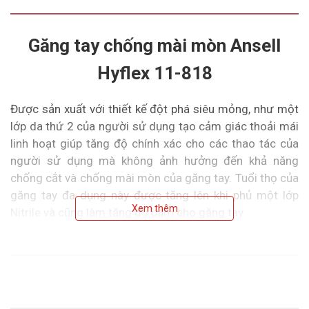
Găng tay chống mài mòn Ansell
Hyflex 11-818
Được sản xuất với thiết kế đột phá siêu mỏng, như một
lớp da thứ 2 của người sử dụng tạo cảm giác thoải mái
linh hoạt giúp tăng độ chính xác cho các thao tác của
người sử dụng mà không ảnh hưởng đến khả năng
chống cắt và chống mài mòn của găng tay. Tuổi thọ của
găng tay đa dụng này được tăng lên khi phủ một lớp
Xem thêm
Nitrile và cũng làm tăng độ bám cho găng tay
Đặc điểm tính năng
Găng tay bảo hộ Ansell
Hyflex 11818 được trang bị
lớp phủ bọt nitrat FORTIX Tough cung cấp khả năng
chống mài mòn tuyệt vời và đồng thời cũng tăng