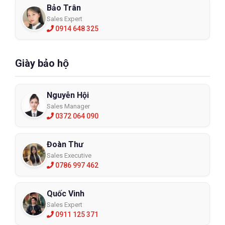
Bảo Trân
Sales Expert
0914 648 325
Giày bảo hộ
Nguyễn Hội
Sales Manager
0372 064 090
Đoàn Thư
Sales Executive
0786 997 462
Quốc Vinh
Sales Expert
0911 125 371