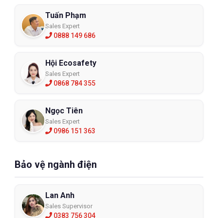
Tuấn Phạm
Sales Expert
0888 149 686
Hội Ecosafety
Sales Expert
0868 784 355
Ngọc Tiên
Sales Expert
0986 151 363
Bảo vệ ngành điện
Lan Anh
Sales Supervisor
0383 756 304