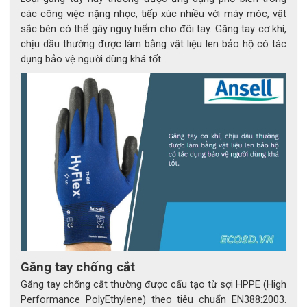
các công việc nặng nhọc, tiếp xúc nhiều với máy móc, vật
sắc bén có thể gây nguy hiểm cho đôi tay. Găng tay cơ khí,
chịu dầu thường được làm bằng vật liệu len bảo hộ có tác
dụng bảo vệ người dùng khá tốt.
Ứng dụng
Bảo vệ bàn tay là điều cần thiết để làm việc an toàn hơn,
trong khi đảm bảo sự thoải mái là điều tối quan trọng
để hoàn thành tốt công việc. Với ý nghĩ này, găng tay
HyFlex 11-818 đã được thiết kế với lớp phủ FORTIX
thoáng khí, có khả năng chống mài mòn cấp độ 4 theo
EN 388. Chúng cũng mang lại cảm giác chắc chắn cho
làn da thứ hai để cải thiện sự linh hoạt và khéo léo, đảm
bảo công việc của bạn được không thỏa hiệp.
Găng tay chống cắt
Găng tay chống cắt
Ansell Hyflex 11-818 thường được
Găng tay chống cắt thường được cấu tạo từ sợi HPPE (High
sử dụng trong các ngành công nghiệp như : Hàng
Performance PolyEthylene) theo tiêu chuẩn EN388:2003.