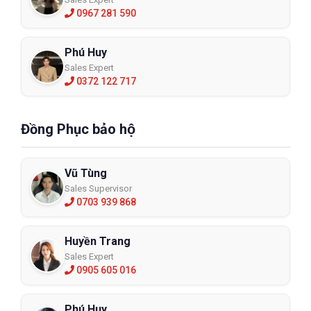
0967 281 590
Phú Huy
Sales Expert
0372 122 717
Đồng Phục bảo hộ
Vũ Tùng
Sales Supervisor
0703 939 868
Huyền Trang
Sales Expert
0905 605 016
Phú Huy