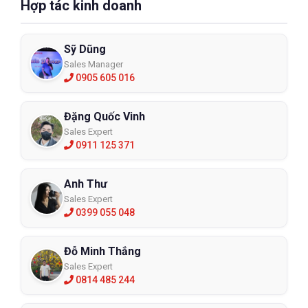
Hợp tác kinh doanh
Sỹ Dũng
Sales Manager
0905 605 016
Đặng Quốc Vinh
Sales Expert
0911 125 371
Anh Thư
Sales Expert
0399 055 048
Đỗ Minh Thắng
Sales Expert
0814 485 244