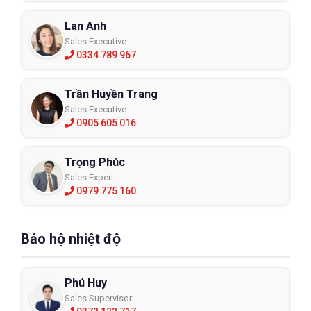
Lan Anh
Sales Executive
0334 789 967
Trần Huyền Trang
Sales Executive
0905 605 016
Trọng Phúc
Sales Expert
0979 775 160
Bảo hộ nhiệt độ
Phú Huy
Sales Supervisor