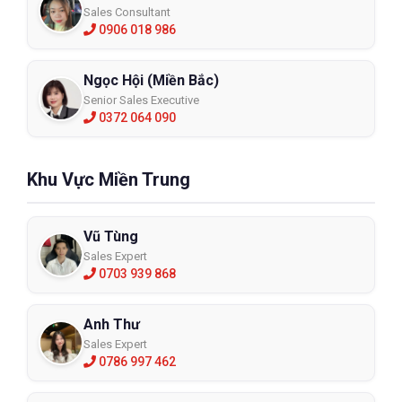
Sales Consultant
0906 018 986
Ngọc Hội (Miền Bắc)
Senior Sales Executive
0372 064 090
Khu Vực Miền Trung
Vũ Tùng
Sales Expert
0703 939 868
Anh Thư
Sales Expert
0786 997 462