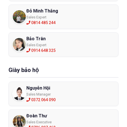
Đỗ Minh Thắng
Sales Expert
0814 485 244
Bảo Trân
Sales Expert
0914 648 325
Giày bảo hộ
Nguyễn Hội
Sales Manager
0372 064 090
Đoàn Thư
Sales Executive