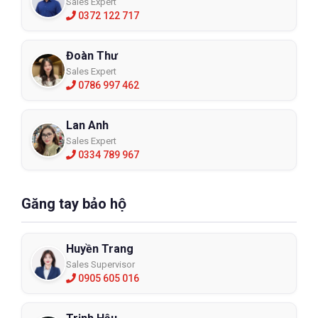
Sales Expert
0372 122 717
Đoàn Thư
Sales Expert
0786 997 462
Lan Anh
Sales Expert
0334 789 967
Găng tay bảo hộ
Huyền Trang
Sales Supervisor
0905 605 016