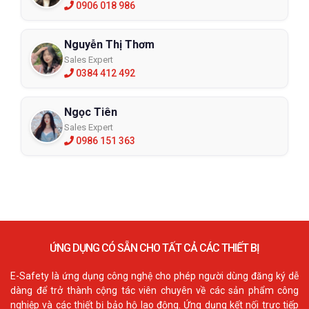
0906 018 986
Nguyễn Thị Thơm
Sales Expert
0384 412 492
Ngọc Tiên
Sales Expert
0986 151 363
ỨNG DỤNG CÓ SẴN CHO TẤT CẢ CÁC THIẾT BỊ
E-Safety là ứng dụng công nghệ cho phép người dùng đăng ký dễ
dàng để trở thành cộng tác viên chuyên về các sản phẩm công
nghiệp và các thiết bị bảo hộ lao động. Ứng dụng kết nối trực tiếp