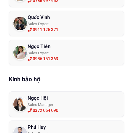
0786 997 462
Quốc Vinh
Sales Expert
0911 125 371
Ngọc Tiên
Sales Expert
0986 151 363
Kính bảo hộ
Ngọc Hội
Sales Manager
0372 064 090
Phú Huy