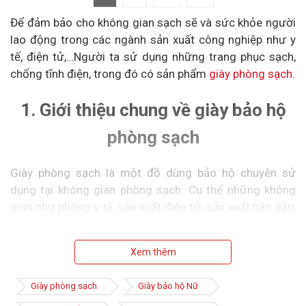
Để đảm bảo cho không gian sạch sẽ và sức khỏe người
lao động trong các ngành sản xuất công nghiệp như y
tế, điện tử,…Người ta sử dụng những trang phục sạch,
chống tĩnh điện, trong đó có sản phẩm
giày phòng sạch
.
1. Giới thiệu chung về giày bảo hộ
phòng sạch
Giày phòng sạch là một đồ dùng bảo hộ chuyên sử
dụng tại không gian phòng sạch. Cụ thể những không
gian như phòng y tế, sản xuất điện tử, sản xuất bán dẫn,
…vô cùng nguy hiểm cho người công nhân khi làm việc.
Xem thêm
Đặc biệt là những môi trường công nghiệp mà nhiễm
điện, tĩnh điện thì giày có tác dụng bảo hộ chống tĩnh
Giày phòng sạch
Giày bảo hộ Nữ
điện. Chúng ngăn ngừa những nguy cơ gây mất an toàn