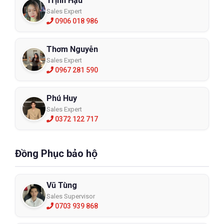
Trịnh Hậu
Sales Expert
0906 018 986
Thơm Nguyễn
Sales Expert
0967 281 590
Phú Huy
Sales Expert
0372 122 717
Đồng Phục bảo hộ
Vũ Tùng
Sales Supervisor
0703 939 868