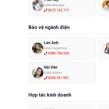
Sales Manager
0372 122 717
Bảo vệ ngành điện
Lan Anh
Sales Supervisor
0383 756 304
Hải Vân
Sales Admin
0356 531 991
Hợp tác kinh doanh