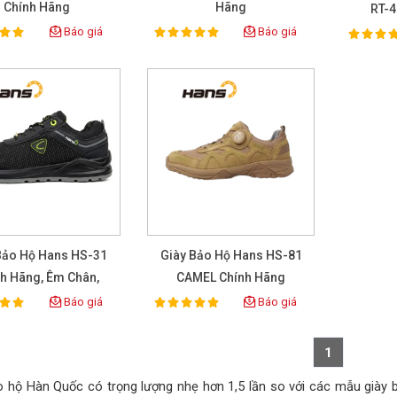
Chính Hãng
Hãng
RT-4
Báo giá
Báo giá
100%
100%
ting:
Rating:
Rat
Bảo Hộ Hans HS-31
Giày Bảo Hộ Hans HS-81
h Hãng, Êm Chân,
CAMEL Chính Hãng
Chống Trượt
Báo giá
Báo giá
100%
ting:
Rating:
1
o hộ Hàn Quốc có trọng lượng nhẹ hơn 1,5 lần so với các mẫu giày