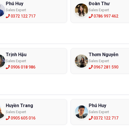
Phú Huy
Đoàn Thư
Sales Expert
Sales Expert
0372 122 717
0786 997 462
Trịnh Hậu
Thơm Nguyễn
Sales Expert
Sales Expert
0906 018 986
0967 281 590
Huyền Trang
Phú Huy
Sales Expert
Sales Expert
0905 605 016
0372 122 717