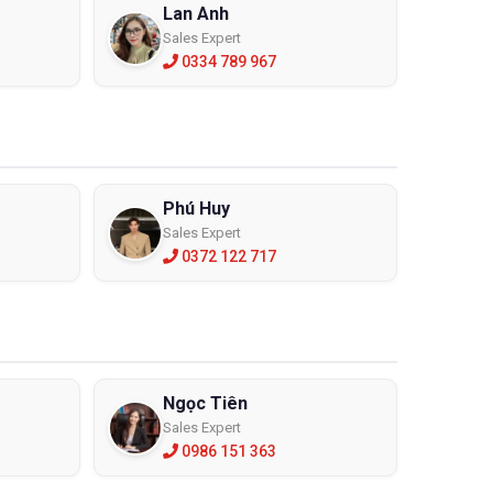
Lan Anh
Sales Expert
0334 789 967
Phú Huy
Sales Expert
0372 122 717
Ngọc Tiên
Sales Expert
0986 151 363