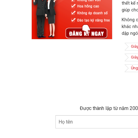
thết kế 
giúp cho
Không c
khác nh
dập ngó
Già
Già
Ủng
Được thành lập từ năm 2005
Họ tên