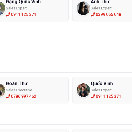
Đặng Quốc Vinh
Anh Thư
Sales Expert
Sales Expert
0911 125 371
0399 055 048
Đoàn Thư
Quốc Vinh
Sales Executive
Sales Expert
0786 997 462
0911 125 371