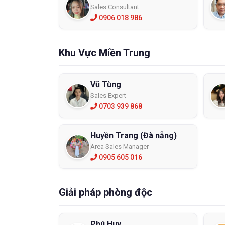
Sales Consultant
0906 018 986
Khu Vực Miền Trung
Vũ Tùng
Sales Expert
0703 939 868
Huyền Trang (Đà nẵng)
Area Sales Manager
0905 605 016
Giải pháp phòng độc
Phú Huy