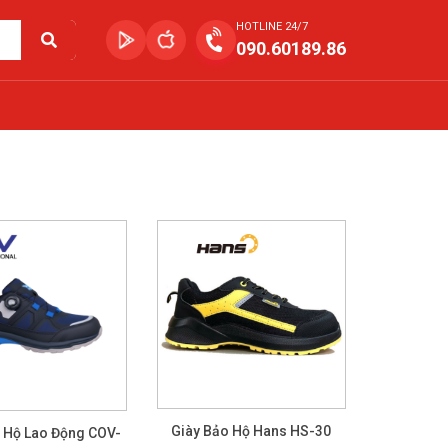
HOTLINE 24/7
090.60189.86
Giày Bảo Hộ Hans HS-30
 Hộ Lao Động COV-