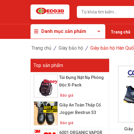
Danh mục sản phẩm
Trang chủ
Trang chủ
Giày bảo hộ
Giày bảo hộ Hàn Quố
Top sản phẩm
Túi Đựng Nặt Nạ Phòng
Độc X-Pack
Báo giá
Giầy An Toàn Thấp Cổ
Jogger Bestrun S3
Báo giá
Giày
6001 ORGANIC VAPOR