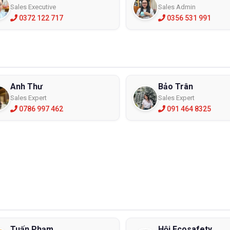
Sales Executive
Sales Admin
0372 122 717
0356 531 991
Anh Thư
Bảo Trân
Sales Expert
Sales Expert
0786 997 462
091 464 8325
Tuấn Phạm
Hội Ecosafety