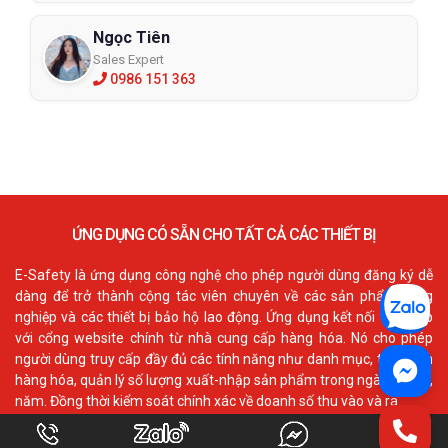
Ngọc Tiên
Sales Expert
0986 151 363
ỨNG DỤNG CÓ SẴN CHO TẤT CẢ CÁC THIẾT BỊ
E-Safety là ứng dụng công nghệ cho phép người dùng đăng ký dễ
dàng để trở thành cộng tác viên chuyên về các sản phẩm công
nghiệp và các thiết bị bảo hộ lao động. Ứng dụng kết nối trực tiếp
với cổng website chính từ nhà cung cấp hàng hóa. Nó cho phép
người dùng truy cấp đầy đủ các tính năng như danh mục, thông tin
hàng hóa, quản lý số lượng xuất-nhập sản phẩm trong ngày, tháng,
năm. Đồng thời kiểm soát chính xác về doanh số thu vào và ra.