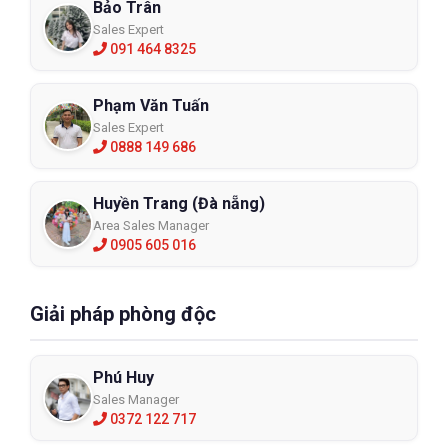
Bảo Trân
Sales Expert
091 464 8325
Phạm Văn Tuấn
Sales Expert
0888 149 686
Huyền Trang (Đà nẵng)
Area Sales Manager
0905 605 016
Giải pháp phòng độc
Phú Huy
Sales Manager
0372 122 717