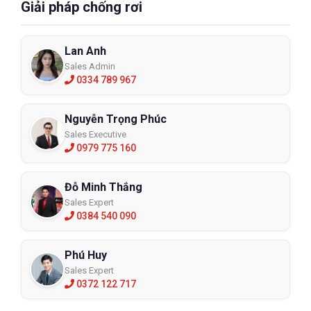
Giải pháp chống rơi
Lan Anh
Sales Admin
0334 789 967
Nguyễn Trọng Phúc
Sales Executive
0979 775 160
Đỗ Minh Thắng
Sales Expert
0384 540 090
Phú Huy
Sales Expert
0372 122 717