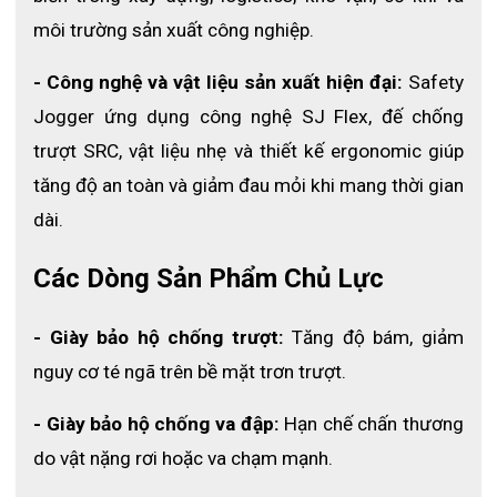
sạch và phơi trong môi trường khô ráo.
môi trường sản xuất công nghiệp.
✔ Giày Sonic được làm bằng chất liệu không thấm nước, nhẹ và
- Công nghệ và vật liệu sản xuất hiện đại:
 Safety 
linh hoạt. Với khả năng kháng khuẩn thì sản phẩm trở thành một
giải pháp an toàn và hiệu quả cho các ứng dụng môi trường ẩm
Jogger ứng dụng công nghệ SJ Flex, đế chống 
ướt như làm sạch hoặc giúp đỡ bệnh nhân vào phòng tắm.
trượt SRC, vật liệu nhẹ và thiết kế ergonomic giúp 
✔ Giày Sonic được thiết kế để tuân thủ các tiêu chuẩn phòng
tăng độ an toàn và giảm đau mỏi khi mang thời gian 
sạch như SO Class, Cleanroom Class hay GMP (Good
Manufacturing Practice) để đảm bảo an toàn và sạch trong quá
dài.
trình làm việc.
Các Dòng Sản Phẩm Chủ Lực
- Giày bảo hộ chống trượt:
 Tăng độ bám, giảm 
nguy cơ té ngã trên bề mặt trơn trượt.
- Giày bảo hộ chống va đập:
 Hạn chế chấn thương 
do vật nặng rơi hoặc va chạm mạnh.