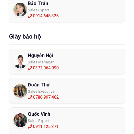
Bảo Trân
Sales Expert
0914 648 325
Giày bảo hộ
Nguyễn Hội
Sales Manager
0372 064 090
Đoàn Thư
Sales Executive
0786 997 462
Quốc Vinh
Sales Expert
0911 125 371