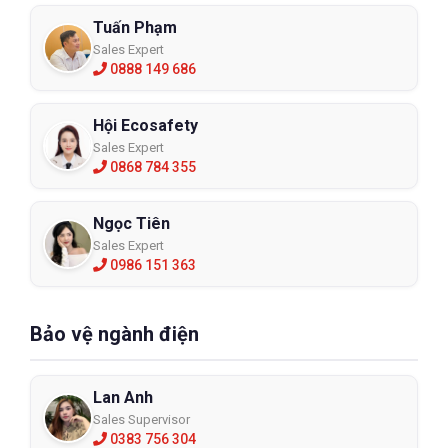
Tuấn Phạm
Sales Expert
0888 149 686
Hội Ecosafety
Sales Expert
0868 784 355
Ngọc Tiên
Sales Expert
0986 151 363
Bảo vệ ngành điện
Lan Anh
Sales Supervisor
0383 756 304