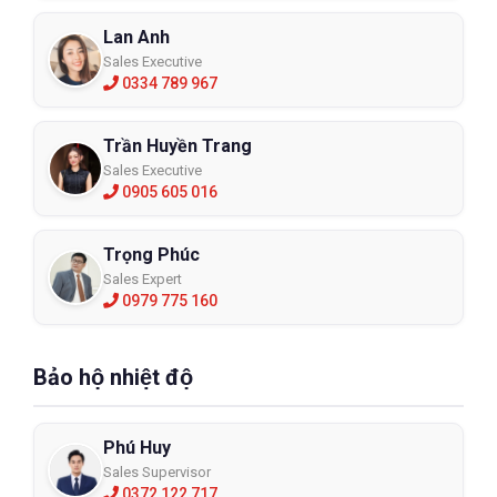
Lan Anh
Sales Executive
0334 789 967
Trần Huyền Trang
Sales Executive
0905 605 016
Trọng Phúc
Sales Expert
0979 775 160
Bảo hộ nhiệt độ
Phú Huy
Sales Supervisor
0372 122 717