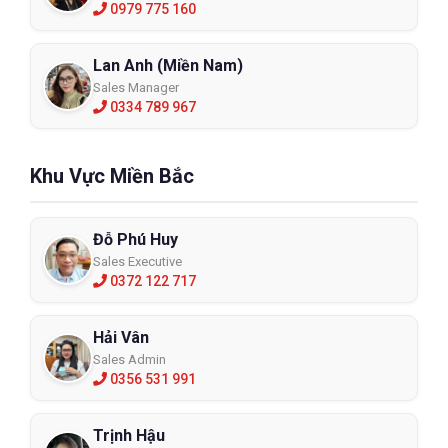
0979 775 160
Lan Anh (Miền Nam)
Sales Manager
0334 789 967
Khu Vực Miền Bắc
Đỗ Phú Huy
Sales Executive
0372 122 717
Hải Vân
Sales Admin
0356 531 991
Trịnh Hậu