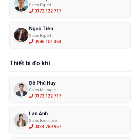
Sales Expert
0372 122 717
Ngọc Tiên
Sales Expert
0986 151 363
Thiết bị đo khí
Đỗ Phú Huy
Sales Manager
0372 122 717
Lan Anh
Sales Executive
0334 789 967