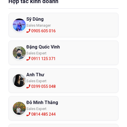
Hợp tác kinh doanh
Sỹ Dũng
Sales Manager
0905 605 016
Đặng Quốc Vinh
Sales Expert
0911 125 371
Anh Thư
Sales Expert
0399 055 048
Đỗ Minh Thắng
Sales Expert
0814 485 244