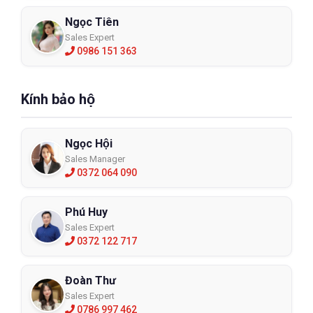
Ngọc Tiên
Sales Expert
0986 151 363
Kính bảo hộ
Ngọc Hội
Sales Manager
0372 064 090
Phú Huy
Sales Expert
0372 122 717
Đoàn Thư
Sales Expert
0786 997 462