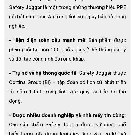
● Nhân viên giặt là
Safety Jogger là một trong những thương hiệu PPE 
● Y tá và điều dưỡng
nổi bật của Châu Âu trong lĩnh vực giày bảo hộ công 
● Chăm sóc sức khỏe và sắc đẹp
nghiệp.
● Nhân viên vệ sinh phòng sạch
- Hiện diện toàn cầu mạnh mẽ
: Sản phẩm được 
TÍNH NĂNG NỔI BẬT CỦA GIÀY PHÒNG SẠCH JOGGER
phân phối tại hơn 100 quốc gia với hệ thống đại lý 
SONIC
và đối tác công nghiệp rộng khắp.
✔
Giày phòng sạch Jogger Sonic
được làm từ vật liệu chống
tĩnh điện ESD để ngăn chặn tích điện và giảm nguy cơ phóng
- Trụ sở và hệ thống quốc tế:
 Safety Jogger thuộc 
điện trong môi trường sạch.
Cortina Group (Bỉ) – tập đoàn có lịch sử phát triển 
✔ Giày Sonic được thiết kế không có chất phụ gia như sợi, chất
từ năm 1950 trong lĩnh vực giày và bảo hộ lao 
nhuộm hay hóa chất có thể gây ô nhiễm trong môi trường
động.
phòng sạch.
✔ Sản phẩm có chức năng không bám bụi để ngăn chặn các
-
 Được nhiều doanh nghiệp và nhà máy tin dùng:
hát bụi và vi khuẩn len lỏi vào làm ô nhiễm phòng sạch.
Các sản phẩm Safety Jogger được sử dụng phổ 
✔ Giày có thể khử trùng bằng hóa chất và tia cực tím, đơn giản
biến trong xây dựng, logistics, kho vận, cơ khí và 
hơn thì sau khi sử dụng người dùng có thể lau lại bằng khăn