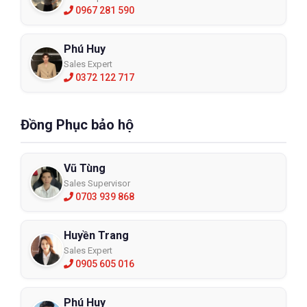
0967 281 590
Phú Huy
Sales Expert
0372 122 717
Đồng Phục bảo hộ
Vũ Tùng
Sales Supervisor
0703 939 868
Huyền Trang
Sales Expert
0905 605 016
Phú Huy