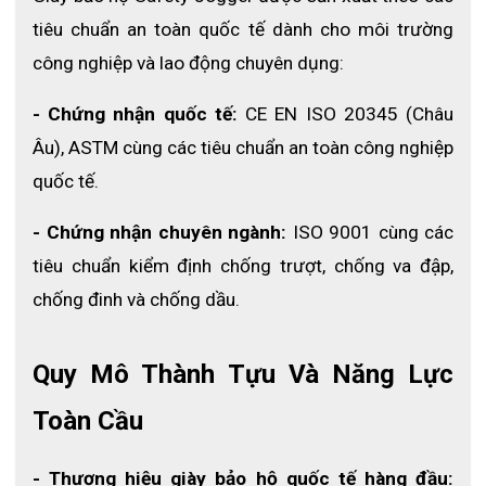
➣ Giày không có miếng lót nhưng người dùng có thể mua thêm
tiêu chuẩn an toàn quốc tế dành cho môi trường 
miếng lót đệm chân bên ngoài gắn vào nếu có nhu cầu.
công nghiệp và lao động chuyên dụng:
➣ Sản phẩm được thiết kế với nhiều màu sắc để người tiêu
dùng có thể dễ dàng lựa chọn theo sở thích.
- Chứng nhận quốc tế:
 CE EN ISO 20345 (Châu 
Âu), ASTM cùng các tiêu chuẩn an toàn công nghiệp 
quốc tế.
- Chứng nhận chuyên ngành:
 ISO 9001 cùng các 
tiêu chuẩn kiểm định chống trượt, chống va đập, 
chống đinh và chống dầu.
Thông tin kỹ thuật sản phẩm
Quy Mô Thành Tựu Và Năng Lực 
Xem thêm:
Các sản phẩm bảo hộ phòng sạch chất lượng tại
ECO3D
Toàn Cầu
Ứng dụng của sản phẩm
● Các chuyên gia chăm sóc sức khỏe
- Thương hiệu giày bảo hộ quốc tế hàng đầu: