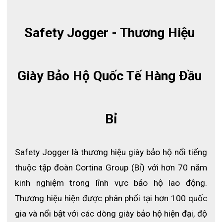
Safety Jogger - Thương Hiệu 
Giày Bảo Hộ Quốc Tế Hàng Đầu 
Giày phòng sạch Safety Jogger Sonic
Xem thêm:
Các loại giày phòng sạch tương tự
Bỉ
THÔNG TIN CHI TIẾT VỀ GIÀY PHÒNG SẠCH JOGGER
SONIC
Safety Jogger là thương hiệu giày bảo hộ nổi tiếng 
Thông tin kỹ thuật
● Mã sản phẩm: Sonic
thuộc tập đoàn Cortina Group (Bỉ) với hơn 70 năm 
● Thương hiệu: Safety Jogger - Bỉ
kinh nghiệm trong lĩnh vực bảo hộ lao động. 
● Màu sắc: Đa dạng các loại màu sắc mà các bạn cần
Thương hiệu hiện được phân phối tại hơn 100 quốc 
● Size: Đầy đủ tất cả các size từ 35-46
gia và nổi bật với các dòng giày bảo hộ hiện đại, độ 