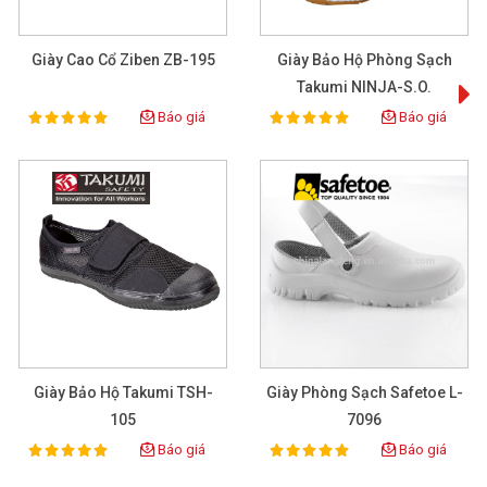
tốt nhất:
https://eco3d.vn/he-thong-chi-nhanh
Điện thoại:
0904 946 292
Giày Cao Cổ Ziben ZB-195
Giày Bảo Hộ Phòng Sạch
Email:
Admin@eco3d.vn
Takumi NINJA-S.O.
Website:
https://eco3d
.vn
Báo giá
Báo giá
100%
100%
Rating:
Rating:
Theo dõi Fanpage để cập nhật thông tin mới
nhất:
https://www.facebook.com/BHLD.ECO3D/
Giày Bảo Hộ Takumi TSH-
Giày Phòng Sạch Safetoe L-
105
7096
Báo giá
Báo giá
100%
100%
Rating:
Rating: