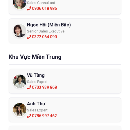
Sales Consultant
0906 018 986
Ngọc Hội (Miền Bắc)
Senior Sales Executive
0372 064 090
Khu Vực Miền Trung
Vũ Tùng
Sales Expert
0703 939 868
Anh Thư
Sales Expert
0786 997 462