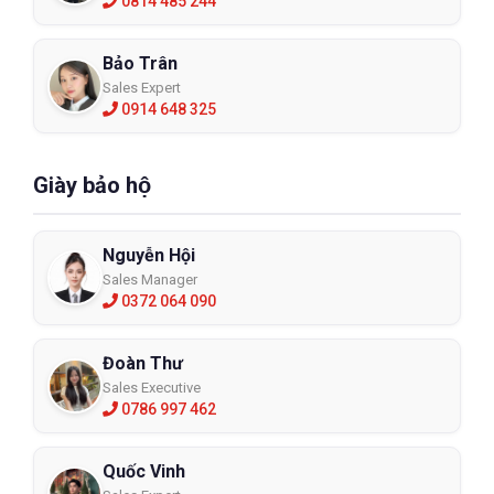
0814 485 244
Bảo Trân
Sales Expert
0914 648 325
Giày bảo hộ
Nguyễn Hội
Sales Manager
0372 064 090
Đoàn Thư
Sales Executive
0786 997 462
Quốc Vinh