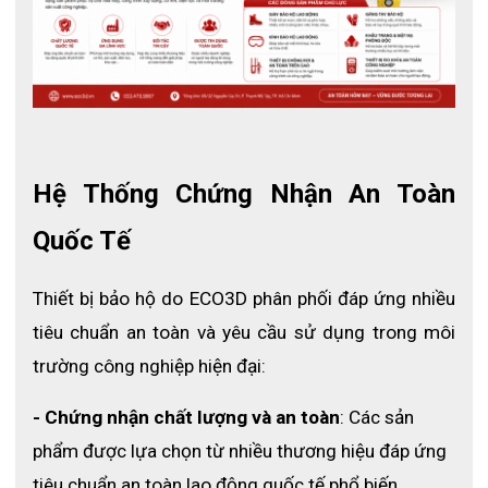
phẩm sinh ra để đáp ứng trọn vẹn những tiêu chuẩn 
khắt khe cho các môi trường làm việc luôn đặt yêu cầu 
cao về độ sạch tuyệt đối và tính an toàn lên hàng đầu.
1. Thông số kỹ thuật giày bảo hộ phòng sạch 
4 lỗ tím
- Mã sản phẩm: S400
Hệ Thống Chứng Nhận An Toàn 
- Thương hiệu: ECO3D
Quốc Tế
- Xuất xứ: Việt Nam / Trung Quốc
- Chất liệu: Nhựa PVC cao cấp
Thiết bị bảo hộ do ECO3D phân phối đáp ứng nhiều 
- Kiểu dáng: Dép quai hậu 4 lỗ
tiêu chuẩn an toàn và yêu cầu sử dụng trong môi 
trường công nghiệp hiện đại:
- Màu sắc: Trắng – tím
- Kích cỡ: 36 – 46
- Chứng nhận chất lượng và an toàn
: Các sản 
- Tiêu chuẩn an toàn: EN ISO 20345:2022
phẩm được lựa chọn từ nhiều thương hiệu đáp ứng 
tiêu chuẩn an toàn lao động quốc tế phổ biến.