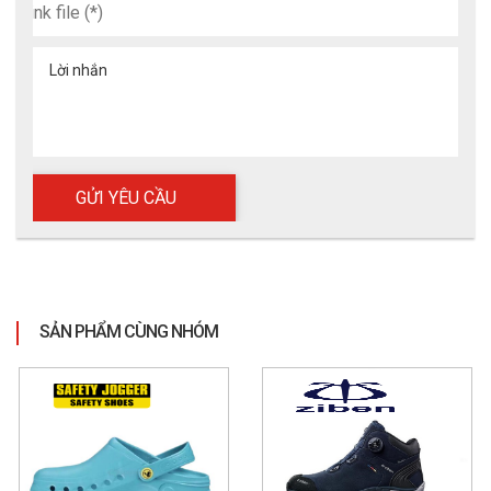
Nhờ sở hữu các tính năng chuyên dụng vượt trội, giày 
bảo hộ phòng sạch 4 lỗ tím là trang thiết bị lý tưởng 
được ứng dụng rộng rãi trong nhiều lĩnh vực nòng cốt 
Lời nhắn
như sản xuất điện tử, ngành bán dẫn, điều chế dược 
phẩm, cũng như tại các phòng thí nghiệm và hệ thống 
phòng sạch nói chung. Về không gian sử dụng, mẫu 
giày này đáp ứng hoàn hảo các yêu cầu nghiêm ngặt 
của những phòng sạch tiêu chuẩn, nhà máy công nghệ 
cao, các khu vực có yêu cầu khắt khe về việc chống tĩnh 
điện và cả những môi trường làm việc yêu cầu duy trì 
tình trạng ít bụi.
SẢN PHẨM CÙNG NHÓM