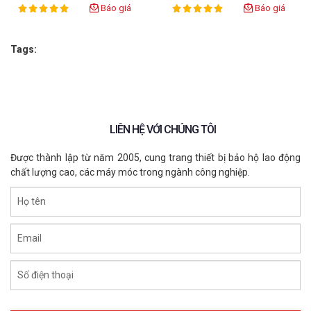
tiện lợi, người dùng có thể linh hoạt tối đa trong thao 
Báo giá
Báo giá
100%
100%
Rating:
Rating:
tác mang và tháo giày khi làm việc. Sản phẩm được 
cung cấp với dải kích cỡ đa dạng từ 36 đến 46, giúp 
Tags:
người lao động dễ dàng lựa chọn size ôm vặn và phù 
hợp nhất với đôi chân của mình. Để tận dụng tối đa tính 
năng của đôi giày siêu nhẹ này – vốn giúp giảm áp lực 
lên bàn chân và rất phù hợp cho công việc di chuyển 
nhiều – bạn nên sử dụng sản phẩm đúng tại các môi 
LIÊN HỆ VỚI CHÚNG TÔI
trường yêu cầu cao về độ sạch, cần chống tĩnh điện 
(ESD), hoặc những nơi có bề mặt trơn trượt để phát huy 
Được thành lập từ năm 2005, cung trang thiết bị bảo hộ lao động
độ bám cao của đế chống trượt chuẩn SRC và khả năng 
chất lượng cao, các máy móc trong ngành công nghiệp.
chống nước.
Họ tên
4.2 Hướng dẫn bảo quản:
Nhờ được cấu tạo từ chất liệu nhựa PVC cao cấp, quá 
Email
trình bảo quản và vệ sinh giày diễn ra vô cùng dễ dàng 
và nhanh khô. Người sử dụng chỉ cần thực hiện lau rửa 
Số điện thoại
thường xuyên trên bề mặt chất liệu PVC để loại bỏ bụi 
bẩn một cách nhanh chóng. Thao tác bảo quản đơn giản 