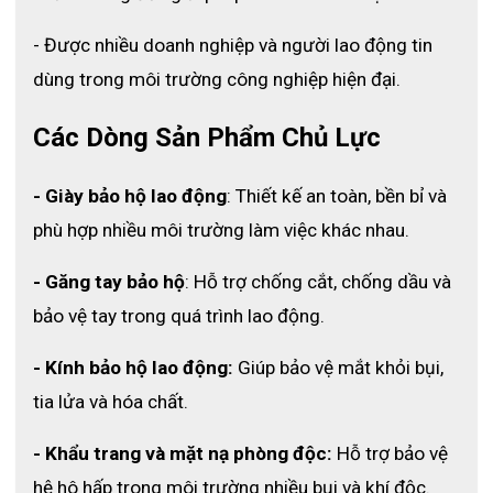
Giày bảo hộ phòng sạch 4 lỗ tím
- Được nhiều doanh nghiệp và người lao động tin 
2. Ưu điểm nổi bật của giày bảo hộ phòng 
dùng trong môi trường công nghiệp hiện đại.
sạch 4 lỗ tím
Các Dòng Sản Phẩm Chủ Lực
2.1 Chống tĩnh điện hiệu quả (ESD):
Giúp phân tán điện tích, bảo vệ linh kiện điện tử và đảm 
- Giày bảo hộ lao động
: Thiết kế an toàn, bền bỉ và 
bảo an toàn trong quá trình sản xuất. Sự tích tụ điện 
phù hợp nhiều môi trường làm việc khác nhau.
tích trên cơ thể người lao động sẽ được dẫn truyền và 
triệt tiêu nhanh chóng, từ đó ngăn chặn hoàn toàn các 
- Găng tay bảo hộ
: Hỗ trợ chống cắt, chống dầu và 
hiện tượng phóng điện gây chập cháy hay làm hỏng các 
bảo vệ tay trong quá trình lao động.
vi mạch nhạy cảm.
- Kính bảo hộ lao động:
 Giúp bảo vệ mắt khỏi bụi, 
2.2 Thiết kế 4 lỗ – thoáng khí:
tia lửa và hóa chất.
Cấu trúc đột lỗ thông minh này tạo điều kiện cho hơi ẩm 
và nhiệt lượng bên trong thoát ra ngoài một cách liên 
- Khẩu trang và mặt nạ phòng độc:
 Hỗ trợ bảo vệ 
tục và dễ dàng. Nhờ vậy, người sử dụng luôn cảm nhận 
được sự khô thoáng, dễ chịu, không còn bị hầm nóng 
hệ hô hấp trong môi trường nhiều bụi và khí độc.