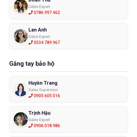
Sales Expert
0786 997 462
Lan Anh
Sales Expert
0334 789 967
Găng tay bảo hộ
Huyền Trang
Sales Supervisor
0905 605 016
Trịnh Hậu
Sales Expert
0906 018 986