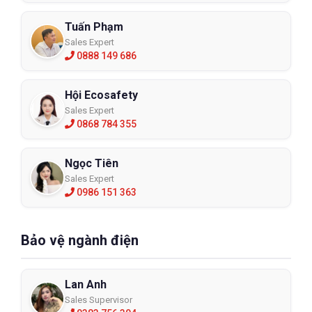
Tuấn Phạm
Sales Expert
0888 149 686
Hội Ecosafety
Sales Expert
0868 784 355
Ngọc Tiên
Sales Expert
0986 151 363
Bảo vệ ngành điện
Lan Anh
Sales Supervisor