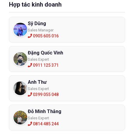
Hợp tác kinh doanh
Sỹ Dũng
Sales Manager
0905 605 016
Đặng Quốc Vinh
Sales Expert
0911 125 371
Anh Thư
Sales Expert
0399 055 048
Đỗ Minh Thắng
Sales Expert
0814 485 244