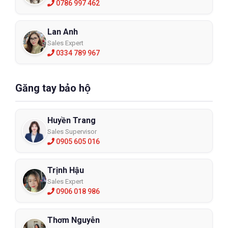
0786 997 462
Lan Anh
Sales Expert
0334 789 967
Găng tay bảo hộ
Huyền Trang
Sales Supervisor
0905 605 016
Trịnh Hậu
Sales Expert
0906 018 986
Thơm Nguyễn