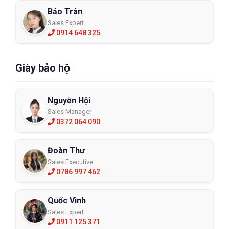
Bảo Trân
Sales Expert
0914 648 325
Giày bảo hộ
Nguyễn Hội
Sales Manager
0372 064 090
Đoàn Thư
Sales Executive
0786 997 462
Quốc Vinh
Sales Expert
0911 125 371