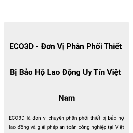
tiếp xúc tốt
Thiết kế công thái học để phù hợp hơn và năng suất
cao hơn. Ngay cả trong những môi trường khắt khe
nhất, có thể được đeo hàng giờ, với chất liệu nhẹ,
linh hoạt và thoáng khí
Có độ dài bao trọn cánh tay bảo vệ toàn diện hơn
ECO3D - Đơn Vị Phân Phối Thiết 
cho người dùng
Cấu tạo ôm sát , giúp các cử động được linh hoạt
hơn, không bị cản trở bởi những vật dụng xung
quanh
Bị Bảo Hộ Lao Động Uy Tín Việt 
Nam
ECO3D là đơn vị chuyên phân phối thiết bị bảo hộ 
lao động và giải pháp an toàn công nghiệp tại Việt 