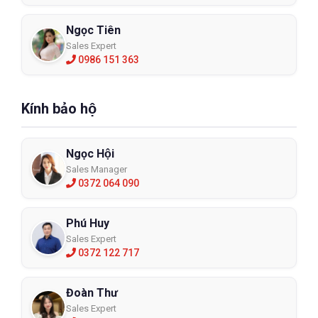
Ngọc Tiên
Sales Expert
0986 151 363
Kính bảo hộ
Ngọc Hội
Sales Manager
0372 064 090
Phú Huy
Sales Expert
0372 122 717
Đoàn Thư
Sales Expert