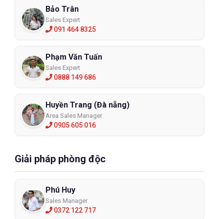
Bảo Trân
Sales Expert
091 464 8325
Phạm Văn Tuấn
Sales Expert
0888 149 686
Huyền Trang (Đà nẵng)
Area Sales Manager
0905 605 016
Giải pháp phòng độc
Phú Huy
Sales Manager
0372 122 717