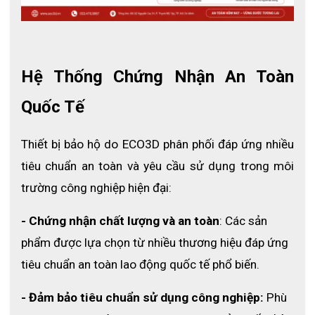
Chiều dài : 20 inches
Độ dày : 2ply
Công dụng
Hệ Thống Chứng Nhận An Toàn 
Bảo vệ cánh tay CTSS-2-20THNS được ứng dụng trong
Quốc Tế
nhiều ngành khác nhau như cơ khí, xây dựng, nông
nghiệp, chế biến lâm sản, chế tạo máy móc,....để bảo vệ
Thiết bị bảo hộ do ECO3D phân phối đáp ứng nhiều 
an toàn cho cánh tay người lao động tránh khỏi các
tiêu chuẩn an toàn và yêu cầu sử dụng trong môi 
nguy cơ gây hại.
trường công nghiệp hiện đại:
.
- Chứng nhận chất lượng và an toàn
: Các sản 
phẩm được lựa chọn từ nhiều thương hiệu đáp ứng 
tiêu chuẩn an toàn lao động quốc tế phổ biến.
- Đảm bảo tiêu chuẩn sử dụng công nghiệp:
 Phù 