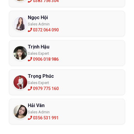
0383 756 304
Ngọc Hội
Sales Admin
0372 064 090
Trịnh Hậu
Sales Expert
0906 018 986
Trọng Phúc
Sales Expert
0979 775 160
Hải Vân
Sales Admin
0356 531 991