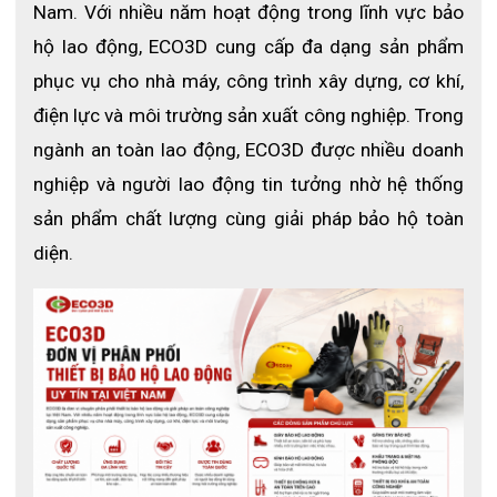
Nam. Với nhiều năm hoạt động trong lĩnh vực bảo 
hộ lao động, ECO3D cung cấp đa dạng sản phẩm 
phục vụ cho nhà máy, công trình xây dựng, cơ khí, 
điện lực và môi trường sản xuất công nghiệp. Trong 
ngành an toàn lao động, ECO3D được nhiều doanh 
nghiệp và người lao động tin tưởng nhờ hệ thống 
sản phẩm chất lượng cùng giải pháp bảo hộ toàn 
diện.
Thông số kỹ thuật
Mã sản phẩm : CTSS220THNS
Thương hiệu : Honeywell
Chất liệu : sợi HPPE
Màu sắc : trắng
Loại ống tay chống cắt
Cấp độ chống cắt : ANSI Cut Level 4