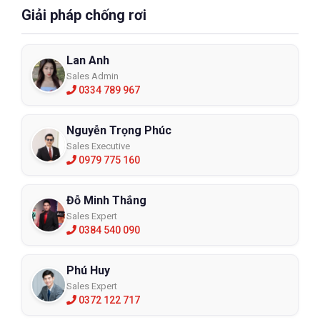
Giải pháp chống rơi
Lan Anh
Sales Admin
0334 789 967
Nguyễn Trọng Phúc
Sales Executive
0979 775 160
Đỗ Minh Thắng
Sales Expert
0384 540 090
Phú Huy
Sales Expert
0372 122 717