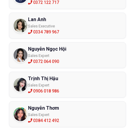
0372 122 717
Lan Anh
Sales Executive
0334 789 967
Nguyễn Ngọc Hội
Sales Expert
0372 064 090
Trịnh Thị Hậu
Sales Expert
0906 018 986
Nguyễn Thơm
Sales Expert
0384 412 492