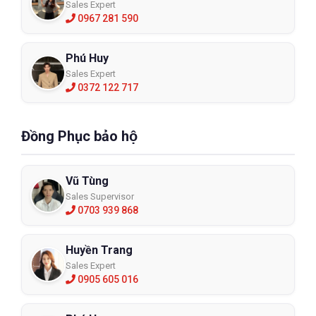
Sales Expert
0967 281 590
Phú Huy
Sales Expert
0372 122 717
Đồng Phục bảo hộ
Vũ Tùng
Sales Supervisor
0703 939 868
Huyền Trang
Sales Expert
0905 605 016