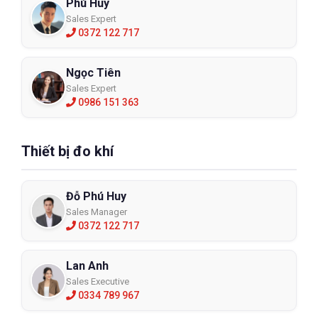
Phú Huy
Sales Expert
0372 122 717
Ngọc Tiên
Sales Expert
0986 151 363
Thiết bị đo khí
Đỗ Phú Huy
Sales Manager
0372 122 717
Lan Anh
Sales Executive
0334 789 967