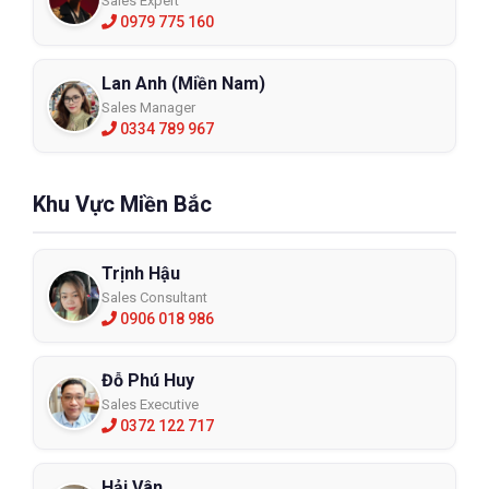
Sales Expert
0979 775 160
Lan Anh (Miền Nam)
Sales Manager
0334 789 967
Khu Vực Miền Bắc
Trịnh Hậu
Sales Consultant
0906 018 986
Đỗ Phú Huy
Sales Executive
0372 122 717
Hải Vân