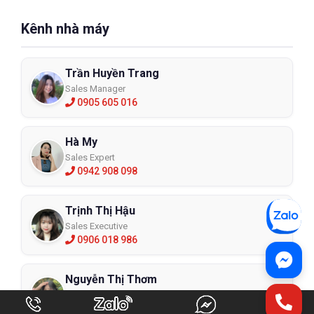
Kênh nhà máy
Trần Huyền Trang
Sales Manager
0905 605 016
Hà My
Sales Expert
0942 908 098
Trịnh Thị Hậu
Sales Executive
0906 018 986
Nguyễn Thị Thơm
Sales Expert
0384 412 492