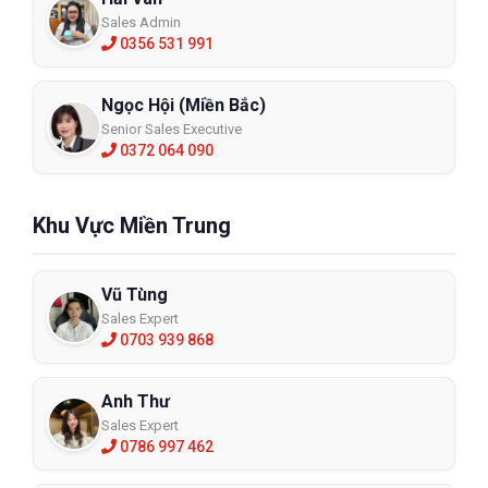
Sales Admin
0356 531 991
Ngọc Hội (Miền Bắc)
Senior Sales Executive
0372 064 090
Khu Vực Miền Trung
Vũ Tùng
Sales Expert
0703 939 868
Anh Thư
Sales Expert
0786 997 462