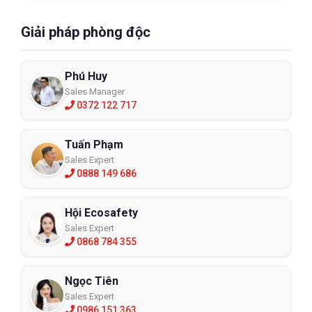
Giải pháp phòng độc
Phú Huy
Sales Manager
0372 122 717
Tuấn Phạm
Sales Expert
0888 149 686
Hội Ecosafety
Sales Expert
0868 784 355
Ngọc Tiên
Sales Expert
0986 151 363