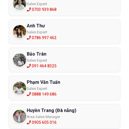
Sales Expert
0703 939 868
Anh Thư
Sales Expert
0786 997 462
Bảo Trân
Sales Expert
091 464 8325
Phạm Văn Tuấn
Sales Expert
0888 149 686
Huyền Trang (Đà nẵng)
Area Sales Manager
0905 605 016