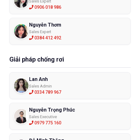
Sales Expert
0906 018 986
Nguyễn Thơm
Sales Expert
0384 412 492
Giải pháp chống rơi
Lan Anh
Sales Admin
0334 789 967
Nguyễn Trọng Phúc
Sales Executive
0979 775 160