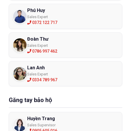
Phú Huy
Sales Expert
0372 122 717
Đoàn Thư
Sales Expert
0786 997 462
Lan Anh
Sales Expert
0334 789 967
Găng tay bảo hộ
Huyền Trang
Sales Supervisor
0905 605 016