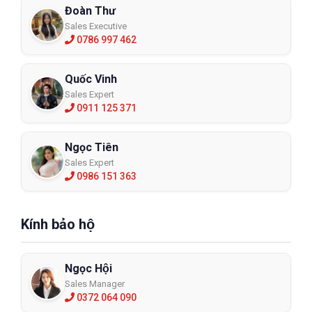
Đoàn Thư
Sales Executive
0786 997 462
Quốc Vinh
Sales Expert
0911 125 371
Ngọc Tiên
Sales Expert
0986 151 363
Kính bảo hộ
Ngọc Hội
Sales Manager
0372 064 090