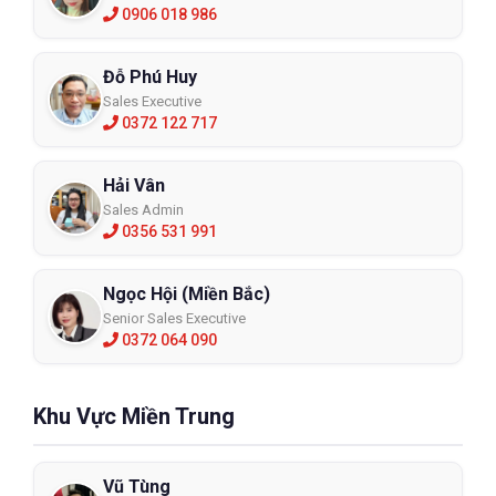
0906 018 986
Đỗ Phú Huy
Sales Executive
0372 122 717
Hải Vân
Sales Admin
0356 531 991
Ngọc Hội (Miền Bắc)
Senior Sales Executive
0372 064 090
Khu Vực Miền Trung
Vũ Tùng