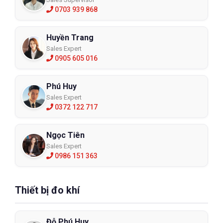
0703 939 868
Huyền Trang
Sales Expert
0905 605 016
Phú Huy
Sales Expert
0372 122 717
Ngọc Tiên
Sales Expert
0986 151 363
Thiết bị đo khí
Đỗ Phú Huy