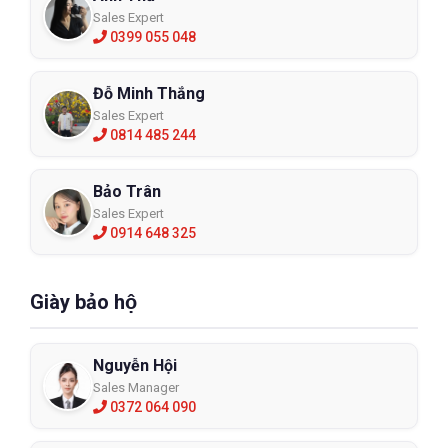
Sales Expert
0399 055 048
Đỗ Minh Thắng
Sales Expert
0814 485 244
Bảo Trân
Sales Expert
0914 648 325
Giày bảo hộ
Nguyễn Hội
Sales Manager
0372 064 090