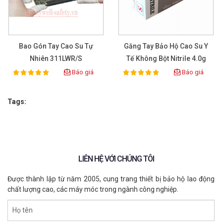
Bao Gón Tay Cao Su Tự
Găng Tay Bảo Hộ Cao Su Y
Nhiên 311LWR/S
Tế Không Bột Nitrile 4.0g
Màu Lam
Báo giá
Báo giá
100%
100%
Rating:
Rating:
Tags:
LIÊN HỆ VỚI CHÚNG TÔI
Được thành lập từ năm 2005, cung trang thiết bị bảo hộ lao động
chất lượng cao, các máy móc trong ngành công nghiệp.
Họ tên