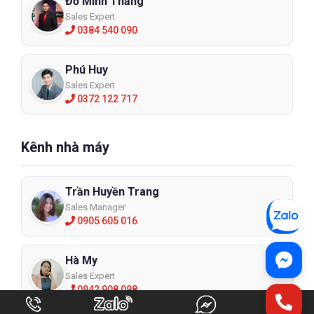
Đỗ Minh Thắng
Sales Expert
0384 540 090
Phú Huy
Sales Expert
0372 122 717
Kênh nhà máy
Trần Huyền Trang
Sales Manager
0905 605 016
Hà My
Sales Expert
0942 908 098