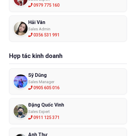
0979 775 160
Hải Vân
Sales Admin
0356 531 991
Hợp tác kinh doanh
Sỹ Dũng
Sales Manager
0905 605 016
Đặng Quốc Vinh
Sales Expert
0911 125 371
Anh Thư