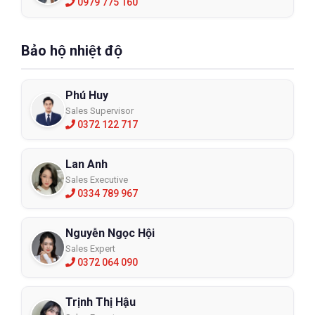
0979 775 160
Bảo hộ nhiệt độ
Phú Huy
Sales Supervisor
0372 122 717
Lan Anh
Sales Executive
0334 789 967
Nguyễn Ngọc Hội
Sales Expert
0372 064 090
Trịnh Thị Hậu