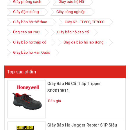
Giày phòng sạch
Giày bảo hộ Nữ
Do đó không mấy ngạc nhiên khi tinh thần thể thao này đã
Giày đặc chủng
Giày công nghiệp
được các thương hiệu sản xuất giày bảo hộ nắm bắt rất nhanh
và áp dụng vào từng sản phẩm, mang một diện mạo mới hoàn
Giày bảo hộ thể thao
Giày K2 - TE600, TE7000
toàn mới cho những đôi giày bảo hộ lao động. Và hầu hết
Ủng cao su PVC
Giày bảo hộ cao cổ
những dòng giày bày đều được nhập khẩu từ những thương hiệu
nổi tiếng ở nước ngoài.
Giày bảo hộ thấp cổ
Ủng da bảo hộ lao động
Giày bảo hộ Hàn Quốc
Top sản phẩm
Giày Bào Hộ Cổ Thấp Tripper
SP2010511
Báo giá
Giày Bảo Hộ Jogger Raptor S1P Siêu