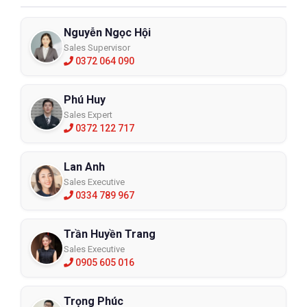
Nguyễn Ngọc Hội
Sales Supervisor
0372 064 090
Phú Huy
Sales Expert
0372 122 717
Lan Anh
Sales Executive
0334 789 967
Trần Huyền Trang
Sales Executive
0905 605 016
Trọng Phúc