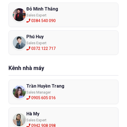
Đỗ Minh Thắng
Sales Expert
0384 540 090
Phú Huy
Sales Expert
0372 122 717
Kênh nhà máy
Trần Huyền Trang
Sales Manager
0905 605 016
Hà My
Sales Expert
0942 908 098