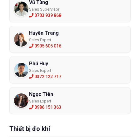
Vũ Tùng
Sales Supervisor
0703 939 868
Huyền Trang
Sales Expert
0905 605 016
Phú Huy
Sales Expert
0372 122 717
Ngọc Tiên
Sales Expert
0986 151 363
Thiết bị đo khí