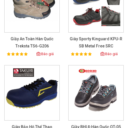
Giầy An Toàn Hàn Quốc
Giày Sporty Kinguard KPU-R
Treksta TS6-G206
SB Metal Free SRC
Báo giá
Báo giá
100%
100%
Rating:
Rating:
Giày Bảo Hộ Thể Thao
Giầy BHLĐ Hàn Quốc OT-05