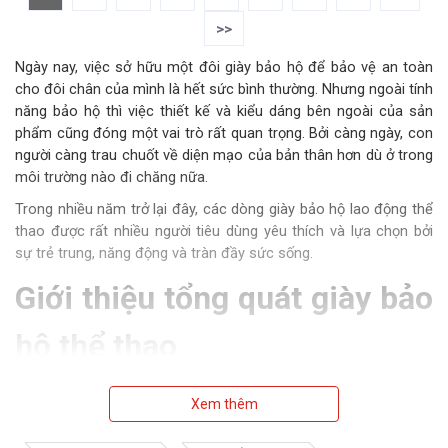
>>
Ngày nay, việc sở hữu một đôi giày bảo hộ để bảo vệ an toàn
cho đôi chân của mình là hết sức bình thường. Nhưng ngoài tính
năng bảo hộ thì việc thiết kế và kiểu dáng bên ngoài của sản
phẩm cũng đóng một vai trò rất quan trọng. Bởi càng ngày, con
người càng trau chuốt về diện mạo của bản thân hơn dù ở trong
môi trường nào đi chăng nữa.
Trong nhiều năm trở lại đây, các dòng giày bảo hộ lao động thể
thao được rất nhiều người tiêu dùng yêu thích và lựa chọn bởi
sự trẻ trung, năng động và tràn đầy sức sống.
Giới thiệu tổng quát giày bảo
hộ thể thao
Việc mang một đôi giày bảo hộ đẹp sẽ góp phần giúp người lao
động cảm thấy tự tin hơn, thoải mát hơn để bắt đầu một ngày
Xem thêm
làm việc mới tràn trề năng lượng. Hơn nữa ngày nay tinh thần
thể thao của mọi người dân là rất mãnh liệt.