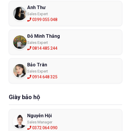
Anh Thư
Sales Expert
0399 055 048
Đỗ Minh Thắng
Sales Expert
0814 485 244
Bảo Trân
Sales Expert
0914 648 325
Giày bảo hộ
Nguyễn Hội
Sales Manager
0372 064 090