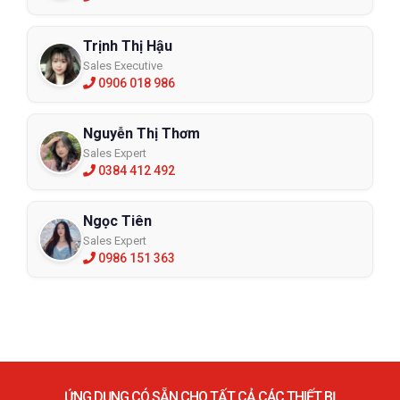
Trịnh Thị Hậu
Sales Executive
0906 018 986
Nguyễn Thị Thơm
Sales Expert
0384 412 492
Ngọc Tiên
Sales Expert
0986 151 363
ỨNG DỤNG CÓ SẴN CHO TẤT CẢ CÁC THIẾT BỊ