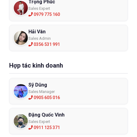
Trọng Phúc
Sales Expert
0979 775 160
Hải Vân
Sales Admin
0356 531 991
Hợp tác kinh doanh
Sỹ Dũng
Sales Manager
0905 605 016
Đặng Quốc Vinh
Sales Expert
0911 125 371