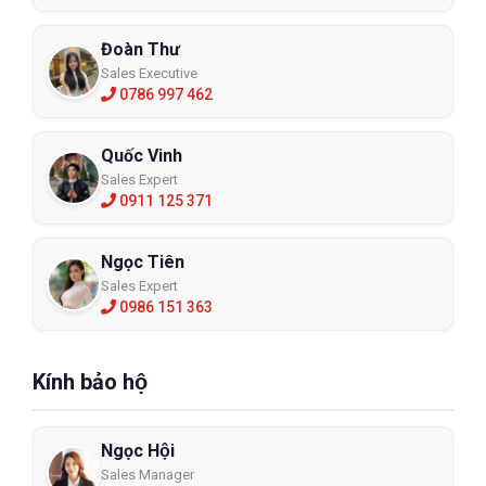
Đoàn Thư
Sales Executive
0786 997 462
Quốc Vinh
Sales Expert
0911 125 371
Ngọc Tiên
Sales Expert
0986 151 363
Kính bảo hộ
Ngọc Hội
Sales Manager