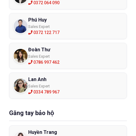
0372 064 090
Phú Huy
Sales Expert
0372 122 717
Đoàn Thư
Sales Expert
0786 997 462
Lan Anh
Sales Expert
0334 789 967
Găng tay bảo hộ
Huyền Trang