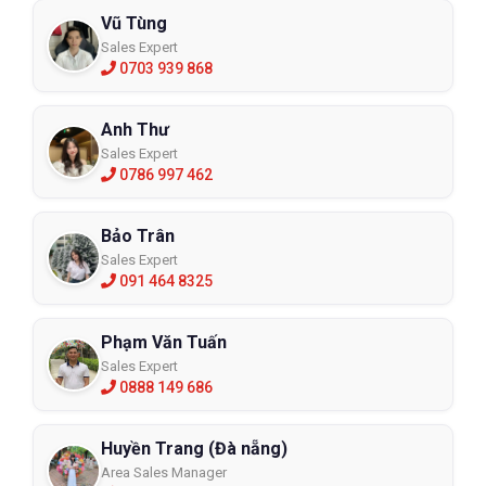
Vũ Tùng
Sales Expert
0703 939 868
Ziben là một thương hiệu giày bảo hộ cao cấp đến từ Hàn Quốc.
Ziben tạo cho người dùng cảm giác “chất” với thiết kế đậm
Anh Thư
phong cách thể thao không lẫn đi đâu được. Cùng với đó là thiết
Sales Expert
kế vô cùng tinh tế đem đến cho người dùng một sản phẩm giày
0786 997 462
bảo hộ lao động thể thao tuyệt vời. Ziben thường thiên về các
gam màu trầm kết hợp với các đường nét nổi, nên rất dễ phối đồ
và phù hợp với mọi đối tượng. Một kiểu thiết kế mới lạ của dòng
Bảo Trân
sản phẩm này đó là với những khóa vặn giúp điều chỉnh độ siết
Sales Expert
091 464 8325
chặt sao cho vừa với đôi chân. Tuy nhiên, giày Ziben thường có
giá thành cao đúng với từ “cao cấp trong những cao cấp”.
Phạm Văn Tuấn
Giày bảo hộ lao động thể thao Takumi
Sales Expert
0888 149 686
Huyền Trang (Đà nẵng)
Area Sales Manager