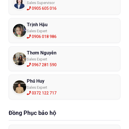
Sales Supervisor
0905 605 016
Trịnh Hậu
Sales Expert
0906 018 986
Thơm Nguyễn
Sales Expert
0967 281 590
Phú Huy
Sales Expert
0372 122 717
Đồng Phục bảo hộ