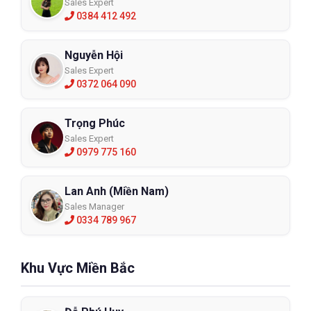
mọi người tiêu dùng thường nghĩ ngay đến. Safety Jogger đã có
Sales Expert
0384 412 492
cho mình rất nhiều những mẫu giày bảo hộ được thiết kế với
phong cách thể thao, trẻ trung cho người dùng có thể thoải mái
lựa chọn. Anh em có thể tham khảo một số dòng giày thể thao
Nguyễn Hội
Jogger như X2000, X2020, Turbo, Speedy, Raptor, Jumper,
Sales Expert
Climber,…
0372 064 090
Giày bảo hộ lao động thể thao Hans
Trọng Phúc
Sales Expert
0979 775 160
Lan Anh (Miền Nam)
Sales Manager
0334 789 967
Khu Vực Miền Bắc