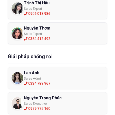
Trịnh Thị Hậu
Sales Expert
0906 018 986
Nguyễn Thơm
Sales Expert
0384 412 492
Giải pháp chống rơi
Lan Anh
Sales Admin
0334 789 967
Nguyễn Trọng Phúc
Sales Executive
0979 775 160