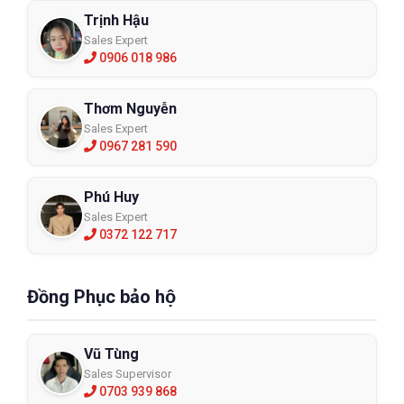
Trịnh Hậu
Sales Expert
0906 018 986
Thơm Nguyễn
Sales Expert
0967 281 590
Phú Huy
Sales Expert
0372 122 717
Đồng Phục bảo hộ
Vũ Tùng
Sales Supervisor
0703 939 868