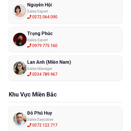
lựa chọn. Anh em có thể tham khảo một số dòng giày thể thao
Nguyễn Hội
Jogger như X2000, X2020, Turbo, Speedy, Raptor, Jumper,
Sales Expert
Climber,…
0372 064 090
Giày bảo hộ lao động thể thao Hans
Trọng Phúc
Sales Expert
0979 775 160
Lan Anh (Miền Nam)
Sales Manager
0334 789 967
Khu Vực Miền Bắc
Đỗ Phú Huy
Sales Executive
0372 122 717
Hans là một trong số những thương hiệu giày bảo hộ lao động