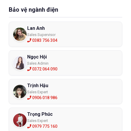
chất lượng cao nhất.
Bảo vệ ngành điện
Lan Anh
Sales Supervisor
0383 756 304
Ngọc Hội
Sales Admin
0372 064 090
Trịnh Hậu
Sales Expert
0906 018 986
Trọng Phúc
Sales Expert
0979 775 160