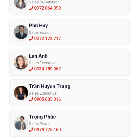
Sales Supervisor
0372 064 090
Phú Huy
Sales Expert
0372 122 717
Lan Anh
Sales Executive
0334 789 967
Trần Huyền Trang
Sales Executive
0905 605 016
Trọng Phúc
Sales Expert
0979 775 160