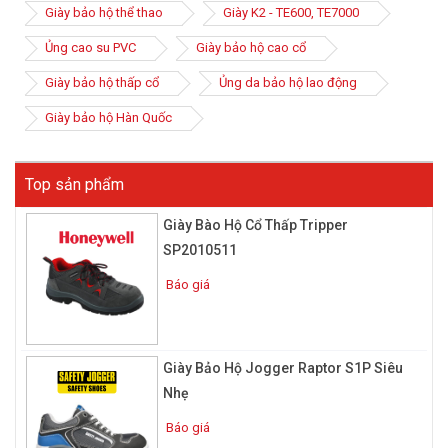
và áp dụng vào từng sản phẩm, mang một diện mạo mới hoàn
Giày bảo hộ thể thao
Giày K2 - TE600, TE7000
toàn mới cho những đôi giày bảo hộ lao động. Và hầu hết
Ủng cao su PVC
Giày bảo hộ cao cổ
những dòng giày bày đều được nhập khẩu từ những thương hiệu
nổi tiếng ở nước ngoài.
Giày bảo hộ thấp cổ
Ủng da bảo hộ lao động
Giày bảo hộ Hàn Quốc
Top sản phẩm
Giày Bào Hộ Cổ Thấp Tripper
SP2010511
Báo giá
Giày Bảo Hộ Jogger Raptor S1P Siêu
Nhẹ
Giày bảo hộ thể thao được thiết kế với các gam màu sắc đa
dạng và có trọng lượng nhẹ. Nhưng không vì thế mà thiết bị bảo
Báo giá
hộ này không có khả năng bảo hộ cơ bản cho đôi chân người