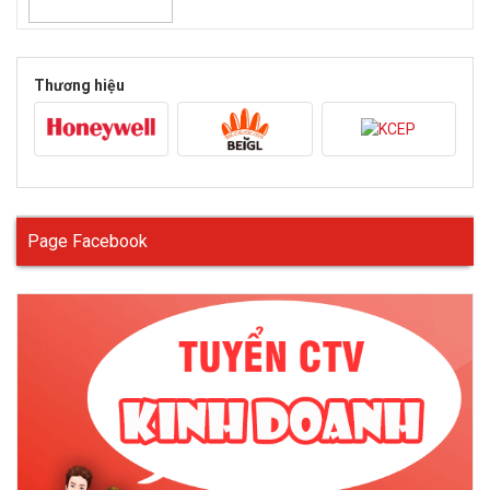
thao nổi tiếng
Để có thể giúp anh em có thể lựa chọn được cho mình một đôi
giày bảo hộ thể thao, thích hợp thì sau đây ECO3D sẽ chia sẻ
Thương hiệu
đến anh em những thông tin hữu ích về các thương hiệu giày
bảo hộ thể thao nhập khẩu.
Giày bảo hộ thể thao Honeywell
Page Facebook