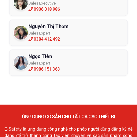
Sales Executive
0906 018 986
Nguyễn Thị Thơm
Sales Expert
0384 412 492
Ngọc Tiên
Sales Expert
0986 151 363
ỨNG DỤNG CÓ SẴN CHO TẤT CẢ CÁC THIẾT BỊ
E-Safety là ứng dụng công nghệ cho phép người dùng đăng ký dễ
dàng để trở thành cộng tác viên chuyên về các sản phẩm công