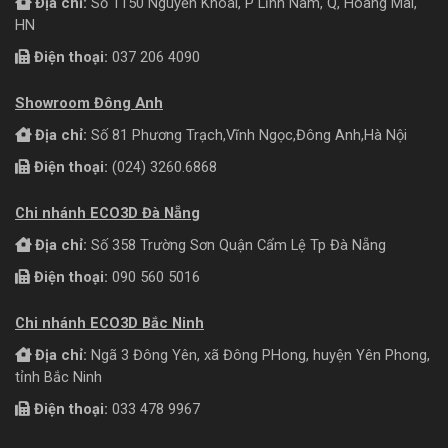
Địa chỉ:
Số 1150 Nguyễn Khoái, P Lĩnh Nam, Q, Hoàng Mai,
HN
Điện thoại:
037 206 4090
Showroom Đông Anh
Địa chỉ:
Số 81 Phương Trạch,Vĩnh Ngọc,Đông Anh,Hà Nội
Điện thoại:
(024) 3260.6868
Chi nhánh ECO3D Đà Nẵng
Địa chỉ:
Số 358 Trường Sơn Quận Cẩm Lệ Tp Đà Nẵng
Điện thoại:
090 560 5016
Chi nhánh ECO3D Bắc Ninh
Địa chỉ:
Ngã 3 Đông Yên, xã Đông PHong, huyện Yên Phong,
tỉnh Bắc Ninh
Điện thoại:
033 478 9967