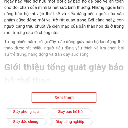
Ngày nay, việc sở hữu một đôi giày bảo hộ để bảo vệ an toàn
cho đôi chân của mình là hết sức bình thường. Nhưng ngoài tính
năng bảo hộ thì việc thiết kế và kiểu dáng bên ngoài của sản
phẩm cũng đóng một vai trò rất quan trọng. Bởi càng ngày, con
người càng trau chuốt về diện mạo của bản thân hơn dù ở trong
môi trường nào đi chăng nữa.
Trong nhiều năm trở lại đây, các dòng giày bảo hộ lao động thể
thao được rất nhiều người tiêu dùng yêu thích và lựa chọn bởi
sự trẻ trung, năng động và tràn đầy sức sống.
Giới thiệu tổng quát giày bảo
hộ thể thao
Việc mang một đôi giày bảo hộ đẹp sẽ góp phần giúp người lao
động cảm thấy tự tin hơn, thoải mát hơn để bắt đầu một ngày
Xem thêm
làm việc mới tràn trề năng lượng. Hơn nữa ngày nay tinh thần
thể thao của mọi người dân là rất mãnh liệt.
Giày phòng sạch
Giày bảo hộ Nữ
Do đó không mấy ngạc nhiên khi tinh thần thể thao này đã
Giày đặc chủng
Giày công nghiệp
được các thương hiệu sản xuất giày bảo hộ nắm bắt rất nhanh