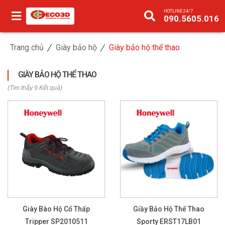
HOTLINE 24/7
090.5605.016
Trang chủ
Giày bảo hộ
Giày bảo hộ thể thao
GIÀY BẢO HỘ THỂ THAO
(Tìm thấy 9 Kết quả)
Giày Bào Hộ Cổ Thấp
Giầy Bảo Hộ Thể Thao
Tripper SP2010511
Sporty ERST17LB01