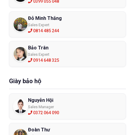
0399 055 048
Đỗ Minh Thắng
Sales Expert
0814 485 244
Bảo Trân
Sales Expert
0914 648 325
Giày bảo hộ
Nguyễn Hội
Sales Manager
0372 064 090
Đoàn Thư