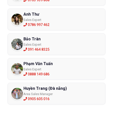
Ziben là một thương hiệu giày bảo hộ cao cấp đến từ Hàn Quốc.
Ziben tạo cho người dùng cảm giác “chất” với thiết kế đậm
Anh Thư
phong cách thể thao không lẫn đi đâu được. Cùng với đó là thiết
Sales Expert
kế vô cùng tinh tế đem đến cho người dùng một sản phẩm giày
0786 997 462
bảo hộ lao động thể thao tuyệt vời. Ziben thường thiên về các
gam màu trầm kết hợp với các đường nét nổi, nên rất dễ phối đồ
và phù hợp với mọi đối tượng. Một kiểu thiết kế mới lạ của dòng
Bảo Trân
sản phẩm này đó là với những khóa vặn giúp điều chỉnh độ siết
Sales Expert
091 464 8325
chặt sao cho vừa với đôi chân. Tuy nhiên, giày Ziben thường có
giá thành cao đúng với từ “cao cấp trong những cao cấp”.
Phạm Văn Tuấn
Giày bảo hộ lao động thể thao Takumi
Sales Expert
0888 149 686
Huyền Trang (Đà nẵng)
Area Sales Manager
0905 605 016
Giày bảo hộ lao động Takumi nhập khẩu từ Nhật Bản chống