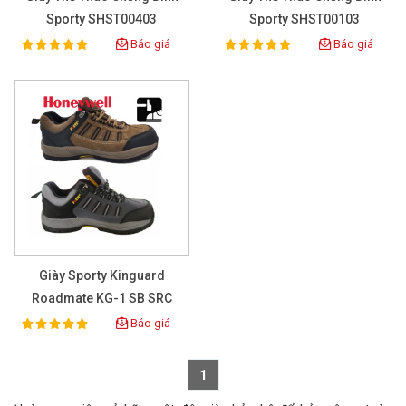
Sporty SHST00403
Sporty SHST00103
Báo giá
Báo giá
100%
100%
Rating:
Rating:
Giày Sporty Kinguard
Roadmate KG-1 SB SRC
Báo giá
100%
Rating:
1