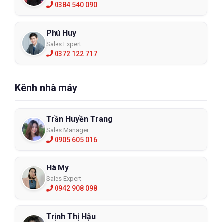
0384 540 090
Phú Huy
Sales Expert
0372 122 717
Kênh nhà máy
Trần Huyền Trang
Sales Manager
0905 605 016
Hà My
Sales Expert
0942 908 098
Trịnh Thị Hậu