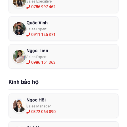
Sales Executive
0786 997 462
Quốc Vinh
Sales Expert
0911 125 371
Ngọc Tiên
Sales Expert
0986 151 363
Kính bảo hộ
Ngọc Hội
Sales Manager
0372 064 090