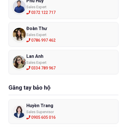
Phú Huy
Sales Expert
0372 122 717
Đoàn Thư
Sales Expert
0786 997 462
Lan Anh
Sales Expert
0334 789 967
Găng tay bảo hộ
Huyền Trang
Sales Supervisor
0905 605 016