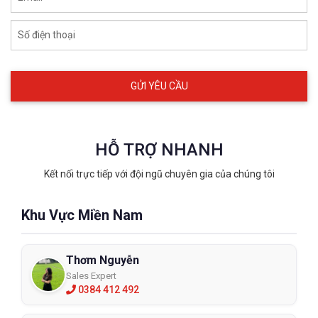
Số điện thoại
HỖ TRỢ NHANH
Kết nối trực tiếp với đội ngũ chuyên gia của chúng tôi
Khu Vực Miền Nam
Thơm Nguyễn
Jogger chính là cái tên mà bất ký khi nào nhắc đến giày bảo hộ
mọi người tiêu dùng thường nghĩ ngay đến. Safety Jogger đã có
Sales Expert
0384 412 492
cho mình rất nhiều những mẫu giày bảo hộ được thiết kế với
phong cách thể thao, trẻ trung cho người dùng có thể thoải mái