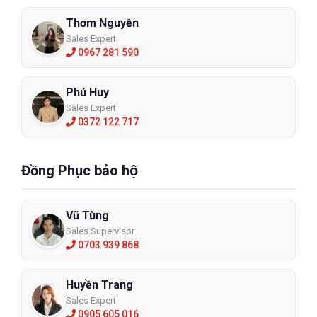
Thơm Nguyễn
Sales Expert
0967 281 590
Phú Huy
Sales Expert
0372 122 717
Đồng Phục bảo hộ
Vũ Tùng
Sales Supervisor
0703 939 868
Huyền Trang
Sales Expert
0905 605 016