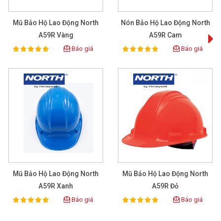
Mũ Bảo Hộ Lao Động North
Nón Bảo Hộ Lao Động North
M
A59R Vàng
A59R Cam
Báo giá
Báo giá
100%
100%
Rating:
Rating:
Mũ Bảo Hộ Lao Động North
Mũ Bảo Hộ Lao Động North
A59R Xanh
A59R Đỏ
Báo giá
Báo giá
100%
100%
Rating:
Rating: