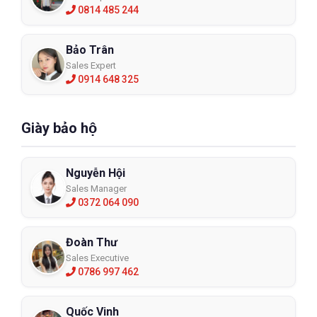
0814 485 244
Bảo Trân
Sales Expert
0914 648 325
Giày bảo hộ
Nguyễn Hội
Sales Manager
0372 064 090
Đoàn Thư
Sales Executive
0786 997 462
Quốc Vinh