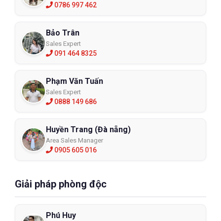
0786 997 462
Bảo Trân
Sales Expert
091 464 8325
Phạm Văn Tuấn
Sales Expert
0888 149 686
Huyền Trang (Đà nẵng)
Area Sales Manager
0905 605 016
Giải pháp phòng độc
Phú Huy