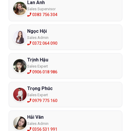
Lan Anh
Sales Supervisor
0383 756 304
Ngọc Hội
Sales Admin
0372 064 090
Trịnh Hậu
Sales Expert
0906 018 986
Trọng Phúc
Sales Expert
0979 775 160
Hải Vân
Sales Admin
0356 531 991