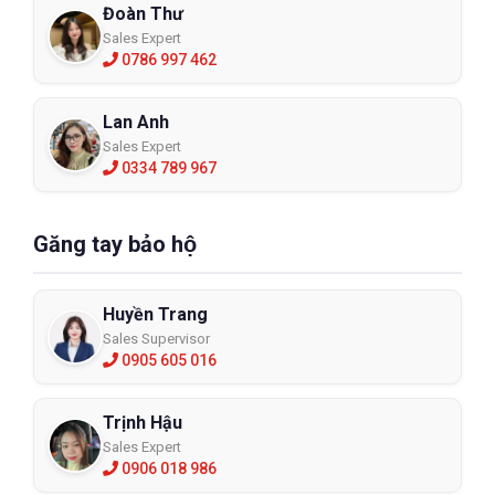
Đoàn Thư
Sales Expert
0786 997 462
Lan Anh
Sales Expert
0334 789 967
Găng tay bảo hộ
Huyền Trang
Sales Supervisor
0905 605 016
Trịnh Hậu
Sales Expert
0906 018 986