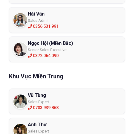
Hải Vân
Sales Admin
0356 531 991
Ngọc Hội (Miền Bắc)
Senior Sales Executive
0372 064 090
Khu Vực Miền Trung
Vũ Tùng
Sales Expert
0703 939 868
Anh Thư
Sales Expert