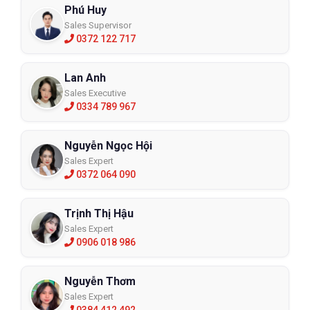
Phú Huy
Sales Supervisor
0372 122 717
Lan Anh
Sales Executive
0334 789 967
Nguyễn Ngọc Hội
Sales Expert
0372 064 090
Trịnh Thị Hậu
Sales Expert
0906 018 986
Nguyễn Thơm
Sales Expert