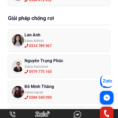
0384 412 492
Giải pháp chống rơi
Lan Anh
Sales Admin
0334 789 967
Nguyễn Trọng Phúc
Sales Executive
0979 775 160
Đỗ Minh Thắng
Sales Expert
0384 540 090
Phú Huy