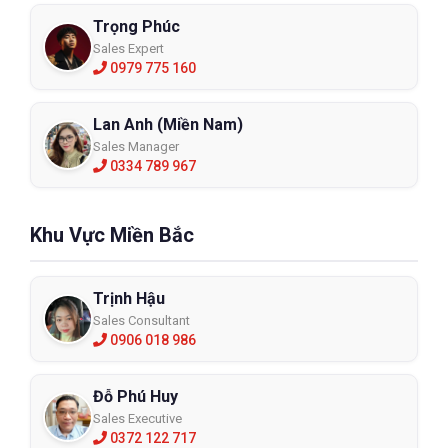
Trọng Phúc
Sales Expert
0979 775 160
Lan Anh (Miền Nam)
Sales Manager
0334 789 967
Khu Vực Miền Bắc
Trịnh Hậu
Sales Consultant
0906 018 986
Đỗ Phú Huy
Sales Executive
0372 122 717