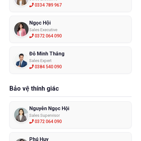
0334 789 967
Ngọc Hội
Sales Executive
0372 064 090
Đỗ Minh Thắng
Sales Expert
0384 540 090
Bảo vệ thính giác
Nguyễn Ngọc Hội
Sales Supervisor
0372 064 090
Phú Huy