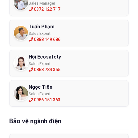
Sales Manager
0372 122 717
Tuấn Phạm
Sales Expert
0888 149 686
Hội Ecosafety
Sales Expert
0868 784 355
Ngọc Tiên
Sales Expert
0986 151 363
Bảo vệ ngành điện