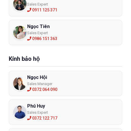
Sales Expert
0911 125 371
Ngọc Tiên
Sales Expert
0986 151 363
Kính bảo hộ
Ngọc Hội
Sales Manager
0372 064 090
Phú Huy
Sales Expert
0372 122 717