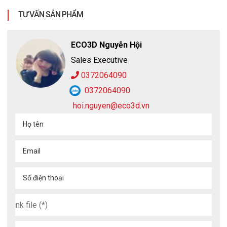
TƯ VẤN SẢN PHẨM
ECO3D Nguyễn Hội
Sales Executive
0372064090
0372064090
hoi.nguyen@eco3d.vn
Họ tên
Email
Số điện thoại