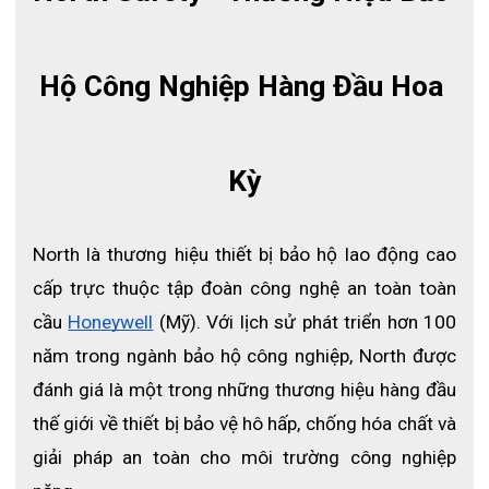
Hộ Công Nghiệp Hàng Đầu Hoa 
- Thiết kế linh hoạt bằng chất liệu HDPE tăng cường khả năng
Kỳ
chịu lực tác động từ trên không, có rãnh chứa nước mưa và khe
cắm phụ kiện
- Giảm chấn 4 điểm, lòng nón nylon, phần ôm sát đầu bằng
North là thương hiệu thiết bị bảo hộ lao động cao 
nhựa
cấp trực thuộc tập đoàn công nghệ an toàn toàn 
- Bộ phận điều chỉnh nút xoay vặn điều chỉnh 3 cấp độ
cầu
Honeywell
 (Mỹ). Với lịch sử phát triển hơn 100 
- Mũ A29R không có lỗ thoáng khí
năm trong ngành bảo hộ công nghiệp, North được 
THÔNG SỐ KỸ THUẬT
đánh giá là một trong những thương hiệu hàng đầu 
- Serie : A29R
thế giới về thiết bị bảo vệ hô hấp, chống hóa chất và 
- Màu: nhiều màu
giải pháp an toàn cho môi trường công nghiệp 
- Loại mũ: vành nón trước