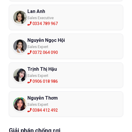
Lan Anh
Sales Executive
0334 789 967
Nguyễn Ngọc Hội
Sales Expert
0372 064 090
Trịnh Thị Hậu
Sales Expert
0906 018 986
Nguyễn Thơm
Sales Expert
0384 412 492
Giải pháp chống rơi