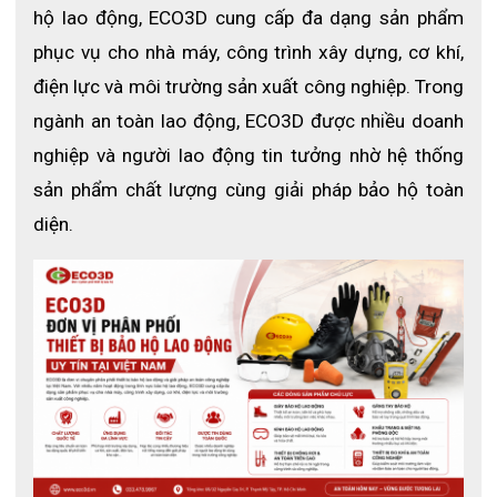
1. Giới thiệu về mũ bảo hộ Thùy Dương 
hộ lao động, ECO3D cung cấp đa dạng sản phẩm 
N30
phục vụ cho nhà máy, công trình xây dựng, cơ khí, 
điện lực và môi trường sản xuất công nghiệp. Trong 
Trong quá trình lao động, đặc biệt tại công trường xây 
dựng, nhà máy hay khu vực thi công, nguy cơ vật rơi, va 
ngành an toàn lao động, ECO3D được nhiều doanh 
chạm hoặc tác động ngoại lực lên vùng đầu luôn tiềm 
nghiệp và người lao động tin tưởng nhờ hệ thống 
ẩn. Mũ bảo hộ Thùy Dương N30 được thiết kế nhằm 
sản phẩm chất lượng cùng giải pháp bảo hộ toàn 
giảm thiểu rủi ro này, giúp bảo vệ người lao động một 
cách hiệu quả và ổn định trong suốt ca làm việc.
diện.
Sản phẩm có thiết kế đơn giản, bền chắc, dễ sử dụng và 
phù hợp với nhiều đối tượng lao động khác nhau.
2. Thông số kỹ thuật mũ bảo hộ Thùy 
Dương N30
- Thương hiệu: Thùy Dương
- Mã sản phẩm: N30