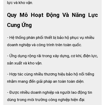
lực và kho vận.
Quy Mô Hoạt Động Và Năng Lực 
Cung Ứng
- Hệ thống phân phối thiết bị bảo hộ phục vụ nhiều 
doanh nghiệp và công trình trên toàn quốc.
Thông số mũ bảo hộ Thùy Dương N30
- Ứng dụng rộng rãi trong xây dựng, cơ khí, điện lực, 
sản xuất và kho vận.
3. Ưu điểm nổi bật của mũ bảo hộ Thùy 
Dương N30
- Hợp tác cùng nhiều thương hiệu bảo hộ nổi tiếng 
nhằm mang đến giải pháp an toàn toàn diện.
3.1 Đạt tiêu chuẩn an toàn lao động
- Được nhiều doanh nghiệp và người lao động tin 
Mũ bảo hộ Thùy Dương N30 được kiểm định theo 
TCVN 6407:1998
 và sản xuất trên hệ thống quản lý 
dùng trong môi trường công nghiệp hiện đại.
chất lượng đạt 
ISO 9001:2008
, đáp ứng yêu cầu an 