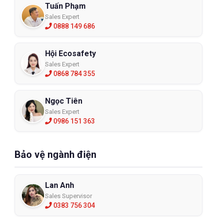
📌 Hệ thống chi nhánh:
Xem tại đây
Tuấn Phạm
Sales Expert
📞 Hotline: 098 333 0380
0888 149 686
📧 Email:
Admin@eco3d.vn
Hội Ecosafety
💼 Fanpage:
https://www.facebook.com/BHLD.ECO3D/
Sales Expert
0868 784 355
Ngọc Tiên
Sales Expert
0986 151 363
Bảo vệ ngành điện
Lan Anh
Sales Supervisor
0383 756 304