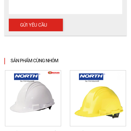
Mũ bảo hộ Thùy Dương N30
SẢN PHẨM CÙNG NHÓM
4. Ứng dụng của mũ bảo hộ Thùy 
Dương N30
4.1 Môi trường sử dụng phù hợp
- Công trường xây dựng
- Nhà máy, xưởng sản xuất
- Khu công nghiệp, kho bãi