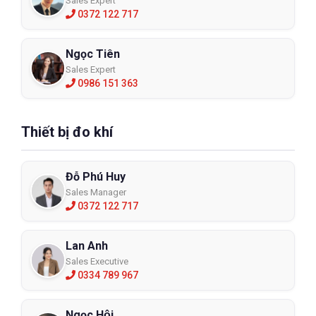
Sales Expert
0372 122 717
Ngọc Tiên
Sales Expert
0986 151 363
Thiết bị đo khí
Đỗ Phú Huy
Sales Manager
0372 122 717
Lan Anh
Sales Executive
0334 789 967
Ngọc Hội