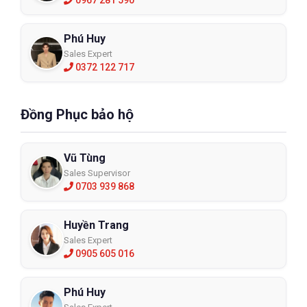
0967 281 590
Phú Huy
Sales Expert
0372 122 717
Đồng Phục bảo hộ
Vũ Tùng
Sales Supervisor
0703 939 868
Huyền Trang
Sales Expert
0905 605 016
Phú Huy