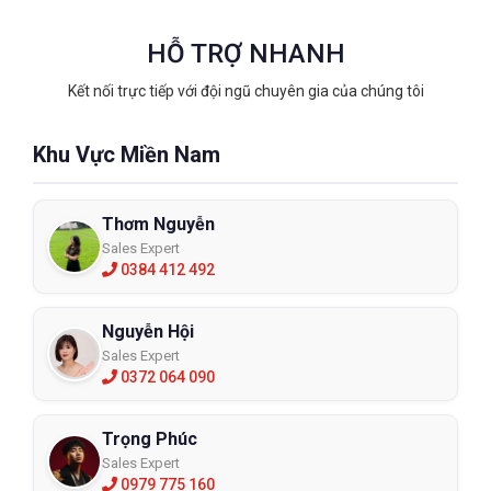
✔ Thiết kế gọn nhẹ, dễ sử dụng
HỖ TRỢ NHANH
✔ Phù hợp trang bị cho cá nhân và doanh nghiệp
Kết nối trực tiếp với đội ngũ chuyên gia của chúng tôi
Mũ bảo hộ Thùy Dương N30 là lựa chọn phù hợp cho 
các đơn vị cần trang bị mũ bảo hộ lao động đảm bảo an 
Khu Vực Miền Nam
toàn, độ bền cao và chi phí hợp lý.
Thơm Nguyễn
Sales Expert
0384 412 492
Nguyễn Hội
Sales Expert
0372 064 090
Trọng Phúc
Sales Expert
0979 775 160