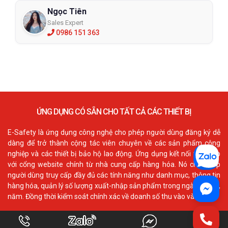
Ngọc Tiên
Sales Expert
0986 151 363
ỨNG DỤNG CÓ SẴN CHO TẤT CẢ CÁC THIẾT BỊ
E-Safety là ứng dụng công nghệ cho phép người dùng đăng ký dễ
dàng để trở thành cộng tác viên chuyên về các sản phẩm công
nghiệp và các thiết bị bảo hộ lao động. Ứng dụng kết nối trực tiếp
với cổng website chính từ nhà cung cấp hàng hóa. Nó cho phép
người dùng truy cấp đầy đủ các tính năng như danh mục, thông tin
hàng hóa, quản lý số lượng xuất-nhập sản phẩm trong ngày, tháng,
năm. Đồng thời kiểm soát chính xác về doanh số thu vào và ra.