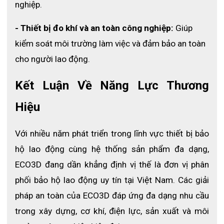
nghiệp.
- Thiết bị đo khí và an toàn công nghiệp: 
Giúp 
kiểm soát môi trường làm việc và đảm bảo an toàn 
cho người lao động.
Kết Luận Về Năng Lực Thương 
Hiệu
Với nhiều năm phát triển trong lĩnh vực thiết bị bảo 
hộ lao động cùng hệ thống sản phẩm đa dạng, 
Mũ bảo hộ Thùy Dương N30
ECO3D đang dần khẳng định vị thế là đơn vị phân 
phối bảo hộ lao động uy tín tại Việt Nam. Các giải 
3.3 Thiết kế gờ đỉnh hạn chế va đập
pháp an toàn của ECO3D đáp ứng đa dạng nhu cầu 
Phần gờ nổi trên đỉnh mũ giúp phân tán lực khi có va 
trong xây dựng, cơ khí, điện lực, sản xuất và môi 
chạm hoặc vật rơi từ trên cao, giảm tác động trực tiếp 
lên vùng đầu và hạn chế nguy cơ chấn thương.