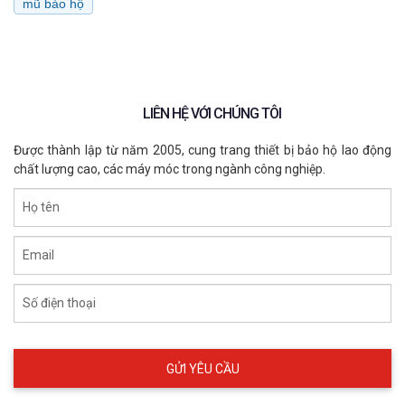
mũ bảo hộ
LIÊN HỆ VỚI CHÚNG TÔI
Được thành lập từ năm 2005, cung trang thiết bị bảo hộ lao động
chất lượng cao, các máy móc trong ngành công nghiệp.
Họ tên
Mũ bảo hộ Thùy Dương N30
5. Vì sao nên chọn mũ bảo hộ Thùy 
Email
Dương N30?
Số điện thoại
✔ Đạt tiêu chuẩn an toàn Việt Nam
✔ Vỏ nhựa HDPE nguyên sinh bền chắc
✔ Chống va đập, chịu nhiệt tốt