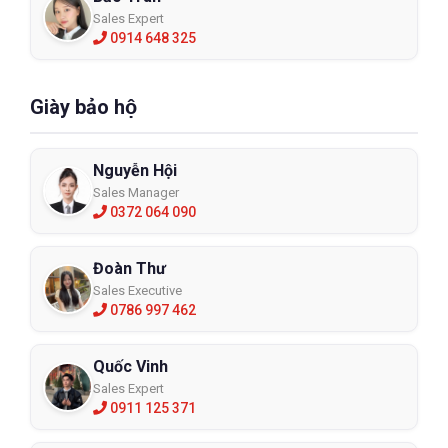
Sales Expert
0914 648 325
Giày bảo hộ
Nguyễn Hội
Sales Manager
0372 064 090
Đoàn Thư
Sales Executive
0786 997 462
Quốc Vinh
Sales Expert
0911 125 371