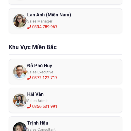
Lan Anh (Miền Nam)
Sales Manager
0334 789 967
Mũ bảo hộ khóa cài Bảo Bình N013
Khu Vực Miền Bắc
BB-N013
XEM CHI TIẾT
Đỗ Phú Huy
Sales Executive
0372 122 717
Hải Vân
Sales Admin
0356 531 991
Trịnh Hậu
Sales Consultant