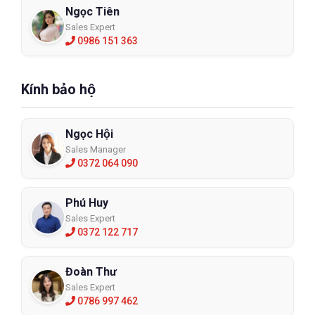
Ngọc Tiên
Sales Expert
0986 151 363
Kính bảo hộ
Ngọc Hội
Sales Manager
0372 064 090
Phú Huy
Sales Expert
0372 122 717
Đoàn Thư
Sales Expert
0786 997 462