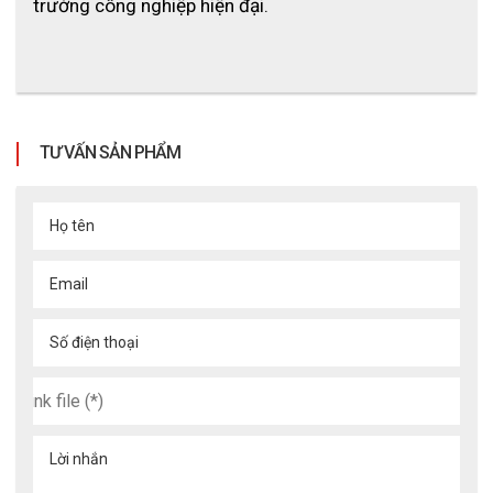
trường công nghiệp hiện đại.
3.4 Quai mũ chắc chắn, đeo ổn định
Quai mũ được làm từ vải bạt bền chắc, không gây kích 
ứng da khi sử dụng lâu. Khóa cài giúp cố định mũ chắc 
chắn trên đầu, hạn chế xê dịch khi di chuyển hoặc làm 
TƯ VẤN SẢN PHẨM
việc trong điều kiện rung lắc.
Họ tên
Email
Số điện thoại
Lời nhắn