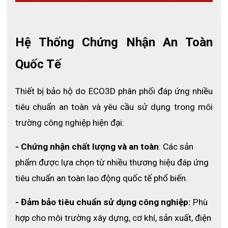
- Xuất xứ: Việt nam
- Chất liệu vỏ: nhựa HDPE nguyên sinh
Hệ Thống Chứng Nhận An Toàn 
- Màu sắc: đa dạng (tùy lô sản xuất)
Quốc Tế
- Quai mũ: vải bạt, có khóa điều chỉnh
- Thiết kế: mũ có gờ đỉnh chống va đập
Thiết bị bảo hộ do ECO3D phân phối đáp ứng nhiều 
- Tiêu chuẩn: TCVN 6407:1998, ISO 9001:2008
tiêu chuẩn an toàn và yêu cầu sử dụng trong môi 
trường công nghiệp hiện đại:
- Chứng nhận chất lượng và an toàn
: Các sản 
phẩm được lựa chọn từ nhiều thương hiệu đáp ứng 
tiêu chuẩn an toàn lao động quốc tế phổ biến.
- Đảm bảo tiêu chuẩn sử dụng công nghiệp:
 Phù 
hợp cho môi trường xây dựng, cơ khí, sản xuất, điện 