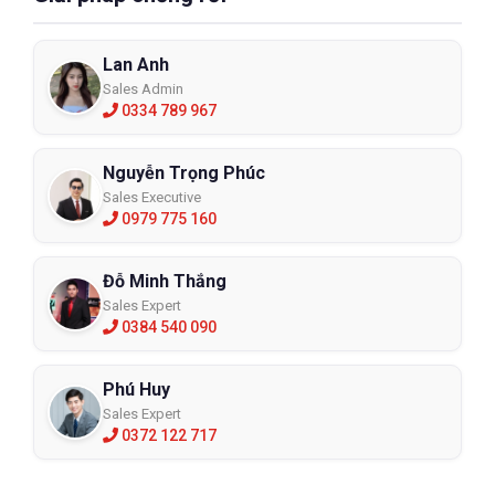
Lan Anh
Sales Admin
0334 789 967
Nguyễn Trọng Phúc
Sales Executive
0979 775 160
Đỗ Minh Thắng
Sales Expert
0384 540 090
Phú Huy
Sales Expert
0372 122 717