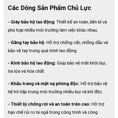
toàn trong môi trường lao động công nghiệp và xây 
Các Dòng Sản Phẩm Chủ Lực
dựng.
3.2 Vỏ mũ nhựa HDPE nguyên sinh, độ bền cao
- Giày bảo hộ lao động
: Thiết kế an toàn, bền bỉ và 
phù hợp nhiều môi trường làm việc khác nhau.
Vỏ mũ được làm từ nhựa HDPE nguyên sinh, có khả 
năng chịu lực tốt, ít bị tác động bởi ngoại lực. Chất liệu 
- Găng tay bảo hộ
: Hỗ trợ chống cắt, chống dầu và 
này còn chống ăn mòn khi tiếp xúc với các dung dịch 
dạng lỏng như axit đậm đặc, kiềm, muối hoặc mưa axit, 
bảo vệ tay trong quá trình lao động.
giúp mũ duy trì độ bền trong thời gian dài.
- Kính bảo hộ lao động:
 Giúp bảo vệ mắt khỏi bụi, 
Ngoài ra, nhựa HDPE có khả năng chịu nhiệt và chống 
tia lửa và hóa chất.
cháy tốt, chỉ bắt cháy ở nhiệt độ khoảng 327°C, góp 
phần nâng cao mức độ an toàn cho người lao động.
- Khẩu trang và mặt nạ phòng độc:
 Hỗ trợ bảo vệ 
hệ hô hấp trong môi trường nhiều bụi và khí độc.
- Thiết bị chống rơi và an toàn trên cao: 
Hỗ trợ 
hạn chế rủi ro té ngã trong công trình và công 