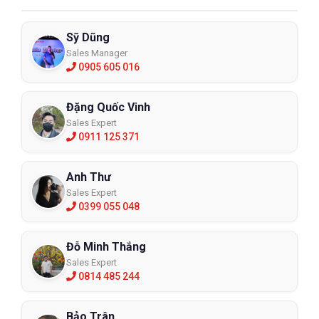
Sỹ Dũng
Sales Manager
0905 605 016
Đặng Quốc Vinh
Sales Expert
0911 125 371
Anh Thư
Sales Expert
0399 055 048
Đỗ Minh Thắng
Sales Expert
0814 485 244
Bảo Trân