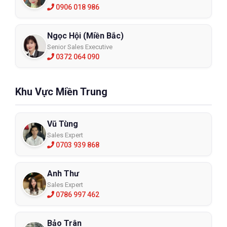
0906 018 986
Ngọc Hội (Miền Bắc)
Senior Sales Executive
0372 064 090
Khu Vực Miền Trung
Vũ Tùng
MŨ BẢO HỘ CÓ KÍNH COV VINAH-E002
Sales Expert
0703 939 868
VINAH-E002
Anh Thư
XEM CHI TIẾT
Sales Expert
0786 997 462
6. Địa chỉ tư vấn và cung cấp mũ bảo 
Bảo Trân