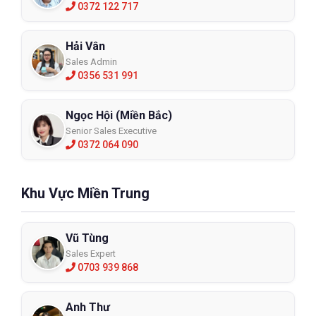
0372 122 717
Hải Vân
Sales Admin
0356 531 991
Ngọc Hội (Miền Bắc)
Senior Sales Executive
0372 064 090
Khu Vực Miền Trung
Vũ Tùng
Sales Expert
0703 939 868
Anh Thư