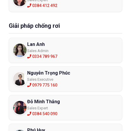
0384 412 492
Giải pháp chống rơi
Lan Anh
Sales Admin
0334 789 967
Nguyễn Trọng Phúc
Sales Executive
0979 775 160
Đỗ Minh Thắng
Sales Expert
0384 540 090
Phú Huy