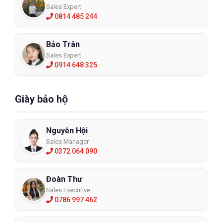
Sales Expert
0814 485 244
Bảo Trân
Sales Expert
0914 648 325
Giày bảo hộ
Nguyễn Hội
Sales Manager
0372 064 090
Đoàn Thư
Sales Executive
0786 997 462