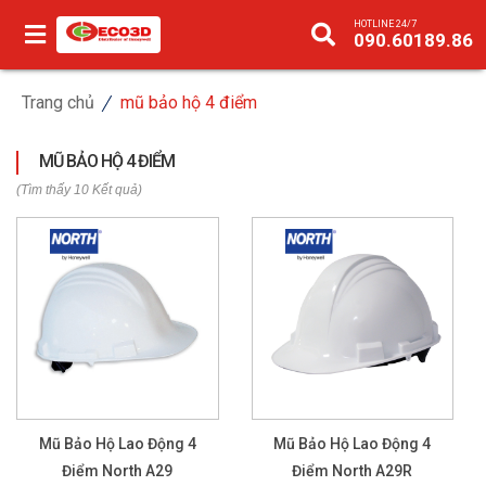
HOTLINE 24/7
090.60189.86
Trang chủ
mũ bảo hộ 4 điểm
MŨ BẢO HỘ 4 ĐIỂM
(Tìm thấy 10 Kết quả)
Mũ Bảo Hộ Lao Động 4
Mũ Bảo Hộ Lao Động 4
Điểm North A29
Điểm North A29R