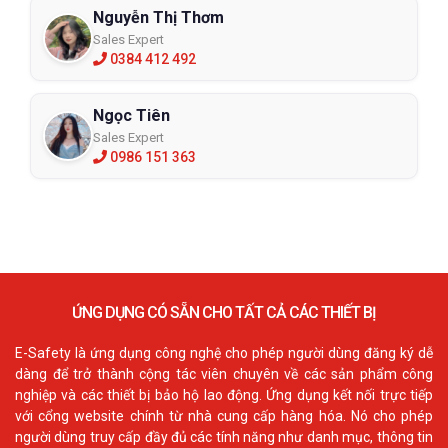
Nguyễn Thị Thơm
Sales Expert
0384 412 492
Ngọc Tiên
Sales Expert
0986 151 363
ỨNG DỤNG CÓ SẴN CHO TẤT CẢ CÁC THIẾT BỊ
E-Safety là ứng dụng công nghệ cho phép người dùng đăng ký dễ
dàng để trở thành cộng tác viên chuyên về các sản phẩm công
nghiệp và các thiết bị bảo hộ lao động. Ứng dụng kết nối trực tiếp
với cổng website chính từ nhà cung cấp hàng hóa. Nó cho phép
người dùng truy cấp đầy đủ các tính năng như danh mục, thông tin