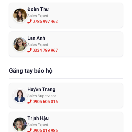
Đoàn Thư
Sales Expert
0786 997 462
Lan Anh
Sales Expert
0334 789 967
Găng tay bảo hộ
Huyền Trang
Sales Supervisor
0905 605 016
Trịnh Hậu
Sales Expert
0906 018 986