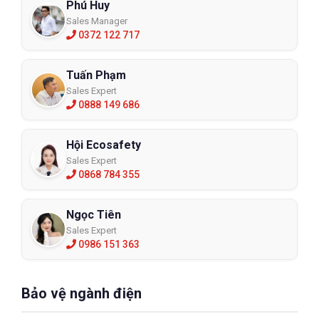
Phú Huy
Sales Manager
0372 122 717
Tuấn Phạm
Sales Expert
0888 149 686
Hội Ecosafety
Sales Expert
0868 784 355
Ngọc Tiên
Sales Expert
0986 151 363
Bảo vệ ngành điện