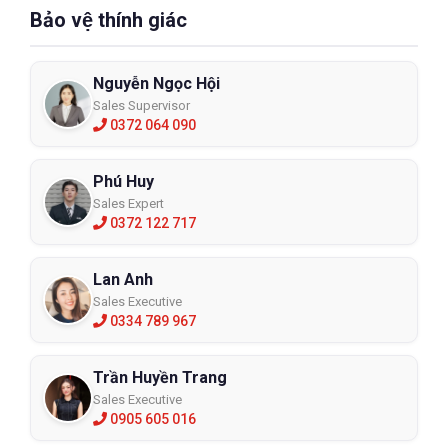
Bảo vệ thính giác
Nguyễn Ngọc Hội
Sales Supervisor
0372 064 090
Phú Huy
Sales Expert
0372 122 717
Lan Anh
Sales Executive
0334 789 967
Trần Huyền Trang
Sales Executive
0905 605 016