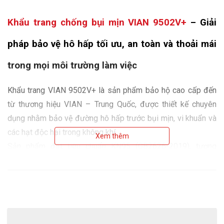
Khẩu trang chống bụi mịn VIAN 9502V+
 – Giải 
pháp bảo vệ hô hấp tối ưu, an toàn và thoải mái 
trong mọi môi trường làm việc
Khẩu trang VIAN 9502V+ là sản phẩm bảo hộ cao cấp đến 
từ thương hiệu VIAN – Trung Quốc, được thiết kế chuyên 
dụng nhằm bảo vệ đường hô hấp trước bụi mịn, vi khuẩn và 
các hạt độc hại trong không khí.
Xem thêm
Sản phẩm đạt tiêu chuẩn KN95 (GB2626-2019), tương 
đương với N95 của Mỹ và P2 của Úc, đảm bảo hiệu suất lọc 
≥ 95% các hạt bụi có kích thước ≥ 0.3 micromet.
Với thiết kế gấp phẳng (flat-fold) gọn nhẹ, van thở một chiều 
thông minh, cùng chất liệu vải không dệt và màng lọc tĩnh 