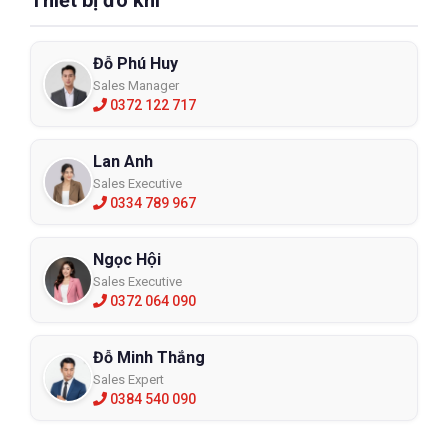
Thiết bị đo khí
Đỗ Phú Huy
Sales Manager
0372 122 717
Lan Anh
Sales Executive
0334 789 967
Ngọc Hội
Sales Executive
0372 064 090
Đỗ Minh Thắng
Sales Expert
0384 540 090