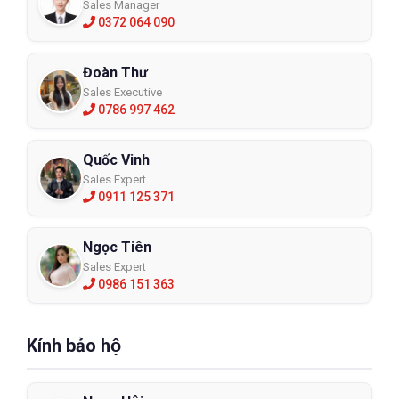
Sales Manager
0372 064 090
Đoàn Thư
Sales Executive
0786 997 462
Quốc Vinh
Sales Expert
0911 125 371
Ngọc Tiên
Sales Expert
0986 151 363
Kính bảo hộ