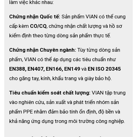
- Kẹp mũi: Xốp mềm, điều chỉnh ôm sát
làm việc khác nhau:
- Chất liệu: Vải không dệt + màng lọc tĩnh điện
Chứng nhận Quốc tế:
 Sản phẩm VIAN có thể cung 
- Màu sắc: Trắng
cấp kèm 
CO/CQ
, chứng nhận chất lượng và hồ sơ 
- Đóng gói: 25 cái/hộp (mỗi chiếc đóng riêng lẻ)
kiểm định theo từng dòng sản phẩm thực tế. 
Chứng nhận Chuyên ngành:
 Tùy từng dòng sản 
phẩm, VIAN có thể áp dụng các tiêu chuẩn như 
EN388, EN407, EN166, EN149
 và 
EN ISO 20345
cho găng tay, kính, khẩu trang và giày bảo hộ. 
Tiêu chuẩn kiểm soát chất lượng:
 VIAN tập trung 
vào nghiên cứu, sản xuất và phát triển nhóm sản 
phẩm PPE nhằm đảm bảo tính ổn định, độ bền và 
khả năng ứng dụng trong môi trường công nghiệp.