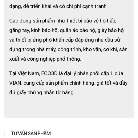
- Xây dựng & cơ khí: Bảo vệ khỏi bụi bê tông, bụi kim loại, và 
dạng, dễ triển khai và có chi phí cạnh tranh.
khói hàn.
- Phòng thí nghiệm & y tế: Ngăn tiếp xúc trực tiếp với hóa 
Các dòng sản phẩm như thiết bị bảo vệ hô hấp, 
chất, vi sinh vật.
găng tay, kính bảo hộ, quần áo bảo hộ, giày bảo hộ 
- Vận tải & logistics: Giảm hít phải bụi đường, khí thải xe.
và thiết bị ứng phó khẩn cấp đáp ứng nhu cầu sử 
- Sản xuất công nghiệp: Bảo vệ nhân công khỏi bụi công 
dụng trong nhà máy, công trình, kho vận, cơ khí, sản 
nghiệp, sơn, dung môi.
xuất và công nghiệp phổ thông.
- Đời sống hàng ngày: Dành cho người thường xuyên di 
chuyển ngoài trời, đặc biệt trong điều kiện không khí ô nhiễm, 
Tại Việt Nam, ECO3D là đại lý phân phối cấp 1 của 
bụi mịn cao.
VIAN, cung cấp sản phẩm chính hãng, giá tốt và đầy 
đủ giấy chứng nhận từ hãng.
TƯ VẤN SẢN PHẨM