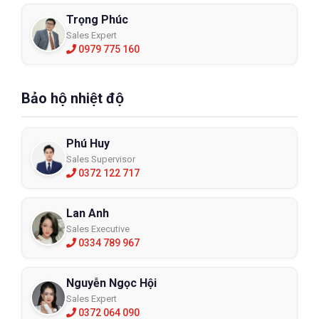
Trọng Phúc
Sales Expert
0979 775 160
Bảo hộ nhiệt độ
Phú Huy
Sales Supervisor
0372 122 717
Lan Anh
Sales Executive
0334 789 967
Nguyễn Ngọc Hội
Sales Expert
0372 064 090