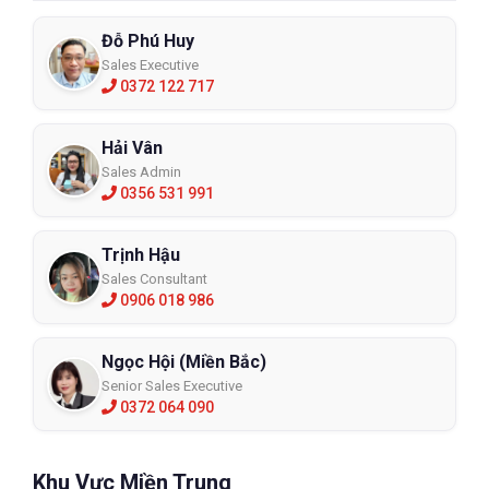
Đỗ Phú Huy
Sales Executive
0372 122 717
Hải Vân
Sales Admin
0356 531 991
Trịnh Hậu
Sales Consultant
0906 018 986
Ngọc Hội (Miền Bắc)
Senior Sales Executive
0372 064 090
Khu Vực Miền Trung