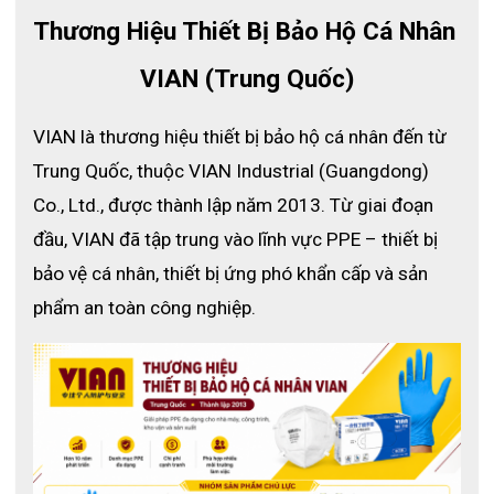
điện tiên tiến, khẩu trang VIAN 9502V+ không chỉ giúp người 
Thương Hiệu Thiết Bị Bảo Hộ Cá Nhân 
dùng an toàn tuyệt đối mà còn mang lại sự thoải mái, dễ thở, 
phù hợp cho cả môi trường công nghiệp và đời sống hàng 
VIAN (Trung Quốc)
ngày.
VIAN là thương hiệu thiết bị bảo hộ cá nhân đến từ 
Trung Quốc, thuộc VIAN Industrial (Guangdong) 
Co., Ltd., được thành lập năm 2013. Từ giai đoạn 
đầu, VIAN đã tập trung vào lĩnh vực PPE – thiết bị 
bảo vệ cá nhân, thiết bị ứng phó khẩn cấp và sản 
phẩm an toàn công nghiệp.