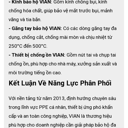
- Kính bảo hộ VIAN:
 Gồm kính chống bụi, kính 
chống hóa chất, giúp bảo vệ mắt trước bụi, mảnh 
văng và tia bắn.
- Găng tay bảo hộ VIAN:
 Có các dòng găng tay đa 
dụng, chống cắt, chống mài mòn và chịu nhiệt từ 
250°C đến 500°C.
- Thiết bị chống ồn VIAN:
 Gồm nút tai và chụp tai 
chống ồn, phù hợp cho nhà máy, xưởng sản xuất và 
môi trường tiếng ồn cao.
Kết Luận Về Năng Lực Phân Phối
Khẩu trang chống bụi mịn VIAN 9502V+
Với nền tảng từ năm 2013, định hướng chuyên sâu 
3.  
Ứng dụng thực tế – Đa dạng và linh hoạt
trong lĩnh vực PPE cá nhân, thiết bị ứng phó khẩn 
- Khẩu trang VIAN 9502V+ được ứng dụng rộng rãi trong 
cấp và an toàn công nghiệp, VIAN là thương hiệu 
nhiều lĩnh vực:
phù hợp cho doanh nghiệp cần giải pháp bảo hộ đa 