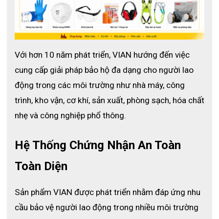
Với hơn 10 năm phát triển, VIAN hướng đến việc 
Khẩu trang chống bụi mịn VIAN 9502V+
cung cấp giải pháp bảo hộ đa dạng cho người lao 
1.  
Đặc điểm nổi bật – Công nghệ và thiết kế 
động trong các môi trường như nhà máy, công 
trình, kho vận, cơ khí, sản xuất, phòng sạch, hóa chất 
vượt trội
nhẹ và công nghiệp phổ thông.
- Thương hiệu: VIAN
- Xuất xứ: Trung Quốc
Hệ Thống Chứng Nhận An Toàn 
- Mã sản phẩm: 9502V+
Toàn Diện
- Tiêu chuẩn: KN95 (GB2626-2019)
- Hiệu suất lọc: ≥ 95% hạt ≥ 0.3 µm
Sản phẩm VIAN được phát triển nhằm đáp ứng nhu 
- Thiết kế: Dạng gấp phẳng, có van thở
cầu bảo vệ người lao động trong nhiều môi trường 
- Dây đeo: Thun đàn hồi qua đầu