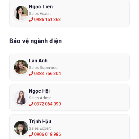
Ngọc Tiên
Sales Expert
0986 151 363
Bảo vệ ngành điện
Lan Anh
Sales Supervisor
0383 756 304
Ngọc Hội
Sales Admin
0372 064 090
Trịnh Hậu
Sales Expert
0906 018 986