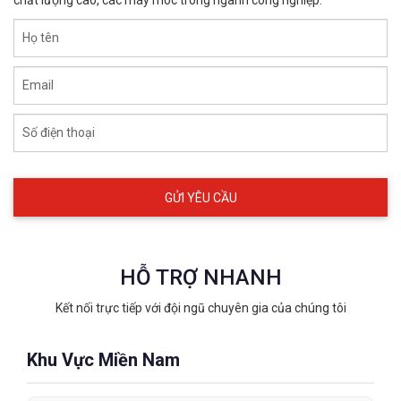
chất lượng cao, các máy móc trong ngành công nghiệp.
Họ tên
Email
Số điện thoại
Khẩu trang than hoạt tính 3D VIAN
HỖ TRỢ NHANH
9541A
9541A
Kết nối trực tiếp với đội ngũ chuyên gia của chúng tôi
XEM CHI TIẾT
Khu Vực Miền Nam