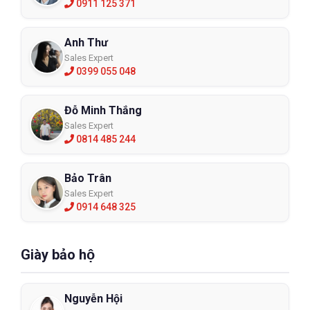
0911 125 371
Anh Thư
Sales Expert
0399 055 048
Đỗ Minh Thắng
Sales Expert
0814 485 244
Bảo Trân
Sales Expert
0914 648 325
Giày bảo hộ
Nguyễn Hội