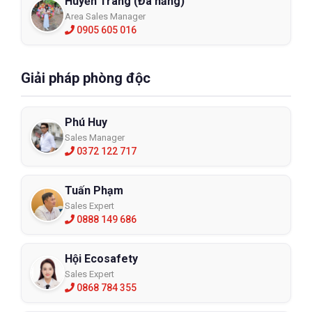
Huyền Trang (Đà nẵng)
Area Sales Manager
0905 605 016
Giải pháp phòng độc
Phú Huy
Sales Manager
0372 122 717
Tuấn Phạm
Sales Expert
0888 149 686
Hội Ecosafety
Sales Expert
0868 784 355