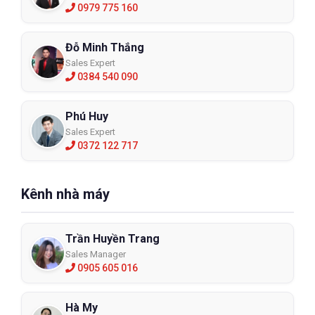
0979 775 160
Đỗ Minh Thắng
Sales Expert
0384 540 090
Phú Huy
Sales Expert
0372 122 717
Kênh nhà máy
Trần Huyền Trang
Sales Manager
0905 605 016
Hà My