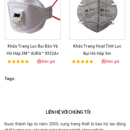
Khẩu Trang Lọc Bụi Bảo Vệ
Khẩu Trang Hoạt Tính Lọc
Khẩu trang chống bụi công nghiệp
Hô Hấp 3M™ AURA™ 9332A+
Bụi Hô Hấp 3m
H910Plus KN95
Báo giá
Báo giá
100%
100%
Rating:
Rating:
H1009101EA
Tags:
XEM CHI TIẾT
LIÊN HỆ VỚI CHÚNG TÔI
Được thành lập từ năm 2005, cung trang thiết bị bảo hộ lao động