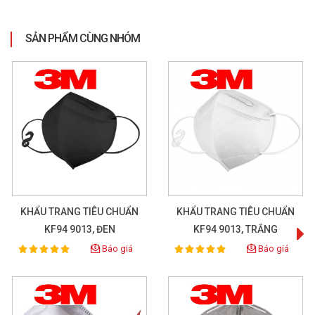
Bảo quản nơi khô ráo, thoáng mát, tránh ánh nắng trực tiếp 
SẢN PHẨM CÙNG NHÓM
hoặc nguồn nhiệt cao.
Không giặt hoặc tái sử dụng khẩu trang đã bẩn, ẩm hoặc 
biến dạng.
Thay mới sau 3–5 lần sử dụng (hoặc khi cảm thấy khó thở 
hơn bình thường).
KHẨU TRANG TIÊU CHUẨN
KHẨU TRANG TIÊU CHUẨN
KF94 9013, ĐEN
KF94 9013, TRẮNG
Báo giá
Báo giá
100%
100%
Rating:
Rating: