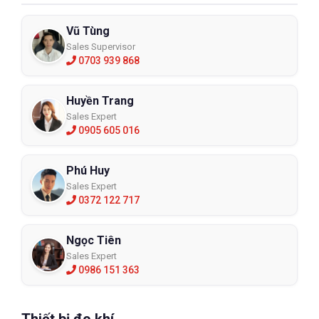
Vũ Tùng
Sales Supervisor
0703 939 868
Huyền Trang
Sales Expert
0905 605 016
Phú Huy
Sales Expert
0372 122 717
Ngọc Tiên
Sales Expert
0986 151 363