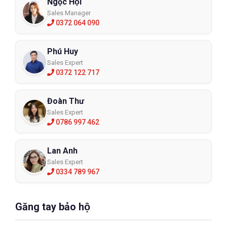
Ngọc Hội
Sales Manager
0372 064 090
Phú Huy
Sales Expert
0372 122 717
Đoàn Thư
Sales Expert
0786 997 462
Lan Anh
Sales Expert
0334 789 967
Găng tay bảo hộ