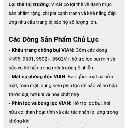
Lợi thế thị trường:
 VIAN có lợi thế về danh mục 
hay đau tai khi sử dụng suốt nhiều giờ.
sản phẩm rộng, chi phí cạnh tranh và khả năng đáp 
- Chống đọng sương hiệu quả: kẹp mũi mềm giúp ngăn hơi 
ứng nhu cầu trang bị bảo hộ số lượng lớn.
thở bốc lên, hạn chế tình trạng mờ kính – cực kỳ hữu ích cho 
người đeo kính trong công việc hoặc sinh hoạt.
Các Dòng Sản Phẩm Chủ Lực
- Tính ứng dụng cao: phù hợp với nhiều môi trường làm việc 
khác nhau – từ nhà máy, phòng thí nghiệm, công trường, đến 
- Khẩu trang chống bụi VIAN:
 Gồm các dòng 
khi di chuyển ngoài trời hoặc trong khu vực ô nhiễm.
KN95, 9501, 9502+, 9502V+, hỗ trợ lọc bụi mịn và 
- An toàn – thẩm mỹ – tiện lợi: sản phẩm được đóng gói 
bảo vệ hô hấp trong môi trường ô nhiễm.
riêng, giữ vệ sinh tuyệt đối, dễ mang theo và bảo quản trong 
- Mặt nạ phòng độc VIAN:
 Bao gồm mặt nạ nửa 
túi xách, ba lô hoặc hộc xe.
mặt, toàn mặt, dùng kèm phin lọc để bảo vệ hô hấp 
trước bụi, hơi khí và hóa chất nhẹ.
- Phin lọc và bông lọc VIAN:
 Hỗ trợ lọc bụi, hơi 
hữu cơ, than hoạt tính và các tác nhân lơ lửng trong 
không khí.