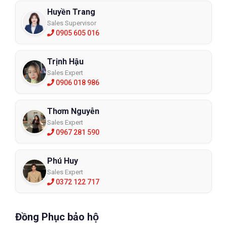
Huyền Trang
Sales Supervisor
0905 605 016
Trịnh Hậu
Sales Expert
0906 018 986
Thơm Nguyễn
Sales Expert
0967 281 590
Phú Huy
Sales Expert
0372 122 717
Đồng Phục bảo hộ