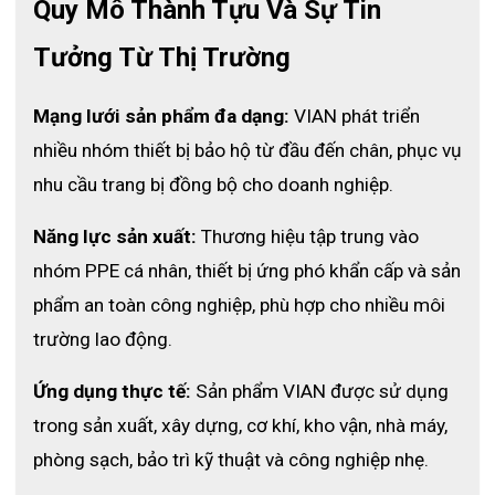
Quy Mô Thành Tựu Và Sự Tin 
Tưởng Từ Thị Trường
Mạng lưới sản phẩm đa dạng:
 VIAN phát triển 
Thông tin k
hẩu trang chống bụi mịn VIAN 9502V+
nhiều nhóm thiết bị bảo hộ từ đầu đến chân, phục vụ 
2.  
Ưu điểm vượt trội của khẩu trang VIAN 
nhu cầu trang bị đồng bộ cho doanh nghiệp.
9502V+
Năng lực sản xuất:
 Thương hiệu tập trung vào 
nhóm PPE cá nhân, thiết bị ứng phó khẩn cấp và sản 
- Bảo vệ đường hô hấp tối đa: khả năng lọc vượt trội giúp 
phẩm an toàn công nghiệp, phù hợp cho nhiều môi 
người dùng an toàn tuyệt đối trước bụi mịn, khí độc, và vi 
khuẩn trong không khí ô nhiễm.
trường lao động.
- Thoáng khí – dễ thở: nhờ van thở một chiều và vật liệu 
Ứng dụng thực tế:
 Sản phẩm VIAN được sử dụng 
thoáng khí, sản phẩm giảm bí hơi, phù hợp khi làm việc lâu 
trong sản xuất, xây dựng, cơ khí, kho vận, nhà máy, 
hoặc trong điều kiện nhiệt độ cao.
phòng sạch, bảo trì kỹ thuật và công nghiệp nhẹ.
- Thoải mái khi đeo lâu dài: thiết kế nhẹ, êm, ôm sát mặt, 
cùng dây đeo đàn hồi giúp khẩu trang không gây khó chịu 