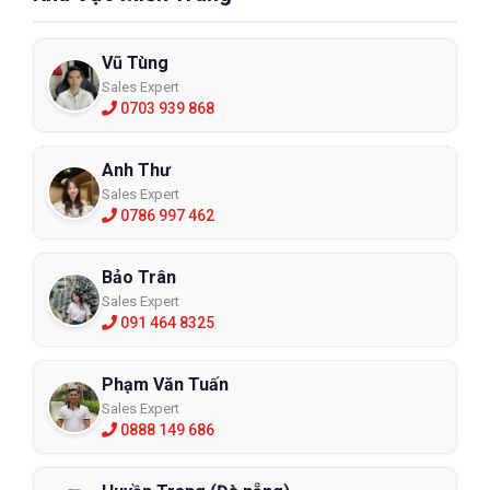
Vũ Tùng
Sales Expert
0703 939 868
Anh Thư
Sales Expert
0786 997 462
Bảo Trân
Sales Expert
091 464 8325
Phạm Văn Tuấn
Sales Expert
0888 149 686