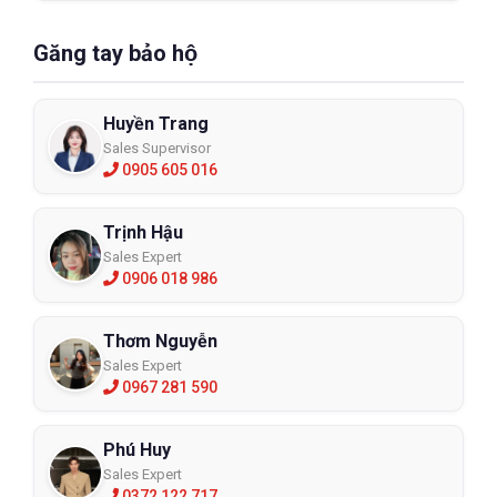
Găng tay bảo hộ
Huyền Trang
Sales Supervisor
0905 605 016
Trịnh Hậu
Sales Expert
0906 018 986
Thơm Nguyễn
Sales Expert
0967 281 590
Phú Huy
Sales Expert
0372 122 717