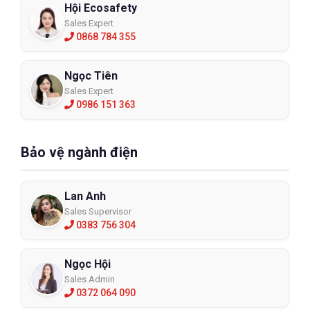
Hội Ecosafety
Sales Expert
0868 784 355
Ngọc Tiên
Sales Expert
0986 151 363
Bảo vệ ngành điện
Lan Anh
Sales Supervisor
0383 756 304
Ngọc Hội
Sales Admin
0372 064 090