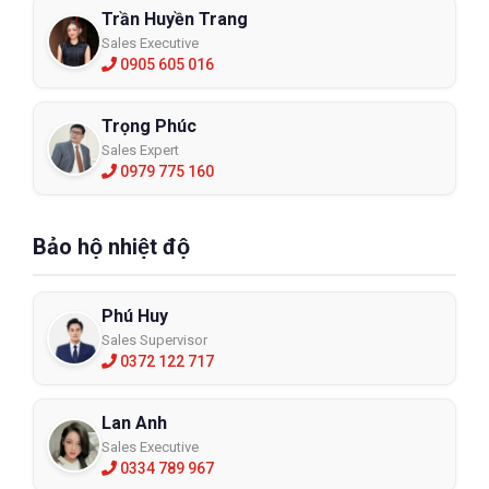
Trần Huyền Trang
Sales Executive
0905 605 016
Trọng Phúc
Sales Expert
0979 775 160
Bảo hộ nhiệt độ
Phú Huy
Sales Supervisor
0372 122 717
Lan Anh
Sales Executive
0334 789 967