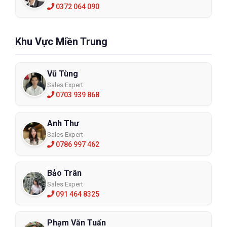
0372 064 090
Khu Vực Miền Trung
Vũ Tùng
Sales Expert
0703 939 868
Anh Thư
Sales Expert
0786 997 462
Bảo Trân
Sales Expert
091 464 8325
Phạm Văn Tuấn