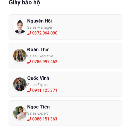
Giày bảo hộ
Nguyễn Hội
Sales Manager
0372 064 090
Đoàn Thư
Sales Executive
0786 997 462
Quốc Vinh
Sales Expert
0911 125 371
Ngọc Tiên
Sales Expert
0986 151 363