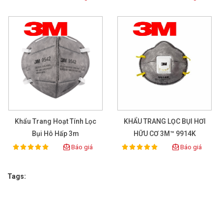
Khẩu Trang Hoạt Tính Lọc
KHẨU TRANG LỌC BỤI HƠI
Bụi Hô Hấp 3m
HỮU CƠ 3M™ 9914K
Báo giá
Báo giá
100%
100%
Rating:
Rating:
Tags: