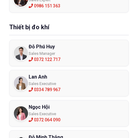
0986 151 363
Thiết bị đo khí
Đỗ Phú Huy
Sales Manager
0372 122 717
Lan Anh
Sales Executive
0334 789 967
Ngọc Hội
Sales Executive
0372 064 090
Đỗ Minh Thắng