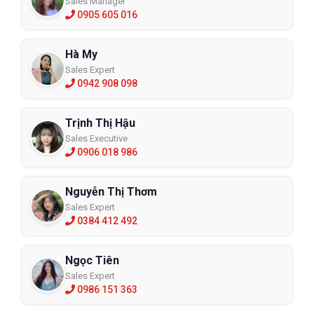
Sales Manager
0905 605 016
Hà My
Sales Expert
0942 908 098
Trịnh Thị Hậu
Sales Executive
0906 018 986
Nguyễn Thị Thơm
Sales Expert
0384 412 492
Ngọc Tiên
Sales Expert
0986 151 363