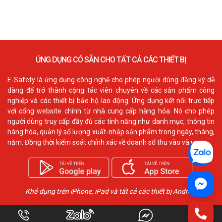
ỨNG DỤNG CÓ SẴN CHO TẤT CẢ CÁC THIẾT BỊ
E-Safety là ứng dụng công nghệ cho phép người dùng đăng ký dễ
dàng để trở thành cộng tác viên chuyên về các sản phẩm công
nghiệp và các thiết bị bảo hộ lao động. Ứng dụng kết nối trực tiếp
với cổng website chính từ nhà cung cấp hàng hóa. Nó cho phép
người dùng truy cấp đầy đủ các tính năng như danh mục, thông tin
hàng hóa, quản lý số lượng xuất-nhập sản phẩm trong ngày, tháng,
năm. Đồng thời kiểm soát chính xác về doanh số thu vào và ra.
Khả dụng trên iPhone, iPad và tất cả các thiết bị Android