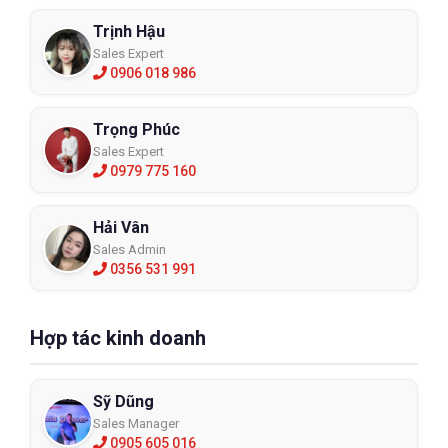
Trịnh Hậu
Sales Expert
0906 018 986
Trọng Phúc
Sales Expert
0979 775 160
Hải Vân
Sales Admin
0356 531 991
Hợp tác kinh doanh
Sỹ Dũng
Sales Manager
0905 605 016