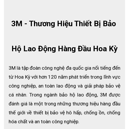
- Thiết kế tạo cảm giác thoải mái và dễ dàng sử dụng giúp công
nhân kéo dài thời gian làm việc khi mang khẩu trang.
- Khẩu trang 3M 9332A+ là một trong những sản phẩm phù hợp
3M - Thương Hiệu Thiết Bị Bảo 
để sử dụng trong nhiều môi trường làm việc khác nhau như: Cắt,
chà, nhám, môi trường làm việc bụi, sơn công nghiệp….
Hộ Lao Động Hàng Đầu Hoa Kỳ
3M là tập đoàn công nghệ đa quốc gia nổi tiếng đến 
từ Hoa Kỳ với hơn 120 năm phát triển trong lĩnh vực 
công nghiệp, an toàn lao động và giải pháp bảo vệ 
cá nhân. Trong ngành bảo hộ lao động, 3M được 
đánh giá là một trong những thương hiệu hàng đầu 
thế giới về thiết bị bảo vệ hô hấp, chống ồn, chống 
hóa chất và an toàn công nghiệp.