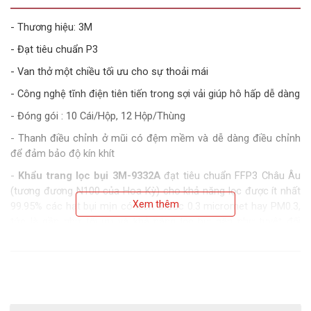
- Thương hiệu: 3M
- Đạt tiêu chuẩn P3
- Van thở một chiều tối ưu cho sự thoải mái
- Công nghệ tĩnh điện tiên tiến trong sợi vải giúp hô hấp dễ dàng
- Đóng gói : 10 Cái/Hộp, 12 Hộp/Thùng
- Thanh điều chỉnh ở mũi có đệm mềm và dễ dàng điều chỉnh
để đảm bảo độ kín khít
-
Khẩu trang lọc bụi 3M-9332A
đạt tiêu chuẩn FFP3 Châu Âu
(tương đương N100 của Hoa Kỳ) cho khả năng lọc được ít nhất
Xem thêm
99.95% các hạt bụi mịn có kích thước 0.3 micromet hay PM0.3,
tức là gần như tối ưu và khả năng lọc bụi gần như tuyệt đối
100%.
-
Có khối lượng khá nhẹ, dây đeo cao su mềm mại rất thuận
tiện và linh hoạt cho người dùng mang theo sử dụng mọi lúc
mọi nơi.